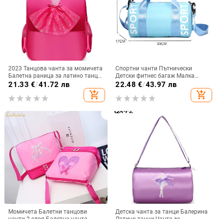
2023 Танцова чанта за момичета
Спортни чанти Пътнически
Балетна раница за латино танци
Детски фитнес багаж Малка
Гимнастика за малко дете Йога
найлонова опаковка за
21.33
€
/
41.72 лв
22.48
€
/
43.97 лв
Степ Танц Джаз Чанта за
тренировка Уикенд Болса през
add_shopping_cart
add_shopping_cart
съхранение Детска ученическа
рамо за деца Дамска чанта за
чанта с принт
фитнес
Момичета Балетни танцови
Детска чанта за танци Балерина