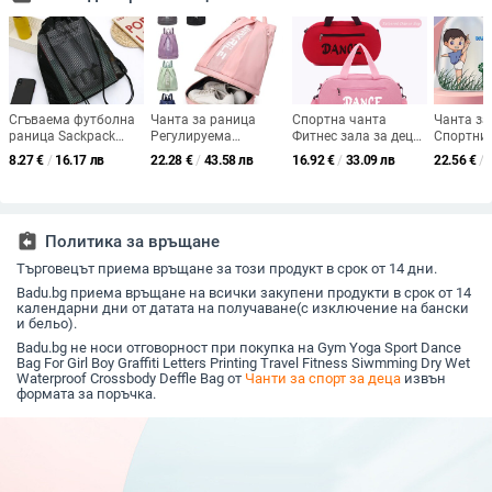
Сгъваема футболна
Чанта за раница
Спортна чанта
Чанта за
раница Sackpack
Регулируема
Фитнес зала за деца
Спортни 
Gym Bag
презрамка за рамо
Уикенд Момиче
за танци
8.27
€
/
16.17 лв
22.28
€
/
43.58 лв
16.92
€
/
33.09 лв
22.56
€
/
Многофункционална
Спортна чанта с
Найлонова
трениров
мрежеста чанта с
голям капацитет
тренировка
Момиче 
топка Спортна
Преносима дамска
Тренировка
Момчета
баскетболна раница
чанта за момичета
Опаковка през рамо
упражне
с шнур за момчета
Спорт на открито
Големи фитнес
Bolsas Ta
assignment_return
Политика за връщане
Пътна чанта
детски танцови
Търговецът приема връщане за този продукт в срок от 14 дни.
Спортни аксесоари
чанти за пътуване
Bolsas
Badu.bg приема връщане на всички закупени продукти в срок от 14
календарни дни от датата на получаване(с изключение на бански
и бельо).
Badu.bg не носи отговорност при покупка на Gym Yoga Sport Dance
Bag For Girl Boy Graffiti Letters Printing Travel Fitness Siwmming Dry Wet
Waterproof Crossbody Deffle Bag от
Чанти за спорт за деца
извън
формата за поръчка.