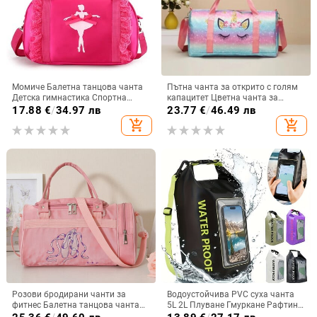
Момиче Балетна танцова чанта
Пътна чанта за открито с голям
Детска гимнастика Спортна
капацитет Цветна чанта за
издръжлива ръчна чанта Йога
фитнес с принт на еднорог Чанти
17.88
€
/
34.97 лв
23.77
€
/
46.49 лв
Тап Джаз Танцова щампа през
за през рамо за деца и възрастни
add_shopping_cart
add_shopping_cart
рамо Чанта за танцов костюм
Чанта за открито
Чанта за съхранение
Розови бродирани чанти за
Водоустойчива PVC суха чанта
фитнес Балетна танцова чанта
5L 2L Плуване Гмуркане Рафтинг
Дамски момичета Балетни
Плаващо рамо Открит плаж