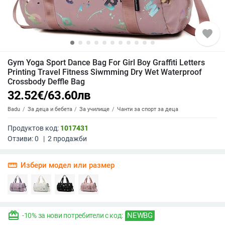
favorite
Gym Yoga Sport Dance Bag For Girl Boy Graffiti Letters
Printing Travel Fitness Siwmming Dry Wet Waterproof
Crossbody Deffle Bag
32.52
€
/
63.60
лв
Badu
За деца и бебета
За училище
Чанти за спорт за деца
Продуктов код:
1017431
Отзиви:
0
|
2
продажби
straighten
Избери модел или размер
redeem
NEWBG
-10% за нови потребители с код: