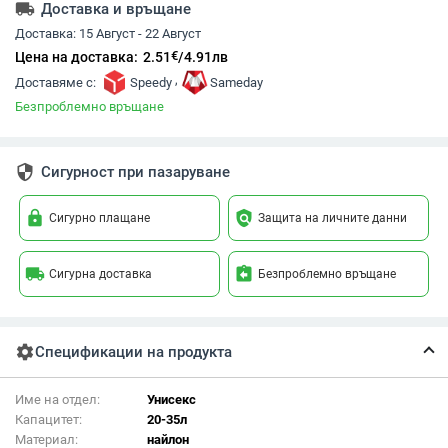
local_shipping
Доставка и връщане
Доставка:
15 Август - 22 Август
€
Цена на доставка:
2.51
/
4.91
лв
,
Доставяме с:
Speedy
Sameday
Безпроблемно връщане
security
Сигурност при пазаруване
lock
policy
Сигурно плащане
Защита на личните данни
local_shipping
assignment_return
Сигурна доставка
Безпроблемно връщане
settings
Спецификации на продукта
Име на отдел:
Унисекс
Капацитет:
20-35л
Материал:
найлон