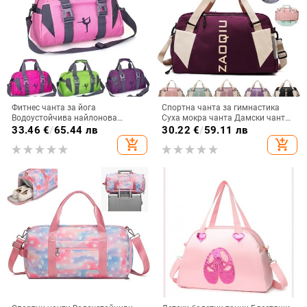
Фитнес чанта за йога
Спортна чанта за гимнастика
Водоустойчива найлонова
Суха мокра чанта Дамски чанти
тренировъчна чанта през рамо
за йога Пътни чанти за фитнес
33.46
€
/
65.44 лв
30.22
€
/
59.11 лв
през рамо Спортна чанта за
обучение Чанти за през рамо
add_shopping_cart
add_shopping_cart
жени Фитнес пътуване Спортни
Обувки Джоб за съхранение на
дрехи Фитнес чанти
багаж Дъфъл Дамска чанта