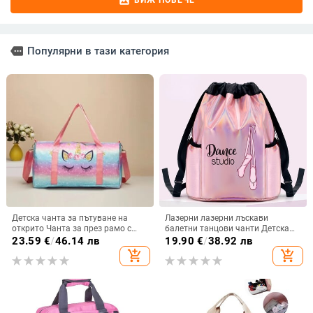
image
ВИЖ ПОВЕЧЕ
more
Популярни в тази категория
Детска чанта за пътуване на
Лазерни лазерни лъскави
открито Чанта за през рамо с
балетни танцови чанти Детска
принт на еднорог Голям
тренировъчна раница за фитнес
23.59
€
/
46.14 лв
19.90
€
/
38.92 лв
капацитет за разделяне на мокро
през рамо Детска чанта за
add_shopping_cart
add_shopping_cart
и сухо Фитнес чанта
съхранение с ластик Дамска
чанта с голям капацитет