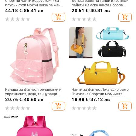
Спортни чанти Водоустойчиви
Детски балетни танци Блестящи
плувни сухи мокри Bolsa за жени
пайети Дамска чанта Розова
Воден басейн Фитнес обувки
гимнастика за момичета
44.18
€
/
86.41 лв
20.61
€
/
40.31 лв
Чанта Момиче Плажна опаковка
Спортни танци Пътни чанти
add_shopping_cart
add_shopping_cart
Дамски чанти за фитнес
Пакет Варели Bolsa Duffel Раница
за съхранение Дневна раница
Раница за фитнес, тренировки и
Чанти за фитнес Лека едно рамо
упражнения, деца, танцуващи
Пътуване Спортни момичета
момичета, големи уикендери,
Танци Уикенд Найлонова детска
20.76
€
/
40.60 лв
18.98
€
/
37.12 лв
деца, училищни раници за рамо,
чанта за плуване Фитнес
add_shopping_cart
add_shopping_cart
за фитнес, спортна чанта за
пътуване