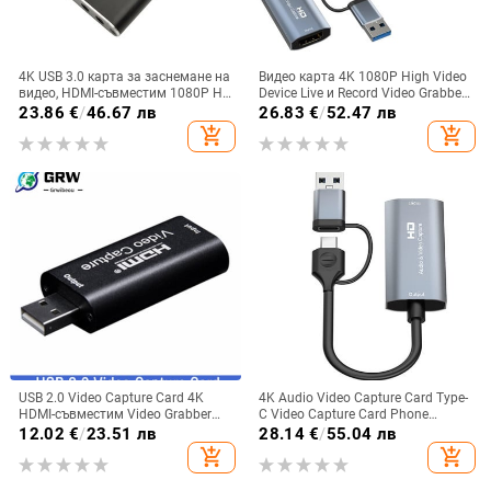
4K USB 3.0 карта за заснемане на
Видео карта 4K 1080P High Video
видео, HDMI-съвместим 1080P HD
Device Live и Record Video Grabber
видеорекордер Grabber за OBS
за стрийминг на игри
23.86
€
/
46.67 лв
26.83
€
/
52.47 лв
Capturing Game Card Live
add_shopping_cart
add_shopping_cart
USB 2.0 Video Capture Card 4K
4K Audio Video Capture Card Type-
HDMI-съвместим Video Grabber
C Video Capture Card Phone
Live Streaming Box Запис за PS4
Gaming Machine PS Camera
12.02
€
/
23.51 лв
28.14
€
/
55.04 лв
XBOX Phone Game DVD HD
Acquisition Card
add_shopping_cart
add_shopping_cart
камера