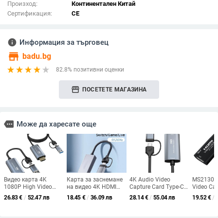
Произход:
Континентален Китай
Сертификация:
CE
info
Информация за търговец
store
badu.bg
82.8% позитивни оценки
storefront
ПОСЕТЕТЕ МАГАЗИНА
more
Може да харесате още
Видео карта 4K
Карта за заснемане
4K Audio Video
MS2130 
1080P High Video
на видео 4K HDMI
Capture Card Type-C
Video Ca
Device Live и Record
към USB3.0/Type-C
Video Capture Card
USB 3.0 
26.83
€
/
52.47 лв
18.45
€
/
36.09 лв
28.14
€
/
55.04 лв
19.52
€
/
Video Grabber за
HDMI-съвместима
Phone Gaming
Recordin
стрийминг на игри
кутия за
Machine PS Camera
1080p 60f
видеозахващане за
Acquisition Card
Streamin