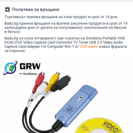
компютър
Switch C
Компютърна камера
PC
assignment_return
Политика за връщане
Поток на живо Запис
Търговецът приема връщане за този продукт в срок от 14 дни.
на среща
Badu.bg приема връщане на всички закупени продукти в срок от 14
календарни дни от датата на получаване(с изключение на бански
и бельо).
Badu.bg не носи отговорност при покупка на Grwibeou Portable VHS
DC60 DVD Video Capture Card Converter TV Tuner USB 2.0 Video Audio
Capture Card Adapter For Computer Win 7 от
DVR карти
извън формата
за поръчка.