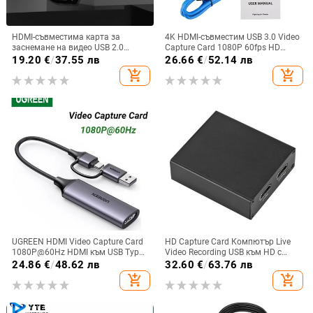
HDMI-съвместима карта за
4K HDMI-съвместим USB 3.0 Video
заснемане на видео USB 2.0
Capture Card 1080P 60fps HD
Grabber Recorder 4K 1080P HD за
Video Recorder Grabber за OBS
19.20
€
/
37.55 лв
26.66
€
/
52.14 лв
PS4 Игра DVD видеокамера HD
Capturing Game Card Live
add_shopping_cart
add_shopping_cart
камера Поточно предаване на
живо
UGREEN HDMI Video Capture Card
HD Capture Card Компютър Live
1080P@60Hz HDMI към USB Type
Video Recording USB към HD с
C Video Grabber Box за PC
Loop Out Capture Card HD към USB
24.86
€
/
48.62 лв
32.60
€
/
63.76 лв
Компютърна камера Запис на
add_shopping_cart
add_shopping_cart
поточно предаване на живо