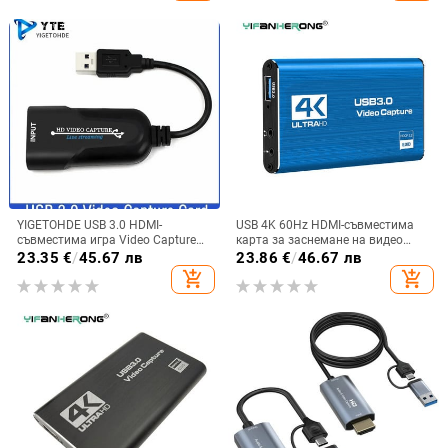
Camera
YIGETOHDE USB 3.0 HDMI-
USB 4K 60Hz HDMI-съвместима
съвместима игра Video Capture
карта за заснемане на видео
Card 1080P Video Streaming
1080P за плоча за запис на игри
23.35
€
/
45.67 лв
23.86
€
/
46.67 лв
Adapter For PS4 Live Broadcasts
Кутия за стрийминг на живо USB
add_shopping_cart
add_shopping_cart
Video Recording
3.0 Grabber за PS4 камера