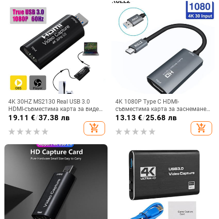
4K 30HZ MS2130 Real USB 3.0
4K 1080P Type C HDMI-
HDMI-съвместима карта за видео
съвместима карта за заснемане
заснемане Кутия за запис на
на видео USB Video Grabber за
19.11
€
/
37.38 лв
13.13
€
/
25.68 лв
игри 1080p 60fps Поточно
PS4 PS5 Switch Game Camera
add_shopping_cart
add_shopping_cart
предаване на живо за PS4 Ps5
Phone Record PC Live Stream
Switch