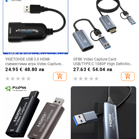
YIGETOHDE USB 3.0 HDMI-
OFBK Video Capture Card
съвместима игра Video Capture
USB/TYPE-C 1080P High Definition
Card 1080P Video Streaming
Video Capture за игри на живо
24.95
€
/
48.80 лв
27.63
€
/
54.04 лв
Adapter For PS4 Live Broadcasts
Streaming Обучение Видео
add_shopping_cart
add_shopping_cart
Video Recording
конференция