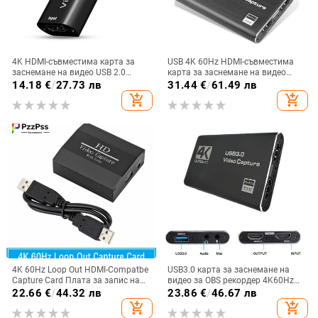
4K HDMI-съвместима карта за
USB 4K 60Hz HDMI-съвместима
заснемане на видео USB 2.0
карта за заснемане на видео
Grabber Recorder за PS4 игра DVD
1080P за плоча за запис на игри
14.18
€
/
27.73 лв
31.44
€
/
61.49 лв
видеокамера Камера Запис
Кутия за стрийминг на живо USB
add_shopping_cart
add_shopping_cart
Поточно предаване на живо
3.0 Grabber за PS4 камера
4K 60Hz Loop Out HDMI-Compatbe
USB3.0 карта за заснемане на
Capture Card Плата за запис на
видео за OBS рекордер 4K60Hz
аудио и видео Поточно
конвертор 30hz поддържа
22.66
€
/
44.32 лв
23.86
€
/
46.67 лв
предаване на живо USB 2.0
микрофон за PC камера
add_shopping_cart
add_shopping_cart
1080P Grabber за PS4 Game
проектор карта за заснемане