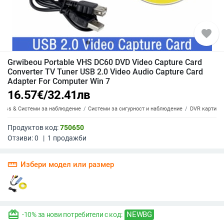
favorite
Grwibeou Portable VHS DC60 DVD Video Capture Card
Converter TV Tuner USB 2.0 Video Audio Capture Card
Adapter For Computer Win 7
16.57
€
/
32.41
лв
eless & Системи за наблюдение
Системи за сигурност и наблюдение
DVR карти
Продуктов код:
750650
Отзиви:
0
|
1
продажби
straighten
Избери модел или размер
redeem
NEWBG
-10% за нови потребители с код: