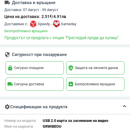
local_shipping
Доставка и връщане
Доставка:
07 Август - 09 Август
€
Цена на доставка:
2.51
/
4.91
лв
,
Доставяме с:
Speedy
Sameday
Безпроблемно връщане
Продуктът се предлага с опция "Прегледай преди да купиш".
security
Сигурност при пазаруване
lock
policy
Сигурно плащане
Защита на личните данни
local_shipping
assignment_return
Сигурна доставка
Безпроблемно връщане
settings
Спецификации на продукта
Номер на модела:
USB 2.0 карта за заснемане на видео
Име на марката:
GRWIBEOU