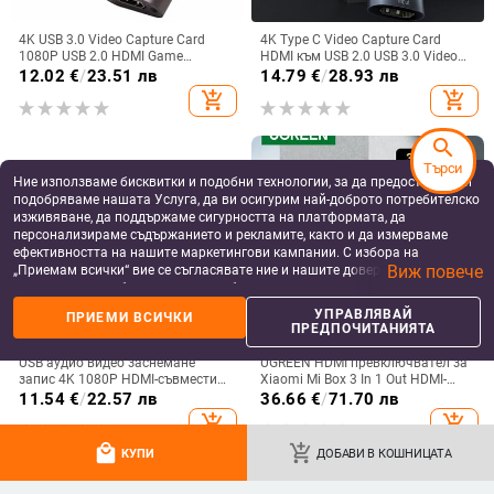
4K USB 3.0 Video Capture Card
4K Type C Video Capture Card
1080P USB 2.0 HDMI Game
HDMI към USB 2.0 USB 3.0 Video
Grabber Box за PS4 DVD камера
Grabber 1080p 60hz за Macbook
12.02
€
/
23.51 лв
14.79
€
/
28.93 лв
PC Запис Placa De Video Live
Лаптоп PC Камера Запис на
add_shopping_cart
add_shopping_cart
Streaming
предаване на живо
search
Търси
Ние използваме бисквитки и подобни технологии, за да предоставяме и
подобряваме нашата Услуга, да ви осигурим най-доброто потребителско
изживяване, да поддържаме сигурността на платформата, да
персонализираме съдържанието и рекламите, както и да измерваме
ефективността на нашите маркетингови кампании. С избора на
Виж повече
„Приемам всички“ вие се съгласявате ние и нашите доверени партньори
да съхраняваме бисквитки и подобни технологии на вашето устройство
за рекламни и аналитични цели. Можете по всяко време да управлявате
УПРАВЛЯВАЙ
ПРИЕМИ ВСИЧКИ
своите предпочитания, като натиснете „Управлявай предпочитанията“.
ПРЕДПОЧИТАНИЯТА
За повече информация, моля, вижте нашата
Политика за защита на
данните
.
USB аудио видео заснемане
UGREEN HDMI превключвател за
запис 4K 1080P HDMI-съвместим
Xiaomi Mi Box 3 In 1 Out HDMI-
USB 3.0 запис към DSLR
съвместим превключвател
11.54
€
/
22.57 лв
36.66
€
/
71.70 лв
видеокамера Action Cam за
4K30Hz за TV Box PS4
add_shopping_cart
add_shopping_cart
поточно обучение
превключвател с контролер
HDMI кабел
local_mall
add_shopping_cart
КУПИ
ДОБАВИ В КОШНИЦАТА