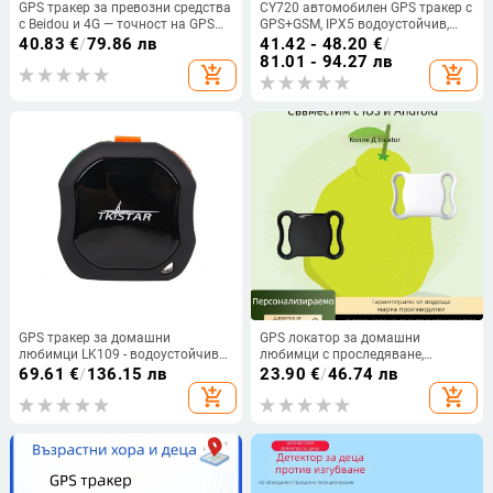
GPS тракер за превозни средства
CY720 автомобилен GPS тракер с
с Beidou и 4G — точност на GPS
GPS+GSM, IPX5 водоустойчив,
1–10 м; множество алармени
полимерна батерия, точност на
40.83
€
/
79.86 лв
41.42 - 48.20
€
/
режими; автомобилно
позициониране 5 м, алармени
81.01 - 94.27 лв
add_shopping_cart
add_shopping_cart
захранване; антена вградена или
режими: вибрация, загуба на
външна; карти Baidu, Google,
захранване, SOS, геозона и
Amap, Tencent
превишена скорост
GPS тракер за домашни
GPS локатор за домашни
любимци LK109 - водоустойчив
любимци с проследяване,
IPX5, GPS точност 5 м, аларми:
антиизгубване за котки и кучета,
69.61
€
/
136.15 лв
23.90
€
/
46.74 лв
вибрация, SOS, мобилен, ограда,
модел F2, ABS, CR2032 батерия,
add_shopping_cart
add_shopping_cart
скорост; вградена антена, памет
тегло 9.3 g
2M, живот на батерията 800 ч