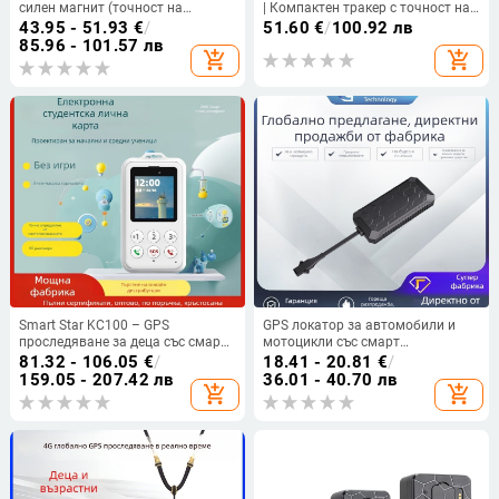
силен магнит (точност на
| Компактен тракер с точност на
позициониране 2-10 м;
позициониране 5 м, 2 GB памет,
43.95 - 51.93
€
/
51.60
€
/
100.92 лв
полимерна батерия 3000mAh;
12–24 V захранване,
85.96 - 101.57 лв
add_shopping_cart
add_shopping_cart
водоустойчив)
водоустойчив, аларми: вибрация,
изключване на захранването,
SOS, ограда, превишена скорост
Smart Star KC100 – GPS
GPS локатор за автомобили и
проследяване за деца със смарт
мотоцикли със смарт
студентска карта, анти-изгубване,
охранителна система против
81.32 - 106.05
€
/
18.41 - 20.81
€
/
кампусен локатор
кражба
159.05 - 207.42 лв
36.01 - 40.70 лв
add_shopping_cart
add_shopping_cart