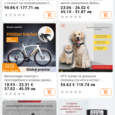
с точност на позициониране 5 m,
жично захранване, Beidou
512 MB памет, 720 h живот на
позициониране и защита против
90.86
€
/
177.71 лв
23.06 - 26.52
€
/
батерията, аларма при вибрация
кражба
45.10 - 51.87 лв
add_shopping_cart
add_shopping_cart
и геозона, водоустойчив,
вградена GPS антена
Велосипеден локатор с
GPS тракер за домашни
проследяване и аларма, държач
любимци (кучета и котки) –
за бутилка вода за MTB – AirTag
прецизност 5 м, IP67
18.93 - 23.31
€
/
56.62
€
/
110.74 лв
съвместим, ABS, 220 mAh, iOS
водоустойчив, до 25 дни живот
37.02 - 45.59 лв
add_shopping_cart
add_shopping_cart
на батерията, аларми при
изключване, мобилен аларм и
ограда, електронна ограда,
офлайн карта и проследяване на
траектория