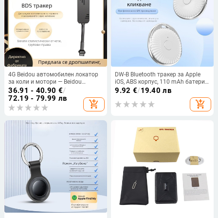
4G Beidou автомобилен локатор
DW-B Bluetooth тракер за Apple
за коли и мотори — Beidou
iOS, ABS корпус, 110 mAh батерия,
позициониращо устройство и
около 13 g тегло, пускане през
36.91 - 40.90
€
/
9.92
€
/
19.40 лв
противоугонен тракер
2025 г.
72.19 - 79.99 лв
add_shopping_cart
add_shopping_cart