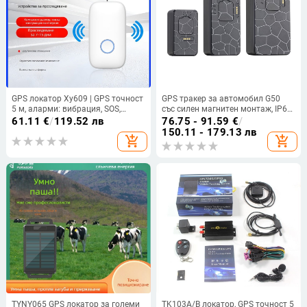
GPS локатор Xy609 | GPS точност
GPS тракер за автомобил G50
5 м, аларми: вибрация, SOS,
със силен магнитен монтаж, IP67
мобилна аларма, геозона,
водоустойчив, Beidou и Wi-Fi, 4G
61.11
€
/
119.52 лв
76.75 - 91.59
€
/
превишена скорост, полимерна
свързаност, GPS точност 10 м
150.11 - 179.13 лв
add_shopping_cart
add_shopping_cart
батерия, дневна
водоустойчивост
TYNY065 GPS локатор за големи
TK103A/B локатор, GPS точност 5