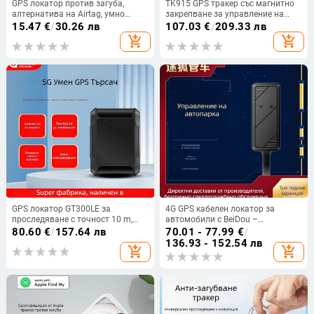
GPS локатор против загуба,
TK915 GPS тракер със магнитно
алтернатива на Airtag, умно
закрепване за управление на
известяване за ключове и
превозни средства, Google Maps,
15.47
€
/
30.26 лв
107.03
€
/
209.33 лв
раници, търсене на изгубени
точност на позициониране 5 м,
add_shopping_cart
add_shopping_cart
предмети, модел T-01
вибрационен алармен сигнал,
IPX5 водоустойчив, USB
зареждане
GPS локатор GT300LE за
4G GPS кабелен локатор за
проследяване с точност 10 m,
автомобили с BeiDou –
720-часов живот на батерията,
позициониране и защита срещу
80.60
€
/
157.64 лв
70.01 - 77.99
€
/
1024 MB памет, Baidu карта
кражба
136.93 - 152.54 лв
add_shopping_cart
add_shopping_cart
поддръжка, аларми: вибрация,
SOS, периметър и превишена
скорост