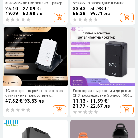
автомобилен Beidou GPS тракер,
безжично зареждане и силно
преносим, с мощно магнитно
магнитно закрепване, BeiDou
25.10 - 27.09
€
/
33.43 - 50.98
€
/
закрепване, точно
навигация
49.09 - 52.98 лв
65.38 - 99.71 лв
add_shopping_cart
add_shopping_cart
позициониране и проследяване
на траектория
4G електронна работна карта за
Локатор за възрастни и деца със
отчитане на присъствие с
GPS проследяване (точност 500
локатор на персонал – GPS
м), живот на батерията 96 ч,
47.82
€
/
93.53 лв
11.13 - 11.59
€
/
точност 5–15 м, Baidu карта,
поддръжка на Google Maps, USB
21.77 - 22.67 лв
add_shopping_cart
add_shopping_cart
полимерна батерия, код на
захранване, водоустойчив
продукта Vd80