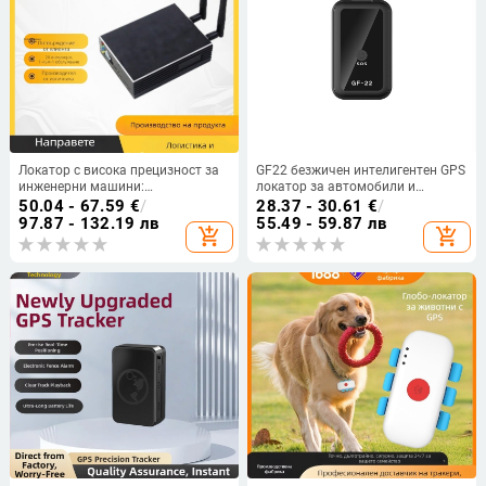
Локатор с висока прецизност за
GF22 безжичен интелигентен GPS
инженерни машини:
локатор за автомобили и
двуфреквенционален RTK и
мотоцикли, Beidou навигация,
50.04 - 67.59
€
/
28.37 - 30.61
€
/
инерционна навигация,
защита срещу кражба и загуба
97.87 - 132.19 лв
55.49 - 59.87 лв
add_shopping_cart
add_shopping_cart
GPS/Beidou сантиметрово
позициониране