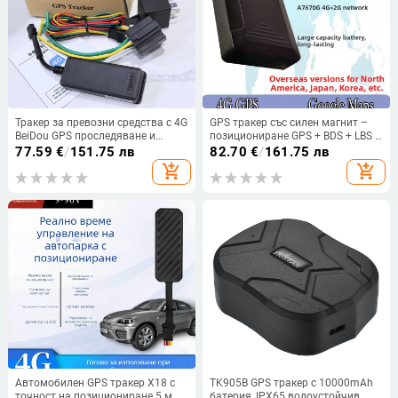
Тракер за превозни средства с 4G
GPS тракер със силен магнит –
BeiDou GPS проследяване и
позициониране GPS + BDS + LBS +
защита от кражба за
WiFi, точност 5 м, аларми:
77.59
€
/
151.75 лв
82.70
€
/
161.75 лв
автомобили и електрически
вибрация, мобилен сигнал,
add_shopping_cart
add_shopping_cart
мотоциклети, облачно
периметър и надскорост, живот
съхранение
на батерията 720 ч, размери
104×56×24 мм
Автомобилен GPS тракер X18 с
TK905B GPS тракер с 10000mAh
точност на позициониране 5 м,
батерия, IPX65 водоустойчив,