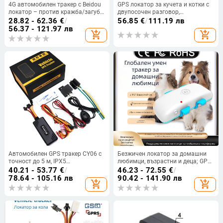
4G автомобилен тракер с Beidou
GPS локатор за кучета и котки с
локатор – против кражба/загуба,
двупосочен разговор,
IP65 водоустойчив, полимерна
водоустойчив IPX-6, точност под
28.82 - 62.36
€
/
56.85
€
/
111.19 лв
батерия 5800 mAh
10 м, 5 дни живот на батерията,
56.37 - 121.97 лв
add_shopping_cart
add_shopping_cart
модел F35-global
Автомобилен GPS тракер CY06 с
Безжичен локатор за домашни
точност до 5 м, IPX5
любимци, възрастни и деца; GPS
водоустойчив, захранване DC 9–
точност 1–10 m; Аларми:
40.21 - 53.77
€
/
46.23 - 72.55
€
/
90 V, време на работа 12 ч,
вибрация, SOS, ограда,
78.64 - 105.16 лв
90.42 - 141.90 лв
add_shopping_cart
add_shopping_cart
вградена антена
превишена скорост; IP67
водоустойчив; време на
готовност ~2 дни; модел C032