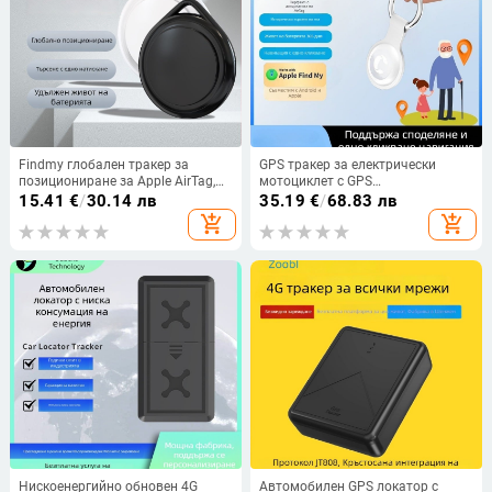
Findmy глобален тракер за
GPS тракер за електрически
позициониране за Apple AirTag,
мотоциклет с GPS
ултра тънък, дълготраен живот
позициониране, живот на
15.41
€
/
30.14 лв
35.19
€
/
68.83 лв
на батерията, интелигентен
батерията, тип антена и функция
add_shopping_cart
add_shopping_cart
против загуба
за карти — модел T-02S
Нискоенергийно обновен 4G
Автомобилен GPS локатор с