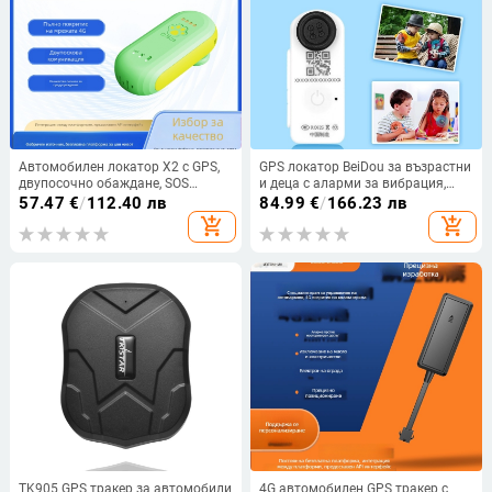
Автомобилен локатор X2 с GPS,
GPS локатор BeiDou за възрастни
двупосочно обаждане, SOS
и деца с аларми за вибрация,
аларма, точност на
прекъсване на захранването и
57.47
€
/
112.40 лв
84.99
€
/
166.23 лв
позициониране 5 м, живот на
SOS; точност 0–30 м; полимерна
add_shopping_cart
add_shopping_cart
батерията 3 години
батерия; живот до 4320 ч;
водоустойчив
TK905 GPS тракер за автомобили
4G автомобилен GPS тракер с