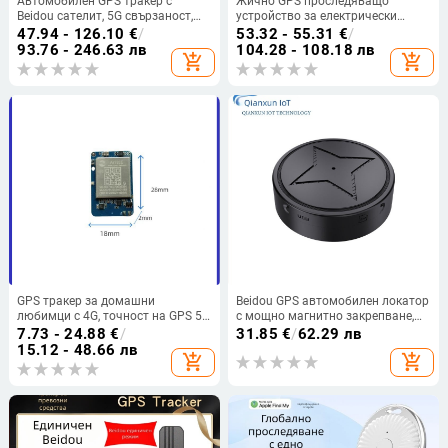
Автомобилен GPS тракер с
Жично GPS проследяващо
Beidou сателит, 5G свързаност,
устройство за електрически
без монтаж, ниска консумация на
превозни средства и автомобили
47.94 - 126.10
€
/
53.32 - 55.31
€
/
енергия, IP65 водоустойчив
с BeiDou позициониране,
93.76 - 246.63 лв
104.28 - 108.18 лв
add_shopping_cart
add_shopping_cart
управление на превозното
средство и интелигентна защита
от кражба
GPS тракер за домашни
Beidou GPS автомобилен локатор
любимци с 4G, точност на GPS 5
с мощно магнитно закрепване,
м, IP67 водоустойчив, 15-дневна
точност 3 м, 72 ч живот на
7.73 - 24.88
€
/
31.85
€
/
62.29 лв
батерия, множество алармени
батерията, множество аларми
15.12 - 48.66 лв
add_shopping_cart
add_shopping_cart
режими
(вибрация, загуба на захранване,
мобилна аларма, геозона,
превишена скорост), карти
AMAP/Baidu/Google