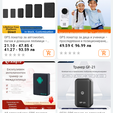
GPS локатор за автомобил,
GPS локатор за деца и ученици –
багаж и домашни любимци –
проследяване и позициониране,
анти-крадба, проследяване;
против загубване и отвличане
21.10 - 47.85
€
/
49.59
€
/
96.99 лв
точност 5 м; аларми: вибрация,
41.27 - 93.59 лв
add_shopping_cart
add_shopping_cart
геозона, превишена скорост;
батерия 120–960 ч;
водоустойчив; 2G магнитен
позиционер с GSM/GPS антена