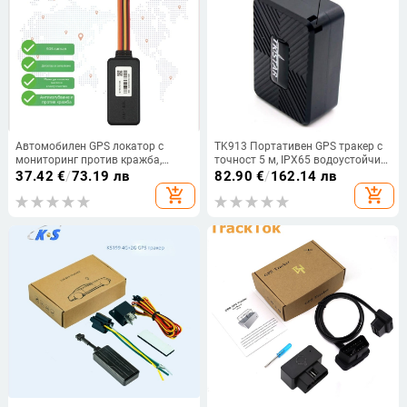
Автомобилен GPS локатор с
TK913 Портативен GPS тракер с
мониторинг против кражба,
точност 5 м, IPX65 водоустойчив,
модел Y080, GPS точност 5 м,
живот на батерията до 60 ч, USB
37.42
€
/
73.19 лв
82.90
€
/
162.14 лв
алармени режими: вибрация,
захранване, поддръжка на Google
add_shopping_cart
add_shopping_cart
липса на захранване, SOS,
и Baidu карти
вградена антена (FPC мрежова +
керамична GPS), външно
захранване 9–100 VDC