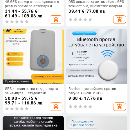
4G GPS тракер с проследяване в
OBD локатор за автомобил с GPS
реално време за автопарк и
точност 5 м, множество аларми
управление на флота, аларми за
(вибрация, прекъсване на
31.44 - 55.76
€
/
39.41
€
/
77.08 лв
прекъсване на горивото и
захранване, геозона, превишена
61.49 - 109.06 лв
add_shopping_cart
add_shopping_cart
захранването
скорост), водоустойчив,
захранване OBD2
GPS интелигентна гръдна карта
Bluetooth устройство против
за кампуса — студентски
загуба AK-28C с GPS
идентификационен билет с SOS
позициониране до 15 m, мобилна
50.98 - 59.75
€
/
9.08
€
/
17.76 лв
аларма и Beidou проследяване
аларма, 1-годишен живот на
99.71 - 116.86 лв
add_shopping_cart
add_shopping_cart
батерията, Google Maps
поддръжка