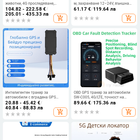
животни, 4G проследяване,
м, захранване 12–24V, външна
точност 3 m, аларми: прекъсване
антена, 2G памет, аларми:
104.82 - 222.58
€
/
61.17
€
/
119.64 лв
на захранването, мобилна
вибрация, загуба на захранване,
205.01 - 435.33 лв
add_shopping_cart
add_shopping_cart
аларма, аларма за ограда,
SOS, превишена скорост,
слънчево зареждане
портативен автомобилен GPS
локатор за охрана
Интелигентен тракер за
OBD GPS тракер за автомобили
автомобили с вградена GPS
SW-C005, 4G/LTE, точност на
антена, точност до 5 м,
позициониране 5–15 m,
20.88 - 45.42
€
/
89.66
€
/
175.36 лв
водоустойчив, аларми: вибрация,
захранване чрез OBD интерфейс,
40.84 - 88.83 лв
add_shopping_cart
add_shopping_cart
прекъсване на захранването,
аларми: вибрация, загуба на
движение, геозона и превишена
захранване, геозона, превишена
скорост (GPS антена: вградена;
скорост
точност ≤5 м; водоустойчив;
аларми: вибрация, прекъсване на
за