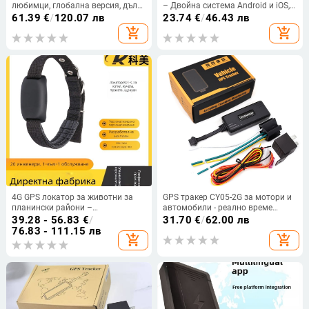
любимци, глобална версия, дълъг
– Двойна система Android и iOS,
живот на батерията,
GPS точност 10 м, SOS аларма,
61.39
€
/
120.07 лв
23.74
€
/
46.43 лв
водоустойчив, презареждащ се
365-дневна батерия,
add_shopping_cart
add_shopping_cart
водоустойчив
4G GPS локатор за животни за
GPS тракер CY05-2G за мотори и
планински райони –
автомобили - реално време
проследяване на траекторията
позициониране, прекъсване на
39.28 - 56.83
€
/
31.70
€
/
62.00 лв
на прасета, страуси, говеда и
горивото и захранването, IPX5
76.83 - 111.15 лв
add_shopping_cart
add_shopping_cart
овце и аларма при аномалия
водоустойчив, GPS точност 5 м,
захранване 9–90V