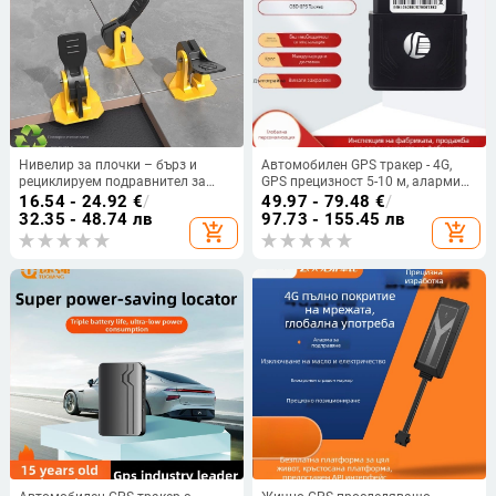
Нивелир за плочки – бърз и
Автомобилен GPS тракер - 4G,
рециклируем подравнител за
GPS прецизност 5-10 м, аларми
полагане на керамични плочки,
(вибрация, SOS, геозона,
16.54 - 24.92
€
/
49.97 - 79.48
€
/
универсален модел
превишена скорост)
32.35 - 48.74 лв
97.73 - 155.45 лв
add_shopping_cart
add_shopping_cart