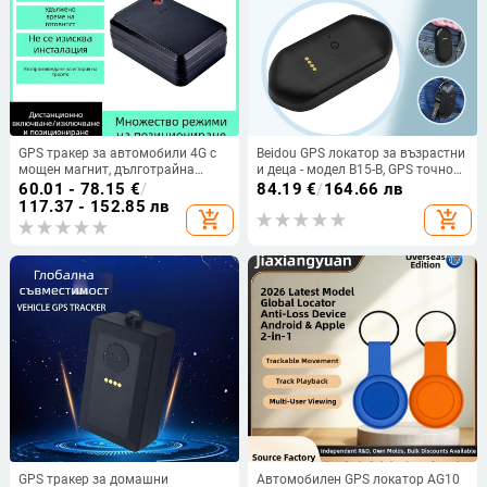
GPS тракер за автомобили 4G с
Beidou GPS локатор за възрастни
мощен магнит, дълготрайна
и деца - модел B15-B, GPS точност
готовност и защита срещу
0-30 м, аларми: вибрация, SOS,
60.01 - 78.15
€
/
84.19
€
/
164.66 лв
кражба, презареждаем безжичен
мобилен и оградна
117.37 - 152.85 лв
add_shopping_cart
add_shopping_cart
локатор
GPS тракер за домашни
Автомобилен GPS локатор AG10