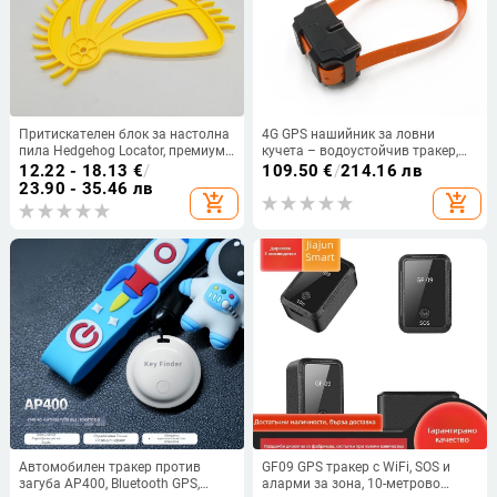
Притискателен блок за настолна
4G GPS нашийник за ловни
пила Hedgehog Locator, премиум
кучета – водоустойчив тракер,
(модел 1)
локатор с електрошок за
12.22 - 18.13
€
/
109.50
€
/
214.16 лв
дресировка, защита срещу
23.90 - 35.46 лв
add_shopping_cart
add_shopping_cart
загуба, гласово повикване и
звуков сигнал
Автомобилен тракер против
GF09 GPS тракер с WiFi, SOS и
загуба AP400, Bluetooth GPS,
аларми за зона, 10-метрово