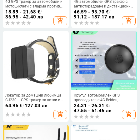
4G GPS тракер за автомобили и
4G автомобилен GPS тракер с
мотоциклети с аларма против
антиоткрадване и дистанционно
кражба
проследяване, реално време на
18.89 - 21.68
€
/
46.59 - 95.70
€
/
местоположение, магнитно
36.95 - 42.40 лв
91.12 - 187.17 лв
add_shopping_cart
add_shopping_cart
монтиране, сигнали: вибрация,
изключване на захранването,
SOS, геозона и превишена
скорост
Локатор за домашни любимци
Кръгъл автомобилен GPS
CJ230 – GPS тракер за котки и
проследител с 4G Beidou,
кучета; точност на
магнитно закрепване, без
64.95
€
/
127.03 лв
24.31 - 26.31
€
/
позициониране: 5 м; аларми:
монтаж
47.55 - 51.46 лв
add_shopping_cart
add_shopping_cart
вибрация, сигнали на мобилно
устройство, ограда, превишена
скорост; карти: Baidu, Google,
AMAP; модел CJ230