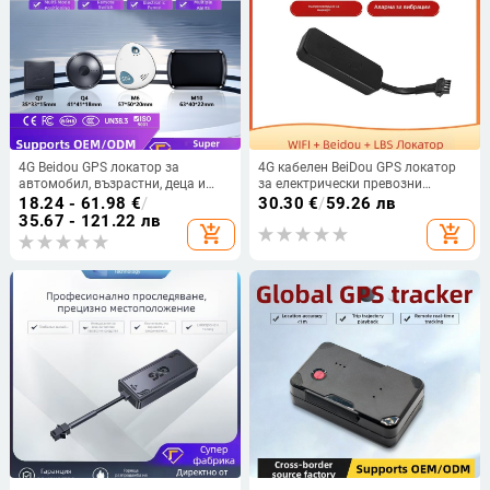
4G Beidou GPS локатор за
4G кабелен BeiDou GPS локатор
автомобил, възрастни, деца и
за електрически превозни
домашни любимци – тракер
средства, мотоциклети и
18.24 - 61.98
€
/
30.30
€
/
59.26 лв
против кражба, GPS точност 5 м,
автомобили – проследяване и
35.67 - 121.22 лв
add_shopping_cart
add_shopping_cart
аларми (вибрация, SOS, мобилен
защита от кражба
сигнал, ограда, превишена
скорост), батерия 48–96 ч,
облачна памет, частично
водоустойчив