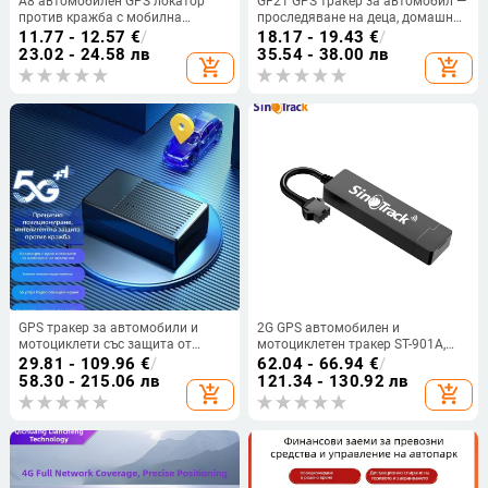
A8 автомобилен GPS локатор
GF21 GPS тракер за автомобил —
против кражба с мобилна
проследяване на деца, домашни
аларма, GPS позициониране до
любимци и възрастни,
11.77 - 12.57
€
/
18.17 - 19.43
€
/
500 m, IP67 водоустойчив, живот
водоустойчив и дълъг живот на
23.02 - 24.58 лв
35.54 - 38.00 лв
add_shopping_cart
add_shopping_cart
на батерията 78 ч
батерията
GPS тракер за автомобили и
2G GPS автомобилен и
мотоциклети със защита от
мотоциклетен тракер ST-901A,
загуба и кражба, безжичен GPS,
локатор против кражба, GPS
29.81 - 109.96
€
/
62.04 - 66.94
€
/
IP67, модел EG20
точност под 10 м, IPX5
58.30 - 215.06 лв
121.34 - 130.92 лв
add_shopping_cart
add_shopping_cart
водоустойчив, вградена антена