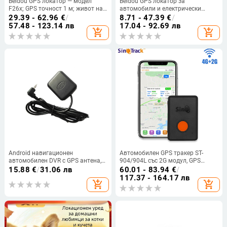
Beidou GPS локатор — модел
Beidou GPS локатор за
F26x; GPS точност 1 м; живот на
автомобили и електрически
батерията 3 години; IP66
товарни автомобили с
29.39 - 62.96
€
/
8.71 - 47.39
€
/
водоустойчив; 512 памет
проследяване и система против
57.48 - 123.14 лв
17.04 - 92.69 лв
add_shopping_cart
add_shopping_cart
кражба
Android навигационен
Автомобилен GPS тракер ST-
автомобилен DVR с GPS антена,
904/904L със 2G модул, GPS
сателитно позициониране и
точност <10 m, IPX5
15.88
€
/
31.06 лв
60.01 - 83.94
€
/
траектория на шофиране
водоустойчив, полимерна
117.37 - 164.17 лв
add_shopping_cart
add_shopping_cart
батерия, захранване чрез Type-C