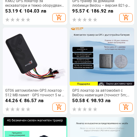
KM02 GPS локатор за
GPS тракер за домашни
екскаватори и тежко оборудване
любимци Beidou – версия B21-pet,
– Beidou/GPS позициониране,
точност 0–30 м, аларми:
53.19
€
/
104.03 лв
95.57
€
/
186.92 лв
точност 3 м, вградена антена,
вибрация, SOS и геозона,
add_shopping_cart
add_shopping_cart
захранване 9-90 V
водоустойчив, зареждане Type-C
GT06 автомобилен GPS локатор ·
GPS локатор за автомобил с
512 MB памет · GPS точност 5 м ·
BeiDou навигация (точност 5m;
12–24 V DC вход · водоустойчив
памет 1024MB; живот на
44.26
€
/
86.57 лв
50.58
€
/
98.93 лв
батерията 720h; алармени
add_shopping_cart
add_shopping_cart
режими: вибрация, загуба на
захранване, SOS, геозона,
превишена скорост; Baidu и
Amap карти)