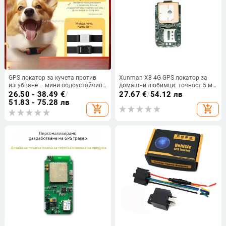
GPS локатор за кучета против
Xunman X8 4G GPS локатор за
изгубване – мини водоустойчив
домашни любимци: точност 5 м,
нашийник (GPS, мини,
живот на батерията 15 дни, IP67
26.50 - 38.49
€
/
27.67
€
/
54.12 лв
водоустойчив)
водоустойчивост, множество
51.83 - 75.28 лв
add_shopping_cart
add_shopping_cart
алармени режими