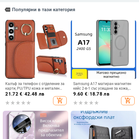
more
Популярни в тази категория
Калъф за телефон с отделение за
Samsung A17 матиран магнитен
карти, PU/TPU кожа и метален
кейс 2-в-1 със усещане за кожа,
пръстен; ръчна изработка,
удароустойчива обвивка от
21.72
€
/
42.48 лв
9.60
€
/
18.78 лв
против изпускане, за Samsung
PC+TPU, цветове: розово,
add_shopping_cart
add_shopping_cart
червено, лилаво, синьо, черно