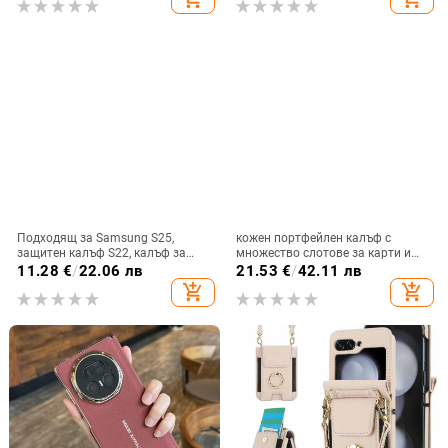
кожен калъф, ръчна изработка
лек луксозен 14 Plus.
Подходящ за Samsung S25,
кожен портфейлен калъф с
защитен калъф S22, калъф за
множество слотове за карти и
мобилен телефон Edge Drill, S24,
цип за iPhone 11–17 Pro Max, XR,
11.28
€
/
22.06 лв
21.53
€
/
42.11 лв
прозрачен магнитен държач със
S24, S25
add_shopping_cart
add_shopping_cart
стрази A56, брокат против
падане на пудра.