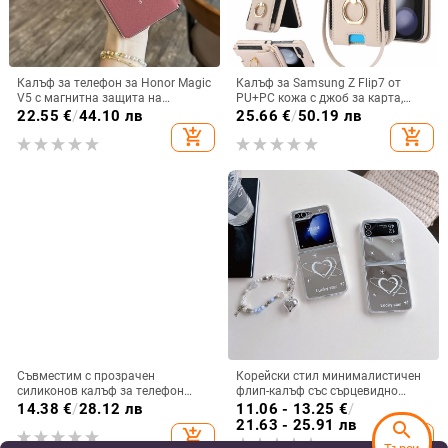
Калъф за телефон за Honor Magic
Калъф за Samsung Z Flip7 от
V5 с магнитна защита на
PU+PC кожа с джоб за карта,
централната ос, пълна защита на
пръстен за държане, еластичен
22.55
€
/
44.10 лв
25.66
€
/
50.19 лв
обектива, кожа,
държач за карти и кръстосана
add_shopping_cart
add_shopping_cart
електроплатиране, защита срещу
презрамка
изпускане
Съвместим с прозрачен
Корейски стил минималистичен
силиконов калъф за телефон
флип-калъф със сърцевидно
Samsung S25 Ultra,
огледало за Samsung Galaxy Z
14.38
€
/
28.12 лв
11.06 - 13.25
€
/
персонализиран рисуван дизайн
Flip 3/4/5
21.63 - 25.91 лв
search
add_shopping_cart
add_shopping_cart
за S24 FE и защитен калъф A55