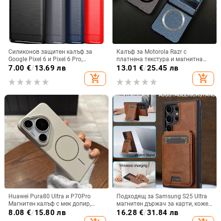
Силиконов защитен калъф за
Калъф за Motorola Razr с
Google Pixel 6 и Pixel 6 Pro,
платнена текстура и магнитна
съвместим с Pixel 7a, пълна
панта, флип
7.00
€
/
13.69 лв
13.01
€
/
25.45 лв
защита
add_shopping_cart
add_shopping_cart
Huawei Pura80 Ultra и P70Pro
Подходящ за Samsung S25 Ultra
Магнитен калъф с мек допир,
магнитен държач за карти, кожен
ултра тънък PC корпус,
калъф S24Plus, защитен калъф,
8.08
€
/
15.80 лв
16.28
€
/
31.84 лв
противоударна защита
разделен на части, калъф за