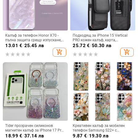
Калъф за телефон Honor X70 -
Подходящ за iPhone 15 Vertical
пълна защита срещу изпускане,
PRO кожен калъф, карта,
закалено стъкло, модел Аурора
оксфордски плат, найлонов плат,
13.01
€
/
25.45 лв
25.72
€
/
50.30 лв
колан, чанта за кръста на
add_shopping_cart
add_shopping_cart
мобилен телефон
Tider прозрачен силиконов
Креативен калъф за мобилен
магнитен калъф за iPhone 17 Pro
телефон Samsung S22+ с
Max, защита срещу падане,
остъклено цвете, защита от
18.99
€
/
37.14 лв
9.87
€
/
19.30 лв