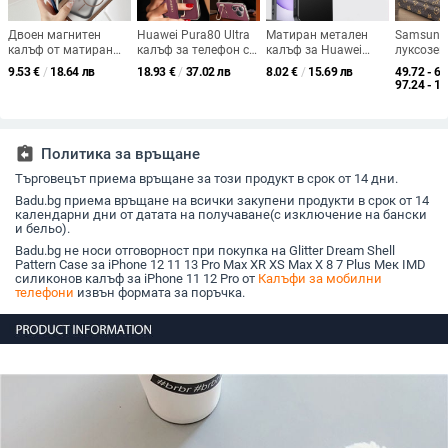
Двоен магнитен
Huawei Pura80 Ultra
Матиран метален
Samsung
калъф от матиран
калъф за телефон с
калъф за Huawei
луксозен
поликарбонат за
ремък за китката и
Enjoy 80S, Enjoy 70
антична 
9.53
€
/
18.64 лв
18.93
€
/
37.02 лв
8.02
€
/
15.69 лв
49.72 - 63
iPhone 15 Pro Max,
въртяща се
Plus, Enjoy 70 Pro и
панта и 
97.24 - 1
бял – защита срещу
подставка — Напа
Enjoy 80 Pro, с пълна
предпаз
изпускане
кожа,
защита на лещите и
всичко в
електроплатирана
ефективно
Fold6/W
текстура
отвеждане на
assignment_return
Политика за връщане
топлината
Търговецът приема връщане за този продукт в срок от 14 дни.
Badu.bg приема връщане на всички закупени продукти в срок от 14
календарни дни от датата на получаване(с изключение на бански
и бельо).
Badu.bg не носи отговорност при покупка на Glitter Dream Shell
Pattern Case за iPhone 12 11 13 Pro Max XR XS Max X 8 7 Plus Мек IMD
силиконов калъф за iPhone 11 12 Pro от
Калъфи за мобилни
телефони
извън формата за поръчка.