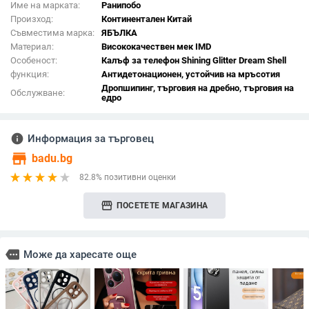
Име на марката:
Ранипобо
Произход:
Континентален Китай
Съвместима марка:
ЯБЪЛКА
Материал:
Висококачествен мек IMD
Особеност:
Калъф за телефон Shining Glitter Dream Shell
функция:
Антидетонационен, устойчив на мръсотия
Дропшипинг, търговия на дребно, търговия на
Обслужване:
едро
info
Информация за търговец
store
badu.bg
82.8% позитивни оценки
storefront
ПОСЕТЕТЕ МАГАЗИНА
more
Може да харесате още