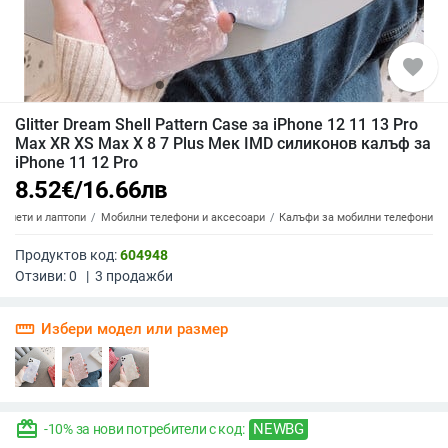
favorite
Glitter Dream Shell Pattern Case за iPhone 12 11 13 Pro
Max XR XS Max X 8 7 Plus Мек IMD силиконов калъф за
iPhone 11 12 Pro
8.52
€
/
16.66
лв
аблети и лаптопи
Мобилни телефони и аксесоари
Калъфи за мобилни телефони
Продуктов код:
604948
Отзиви:
0
|
3
продажби
straighten
Избери модел или размер
redeem
NEWBG
-10% за нови потребители с код: