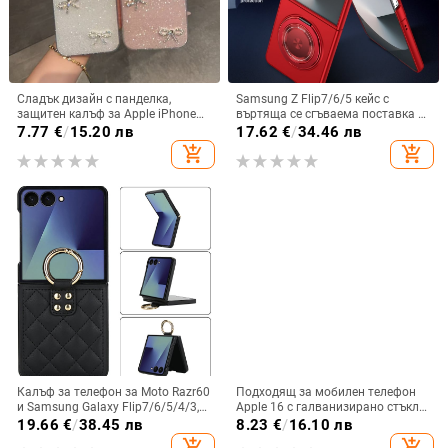
Сладък дизайн с панделка,
Samsung Z Flip7/6/5 кейс с
защитен калъф за Apple iPhone
въртяща се сгъваема поставка и
11–15 Pro Max, пълен обхват
магнитна скоба, 360° въртене,
7.77
€
/
15.20 лв
17.62
€
/
34.46 лв
защита при изпускане,
add_shopping_cart
add_shopping_cart
поликарбонатен корпус
Калъф за телефон за Moto Razr60
Подходящ за мобилен телефон
и Samsung Galaxy Flip7/6/5/4/3,
Apple 16 с галванизирано стъкло
сгъваем с пръстен, защита от
и ослепителна течаща светлина,
19.66
€
/
38.45 лв
8.23
€
/
16.10 лв
изпускане, минималистичен PU
семпъл iPhone 17 Pro, модерен и
add_shopping_cart
add_shopping_cart