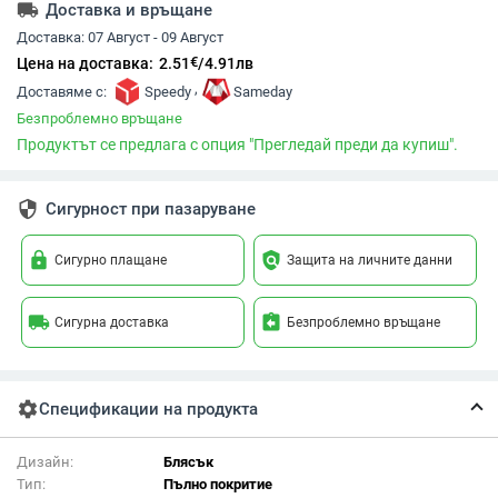
local_shipping
Доставка и връщане
Доставка:
07 Август - 09 Август
€
Цена на доставка:
2.51
/
4.91
лв
,
Доставяме с:
Speedy
Sameday
Безпроблемно връщане
Продуктът се предлага с опция "Прегледай преди да купиш".
security
Сигурност при пазаруване
lock
policy
Сигурно плащане
Защита на личните данни
local_shipping
assignment_return
Сигурна доставка
Безпроблемно връщане
settings
Спецификации на продукта
Дизайн:
Блясък
Тип:
Пълно покритие