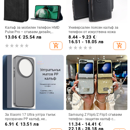
Калъф за мобилен телефон HMD
Универсален поясен калъф за
Pulse Pro – сгъваем дизайн,
телефон от изкуствена кожа
магнитно задържане, джоб за
13.06
€
/
25.54 лв
8.44 - 9.23
€
/
карти, TPU кожа, удароустойчив
16.51 - 18.05 лв
add_shopping_cart
add_shopping_cart
За Xiaomi 17 Ultra ултра тънък
Samsung Z Flip6/Z Flip5 сгъваем
прозрачен PP калъф, не
телефон - защитен калъф с
пожълтява, матиран финиш и
блестяща гривна
6.91
€
/
13.51 лв
11.34 - 14.41
€
/
гофриран модел
22.18 - 28.18 лв