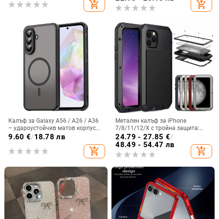
add_shopping_cart
add_shopping_cart
Калъф за Galaxy A56 / A26 / A36
Метален калъф за iPhone
– удароустойчив матов корпус
7/8/11/12/X с тройна защита:
от PC+TPU с текстура на кожа
удароустойчив, прахоустойчив и
9.60
€
/
18.78 лв
24.79 - 27.85
€
/
запечатан
48.49 - 54.47 лв
add_shopping_cart
add_shopping_cart