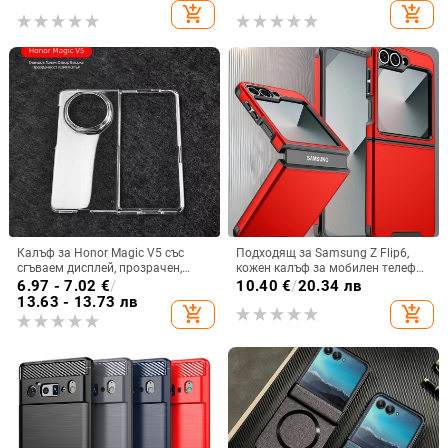
стилен дизайн
падане, Ultra Film Case за Apple
add_shopping_cart
add_shopping_cart
13
Калъф за Honor Magic V5 със
Подходящ за Samsung Z Flip6,
сгъваем дисплей, прозрачен,
кожен калъф за мобилен телефон
лъскав, PC материал
Flip5, твърд двустранен калъф
6.97 - 7.02
€
/
10.40
€
/
20.34 лв
против падане за Flip7, защитен
13.63 - 13.73 лв
add_shopping_cart
add_shopping_cart
калъф Armor