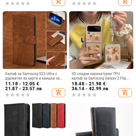
add_shopping_cart
add_shopping_cart
мобилен телефон Samsung
Калъф за Samsung S23 Ultra с
3D сладък карикатурен TPU
държател за карта и каишка за
калъф за Samsung Galaxy Z Flip
през врата
6/3/4, защита срещу изпускане,
11.18 - 12.05
€
/
18.48 - 21.98
€
/
корейски стил
21.87 - 23.57 лв
36.14 - 42.99 лв
add_shopping_cart
add_shopping_cart