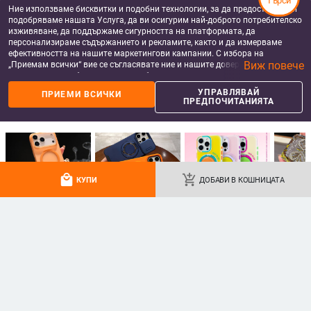
Търси
5G.
Ние използваме бисквитки и подобни технологии, за да предоставяме и
подобряваме нашата Услуга, да ви осигурим най-доброто потребителско
изживяване, да поддържаме сигурността на платформата, да
персонализираме съдържанието и рекламите, както и да измерваме
ефективността на нашите маркетингови кампании. С избора на
Виж повече
„Приемам всички“ вие се съгласявате ние и нашите доверени партньори
да съхраняваме бисквитки и подобни технологии на вашето устройство
за рекламни и аналитични цели. Можете по всяко време да управлявате
УПРАВЛЯВАЙ
ПРИЕМИ ВСИЧКИ
своите предпочитания, като натиснете „Управлявай предпочитанията“.
ПРЕДПОЧИТАНИЯТА
За повече информация, моля, вижте нашата
Политика за защита на
данните
.
Удароустойчив калъф с поставка
Съвместим със Samsung Galaxy Z
и слот за карта за iPhone 11–14
Fold6 и Z Fold7 — кожен кейс за
local_mall
add_shopping_cart
Pro Max, изкуствена кожа,
телефон с слот за стилус,
11.86
€
/
23.20 лв
23.74
€
/
46.43 лв
КУПИ
ДОБАВИ В КОШНИЦАТА
релефна украса
сгъваем дизайн, елегантен стил, с
add_shopping_cart
add_shopping_cart
каишка за китката, за дами