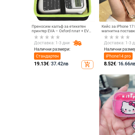
Преносим калъф за етикетен
Кейс за iPhone 17 
принтер EVA – Oxford плат + EVA,
магнитна поставк
горещо пресовано EVA и шиене,
срещу изпускане 
товароподемност 10 кг
ъгъла, акрилен ко
Доставка: 1-3 дни
Доставка: 1-3 
електроплатиран
Налични размери:
Налични разме
Стандартен
iPhone14 pro
19.13
€
/
37.42
лв
8.52
€
/
16.66
л
add_shopping_cart