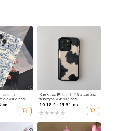
елефон в
Калъф за iPhone 14/13 с кожена
със синьо-бял
текстура и черно-бял
ив, ултратънък,
животински принт,
8 лв
10.18
€
/
19.91 лв
 за iPhone 16 и
противоударна защита
add_shopping_cart
add_shopping_cart
оустойчив