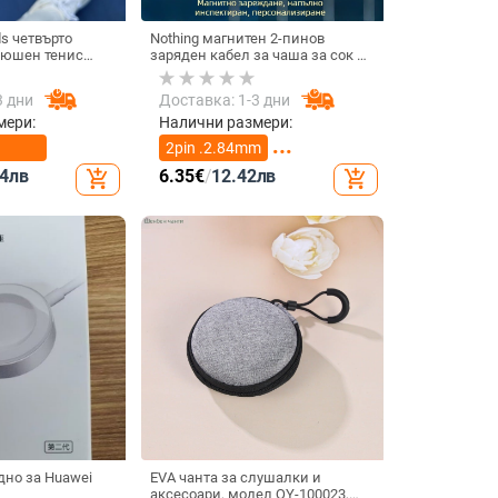
ds четвърто
Nothing магнитен 2-пинов
люшен тенис
заряден кабел за чаша за сок и
ов 3D дизайн,
смарт часовник – 60 см, силен
Pods 3 и Pro 2
магнит N52, 7,62 мм разстояние
3 дни
Доставка: 1-3 дни
между пиновете
мери:
Налични размери:
2pin .2.84mm
4
лв
6.35
€
/
12.42
лв
add_shopping_cart
add_shopping_cart
2pin 4.0mm
дно за Huawei
EVA чанта за слушалки и
аксесоари, модел QY-100023,