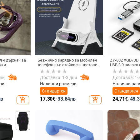
ен държач за
Безжично зарядно за мобилен
ZY-802 XQD/SD 
а и
телефон със стойка за настолен
USB 3.0 висока 
ърд калъф за
монтаж за хоризонтално или
интерфейс Type
вертикално ползване, QC3.0, 2 A,
алуминиев спл
дни
Доставка: 1-3 дни
Доставка: 1-
15 W, Бързо зареждане
ри:
Налични размери:
Налични раз
Стандартен
Стандартен
лв
17.30
€
/
33.84
лв
24.71
€
/
48.3
add_shopping_cart
add_shopping_cart