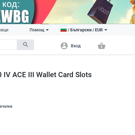
овци
Помощ
/
Български
/
EUR
search
account_circle
shopping_basket
Вход
 IV ACE III Wallet Card Slots
начална