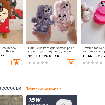
нов стерео
Плюшено калъфче за телефон с
Летен сладък 
 за iPhone
карикатурно чудовище, розово и
за телефон уда
pple 14/13PRO
лилаво, за iPhone 15, 12, 13 и 16
iPhone 14 Pro и 
 лв
12.81
€
/
25.05 лв
13.65
€
/
26.
Pro Max
add_shopping_cart
add_shopping_cart
ксесоари
Покажи всички продукти