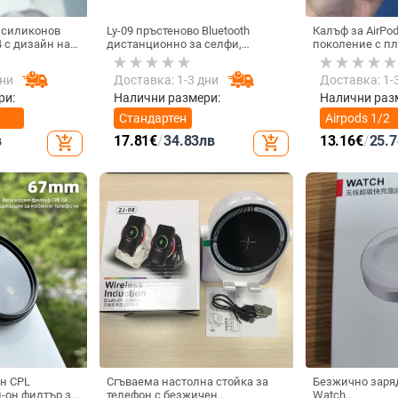
 силиконов
Ly-09 пръстеново Bluetooth
Калъф за AirPo
4 с дизайн на
дистанционно за селфи,
поколение с п
Bluetooth 5.3, ABS материал,
мотив, силикон
тегло 10
съвместим с Air
дни
Доставка: 1-3 дни
Доставка: 1-
ри:
Налични размери:
Налични раз
Стандартен
Airpods 1/2
поколение
в
17.81
€
/
34.83
лв
13.16
€
/
25.7
add_shopping_cart
add_shopping_cart
н CPL
Сгъваема настолна стойка за
Безжично заря
-он филтър за
телефон с безжичен
Watch