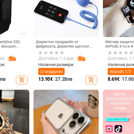
rtybox 320,
Директни продажби от
Матова защитна
а външен
фабриката, директен щепсел
AirPods 3-то и 
 калъф за
тип C, мобилен телефон, Douyin
 Audio,
Internet Celebrity, електрически
дни
Доставка: 1-3 дни
Доставка: 1-
ритие.
микрофон, слушалки с C порт,
кабелна слушалка
ри:
Налични размери:
Налични раз
Стандартен
Airpods 1/2
поколение
0
лв
13.95
€
/
27.28
лв
8.69
€
/
17.00
add_shopping_cart
add_shopping_cart