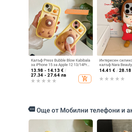
Калъф Press Bubble Blow Kabibala
Интересен силико
за iPhone 15 за Apple 12 13/14Pro
калъф Nara Beauty
Max, устойчив на изпускане 11
16/15PROMAX за A
13.98 - 14.13
€
/
14.41
€
/
28.18
27.34 - 27.64 лв
add_shopping_cart
more
Още от Мобилни телефони и а