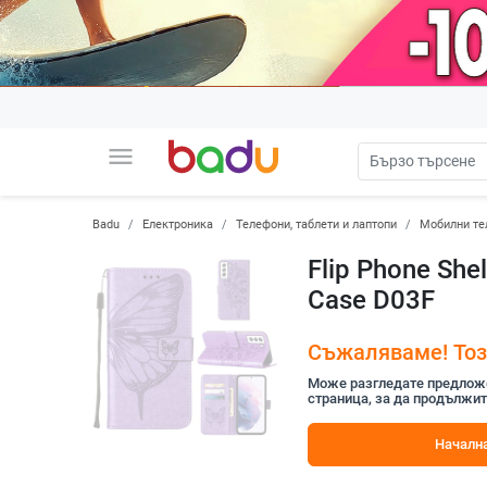
menu
Badu
Електроника
Телефони, таблети и лаптопи
Мобилни те
Flip Phone Shel
Case D03F
Съжаляваме! Този
Може разгледате предложен
страница, за да продължит
Начална