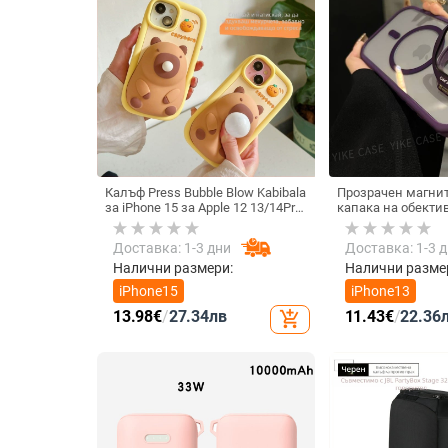
Калъф Press Bubble Blow Kabibala
Прозрачен магнит
за iPhone 15 за Apple 12 13/14Pro
капака на обектив
Max, устойчив на изпускане 11
удароустойчив тв
iPhone 17 Pro Max
Доставка: 1-3 дни
Доставка: 1-3 
Налични размери:
Налични разме
iPhone15
iPhone13
13.98
€
/
27.34
лв
11.43
€
/
22.36
add_shopping_cart