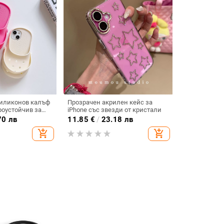
силиконов калъф
Прозрачен акрилен кейс за
роустойчив за
iPhone със звезди от кристали
iPhone 15
70 лв
11.85
€
/
23.18 лв
add_shopping_cart
add_shopping_cart