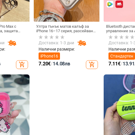
Pro Max с
Ултра тънък матов калъф за
Bluetooth дист
а, защита
iPhone 16–17 серия, разсейване
управление за A
на четирите
на топлината, пълно покритие,
универсално з
рпус с
удароустойчив и устойчив на
видеозаписи, м
дни
Доставка: 1-3 дни
Доставка: 1-
 финиш
отпечатъци
tremolo, Vernon
тегло 15 g
ри:
Налични размери:
Налични раз
iPhone16
Стандартен
в
7.20
€
/
14.08
лв
7.11
€
/
13.91
add_shopping_cart
add_shopping_cart