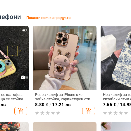
лефони
Покажи всички продукти
се калъф за
Розов калъф за iPhone със
Нов калъф за т
ща се стойка
зайче-стойка, карикатурен стил,
китайски стил 
местим с Apple
пластмаса, устойчив на
порцеланов мот
 лв
8.80
€
/
17.21 лв
7.66
€
/
14.9
 калъф за
изпускане, за iPhone 11–14
пълно покритие,
add_shopping_cart
add_shopping_cart
iPhone 17, удар