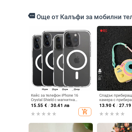
more
Още от Калъфи за мобилни те
Кейс за телефон iPhone 16
Сладък прибиращ 
Crystal Shield с магнитна
камера с прибира
всмукателна система за Apple
за iPhone 17, съв
15.55
€
/
30.41 лв
13.90
€
/
27.19
Mate 70 Pro, защитен TPU калъф
16, 14/15 Pro Max,
add_shopping_cart
с висока пропускливост, PC гръб
телефон 11