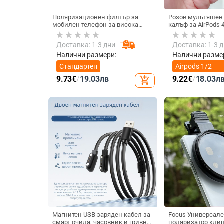
Поляризационен филтър за
Розов мультяшен
мобилен телефон за висока
калъф за AirPods 
резолюция — ND филтър, модел
котка
GZM
Доставка: 1-3 дни
Доставка: 1-3 
Налични размери:
Налични разме
Стандартен
Airpods 1/2
поколение
9.73
€
/
19.03
лв
9.22
€
/
18.03
л
add_shopping_cart
Магнитен USB заряден кабел за
Focus Универсале
смарт очила, часовник и гривна
поляризатор клип