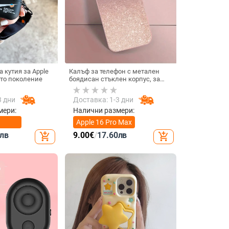
 кутия за Apple
Калъф за телефон с метален
4-то поколение
боядисан стъклен корпус, за
iPhone 11–14 Pro Max,
охлаждане, модел YK263
3 дни
Доставка: 1-3 дни
мери:
Налични размери:
Apple 16 Pro Max
лв
9.00
€
/
17.60
лв
add_shopping_cart
add_shopping_cart