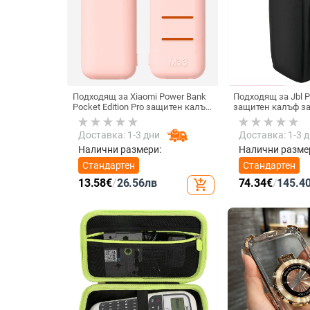
Подходящ за Xiaomi Power Bank
Подходящ за Jbl Pa
Pocket Edition Pro защитен калъф
защитен калъф з
33W силиконов 10000mA
високоговорител,
неплъзгащ се защитен калъф за
количка Stage 320
Доставка: 1-3 дни
Доставка: 1-3 
Power Bank
прахозащитно пок
Налични размери:
Налични разме
Стандартен
Стандартен
13.58
€
/
26.56
лв
74.34
€
/
145.4
add_shopping_cart