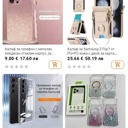
Калъф за телефон с метален
Калъф за Samsung Z Flip7 от
боядисан стъклен корпус, за
PU+PC кожа с джоб за карта,
iPhone 11–14 Pro Max,
пръстен за държане, еластичен
9.00
€
/
17.60 лв
25.66
€
/
50.19 лв
охлаждане, модел YK263
държач за карти и кръстосана
add_shopping_cart
add_shopping_cart
презрамка