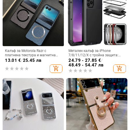
Калъф за Motorola Razr с
Метален калъф за iPhone
платнена текстура и магнитна
7/8/11/12/X с тройна защита:
панта, флип
удароустойчив, прахоустойчив и
13.01
€
/
25.45 лв
24.79 - 27.85
€
/
запечатан
48.49 - 54.47 лв
add_shopping_cart
add_shopping_cart