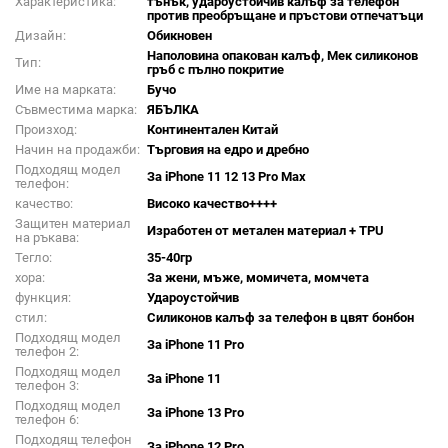
Характеристика:
тънък, удароустойчив калъф за телефон
против преобръщане и пръстови отпечатъци
Дизайн:
Обикновен
Наполовина опакован калъф, Мек силиконов
Тип:
гръб с пълно покритие
Име на марката:
Бучо
Съвместима марка:
ЯБЪЛКА
Произход:
Континентален Китай
Начин на продажби:
Търговия на едро и дребно
Подходящ модел
За iPhone 11 12 13 Pro Max
телефон:
качество:
Високо качество++++
Защитен материал
Изработен от метален материал + TPU
на ръкава:
Тегло:
35-40гр
хора:
За жени, мъже, момичета, момчета
функция:
Удароустойчив
стил:
Силиконов калъф за телефон в цвят бонбон
Подходящ модел
За iPhone 11 Pro
телефон 2:
Подходящ модел
За iPhone 11
телефон 3:
Подходящ модел
За iPhone 13 Pro
телефон 6:
Подходящ телефон
За iPhone 12 Pro