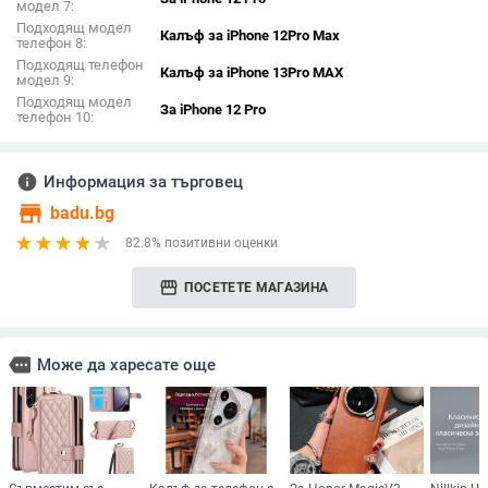
модел 7:
Подходящ модел
Калъф за iPhone 12Pro Max
телефон 8:
Подходящ телефон
Калъф за iPhone 13Pro MAX
модел 9:
Подходящ модел
За iPhone 12 Pro
телефон 10:
info
Информация за търговец
store
badu.bg
82.8% позитивни оценки
storefront
ПОСЕТЕТЕ МАГАЗИНА
more
Може да харесате още