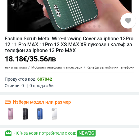
favorite
Fashion Scrub Metal Wire-drawing Cover за iphone 13Pro
12 11 Pro MAX 11Pro 12 XS MAX XR луксозен калъф за
телефон за iphone 13 Pro MAX
18.18
€
/
35.56
лв
аблети и лаптопи
Мобилни телефони и аксесоари
Калъфи за мобилни телефони
Продуктов код:
607042
Отзиви:
0
|
0
продажби
straighten
Избери модел или размер
redeem
NEWBG
-10% за нови потребители с код: