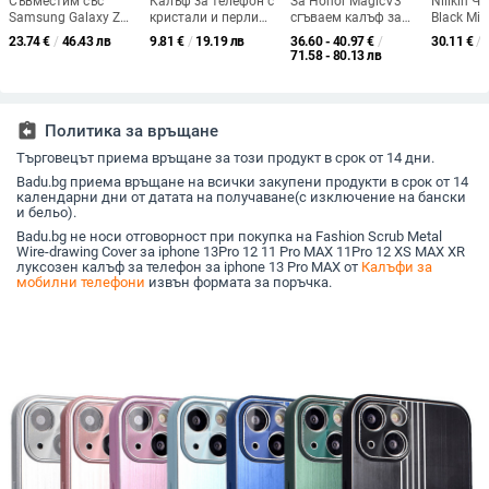
Съвместим със
Калъф за телефон с
За Honor MagicV3
Nillkin Ч
Samsung Galaxy Z
кристали и перли
сгъваем калъф за
Black Mir
Fold6 и Z Fold7 —
във форма на
телефон със стойка
Vivo X200
23.74
€
/
46.43 лв
9.81
€
/
19.19 лв
36.60 - 40.97
€
/
30.11
€
/
кожен кейс за
пеперуда за Huawei
за обективи,
държач з
71.58 - 80.13 лв
телефон с слот за
Pura70 Pro и Pura80,
централна ос и
защита 
стилус, сгъваем
с Ultra текстура на
панта, естествена
подгляд
дизайн, елегантен
черупка
кожа, пълна защита,
стил, с каишка за
удароустойчив и
assignment_return
Политика за връщане
китката, за дами
износоустойчив
Търговецът приема връщане за този продукт в срок от 14 дни.
Badu.bg приема връщане на всички закупени продукти в срок от 14
календарни дни от датата на получаване(с изключение на бански
и бельо).
Badu.bg не носи отговорност при покупка на Fashion Scrub Metal
Wire-drawing Cover за iphone 13Pro 12 11 Pro MAX 11Pro 12 XS MAX XR
луксозен калъф за телефон за iphone 13 Pro MAX от
Калъфи за
мобилни телефони
извън формата за поръчка.