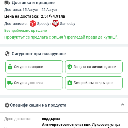
local_shipping
Доставка и връщане
Доставка:
15 Август - 22 Август
€
Цена на доставка:
2.51
/
4.91
лв
,
Доставяме с:
Speedy
Sameday
Безпроблемно връщане
Продуктът се предлага с опция "Прегледай преди да купиш".
security
Сигурност при пазаруване
lock
policy
Сигурно плащане
Защита на личните данни
local_shipping
assignment_return
Сигурна доставка
Безпроблемно връщане
settings
Спецификации на продукта
Дроп доставка:
поддържа
Анти-пръстови отпечатъци, Луксозен, ултра