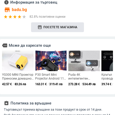
info
Информация за търговец
store
badu.bg
82.8% позитивни оценки
storefront
ПОСЕТЕТЕ МАГАЗИНА
more
Може да харесате още
YG300 MINI Проектор
P30 Smart Mini
Puda 4K
Кръгъл п
Преносим домашно
Projector Android 11
интелигентен
проводн
кино Smart TV Laser
WiFi6 Поддържа 4K
проектор с директна
на екран
42.57
€
/
83.26 лв
163.31
€
/
319.41 лв
273.28
€
/
534.49 лв
39.74
€
/
Beamer 3D Cinema
1080P проектор
прожекция, модел
дублира
LED видеопроектор
2.4G&5G WiFi
2025, 55W,
Android и
за 1920X1080 филм
1280*720P
Guangdong
MP4 108
чрез HD порт
Интелигентен
преносим проектор
assignment_return
Политика за връщане
за домашно кино
Търговецът приема връщане за този продукт в срок от 14 дни.