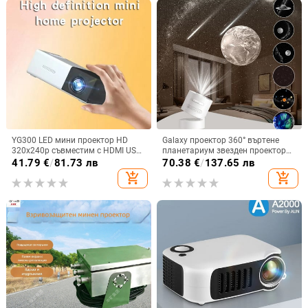
YG300 LED мини проектор HD
Galaxy проектор 360° въртене
320x240p съвместим с HDMI USB
планетариум звезден проектор
TF аудио домашен мултимедиен
реалистично звездно небе нощна
41.79
€
/
81.73 лв
70.38
€
/
137.65 лв
плейър Интелигентен проектор
светлина слънчева система луна
add_shopping_cart
add_shopping_cart
за детска спалня