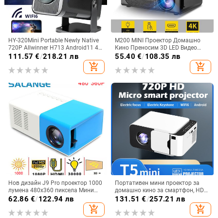
HY-320Mini Portable Newly Native
M200 MINI Проектор Домашно
720P Allwinner H713 Android11 4K
Кино Преносим 3D LED Видео
проектор 320ANSI Wifi6 BT5.0
Проектори Игра Лазерен
111.57
€
/
218.21 лв
55.40
€
/
108.35 лв
Въртящ се проектор за кино на
Прожектор 4K 1080P Чрез HD
add_shopping_cart
add_shopping_cart
открито
Порт Smart TV BOX
Нов дизайн J9 Pro проектор 1000
Портативен мини проектор за
лумена 480x360 пиксела Мини
домашно кино за смартфон, HD
LED проектор Домашен медиен
прожекция, модел T5mini Android
62.86
€
/
122.94 лв
131.51
€
/
257.21 лв
плейър за IOS и Android
версия
add_shopping_cart
add_shopping_cart
смартфон