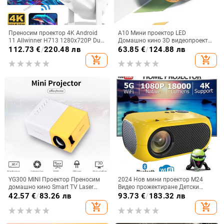
Преносим проектор 4K Android
A10 Мини проектор LED
11 Allwinner H713 1280x720P Dual
Домашно кино 3D видеопроектор
Wifi6 200Ansi LED видео
Медиен плейър Детско кино
112.73
€
/
220.48 лв
63.85
€
/
124.88 лв
Домашно кино Проектор на
Подарък Съвместим с USB Smart
add_shopping_cart
add_shopping_cart
открито MovieTheater
TV BOX 1080P HD филм
YG300 MINI Проектор Преносим
2024 Нов мини проектор M24
домашно кино Smart TV Laser
Видео прожектиране Детски
Beamer 3D Cinema LED
подаръци LED Преносим
42.57
€
/
83.26 лв
93.73
€
/
183.32 лв
видеопроектор за 1920X1080
домашен проектор Съвместим
add_shopping_cart
add_shopping_cart
филм чрез HD порт
HDMI USB 640*480P Поддържа
1080P