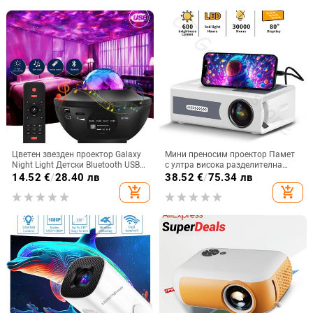
Цветен звезден проектор Galaxy
Мини преносим проектор Памет
Night Light Детски Bluetooth USB
с ултра висока разделителна
музикален плейър Star NightLight
способност, съвместима с HDMI
14.52
€
/
28.40 лв
38.52
€
/
75.34 лв
Романтичен проектор Нощна
USB и SD Проекция на филми на
add_shopping_cart
add_shopping_cart
лампа Подарък
открито за домашно кино