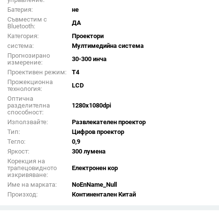
Батерия:
не
Съвместим с
ДА
Bluetooth:
Категория:
Проектори
система:
Мултимедийна система
Прогнозирано
30-300 инча
измерение:
Проективен режим:
Т4
Прожекционна
LCD
технология:
Оптична
разделителна
1280x1080dpi
способност:
Използвайте:
Развлекателен проектор
Тип:
Цифров проектор
Тегло:
0,9
Яркост:
300 лумена
Корекция на
трапецовидното
Електронен кор
изкривяване:
Име на марката:
NoEnName_Null
Произход:
Континентален Китай