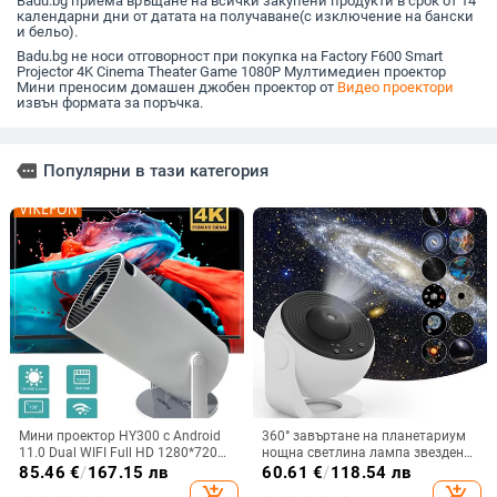
Badu.bg приема връщане на всички закупени продукти в срок от 14
календарни дни от датата на получаване(с изключение на бански
и бельо).
Badu.bg не носи отговорност при покупка на Factory F600 Smart
Projector 4K Cinema Theater Game 1080P Мултимедиен проектор
Мини преносим домашен джобен проектор от
Видео проектори
извън формата за поръчка.
more
Популярни в тази категория
Мини проектор HY300 с Android
360° завъртане на планетариум
11.0 Dual WIFI Full HD 1280*720P
нощна светлина лампа звезден
4K Преносим за домашно кино
проектор галактика светлина
85.46
€
/
167.15 лв
60.61
€
/
118.54 лв
кино на открито
нощна светлина за спалня деца
add_shopping_cart
add_shopping_cart