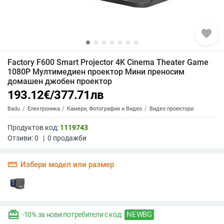
favorite
Factory F600 Smart Projector 4K Cinema Theater Game
1080P Мултимедиен проектор Мини преносим
домашен джобен проектор
193.12
€
/
377.71
лв
Badu
Електроника
Камери, Фотография и Видео
Видео проектори
Продуктов код:
1119743
Отзиви:
0
|
0
продажби
straighten
Избери модел или размер
redeem
NEWBG
-10% за нови потребители с код: