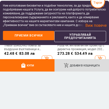
Търси
Ние използваме бисквитки и подобни технологии, за да предоставяме и
подобряваме нашата Услуга, да ви осигурим най-доброто потребителско
изживяване, да поддържаме сигурността на платформата, да
персонализираме съдържанието и рекламите, както и да измерваме
ефективността на нашите маркетингови кампании. С избора на
Виж повече
„Приемам всички“ вие се съгласявате ние и нашите доверени партньори
да съхраняваме бисквитки и подобни технологии на вашето устройство
за рекламни и аналитични цели. Можете по всяко време да управлявате
УПРАВЛЯВАЙ
ПРИЕМИ ВСИЧКИ
своите предпочитания, като натиснете „Управлявай предпочитанията“.
ПРЕДПОЧИТАНИЯТА
За повече информация, моля, вижте нашата
Политика за защита на
данните
.
Trebor SS40LFAO помпа за
Puda 4K интелигентен проектор с
въздушни възглавници и
директна прожекция, модел 2025,
проектор с интелигентна
55W, Guangdong
42.48
€
/
83.08 лв
273.28
€
/
534.49 лв
корекция
add_shopping_cart
add_shopping_cart
local_mall
add_shopping_cart
КУПИ
ДОБАВИ В КОШНИЦАТА