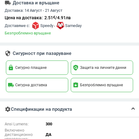
local_shipping
Доставка и връщане
Доставка:
14 Август - 21 Август
€
Цена на доставка:
2.51
/
4.91
лв
,
Доставяме с:
Speedy
Sameday
Безпроблемно връщане
security
Сигурност при пазаруване
lock
policy
Сигурно плащане
Защита на личните данни
local_shipping
assignment_return
Сигурна доставка
Безпроблемно връщане
settings
Спецификации на продукта
Ansi Lumens:
300
Включено
дистанционно
ДА
управление: