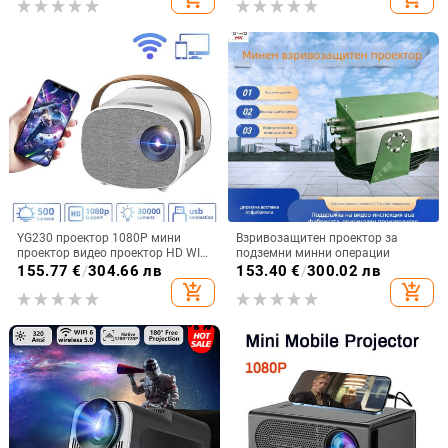
възрастни подаръци домашен
декор
YG230 проектор 1080P мини
Взривозащитен проектор за
проектор видео проектор HD WIFI
подземни минни операции
прожекция домашно видео
155.77
€
/
304.66 лв
153.40
€
/
300.02 лв
оборудване поддръжка мобилен
add_shopping_cart
add_shopping_cart
телефон същия екран