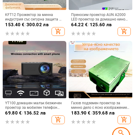
KFT12 Прожектор за минна
Преносим проектор AUN A2000
индустрия със сигурна защита –
LED проектор за домашно кино
HD голям екран, здрав и
Мини кино Smart TV Beamer
153.40
€
/
300.02 лв
64.22
€
/
125.60 лв
издръжлив
Поддръжка на 1080P Full HD
add_shopping_cart
add_shopping_cart
филми
YT100 домашен малък безжичен
Газов подземен проектор за
проектор за мобилен телефон
минно дело с ясно изображение,
външен проектор, акумулаторно
дълъг живот на батерията и
69.80
€
/
136.52 лв
183.90
€
/
359.68 лв
захранване съкровище
издръжлив дизайн
add_shopping_cart
add_shopping_cart
search