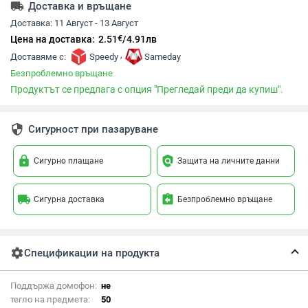
local_shipping
Доставка и връщане
Доставка:
11 Август - 13 Август
€
Цена на доставка:
2.51
/
4.91
лв
,
Доставяме с:
Speedy
Sameday
Безпроблемно връщане
Продуктът се предлага с опция "Прегледай преди да купиш".
security
Сигурност при пазаруване
lock
policy
Сигурно плащане
Защита на личните данни
local_shipping
assignment_return
Сигурна доставка
Безпроблемно връщане
settings
Спецификации на продукта
Поддържа домофон:
не
тегло на предмета:
50