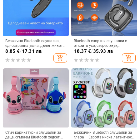
Безжична Bluetooth слушалка,
Bluetooth спортни слушалки с
едностранна ушна, дълъг живот
открито ухо, стерео звук,
на батерията, Bluetooth 5.3,
Bluetooth 5.4, обхват до 10 м,
8.85
€
/
17.31 лв
18.37
€
/
35.93 лв
водоустойчива, обхват 15 m,
живот на батерията 4–8 ч
add_shopping_cart
add_shopping_cart
спортен стил
Стич карикатурни слушалки за
Безжични Bluetooth слушалки за
деца, сгъваем Bluetooth хедсет,
глава – Esports ниска латентност,