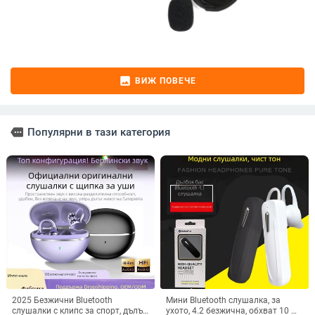
image
ВИЖ ПОВЕЧЕ
more
Популярни в тази категория
2025 Безжични Bluetooth
Мини Bluetooth слушалка, за
слушалки с клипс за спорт, дълъг
ухото, 4.2 безжична, обхват 10 м,