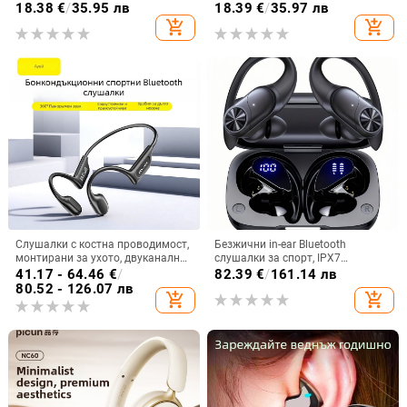
глава-монтаж, стерео звук, BT 5.0
Bluetooth 5.3, обхват 10 м,
18.38
€
/
35.95 лв
18.39
€
/
35.97 лв
батерия 4–8 ч, двустранно
add_shopping_cart
add_shopping_cart
стерео
Слушалки с костна проводимост,
Безжични in-ear Bluetooth
монтирани за ухото, двуканално
слушалки за спорт, IPX7
стерео, Bluetooth 6.0, автономия
водоустойчиви, дълъг живот на
41.17 - 64.46
€
/
82.39
€
/
161.14 лв
над 8 часа
батерията над 8 часа,
80.52 - 126.07 лв
add_shopping_cart
add_shopping_cart
шумопотискане