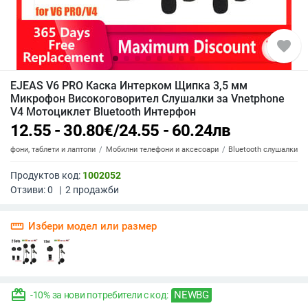
favorite
EJEAS V6 PRO Каска Интерком Щипка 3,5 мм
Микрофон Високоговорител Слушалки за Vnetphone
V4 Мотоциклет Bluetooth Интерфон
12.55 - 30.80
€
/
24.55 - 60.24
лв
елефони, таблети и лаптопи
Мобилни телефони и аксесоари
Bluetooth слушалки
Продуктов код:
1002052
Отзиви:
0
|
2
продажби
straighten
Избери модел или размер
redeem
NEWBG
-10% за нови потребители с код: