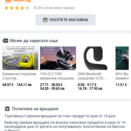
store
82.8% позитивни оценки
storefront
ПОСЕТЕТЕ МАГАЗИНА
more
Може да харесате още
Безжични слушалки
YYK-Q15 TWS
OWS Bluetooth
M10 Blue
с костна
безжични слушалки,
слушалки YJ78,
безжичн
проводимост,
Bluetooth, цифров
безжични спортни
слушалки
68.57
€
/
134.11 лв
27.71 - 30.50
€
/
8.58 - 9.17
€
/
11.51
€
/
Bluetooth,
дисплей,
слушалки с костна
водоусто
54.20 - 59.65 лв
16.78 - 17.93 лв
водоустойчиви, за
шумопотискане и
проводимост и
дълъг жи
плуване и спорт, 8 GB
дълъг живот на
открит дизайн, за
батерият
вградена памет
батерията
носене на двете уши
цифров д
костна 
assignment_return
Политика за връщане
Търговецът приема връщане за този продукт в срок от 14 дни.
Badu.bg приема връщане на всички закупени продукти в срок от 14
календарни дни от датата на получаване(с изключение на бански
и бельо).