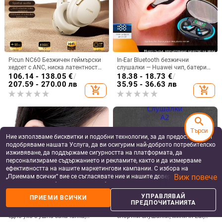
Picun NC60 Безжичен геймърски
In-Ear Bluetooth безжични
хедсет с ANC, ниска латентност
слушалки — Huawei чип, батерия
за киберспорт, Bluetooth 5.4,
над 8 часа, IPX3 водоустойчиви,
106.14 - 138.05
€
/
18.38 - 18.73
€
/
живот на батерията над 8 часа,
мини невидим дизайн, стерео
207.59 - 270.00 лв
35.95 - 36.63 лв
add_shopping_cart
add_shopping_cart
обхват 10 м
звук
search
Търси
Ние използваме бисквитки и подобни технологии, за да предоставяме и
подобряваме нашата Услуга, да ви осигурим най-доброто потребителско
изживяване, да поддържаме сигурността на платформата, да
персонализираме съдържанието и рекламите, както и да измерваме
ефективността на нашите маркетингови кампании. С избора на
Виж повече
„Приемам всички“ вие се съгласявате ние и нашите доверени партньори
да съхраняваме бисквитки и подобни технологии на вашето устройство
за рекламни и аналитични цели. Можете по всяко време да управлявате
УПРАВЛЯВАЙ
ПРИЕМИ ВСИЧКИ
своите предпочитания, като натиснете „Управлявай предпочитанията“.
ПРЕДПОЧИТАНИЯТА
За повече информация, моля, вижте нашата
Политика за защита на
Игрална Bluetooth слушалка за
A2Pro Bluetooth безжични
данните
.
едно ухо с ушна закачалка,
спортни слушалки, мини In-Ear,