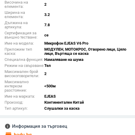
Височина на
2
елемента:
Ширина на
3.2
елемента:
Дължина на
7.8
артикула:
Сертификация за
ce
външно тестване:
Име на модела:
Микрофон EJEAS V6 Pro
Приложим тип
МОДУЛЕН, МОТОКРОС, Отворено лице, Цяло
каска:
лице, Въртяща се каска
Специална функция:
Намаляване на шума
Режим на свързване:
Тел
Максимален брой
2
високоговорители:
Максимално
интерком
<500м
разстояние:
Име на марката:
EJEAS
Произход:
Континентален Китай
Тип артикул:
Слушалки за каска
info
Информация за търговец
badu.bg