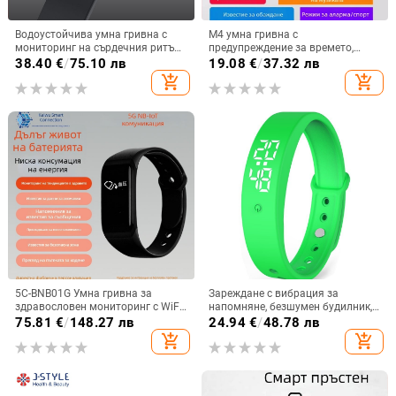
Водоустойчива умна гривна с
M4 умна гривна с
мониторинг на сърдечния ритъм
предупреждение за времето,
и функция за обаждания –
аларма, крачкомер, Bluetooth,
38.40
€
/
75.10 лв
19.08
€
/
37.32 лв
спортен тракер
Android съвместим, живот на
add_shopping_cart
add_shopping_cart
батерията 7–14 дни
5C-BNB01G Умна гривна за
Зареждане с вибрация за
здравословен мониторинг с WiFi
напомняне, безшумен будилник,
позициониране, грижа за
измерващ телесната
75.81
€
/
148.27 лв
24.94
€
/
48.78 лв
възрастни и мониторинг на
температура, водоустойчив,
add_shopping_cart
add_shopping_cart
телесната температура
студентски, модерен смарт
часовник в корейски стил
Фабрика на едро