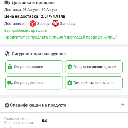
local_shipping
Доставка и връщане
Доставка:
08 Август - 10 Август
€
Цена на доставка:
2.51
/
4.91
лв
,
Доставяме с:
Speedy
Sameday
Безпроблемно връщане
Продуктът се предлага с опция "Прегледай преди да купиш".
security
Сигурност при пазаруване
lock
policy
Сигурно плащане
Защита на личните данни
local_shipping
assignment_return
Сигурна доставка
Безпроблемно връщане
settings
Спецификации на продукта
Съвместима с
5.0
Bluetooth версия: