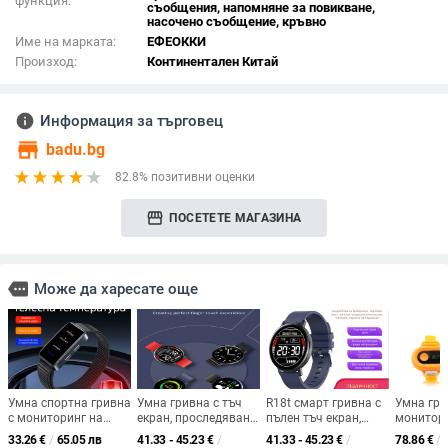
функция:
съобщения, напомняне за повикване,
насочено съобщение, кръвно
Име на марката:
ЕФЕОККИ
Произход:
Континентален Китай
info
Информация за търговец
store
badu.bg
82.8% позитивни оценки
storefront
ПОСЕТЕТЕ МАГАЗИНА
more
Може да харесате още
Умна спортна гривна
Умна гривна с тъч
R18t смарт гривна с
Умна гри
с мониторинг на
екран, проследяване
пълен тъч екран,
монитор
топлинен удар и
на сърдечен ритъм и
мониторинг на пулс
температ
33.26
€
/
65.05 лв
41.33 - 45.23
€
/
41.33 - 45.23
€
/
78.86
€
/