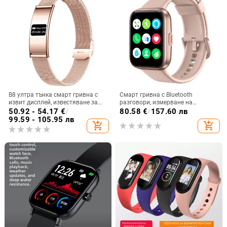
B8 ултра тънка смарт гривна с
Смарт гривна с Bluetooth
извит дисплей, известяване за
разговори, измерване на
повикване, крачкомер,
сърдечната честота и нивото на
50.92 - 54.17
€
/
80.58
€
/
157.60 лв
мониторинг на здравето и съня,
кислород в кръвта, Alexa гласово
99.59 - 105.95 лв
add_shopping_cart
add_shopping_cart
моден дизайн за мъже и жени
управление, режим за множество
спортове, TFT дисплей