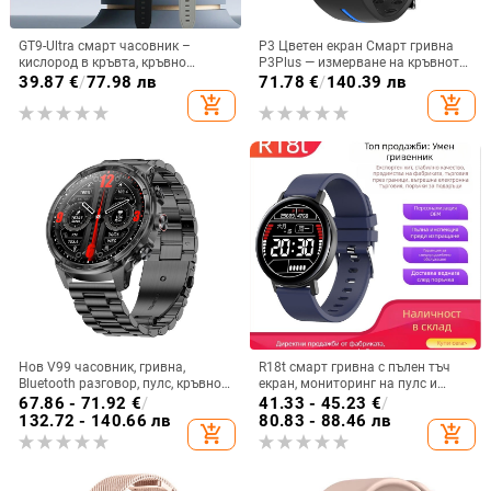
GT9-Ultra смарт часовник –
P3 Цветен екран Смарт гривна
кислород в кръвта, кръвно
P3Plus — измерване на кръвното
налягане, сърдечна честота,
налягане в реално време,
39.87
€
/
77.98 лв
71.78
€
/
140.39 лв
Bluetooth обаждания, мониторинг
сърдечен ритъм, ЕКГ+ППГ,
add_shopping_cart
add_shopping_cart
на съня
телесна температура, грижа за
близки
Нов V99 часовник, гривна,
R18t смарт гривна с пълен тъч
Bluetooth разговор, пулс, кръвно
екран, мониторинг на пулс и
налягане, кръвен кислород,
кръвно налягане, водоустойчива,
67.86 - 71.92
€
/
41.33 - 45.23
€
/
спорт, време, фенерче,
Bluetooth, живот на батерията 7–
132.72 - 140.66 лв
80.83 - 88.46 лв
add_shopping_cart
add_shopping_cart
многофункционален, смарт
14 дни.