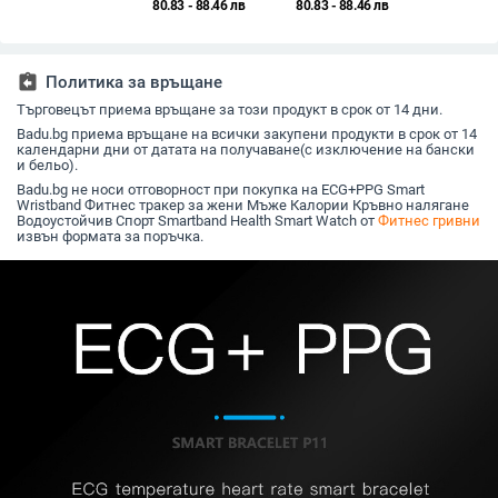
телесна
кръвно налягане,
и кръвно налягане,
бебето с
80.83 - 88.46 лв
80.83 - 88.46 лв
температура,
водоустойчива,
водоустойчива,
дисплей,
силиконов ремък,
Bluetooth (Android
Bluetooth, живот на
каишка, 
TFT дисплей, живот
съвместим, 200 mAh,
батерията 7–14 дни.
батерият
на батерията до 21
7–14 дни живот на
за деца
assignment_return
Политика за връщане
дни
батерията)
Търговецът приема връщане за този продукт в срок от 14 дни.
Badu.bg приема връщане на всички закупени продукти в срок от 14
календарни дни от датата на получаване(с изключение на бански
и бельо).
Badu.bg не носи отговорност при покупка на ECG+PPG Smart
Wristband Фитнес тракер за жени Мъже Калории Кръвно налягане
Водоустойчив Спорт Smartband Health Smart Watch от
Фитнес гривни
извън формата за поръчка.