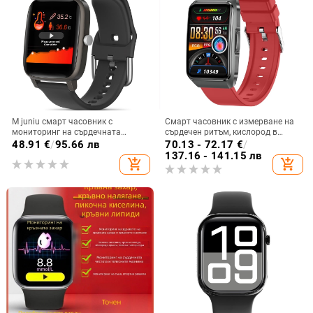
M juniu смарт часовник с
Смарт часовник с измерване на
мониторинг на сърдечната
сърдечен ритъм, кислород в
честота, телесна температура,
кръвта, кръвно налягане,
48.91
€
/
95.66 лв
70.13 - 72.17
€
/
кръвно налягане, следене на съня
мониторинг на съня и крачкомер
137.16 - 141.15 лв
add_shopping_cart
add_shopping_cart
и крачкомер (мониторинг на
(батерия 7–14 дни)
сърдечната честота, телесна
температура, кръвно налягане,
следене на съня, крачкомер)