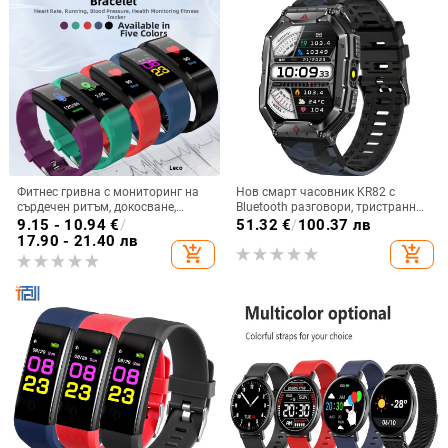
Фитнес гривна с мониторинг на
Нов смарт часовник KR82 с
сърдечен ритъм, докосване,
Bluetooth разговори, тристранно
безжичен обхват 5–10 м, каишка
защитен външен компас, игла за
9.15 - 10.94
€
/
51.32
€
/
100.37 лв
TPU, пластмасов корпус
налягане в реално време, пулс,
17.90 - 21.40 лв
add_shopping_cart
add_shopping_cart
кръвен кислород, мониторинг