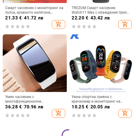
Смарт часовник с мониторинг на
TROZUM Смарт часовник
пулса, кръвното налягане,
Watch11 Max с обаждания през
кислород в кръвта, следене на
Bluetooth, измерване на сърдечен
21.33
€
/
41.72 лв
22.20
€
/
43.42 лв
съня и Bluetooth разговори
ритъм, крачкомер, проследяване
add_shopping_cart
add_shopping_cart
на съня, Android съвместим
Умен часовник с
Умна спортна гривна с
многофункционални
крачкомер и мониторинг на
възможности: кръвна захар,
сърцето, кръвното и кислород в
36.28
€
/
70.96 лв
10.25
€
/
20.05 лв
кръвно налягане, сърдечен
кръвта; силиконова каишка,
add_shopping_cart
add_shopping_cart
ритъм, кислород в кръвта,
пластмасов корпус; безжично
мониторинг на съня, спорт и
свързване 5–10 м; батерия 100
бягане, унисекс водоустойчива
mAh
гривна