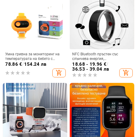
Умна гривна за мониторинг на
NFC Bluetooth пръстен със
температурата на бебето с
слънчева енергия,
AMOLED дисплей, силиконова
мултифункционален за Android,
78.86
€
/
154.24 лв
18.68 - 19.96
€
/
каишка, живот на батерията 7–
температурен сензор, магия,
36.53 - 39.04 лв
add_shopping_cart
add_shopping_cart
14 дни, за деца
водоустойчив