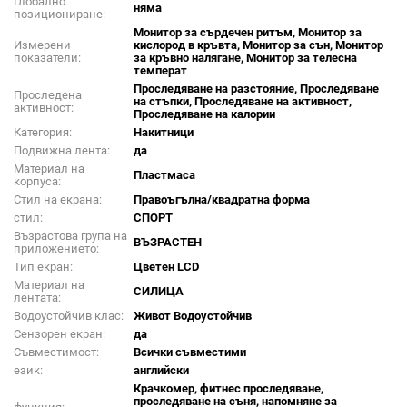
Глобално
няма
позициониране:
Монитор за сърдечен ритъм, Монитор за
Измерени
кислород в кръвта, Монитор за сън, Монитор
показатели:
за кръвно налягане, Монитор за телесна
температ
Проследяване на разстояние, Проследяване
Проследена
на стъпки, Проследяване на активност,
активност:
Проследяване на калории
Категория:
Накитници
Подвижна лента:
да
Материал на
Пластмаса
корпуса:
Стил на екрана:
Правоъгълна/квадратна форма
стил:
СПОРТ
Възрастова група на
ВЪЗРАСТЕН
приложението:
Тип екран:
Цветен LCD
Материал на
СИЛИЦА
лентата:
Водоустойчив клас:
Живот Водоустойчив
Сензорен екран:
да
Съвместимост:
Всички съвместими
език:
английски
Крачкомер, фитнес проследяване,
проследяване на съня, напомняне за