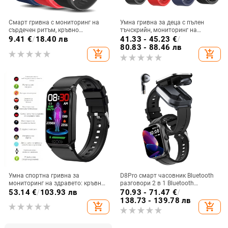
Смарт гривна с мониторинг на
Умна гривна за деца с пълен
сърдечен ритъм, кръвно
тъчскрийн, мониторинг на
налягане, брояч на стъпки, USB
сърдечен ритъм и кръвно
9.41
€
/
18.40 лв
41.33 - 45.23
€
/
зареждане и водоустойчивост.
налягане, водоустойчива,
80.83 - 88.46 лв
add_shopping_cart
add_shopping_cart
Bluetooth, живот на батерията 7–
14 дни
Умна спортна гривна за
D8Pro смарт часовник Bluetooth
мониторинг на здравето: кръвна
разговори 2 в 1 Bluetooth
захар, кислород в кръвта,
слушалки 2"
53.14
€
/
103.93 лв
70.93 - 71.47
€
/
динамично кръвно налягане,
138.73 - 139.78 лв
add_shopping_cart
add_shopping_cart
пикочна киселина и телесна
температура