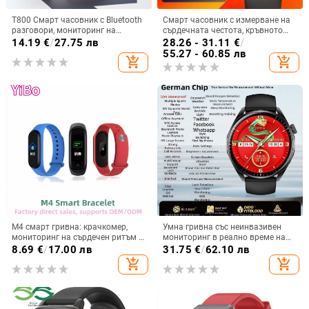
T800 Смарт часовник с Bluetooth
Смарт часовник с измерване на
разговори, мониторинг на
сърдечната честота, кръвното
сърдечен ритъм и кислород в
налягане и сатурацията на
14.19
€
/
27.75 лв
28.26 - 31.11
€
/
кръвта, крачкомер, водоустойчив
кислорода в кръвта, Bluetooth
55.27 - 60.85 лв
add_shopping_cart
add_shopping_cart
разговори, следене на съня –
съвместим с iOS
M4 смарт гривна: крачкомер,
Умна гривна със неинвазивен
мониторинг на сърдечен ритъм и
мониторинг в реално време на
кръвно налягане, следене на съня
кръвна захар, кръвно налягане и
8.69
€
/
17.00 лв
31.75
€
/
62.10 лв
и кислород в кръвта, Bluetooth
липиди; водоустойчива до 50 м;
add_shopping_cart
add_shopping_cart
обаждания, дистанционно
алуминиев корпус; силиконова
снимане, умни напомняния
каишка; TFT дисплей