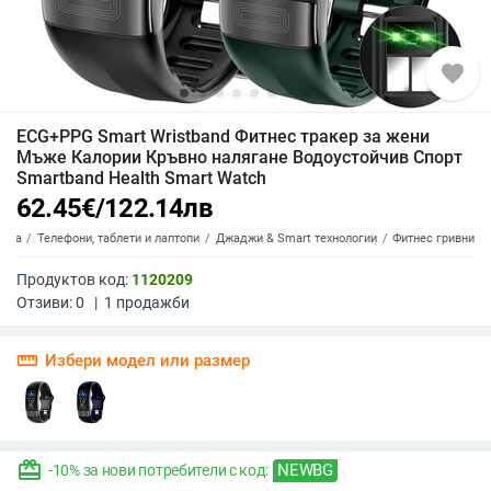
favorite
ECG+PPG Smart Wristband Фитнес тракер за жени
Мъже Калории Кръвно налягане Водоустойчив Спорт
Smartband Health Smart Watch
62.45
€
/
122.14
лв
ника
Телефони, таблети и лаптопи
Джаджи & Smart технологии
Фитнес гривни
Продуктов код:
1120209
Отзиви:
0
|
1
продажби
straighten
Избери модел или размер
redeem
NEWBG
-10% за нови потребители с код: