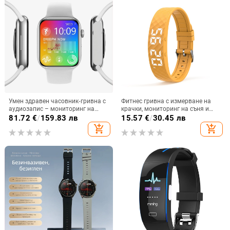
Умен здравен часовник‑гривна с
Фитнес гривна с измерване на
аудиозапис – мониторинг на
крачки, мониторинг на съня и
сърдечен ритъм, кръвно
вибрационни известия с аларма,
81.72
€
/
159.83 лв
15.57
€
/
30.45 лв
налягане, кислород в кръвта и
USB зареждане и батерия над 21
add_shopping_cart
add_shopping_cart
кръвна захар
дни