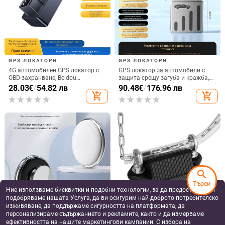
B10Plus многофункционална
Bluetooth умна гривна с
смарт гривна с мониторинг на
мониторинг на съня, стъпкомер,
сърдечния ритъм и кислород в
таймер за обратно отброяване и
79.27 - 81.30
€
/
27.15
€
/
53.10 лв
кръвта, спортна гривна
аларма
155.04 - 159.01 лв
add_shopping_cart
add_shopping_cart
TG29 безекранна умна гривна –
B3 Умна гривна Сърдечен ритъм
проследяване на сърдечен ритъм
Кръвно кислородно налягане
search
в реално време, следене на съня,
Сън Педометър Спорт Женско
35.53
€
/
69.49 лв
54.79
€
/
107.16 лв
крачкомер, измерване на
здраве Shake Фото гривна
Търси
add_shopping_cart
add_shopping_cart
кислород в кръвта, Bluetooth
Ние използваме бисквитки и подобни технологии, за да предоставяме и
подобряваме нашата Услуга, да ви осигурим най-доброто потребителско
изживяване, да поддържаме сигурността на платформата, да
персонализираме съдържанието и рекламите, както и да измерваме
ефективността на нашите маркетингови кампании. С избора на