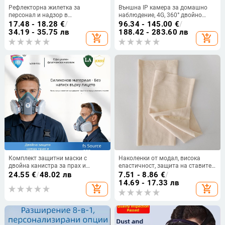
Рефлекторна жилетка за
Външна IP камера за домашно
персонал и надзор в
наблюдение, 4G, 360° двойно
електрическата мрежа
зрение, нощно виждане, HD
17.48 - 18.28
€
/
96.34 - 145.00
€
/
34.19 - 35.75 лв
188.42 - 283.60 лв
add_shopping_cart
add_shopping_cart
Комплект защитни маски с
Наколенки от модал, висока
двойна канистра за прах и
еластичност, защита на ставите
токсични газове, индустриално
— за възрастни, целогодишни
24.55
€
/
48.02 лв
7.51 - 8.86
€
/
KN95 ниво, мек, лабораторно
14.69 - 17.33 лв
add_shopping_cart
add_shopping_cart
качество.