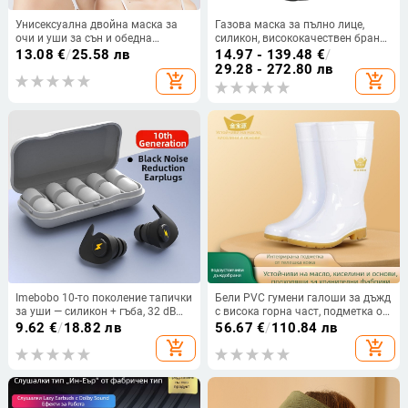
Унисексуална двойна маска за
Газова маска за пълно лице,
очи и уши за сън и обедна
силикон, висококачествен бранд,
почивка, затъмняване и
филтър със самозасмукване, за
13.08
€
/
25.58 лв
14.97 - 139.48
€
/
шумоизолация, защита на очите,
органични изпарения и вредни
29.28 - 272.80 лв
add_shopping_cart
add_shopping_cart
включени ушни тапи
вещества
Imebobo 10-то поколение тапички
Бели PVC гумени галоши за дъжд
за уши — силикон + гъба, 32 dB
с висока горна част, подметка от
NRR, за сън, шумопотискане,
телешки сухожилия,
9.62
€
/
18.82 лв
56.67
€
/
110.84 лв
анти-хъркане
водоустойчиви,
add_shopping_cart
add_shopping_cart
износоустойчиви, устойчиви на
киселини и основи, за кухня и
водни условия.