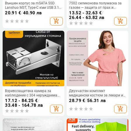
Външен корпус за mSATA SSD
7502 силиконова полумаска за
Lanshuo M3T, Type-C към USB 3.1,
газове — защита от прах и
алуминиева сплав, поддържа до
токсични среди; подходяща за
20.91
€
/
40.90 лв
13.52 - 32.63
€
/
2TB, 6 Gbps
боядисване, декорация,
26.44 - 63.82 лв
add_shopping_cart
add_shopping_cart
химически работи и заваряване.
Взривозащитена камера за
Двухчастен комплект
наблюдение с 304 неръждаема
медицински костюм за лекари и
стомана, удебелена основа,
медицински сестри – унисекс
17.12 - 84.25
€
/
28.79
€
/
56.31 лв
клюнообразна глава и минна
работно облекло за клиники,
33.48 - 164.78 лв
add_shopping_cart
add_shopping_cart
скоба-щипка с гимбал
грижа за красотата и център за
грижи след раждане