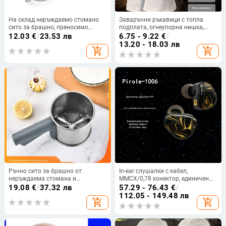
На склад неръждаемо стомано
Заваръчни ръкавици с топла
сито за брашно, преносимо
подплата, огнеупорна нишка,
кухненско сито за брашно и
памучен пълнеж,
12.03
€
/
23.53 лв
6.75 - 9.22
€
/
соево мляко
износоустойчиви,
13.20 - 18.03 лв
add_shopping_cart
add_shopping_cart
термоизолирани, устойчиви на
високи температури, овча кожа,
защитни ръкавици за работа
Ръчно сито за брашно от
In-ear слушалки с кабел,
неръждаема стомана и
MMCX/0,78 конектор, единичен
полувтоматична мерителна
динамичен драйвер, естествен
19.08
€
/
37.32 лв
57.29 - 76.43
€
/
чашка за печене
прозрачен звук, корпус от смола,
112.05 - 149.48 лв
add_shopping_cart
add_shopping_cart
приятелски към кожата