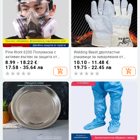
Pine Work 6200 Полумаска с
Welding Beast двупластни
активен въглен за защита от
ръкавици за заваряване от
прах и вируси – индустриално
телешка кожа, термоустойчиви,
8.99 - 18.22
€
/
10.10 - 11.48
€
/
шлайфане и заваряване
износоустойчиви и
17.58 - 35.64 лв
19.75 - 22.45 лв
add_shopping_cart
add_shopping_cart
огнеустойчиви