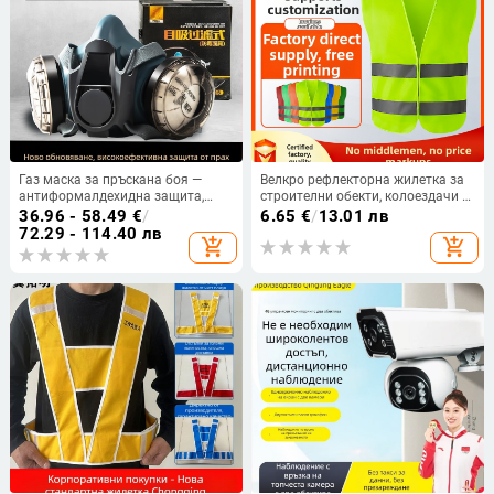
Газ маска за пръскана боя —
Велкро рефлекторна жилетка за
антиформалдехидна защита,
строителни обекти, колоездачи и
защита от токсични и химически
нощна безопасност
36.96 - 58.49
€
/
6.65
€
/
13.01 лв
газове, серен диоксид и тежки
72.29 - 114.40 лв
add_shopping_cart
add_shopping_cart
прахови частици