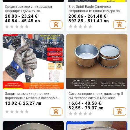
Среден размер универсален
Blue Spirit Eagle Слънчево
шарнирен държач за
захранвана външна камера за
наблюдение с клюнообразен
видеонаблюдение с 360° HD
20.88 - 23.24
€
/
200.86 - 261.48
€
/
държач, кръстова пръчка,
нощно виждане, дистанционно
40.84 - 45.45 лв
392.85 - 511.41 лв
add_shopping_cart
add_shopping_cart
вертикална пръчка и пан-tilt
управление чрез смартфон, без
глава за камера
външно захранване и интернет,
4G без разход на данни
Защитни ръкавици против
Сито за перлен прах, диаметър 5
порязване с метална катарама и
см, тестово сито, 8-мрежово
стоманена тел, пет пръста,
12.92
€
/
25.27 лв
16.64 - 40.58
€
/
заваръчни защитни ръкавици
32.55 - 79.37 лв
add_shopping_cart
add_shopping_cart