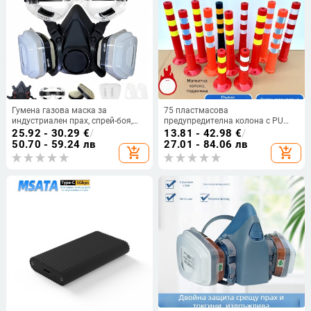
Гумена газова маска за
75 пластмасова
индустриален прах, спрей-боя,
предупредителна колона с PU
пестициди и химически
еластично ядро и TPU
25.92 - 30.29
€
/
13.81 - 42.98
€
/
изпарения
рефлекторна повърхност,
50.70 - 59.24 лв
27.01 - 84.06 лв
add_shopping_cart
add_shopping_cart
противоударна пътна колона,
височина 90–100 cm