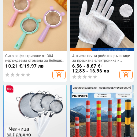
Сито за филтриране от 304
Антистатични работни ръкавици
неръждаема стомана за бебешка
за прецизна електроника и
храна, кухненски инструмент за
автомобилна индустрия.
10.21
€
/
19.97 лв
6.56 - 8.67
€
/
печене и пресяване на брашно
Материал: полиестер и
12.83 - 16.96 лв
add_shopping_cart
add_shopping_cart
антистатична коприна.
Двустранни райета.