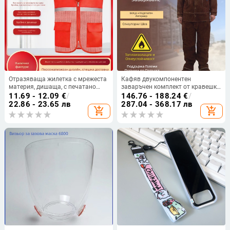
Отразяваща жилетка с мрежеста
Кафяв двукомпонентен
материя, дишаща, с печатано
заваръчен комплект от кравешка
лого
кожа, огнеупорен, против
11.69 - 12.09
€
/
146.76 - 188.24
€
/
прегаряне, термозащита,
22.86 - 23.65 лв
287.04 - 368.17 лв
add_shopping_cart
add_shopping_cart
заваръчно работно облекло,
голям размер