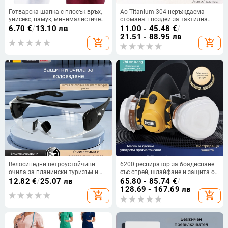
Готварска шапка с плосък връх,
Ao Titanium 304 неръждаема
унисекс, памук, минималистичен
стомана: гвоздеи за тактилна
стил, без козирка (Пролет 2024)
настилка, гаражи и достъпни
6.70
€
/
13.10 лв
11.00 - 45.48
€
/
пешеходни маршрути
21.51 - 88.95 лв
add_shopping_cart
add_shopping_cart
Велосипедни ветроустойчиви
6200 респиратор за боядисване
очила за планински туризъм и
със спрей, шлайфане и защита от
ски, стилни, прахоустойчиви и
прах и химикали
12.82
€
/
25.07 лв
65.80 - 85.74
€
/
против замъгляване, подходящи
128.69 - 167.69 лв
add_shopping_cart
add_shopping_cart
за носене с очила, унисекс