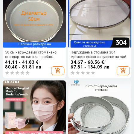
50 см неръждаемо стоманено
Неръждаема стомана 304
стандартно сито за пробно
мрежест екран за сушене на чай
разделяне на фино
41.11 - 41.83
€
/
34.67 - 68.56
€
/
прахообразно вещество,
80.40 - 81.81 лв
67.81 - 134.09 лв
add_shopping_cart
add_shopping_cart
индустриална филтърна мрежа
80/100/200 мрежа