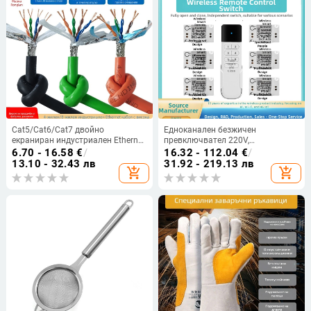
Cat5/Cat6/Cat7 двойно
Едноканален безжичен
екраниран индустриален Ethernet
превключвател 220V,
кабел за машини, устойчив на
дистанционно управление, 10A
6.70 - 16.58
€
/
16.32 - 112.04
€
/
смущения, маслоустойчив,
за смарт дом, без кабели
13.10 - 32.43 лв
31.92 - 219.13 лв
add_shopping_cart
add_shopping_cart
устойчив на огъване, гъвкав драг
чейн