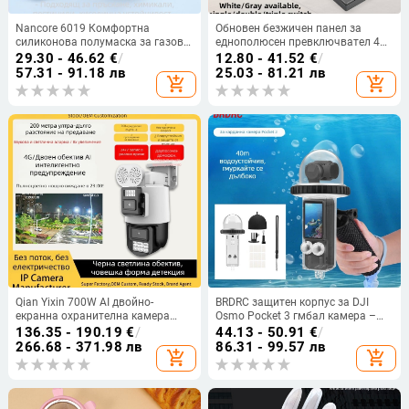
Nancore 6019 Комфортна
Обновен безжичен панел за
силиконова полумаска за газове,
еднополюсен превключвател 433
със сваляем монтаж за глава,
MHz, без кабели, двойно
29.30 - 46.62
€
/
12.80 - 41.52
€
/
индустриален NH-619 защитен
управление LED умно осветление,
57.31 - 91.18 лв
25.03 - 81.21 лв
add_shopping_cart
add_shopping_cart
респиратор
Master-Slave стикер
Qian Yixin 700W AI двойно-
BRDRC защитен корпус за DJI
екранна охранителна камера
Osmo Pocket 3 гмбал камера –
Gun-Ball всичко-в-едно 4G
водоустойчив подводен корпус
136.35 - 190.19
€
/
44.13 - 50.91
€
/
панорамно увеличение Wi‑Fi
до 40 м
266.68 - 371.98 лв
86.31 - 99.57 лв
add_shopping_cart
add_shopping_cart