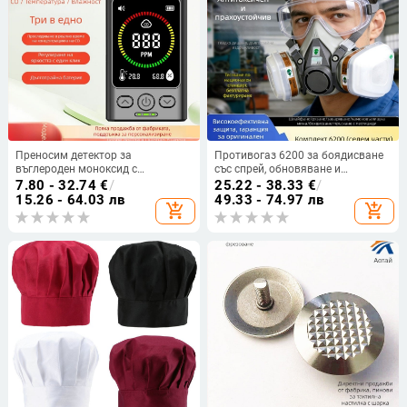
Преносим детектор за
Противогаз 6200 за боядисване
въглероден моноксид с
със спрей, обновяване и
измерване на температура и
шлайфане — защита от прах,
7.80 - 32.74
€
/
25.22 - 38.33
€
/
влажност, модел GC3000 - 3 в 1,
токсини и химикали
15.26 - 64.03 лв
49.33 - 74.97 лв
add_shopping_cart
add_shopping_cart
обхват 400–5000 ppm, точност
±5%, USB захранване