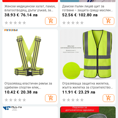
Женски медицински халат, памук,
Дамски пълен лицев щит за
влагоотводящ, дълъг ръкав, за
готвене – защита срещу маслени
медицински заведения/бяла
пръски и пара
38.93
€
/
76.14 лв
52.56
€
/
102.80 лв
престилка, лято 2021
add_shopping_cart
add_shopping_cart
Отразяващ еластичен ремък за
Отразяваща защитна жилетка,
удебелен спортен елек,
жълта жилетка за строителство
строителна площадка
за колоездене, трафик и пътна
10.42
€
/
20.38 лв
11.91
€
/
23.29 лв
поддръжка, дишаща защитна
add_shopping_cart
add_shopping_cart
екипировка