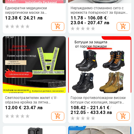
Еднократни медицински
Неръждаемо стоманено сито с
хирургически маски за
мрежеста повърхност за брашно,
подрастващи, индивидуално
лабораторни изследвания и
12.38
€
/
24.21 лв
11.78 - 106.08
€
/
опаковани, розови, удобни и
фармацевтични прахове
23.04 - 207.47 лв
add_shopping_cart
add_shopping_cart
дишащи за училище.
Светлоотразителен жилет с V-
Горски противопожарни високи
образна кройка за лятна
ботуши със изолация, защита
употреба: пътни ремонти,
срещу удар и пробив,
12.00
€
/
23.47 лв
108.42 - 221.61
€
/
озеленяване, движение и
износоустойчиви защитни
212.05 - 433.43 лв
add_shopping_cart
add_shopping_cart
колоездене на открито
обувки