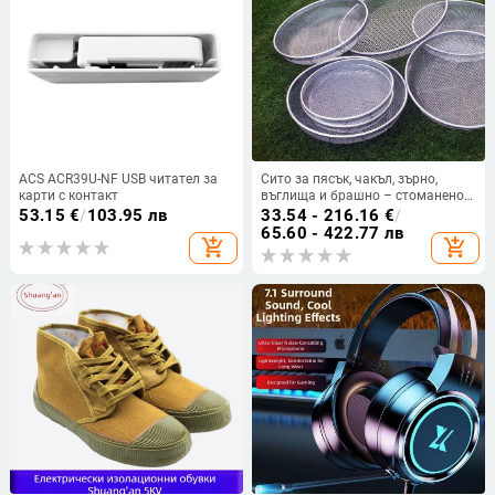
ACS ACR39U-NF USB читател за
Сито за пясък, чакъл, зърно,
карти с контакт
въглища и брашно – стоманено
телено сито
53.15
€
/
103.95 лв
33.54 - 216.16
€
/
65.60 - 422.77 лв
add_shopping_cart
add_shopping_cart