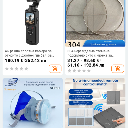
4K ръчна спортна камера за
304 неръждаема стомана —
открито с джобен гимбал, за
подсилено сито с мрежа за
влогове и пътувания
печене и сушене; универсална
180.19
€
/
352.42 лв
31.27 - 98.60
€
/
цедка за чай, ориз и домашно
61.16 - 192.84 лв
add_shopping_cart
add_shopping_cart
използване