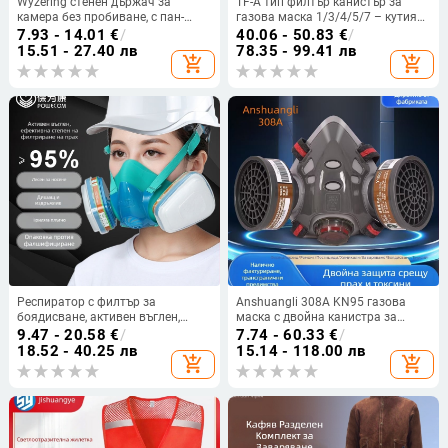
Wyzering стенен държач за
TF-A тип филтър канистър за
камера без пробиване, с пан-
газова маска 1/3/4/5/7 – кутия
наклон
за филтър с активен въглен за
7.93 - 14.01
€
/
40.06 - 50.83
€
/
аксесоари към пръскане на боя
15.51 - 27.40 лв
78.35 - 99.41 лв
add_shopping_cart
add_shopping_cart
Респиратор с филтър за
Anshuangli 308A KN95 газова
боядисване, активен въглен,
маска с двойна канистра за
защита от дим, ацетон и
боядисване, химикали и миризми
9.47 - 20.58
€
/
7.74 - 60.33
€
/
пестициди, против миризма и
от боя
18.52 - 40.25 лв
15.14 - 118.00 лв
add_shopping_cart
add_shopping_cart
прах