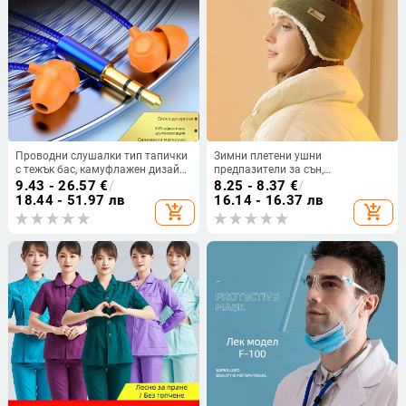
Проводни слушалки тип тапички
Зимни плетени ушни
с тежък бас, камуфлажен дизайн,
предпазители за сън,
за офисна употреба,
шумоизолация и топлина,
9.43 - 26.57
€
/
8.25 - 8.37
€
/
шумозащита
удебелени
18.44 - 51.97 лв
16.14 - 16.37 лв
add_shopping_cart
add_shopping_cart