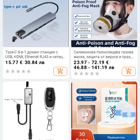
Type-C 8-в-1 докинг станция с
Силиконова пълнолицева газова
USB, HDMI, Ethernet RJ45 и четец
маска, защита от вируси и прах,
за SD/TF карти
кислороден респиратор
15.77
€
/
30.84 лв
23.97 - 72.19
€
/
46.88 - 141.19 лв
add_shopping_cart
add_shopping_cart