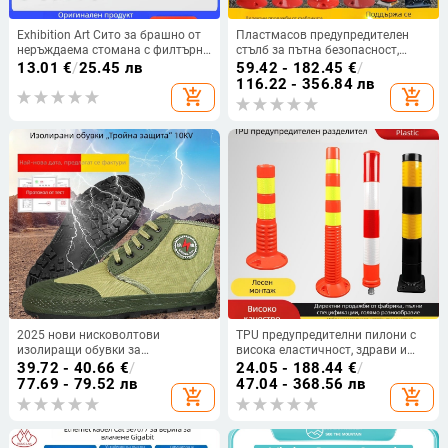
Exhibition Art Сито за брашно от
Пластмасов предупредителен
неръждаема стомана с филтърна
стълб за пътна безопасност,
мрежа, ръчно кухненско средство
рефлекторна повърхност,
13.01
€
/
25.45 лв
59.42 - 182.45
€
/
за печене
удароустойчива преграда и PU
116.22 - 356.84 лв
add_shopping_cart
add_shopping_cart
еластичен стълб
2025 нови нисковолтови
TPU предупредителни пилони с
изолиращи обувки за
висока еластичност, здрави и
електротехници, защита от
устойчиви на натиск,
39.72 - 40.66
€
/
24.05 - 188.44
€
/
електрически удар при 10 kV,
удароустойчиви и
77.69 - 79.52 лв
47.04 - 368.56 лв
add_shopping_cart
add_shopping_cart
обувки с висока и ниска горна
възстановяващи, външни
част
рефлекторни пилони с защита от
високоякостен филм