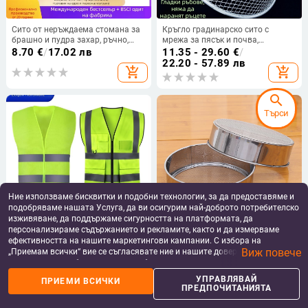
Сито от неръждаема стомана за
Кръгло градинарско сито с
брашно и пудра захар, ръчно,
мрежа за пясък и почва,
кръгло с финна мрежа 40/60
индустриално железно сито с
8.70
€
/
17.02 лв
11.35 - 29.60
€
/
дебела мрежа и големи отвори
22.20 - 57.89 лв
add_shopping_cart
add_shopping_cart
search
Търси
Ние използваме бисквитки и подобни технологии, за да предоставяме и
подобряваме нашата Услуга, да ви осигурим най-доброто потребителско
изживяване, да поддържаме сигурността на платформата, да
персонализираме съдържанието и рекламите, както и да измерваме
Светлоотразяващ жилет за
20# сито за брашно, 40-мрежово,
ефективността на нашите маркетингови кампании. С избора на
строителни и пътни работи с цип
премиум 201 неръждаема
Виж повече
„Приемам всички“ вие се съгласявате ние и нашите доверени партньори
стомана, ръчно за домашно
10.01 - 11.45
€
/
9.65 - 9.75
€
/
да съхраняваме бисквитки и подобни технологии на вашето устройство
печене
19.58 - 22.39 лв
18.87 - 19.07 лв
за рекламни и аналитични цели. Можете по всяко време да управлявате
add_shopping_cart
add_shopping_cart
УПРАВЛЯВАЙ
ПРИЕМИ ВСИЧКИ
своите предпочитания, като натиснете „Управлявай предпочитанията“.
ПРЕДПОЧИТАНИЯТА
За повече информация, моля, вижте нашата
Политика за защита на
данните
.