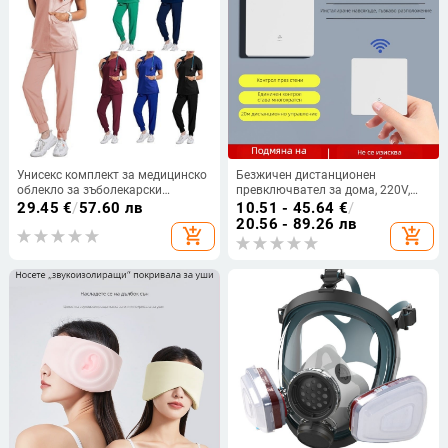
Унисекс комплект за медицинско
Безжичен дистанционен
облекло за зъболекарски
превключвател за дома, 220V,
кабинет: дишаща полиестер-
панел за осветление, без кабелно
29.45
€
/
57.60 лв
10.51 - 45.64
€
/
спандекс материя,
свързване, едно- или двойно
20.56 - 89.26 лв
add_shopping_cart
add_shopping_cart
влагоотводящи свойства, къс
управление
ръкав, полузатворена яка,
стандартна дължина