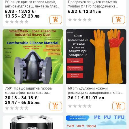
PC лицев щит за газова маска,
Прозрачен защитен калъф за
антизамъгляващ, лента за глава
Youdao X7 Pro преводаческа
6800
писалка
6.93 - 13.92
€
/
6.82
€
/
13.34 лв
13.55 - 27.23 лв
add_shopping_cart
add_shopping_cart
7501 Прашозащитна газова
60 cm удължени кожени
маска с филтърна вата за
ръкавици за заваряване, пълна
заваряване, шлайфане и
кожа, устойчиви на износване,
20.18 - 34.18
€
/
26.11
€
/
51.07 лв
полиране – подходяща за
против изгаряния и срещу
39.47 - 66.85 лв
add_shopping_cart
add_shopping_cart
въглищни мини и циментова
заваръчен шлак
индустрия