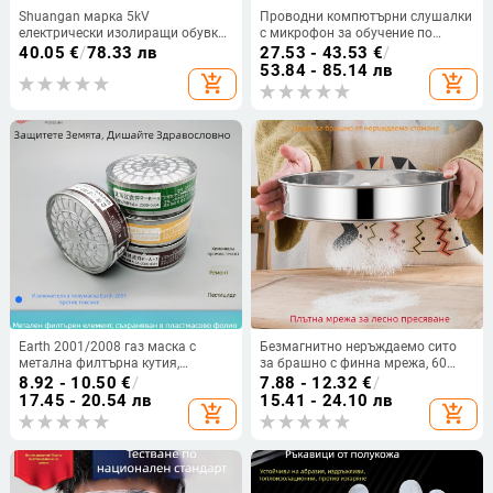
Shuangan марка 5kV
Проводни компютърни слушалки
електрически изолиращи обувки,
с микрофон за обучение по
дишащи и издръжливи, високи
английски: слушане и говорене,
40.05
€
/
78.33 лв
27.53 - 43.53
€
/
платнени обувки за
езиково усъвършенстване и
53.84 - 85.14 лв
add_shopping_cart
add_shopping_cart
електротехници
еспорт гейминг
Earth 2001/2008 газ маска с
Безмагнитно неръждаемо сито
метална филтърна кутия,
за брашно с финна мрежа, 60
индустриална полумаска за
мрежи
8.92 - 10.50
€
/
7.88 - 12.32
€
/
защита
17.45 - 20.54 лв
15.41 - 24.10 лв
add_shopping_cart
add_shopping_cart