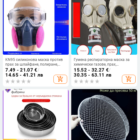
KN95 силиконова маска против
Гумена респираторна маска за
прах за шлайфане, полиране,
химически газове, прах,
каналиране и рязане – модел
боядисване с пръски и пестициди
7.49 - 21.07
€
/
15.52 - 32.27
€
/
7502
– защита от миризма,
14.65 - 41.21 лв
30.35 - 63.11 лв
add_shopping_cart
add_shopping_cart
формалдехид и изпарения, маска
с призрачно лице