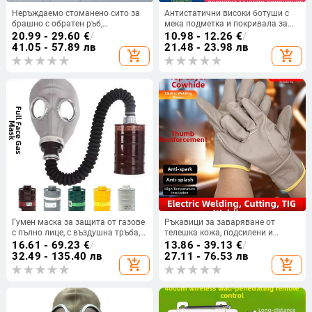
Неръждаемо стоманено сито за
Антистатични високи ботуши с
брашно с обратен ръб,
мека подметка и покривала за
многофункционално сито за
обувки за електростатично
20.99 - 29.60
€
/
10.98 - 12.26
€
/
отцеждане и сушене, отделяне на
облекло, синьо-бели райета, без
41.05 - 57.89 лв
21.48 - 23.98 лв
add_shopping_cart
add_shopping_cart
лекарствени суровини и
прах в работна среда.
филтриране на зърно
Гумен маска за защита от газове
Ръкавици за заваряване от
с пълно лице, с въздушна тръба,
телешка кожа, подсилени и
кожена лицева част и филтър за
удебелени, износоустойчиви,
16.61 - 69.23
€
/
13.86 - 39.13
€
/
формалдехид за боядисване с
термоизолирани и защита от
32.49 - 135.40 лв
27.11 - 76.53 лв
add_shopping_cart
add_shopping_cart
пръскане и химически работи
изгаряния