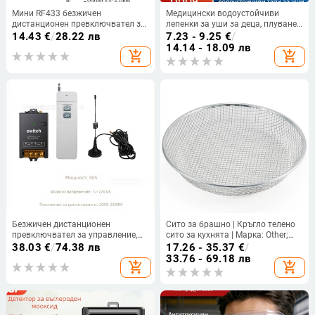
Мини RF433 безжичен
Медицински водоустойчиви
дистанционен превключвател за
лепенки за уши за деца, плуване,
LED ленти, 3A, DC 3.6-24V,
къпане на новородени,
14.43
€
/
28.22 лв
7.23 - 9.25
€
/
433MHz, обхват 50 м
възрастни, отвор за средното
14.14 - 18.09 лв
add_shopping_cart
add_shopping_cart
ухо, защита от вода, наушници
Безжичен дистанционен
Сито за брашно | Кръгло телено
превключвател за управление,
сито за кухнята | Марка: Other;
DC12-72V, 30A, RF433, за водна
Внос: Не; Стил: Друг
38.03
€
/
74.38 лв
17.26 - 35.37
€
/
помпа и осветление
33.76 - 69.18 лв
add_shopping_cart
add_shopping_cart