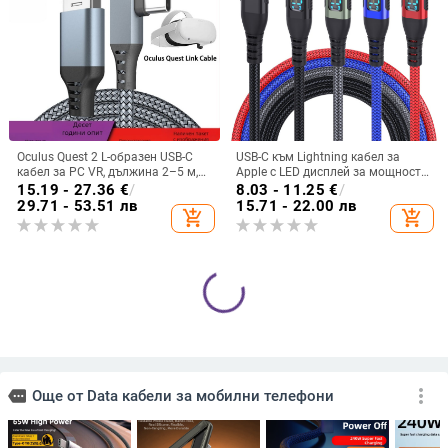
Oculus Quest 2 L-образен USB-C
USB-C към Lightning кабел за
кабел за PC VR, дължина 2–5 м,
Apple с LED дисплей за мощност,
бързо зареждане
9V3A, PD 27W, плетен кабел
15.19 - 27.36
€
/
8.03 - 11.25
€
/
29.71 - 53.51 лв
15.71 - 22.00 лв
add_shopping_cart
add_shopping_cart