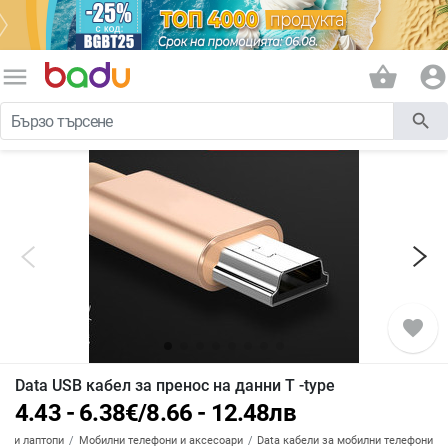
menu
shopping_basket
account_circle
search
favorite
Data USB кабел за пренос на данни T -type
4.43 - 6.38
€
/
8.66 - 12.48
лв
ти и лаптопи
Мобилни телефони и аксесоари
Data кабели за мобилни телефони