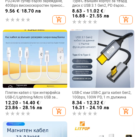
PD240W супер бързо зареждане,
Type-C външен корпус за твърд
40Gbps високоскоростен пренос
диск с USB 3.1 Gen2, PD бързо
и 8K видео поддръжка, Type-C за
зареждане, пренос на данни до
9.56
€
/
18.70 лв
8.63 - 11.02
€
/
мобилни телефони и портативни
10 Gbps, кабел 0.5–1 m
16.88 - 21.55 лв
add_shopping_cart
add_shopping_cart
твърди дискове
Плетен кабел с три интерфейса
USB-C към USB-C дата кабел Gen2,
USB-C/Lightning/Micro USB за
10Gbps, 100W PD, 1 m дължина
бързо зареждане, 60W
12.20 - 14.40
€
/
8.34 - 12.32
€
/
23.86 - 28.16 лв
16.31 - 24.10 лв
add_shopping_cart
add_shopping_cart