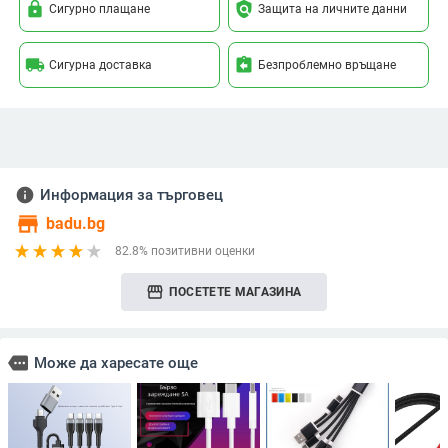
lock
policy
Сигурно плащане
Защита на личните данни
local_shipping
assignment_return
Сигурна доставка
Безпроблемно връщане
info
Информация за търговец
store
badu.bg
82.8% позитивни оценки
storefront
ПОСЕТЕТЕ МАГАЗИНА
more
Може да харесате още