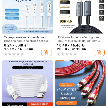
Универсален магнитен 4-пинов
USB4 към Type-C кабел с двоен
кабел за данни за смарт детска
край, пълна функционалност, 40
гривна/часовник, 60 см,
Gbps пренос и 8K HD за голям
8.24 - 8.48
€
/
10.48 - 16.46
€
/
подходящ за устройства за
дисплей
16.12 - 16.59 лв
20.50 - 32.19 лв
add_shopping_cart
add_shopping_cart
красота