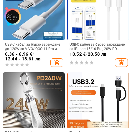
USB-C кабел за бързо зареждане
USB-C кабел за бързо зареждане
до 120W за VIVO/iQOO 11 Pro и
за iPhone 15/16 Pro, 20W PD,
11s, дължина 1–2 м, бял
дължина 0,5–1 м, TPE
6.36 - 6.96
€
/
10.52
€
/
20.58 лв
12.44 - 13.61 лв
add_shopping_cart
add_shopping_cart