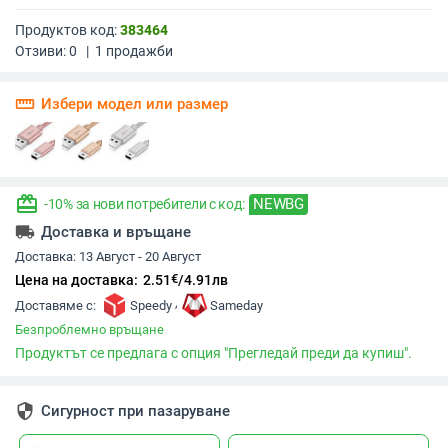
Продуктов код:
383464
Отзиви:
0
|
1
продажби
straighten
Избери модел или размер
redeem
NEWBG
-10% за нови потребители с код:
local_shipping
Доставка и връщане
Доставка:
13 Август - 20 Август
€
Цена на доставка:
2.51
/
4.91
лв
,
Доставяме с:
Speedy
Sameday
Безпроблемно връщане
Продуктът се предлага с опция "Прегледай преди да купиш".
security
Сигурност при пазаруване