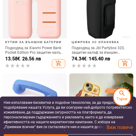
ESSAGER USB Type-C към Type-C
Type-C PD заряден кабел за
кабел за данни и PD бързо
Microsoft Surface Pro 1/2 RT - 1,5
зареждане, 100W, за телефон,
м, модел LX-DA108, Nolan Heart
16.32
€
/
31.92 лв
11.28
€
/
22.06 лв
таблет и лаптоп, дължина 1–2 м
add_shopping_cart
add_shopping_cart
Remax Dongfeng серия 1 м USB-
USB-C бързозареждащ кабел,
search
C/Lightning кабел за бързо
120W, дължина 1–2 м, TPE,
Търси
зареждане, бял
съвместим с Redmi K50 Extreme
10.55
€
/
20.63 лв
10.68 - 12.88
€
/
Ние използваме бисквитки и подобни технологии, за да предоставяме и
Edition, K60, K70 Pro и Xiaomi
20.89 - 25.19 лв
подобряваме нашата Услуга, да ви осигурим най-доброто потребителско
add_shopping_cart
add_shopping_cart
13/14
изживяване, да поддържаме сигурността на платформата, да
персонализираме съдържанието и рекламите, както и да измерваме
ефективността на нашите маркетингови кампании. С избора на
Виж повече
„Приемам всички“ вие се съгласявате ние и нашите доверени партньори
да съхраняваме бисквитки и подобни технологии на вашето устройство