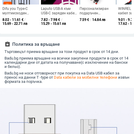
Difu you Type-C
Laputo USB-A към
Персонализиран
WINREL 4
мултиизходен
USB-C заряден кабел,
подаръчен
кабел за
заряден кабел,
40W бързо
ключодържател – 3-
двойни U
8.02 - 11.61
€
/
7.82 - 7.98
€
/
7.59
€
/
14.84 лв
9.01 - 9.7
найлонова обвивка,
зареждане, за
в-1 бързозаряден
конектор
15.69 - 22.71 лв
15.29 - 15.61 лв
17.62 - 19
1–4 изхода,
Huawei, Vivo и
плетен USB кабел с
USB, бър
интелигентно
Android телефони и
Type-C, Lightning и
зареждан
разпределение на
таблети, дължина 1-2
Micro-USB
1–2 m, а
тока
м
сплав, че
assignment_return
Политика за връщане
персона
лого
Търговецът приема връщане за този продукт в срок от 14 дни.
Badu.bg приема връщане на всички закупени продукти в срок от 14
календарни дни от датата на получаване(с изключение на бански
и бельо).
Badu.bg не носи отговорност при покупка на Data USB кабел за
пренос на данни T -type от
Data кабели за мобилни телефони
извън
формата за поръчка.