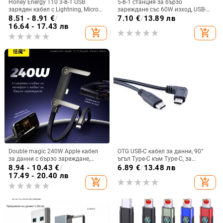
Honey Energy T10 3-в-1 USB
5-в-1 станция за бързо
заряден кабел с Lightning, Micro
зареждане със 60W изход, USB-
USB и Type-C – бързо зареждане
C/Lightning/Micro USB
8.51 - 8.91
€
/
7.10
€
/
13.89 лв
до 65W, PVC
интерфейси, PVC корпус
16.64 - 17.43 лв
add_shopping_cart
add_shopping_cart
Double magic 240W Apple кабел
OTG USB-C кабел за данни, 90°
за данни с бързо зареждане,
ъгъл Type-C към Type-C, за
подходящ за iPhone 17 и таблети
Android телефони и таблети
8.94 - 10.43
€
/
6.89
€
/
13.48 лв
17.49 - 20.40 лв
add_shopping_cart
add_shopping_cart