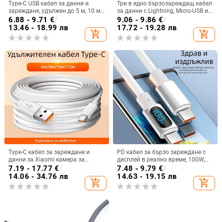
Type-C USB кабел за данни и
Три в едно бързозареждащ кабел
зареждане, удължен до 5 м, 10 м
за данни с Lightning, Micro-USB и
удължителен кабел за мобилни
Type-C – 240W макс, съвместим с
6.88 - 9.71
€
/
9.06 - 9.86
€
/
телефони и охранителни камери
Apple, Huawei, Oppo, Xiaomi и Vivo
13.46 - 18.99 лв
17.72 - 19.28 лв
add_shopping_cart
add_shopping_cart
Type-C кабел за зареждане и
PD кабел за бързо зареждане с
данни за Xiaomi камера за
дисплей в реално време, 100W,
видеонаблюдение, дължина 1–2
Lightning и USB-C, дължина 1-2 м
7.19 - 17.77
€
/
7.48 - 9.79
€
/
м, бял PVC
14.06 - 34.76 лв
14.63 - 19.15 лв
add_shopping_cart
add_shopping_cart