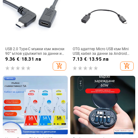
USB 2.0 Type-C мъжки към женски
OTG адаптер Micro USB към Mini
90° ъглов удължител за данни и
USB, кабел за данни за Android
зареждане – силикон, едно
телефони и таблети, силиконов,
9.36
€
/
18.31 лв
7.13
€
/
13.95 лв
гнездо, интерфейс 22041
гъвкав, единичен конектор,
add_shopping_cart
add_shopping_cart
връзка към клавиатура