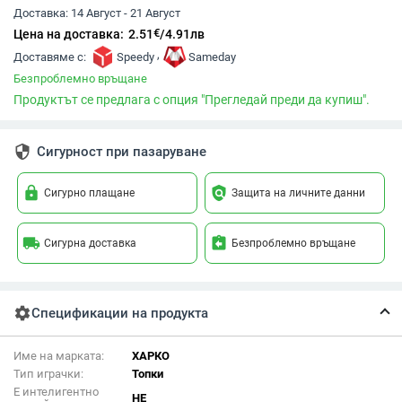
Доставка:
14 Август - 21 Август
€
Цена на доставка:
2.51
/
4.91
лв
,
Доставяме с:
Speedy
Sameday
Безпроблемно връщане
Продуктът се предлага с опция "Прегледай преди да купиш".
security
Сигурност при пазаруване
lock
policy
Сигурно плащане
Защита на личните данни
local_shipping
assignment_return
Сигурна доставка
Безпроблемно връщане
settings
Спецификации на продукта
Име на марката:
ХАРКО
Тип играчки:
Топки
Е интелигентно
НЕ