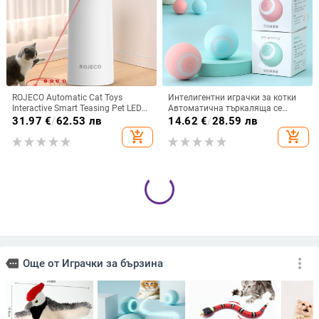
ROJECO Automatic Cat Toys
Интелигентни играчки за котки
Interactive Smart Teasing Pet LED
Автоматична търкаляща се
Laser Indoor Cat Toy Аксесоари
топка Електрически играчки за
31.97
€
/
62.53 лв
14.62
€
/
28.59 лв
Ръчна електронна котешка
котки Интерактивни за обучение
add_shopping_cart
add_shopping_cart
играчка за куче
на котки Самодвижещи се
играчки за котета Аксесоари за
домашни любимци
Pet Cat Toys Funny Stick Kitten Self
Котешка интерактивна играчка с
-hi Elastic Rope Dragonfly Shape
топка Автоматична търкаляща