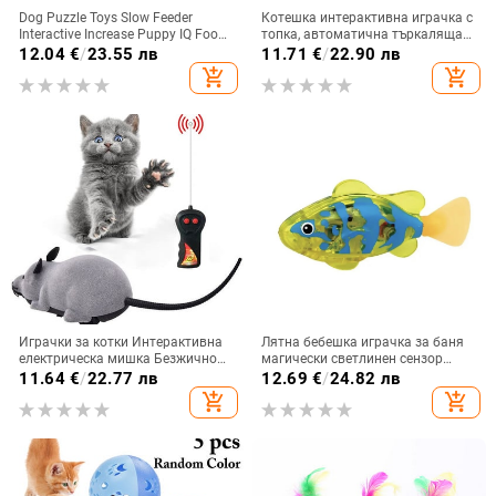
Dog Puzzle Toys Slow Feeder
Котешка интерактивна играчка с
Interactive Increase Puppy IQ Food
топка, автоматична търкаляща
Dispenser Slowly Eating NonSlip
се топка с опашка, акумулаторна
12.04
€
/
23.55 лв
11.71
€
/
22.90 лв
Bowl Pet Cat Dogs Game Training
интелигентна интерактивна
add_shopping_cart
add_shopping_cart
играчка за домашни любимци,
интелигентна мишка за котка
Играчки за котки Интерактивна
Лятна бебешка играчка за баня
електрическа мишка Безжично
магически светлинен сензор
дистанционно управление
плуваща риба може да плува
11.64
€
/
22.77 лв
12.69
€
/
24.82 лв
Симулация Играчки за животни
симулация електрическа
add_shopping_cart
add_shopping_cart
Забавно преследване на коте
електронна симулация риба
Играчка Аксесоари за котки
Домашни любимци