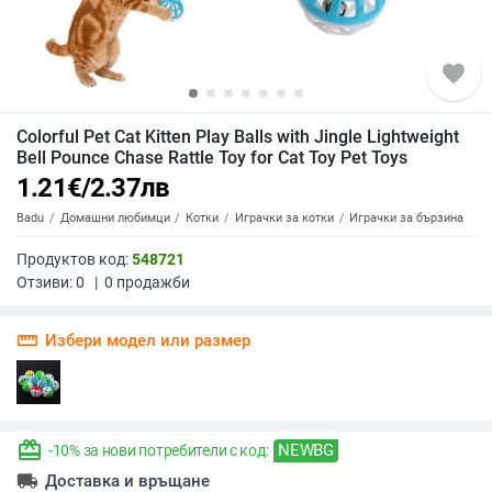
favorite
Colorful Pet Cat Kitten Play Balls with Jingle Lightweight
Bell Pounce Chase Rattle Toy for Cat Toy Pet Toys
1.21
€
/
2.37
лв
Badu
Домашни любимци
Котки
Играчки за котки
Играчки за бързина
Продуктов код:
548721
Отзиви:
0
|
0
продажби
straighten
Избери модел или размер
redeem
NEWBG
-10% за нови потребители с код:
local_shipping
Доставка и връщане