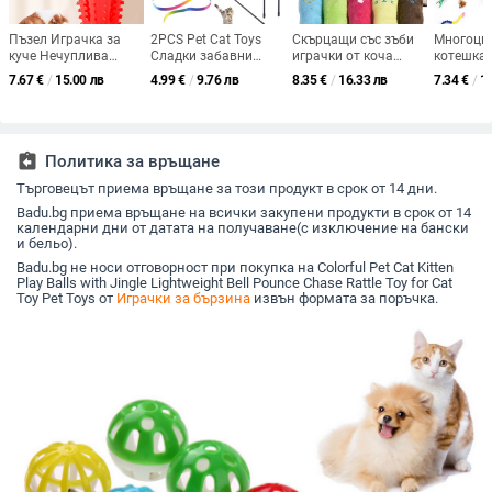
Пъзел Играчка за
2PCS Pet Cat Toys
Скърцащи със зъби
Многоцв
куче Нечуплива
Сладки забавни
играчки от коча
котешка 
Чихуахуа Продукт за
Rainbow Strips Stick
билка Сладки,
Wand Toy 
7.67
€
/
15.00 лв
4.99
€
/
9.76 лв
8.35
€
/
16.33 лв
7.34
€
/
1
дъвчене
Cat Teaser Wand Pet
забавни
Pet Retra
Интерактивна
Toys for Cats
интерактивни
Feather Be
гризалка за
Interactive Toys
плюшени скърцащи
Replaceme
домашни любимци
Котешки
със зъби котка,
Catcher P
за обучение на
консумативи
дъвчеща гласова
Kitten
assignment_return
Политика за връщане
кученца и помощни
Продукти за
играчка, устойчиви
средства за
Търговецът приема връщане за този продукт в срок от 14 дни.
домашни любимци
на ухапване играчки
поведение Аксесоари
за домашни
Badu.bg приема връщане на всички закупени продукти в срок от 14
за кучета
любимци
календарни дни от датата на получаване(с изключение на бански
и бельо).
Badu.bg не носи отговорност при покупка на Colorful Pet Cat Kitten
Play Balls with Jingle Lightweight Bell Pounce Chase Rattle Toy for Cat
Toy Pet Toys от
Играчки за бързина
извън формата за поръчка.