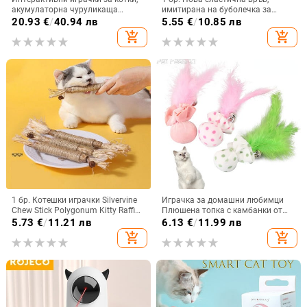
акумулаторна чуруликаща
имитирана на буболечка за
пляскаща птица с котешка билка
котки, забавна котешка пръчка,
20.93
€
/
40.94 лв
5.55
€
/
10.85 лв
за домашни котки, активирани с
подходяща за котки
add_shopping_cart
add_shopping_cart
докосване плюшени играчки за
котки
1 бр. Котешки играчки Silvervine
Играчка за домашни любимци
Chew Stick Polygonum Kitty Raffia
Плюшена топка с камбанки от
Grass Pet Supplies Cleaning Teeth
пера Cat Toy Creative Cute Cartoon
5.73
€
/
11.21 лв
6.13
€
/
11.99 лв
Stick Pet Bite Cat Toy Hemp Rope
Feather Bell Cat Teaser Toy Cat
add_shopping_cart
add_shopping_cart
Chew Toy Pet Supplies