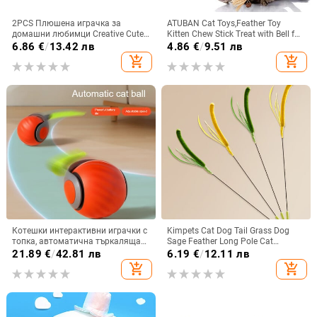
2PCS Плюшена играчка за
ATUBAN Cat Toys,Feather Toy
домашни любимци Creative Cute
Kitten Chew Stick Treat with Bell for
Dog Toy Dog Squeaky Toy Cat
Cleaning Teeth Indoor Kitty Teaser
6.86
€
/
13.42 лв
4.86
€
/
9.51 лв
Chew Toys For Dogs Различни
Wand Bunny Molar Snack
add_shopping_cart
add_shopping_cart
играчки Продукти за домашни
любимци Legendog
Котешки интерактивни играчки с
Kimpets Cat Dog Tail Grass Dog
топка, автоматична търкаляща
Sage Feather Long Pole Cat
се топка с изкуствена опашка,
Teasing Stick Устойчив на
21.89
€
/
42.81 лв
6.19
€
/
12.11 лв
USB акумулаторна SmartElectric
ухапване Самоуспокояващ
add_shopping_cart
add_shopping_cart
играчка за домашни любимци за
инструмент Cat Toy Pet Supplies
закачка и обучение