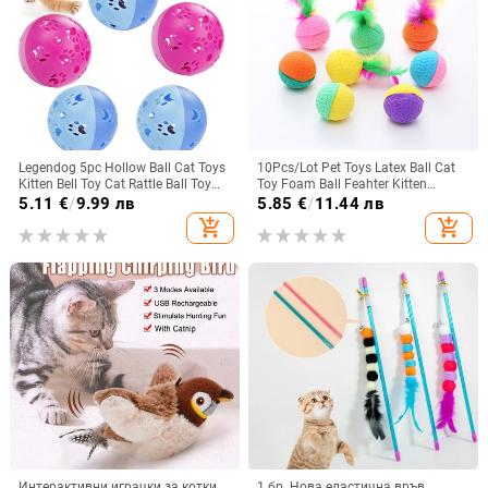
Legendog 5pc Hollow Ball Cat Toys
10Pcs/Lot Pet Toys Latex Ball Cat
Kitten Bell Toy Cat Rattle Ball Toy
Toy Foam Ball Feahter Kitten
Kitten Cat Toys Пластмасови
Playing Cats Ball Toy Забавни
5.11
€
/
9.99 лв
5.85
€
/
11.44 лв
топки за игра за улов на котки
интерактивни играчки за
add_shopping_cart
add_shopping_cart
Консумативи
домашни любимци Аксесоари за
домашни любимци
Интерактивни играчки за котки,
1 бр. Нова еластична връв,