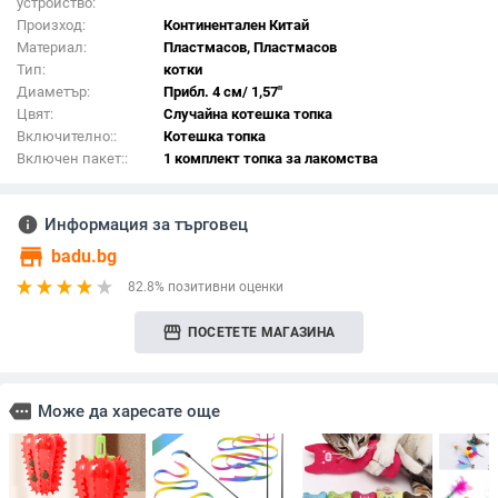
устройство:
Произход:
Континентален Китай
Материал:
Пластмасов, Пластмасов
Тип:
котки
Диаметър:
Прибл. 4 см/ 1,57"
Цвят:
Случайна котешка топка
Включително::
Котешка топка
Включен пакет::
1 комплект топка за лакомства
info
Информация за търговец
store
badu.bg
82.8% позитивни оценки
storefront
ПОСЕТЕТЕ МАГАЗИНА
more
Може да харесате още