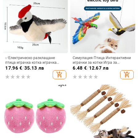
✅Електрическо разклащане
Симулация Птица Интерактивни
птица играчка котка играчка
играчки за котки Игра за
котка викаща птица играчка
дразнене на котки Електрически
17.96
€
/
35.13 лв
6.48
€
/
12.67 лв
котка игра самостоятелно
висящ орел Летяща птица Котка
add_shopping_cart
add_shopping_cart
забавление котешка пръчка
Пръчка Въже за надраскване
трансгранична партида
Коте Играчка за кучета