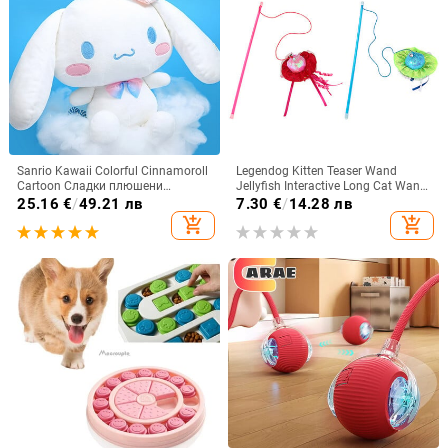
Sanrio Kawaii Colorful Cinnamoroll
Legendog Kitten Teaser Wand
Cartoon Сладки плюшени
Jellyfish Interactive Long Cat Wand
играчки По-плюшена мека
Toy Kitten Play Wand For Kitten
25.16
€
/
49.21 лв
7.30
€
/
14.28 лв
възглавница Подарък за рожден
Playing Teaser Wand Toy
add_shopping_cart
add_shopping_cart
ден Плюшени кукли Подарък за
приятелка