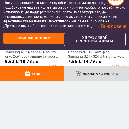
Ние използваме бисквитки и подобни технологии, за да предоставяме и
подобряваме нашата Услуга, да ви осигурим най-доброто потребителско
изживяване, да поддържаме сигурността на платформата, да
персонализираме съдържанието и рекламите, както и да измерваме
ефективността на нашите маркетингови кампании. С избора на
Виж повече
„Приемам всички“ вие се съгласявате ние и нашите доверени партньори
да съхраняваме бисквитки и подобни технологии на вашето устройство
за рекламни и аналитични цели. Можете по всяко време да управлявате
УПРАВЛЯВАЙ
ПРИЕМИ ВСИЧКИ
своите предпочитания, като натиснете „Управлявай предпочитанията“.
ПРЕДПОЧИТАНИЯТА
За повече информация, моля, вижте нашата
Политика за защита на
данните
.
Samsung A17 матиран магнитен
Прозрачен TPU калъф за
кейс 2-в-1 със усещане за кожа,
Samsung S24 / S24 Ultra, с пълно
удароустойчива обвивка от
покритие и защита на камерата
9.60
€
/
18.78 лв
7.56
€
/
14.79 лв
PC+TPU, цветове: розово,
add_shopping_cart
add_shopping_cart
червено, лилаво, синьо, черно
local_mall
add_shopping_cart
КУПИ
ДОБАВИ В КОШНИЦАТА