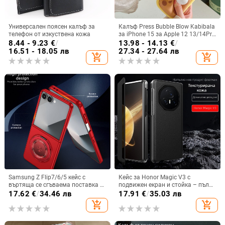
Универсален поясен калъф за
Калъф Press Bubble Blow Kabibala
телефон от изкуствена кожа
за iPhone 15 за Apple 12 13/14Pro
Max, устойчив на изпускане 11
8.44 - 9.23
€
/
13.98 - 14.13
€
/
16.51 - 18.05 лв
27.34 - 27.64 лв
add_shopping_cart
add_shopping_cart
Samsung Z Flip7/6/5 кейс с
Кейс за Honor Magic V3 с
въртяща се сгъваема поставка и
подвижен екран и стойка – пълна
магнитна скоба, 360° въртене,
защита, удароустойчив, против
17.62
€
/
34.46 лв
17.91
€
/
35.03 лв
защита при изпускане,
износване, материал PC +
add_shopping_cart
add_shopping_cart
поликарбонатен корпус
имитационна кожа, прецизна
обработка