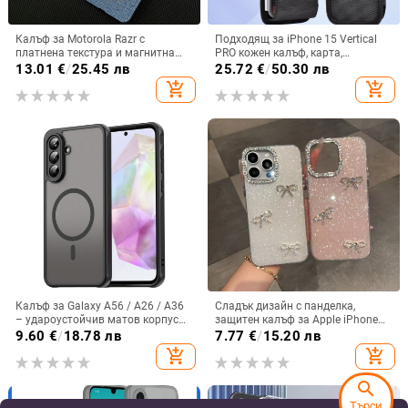
Калъф за Motorola Razr с
Подходящ за iPhone 15 Vertical
платнена текстура и магнитна
PRO кожен калъф, карта,
панта, флип
оксфордски плат, найлонов плат,
13.01
€
/
25.45 лв
25.72
€
/
50.30 лв
колан, чанта за кръста на
add_shopping_cart
add_shopping_cart
мобилен телефон
Калъф за Galaxy A56 / A26 / A36
Сладък дизайн с панделка,
– удароустойчив матов корпус
защитен калъф за Apple iPhone
от PC+TPU с текстура на кожа
11–15 Pro Max, пълен обхват
9.60
€
/
18.78 лв
7.77
€
/
15.20 лв
add_shopping_cart
add_shopping_cart
search
Търси