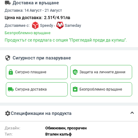
local_shipping
Доставка и връщане
Доставка:
14 Август - 21 Август
€
Цена на доставка:
2.51
/
4.91
лв
,
Доставяме с:
Speedy
Sameday
Безпроблемно връщане
Продуктът се предлага с опция "Прегледай преди да купиш".
security
Сигурност при пазаруване
lock
policy
Сигурно плащане
Защита на личните данни
local_shipping
assignment_return
Сигурна доставка
Безпроблемно връщане
settings
Спецификации на продукта
Дизайн:
Обикновен, прозрачен
Тип:
Втален калъф