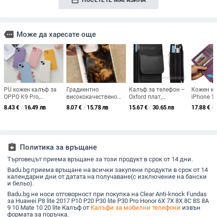
storefront
ПОСЕТЕТЕ МАГАЗИНА
more
Може да харесате още
PU кожен калъф за
Градиентно
Калъф за телефон –
Кожен ка
OPPO K9 Pro,
висококачествено
Oxford плат,
iPhone 1
съвместим с Reno11
златисто и черно
ембосирана
магнитно
8.43
€
/
16.49 лв
8.07
€
/
15.78 лв
15.67
€
/
30.65 лв
17.88
€
/
Pro/9/8 Pro, лъскав
цъфтящо покритие,
текстура; устойчив
свалящ с
минималистичен
подходящо за Iphone
на износ и изпадане,
PU+TPU,
дизайн за Reno4/5
16 Pro max Apple 15
против отпечатъци;
изработк
Pro – мъжки стил
Pro калъф за
съвместим с iPhone
мобилен телефон 14
12, iPhone 13, iPhone
assignment_return
Политика за връщане
нов стил 13/12
14 и други
Търговецът приема връщане за този продукт в срок от 14 дни.
Badu.bg приема връщане на всички закупени продукти в срок от 14
календарни дни от датата на получаване(с изключение на бански
и бельо).
Badu.bg не носи отговорност при покупка на Clear Anti-knock Fundas
за Huawei P8 lite 2017 P10 P20 P30 lite P30 Pro Honor 6X 7X 8X 8C 8S 8A
9 10 Mate 10 20 lite Калъф от
Калъфи за мобилни телефони
извън
формата за поръчка.