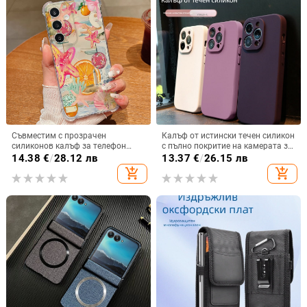
Съвместим с прозрачен
Калъф от истински течен силикон
силиконов калъф за телефон
с пълно покритие на камерата за
Samsung S25 Ultra,
iPhone 14 Pro Max, iPhone 13 Pro
14.38
€
/
28.12 лв
13.37
€
/
26.15 лв
персонализиран рисуван дизайн
и iPhone 12 — удароустойчив
add_shopping_cart
add_shopping_cart
за S24 FE и защитен калъф A55
5G.