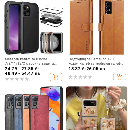
Метален калъф за iPhone
Подходящ за Samsung A73,
7/8/11/12/X с тройна защита:
кожен калъф за мобилен телефон
удароустойчив, прахоустойчив и
A36/A16, калъф за мобилен
24.79 - 27.85
€
/
13.32
€
/
26.05 лв
запечатан
телефон A26/A56, флип калъф,
48.49 - 54.47 лв
add_shopping_cart
add_shopping_cart
защитен калъф, невидима скоба.