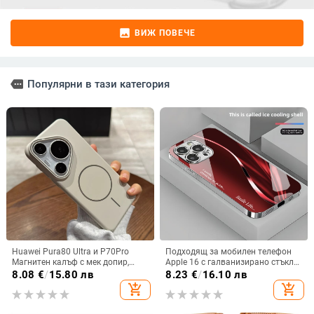
image
ВИЖ ПОВЕЧЕ
more
Популярни в тази категория
Huawei Pura80 Ultra и P70Pro
Подходящ за мобилен телефон
Магнитен калъф с мек допир,
Apple 16 с галванизирано стъкло
ултра тънък PC корпус,
и ослепителна течаща светлина,
8.08
€
/
15.80 лв
8.23
€
/
16.10 лв
противоударна защита
семпъл iPhone 17 Pro, модерен и
add_shopping_cart
add_shopping_cart
лек луксозен 14 Plus.