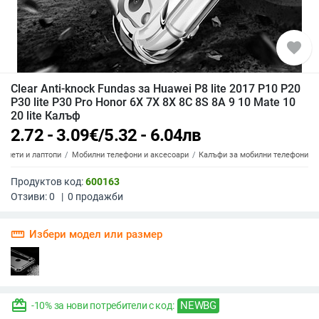
favorite
Clear Anti-knock Fundas за Huawei P8 lite 2017 P10 P20
P30 lite P30 Pro Honor 6X 7X 8X 8C 8S 8A 9 10 Mate 10
20 lite Калъф
2.72 - 3.09
€
/
5.32 - 6.04
лв
аблети и лаптопи
Мобилни телефони и аксесоари
Калъфи за мобилни телефони
Продуктов код:
600163
Отзиви:
0
|
0
продажби
straighten
Избери модел или размер
redeem
NEWBG
-10% за нови потребители с код: