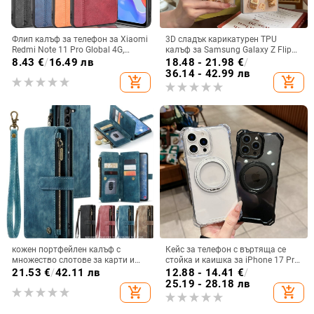
Флип калъф за телефон за Xiaomi
3D сладък карикатурен TPU
Redmi Note 11 Pro Global 4G,
калъф за Samsung Galaxy Z Flip
имитационна кожа, бизнес стил
6/3/4, защита срещу изпускане,
8.43
€
/
16.49 лв
18.48 - 21.98
€
/
корейски стил
36.14 - 42.99 лв
add_shopping_cart
add_shopping_cart
кожен портфейлен калъф с
Кейс за телефон с въртяща се
множество слотове за карти и
стойка и каишка за iPhone 17 Pro
цип за iPhone 11–17 Pro Max, XR,
Max, 16, 15 и iPhone 11
21.53
€
/
42.11 лв
12.88 - 14.41
€
/
S24, S25
25.19 - 28.18 лв
add_shopping_cart
add_shopping_cart