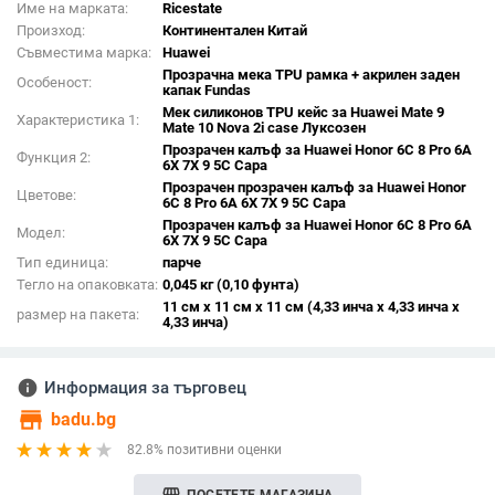
Име на марката:
Ricestate
Произход:
Континентален Китай
Съвместима марка:
Huawei
Прозрачна мека TPU рамка + акрилен заден
Особеност:
капак Fundas
Мек силиконов TPU кейс за Huawei Mate 9
Характеристика 1:
Mate 10 Nova 2i case Луксозен
Прозрачен калъф за Huawei Honor 6C 8 Pro 6A
Функция 2:
6X 7X 9 5C Capa
Прозрачен прозрачен калъф за Huawei Honor
Цветове:
6C 8 Pro 6A 6X 7X 9 5C Capa
Прозрачен калъф за Huawei Honor 6C 8 Pro 6A
Модел:
6X 7X 9 5C Capa
Тип единица:
парче
Тегло на опаковката:
0,045 кг (0,10 фунта)
11 см x 11 см x 11 см (4,33 инча x 4,33 инча x
размер на пакета:
4,33 инча)
info
Информация за търговец
store
badu.bg
82.8% позитивни оценки