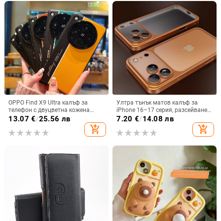
OPPO Find X9 Ultra калъф за
Ултра тънък матов калъф за
телефон с двуцветна кожена
iPhone 16–17 серия, разсейване
текстура и флуоресцентни линии,
на топлината, пълно покритие,
13.07
€
/
25.56 лв
7.20
€
/
14.08 лв
GT8Pro защитен калъф
удароустойчив и устойчив на
add_shopping_cart
add_shopping_cart
отпечатъци