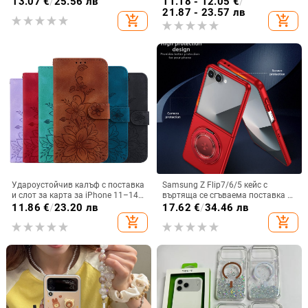
13.07
€
/
25.56 лв
11.18 - 12.05
€
/
GT8Pro защитен калъф
21.87 - 23.57 лв
add_shopping_cart
add_shopping_cart
Удароустойчив калъф с поставка
Samsung Z Flip7/6/5 кейс с
и слот за карта за iPhone 11–14
въртяща се сгъваема поставка и
Pro Max, изкуствена кожа,
магнитна скоба, 360° въртене,
11.86
€
/
23.20 лв
17.62
€
/
34.46 лв
релефна украса
защита при изпускане,
add_shopping_cart
add_shopping_cart
поликарбонатен корпус