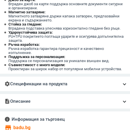
Вграден джоб за карти поддържа основните документи сигурни
и организирани.
Магнитно затваряне:
Магнитното затваряне държи капака затворен, предпазвайки
екрана и съдържанието.
Стойка за гледане:
Вградена подставка улеснява хоризонтално гледане без ръце.
Удароустойчива защита:
PU+TPU покритието поглъща ударите и осигурява допълнителна
защита.
Ръчна изработка:
Ръчна изработка гарантира прецизност и качествено
изпълнение.
Поддръжка за персонализация:
Поддържа се персонализация за уникален външен вид.
Съвместимост с много модели:
Проектиран за широк набор от популярни мобилни устройства.
settings
Спецификации на продукта
description
Описание
info
Информация за търговец
store
badu.bg