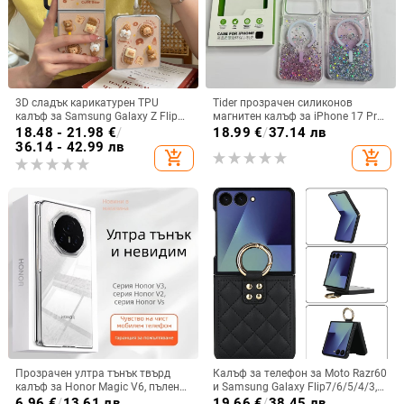
3D сладък карикатурен TPU
Tider прозрачен силиконов
калъф за Samsung Galaxy Z Flip
магнитен калъф за iPhone 17 Pro
6/3/4, защита срещу изпускане,
Max, защита срещу падане,
18.48 - 21.98
€
/
18.99
€
/
37.14 лв
корейски стил
стилен дизайн
36.14 - 42.99 лв
add_shopping_cart
add_shopping_cart
Прозрачен ултра тънък твърд
Калъф за телефон за Moto Razr60
калъф за Honor Magic V6, пълен
и Samsung Galaxy Flip7/6/5/4/3,
обхват, защита от падане, за
сгъваем с пръстен, защита от
6.96
€
/
13.61 лв
19.66
€
/
38.45 лв