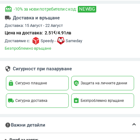
redeem
NEWBG
-10% за нови потребители с код:
local_shipping
Доставка и връщане
Доставка:
15 Август - 22 Август
€
Цена на доставка:
2.51
/
4.91
лв
,
Доставяме с:
Speedy
Sameday
Безпроблемно връщане
security
Сигурност при пазаруване
lock
policy
Сигурно плащане
Защита на личните данни
local_shipping
assignment_return
Сигурна доставка
Безпроблемно връщане
report
Важни детайли
Джоб за карти: