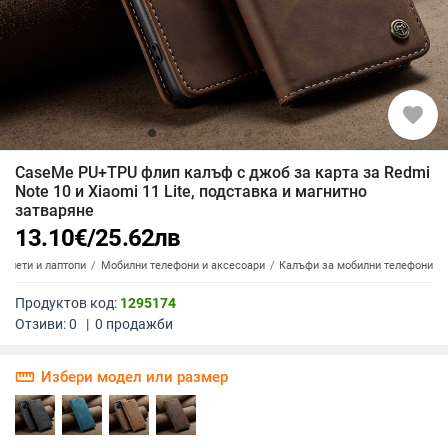
favorite
CaseMe PU+TPU флип калъф с джоб за карта за Redmi
Note 10 и Xiaomi 11 Lite, подставка и магнитно
затваряне
13.10
€
/
25.62
лв
аблети и лаптопи
Мобилни телефони и аксесоари
Калъфи за мобилни телефони
Продуктов код:
1295174
Отзиви:
0
|
0
продажби
straighten
Избери модел или размер