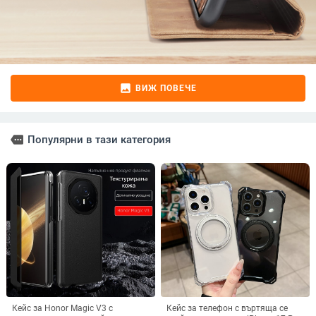
image
ВИЖ ПОВЕЧЕ
more
Популярни в тази категория
Кейс за Honor Magic V3 с
Кейс за телефон с въртяща се