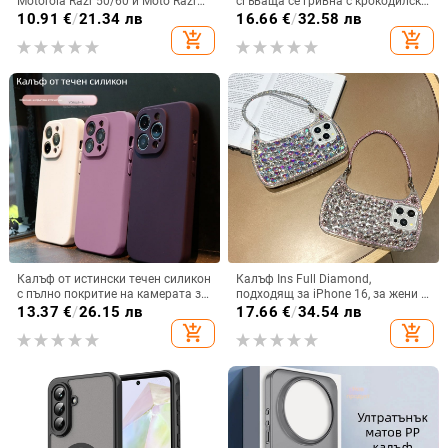
Motorola Razr 50/60 и Moto Razr
сгъваща се гривна с крокодилски
2024 с сгъваем дисплей
релеф
10.91
€
/
21.34 лв
16.66
€
/
32.58 лв
add_shopping_cart
add_shopping_cart
Калъф от истински течен силикон
Калъф Ins Full Diamond,
с пълно покритие на камерата за
подходящ за iPhone 16, за жени с
iPhone 14 Pro Max, iPhone 13 Pro
14-инчова личност, огледална
13.37
€
/
26.15 лв
17.66
€
/
34.54 лв
и iPhone 12 — удароустойчив
рамка с 13 големи отвора и
add_shopping_cart
add_shopping_cart
електролитно покритие, с
диаманти Ins Full Diamond.