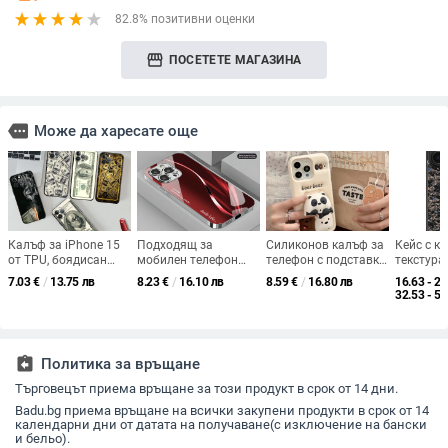
82.8% позитивни оценки
storefront
ПОСЕТЕТЕ МАГАЗИНА
more
Може да харесате още
Калъф за iPhone 15
Подходящ за
Силиконов калъф за
Кейс с к
от TPU, боядисан
мобилен телефон
телефон с подставка,
текстура
заден капак с дизайн
Apple 16 с
в стил мечка, за
16, 16 Pr
7.03
€
/
13.75 лв
8.23
€
/
16.10 лв
8.59
€
/
16.80 лв
16.63 - 27
на монети, огън и
галванизирано
iPhone 11–15, 3D
Max, 15 P
32.53 - 53
дим
стъкло и
карикатурен дизайн
магнитн
ослепителна течаща
прикреп
светлина, семпъл
iPhone 17 Pro,
assignment_return
Политика за връщане
модерен и лек
луксозен 14 Plus.
Търговецът приема връщане за този продукт в срок от 14 дни.
Badu.bg приема връщане на всички закупени продукти в срок от 14
календарни дни от датата на получаване(с изключение на бански
и бельо).