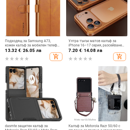
Подходящ за Samsung A73,
Ултра тънък матов калъф за
кожен калъф за мобилен телефон
iPhone 16–17 серия, разсейване
A36/A16, калъф за мобилен
на топлината, пълно покритие,
13.32
€
/
26.05 лв
7.20
€
/
14.08 лв
телефон A26/A56, флип калъф,
удароустойчив и устойчив на
add_shopping_cart
add_shopping_cart
защитен калъф, невидима скоба.
отпечатъци
dasmte защитен калъф за
Калъф за Motorola Razr 50/60 с