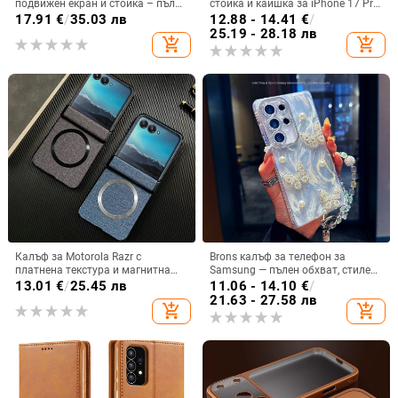
подвижен екран и стойка – пълна
стойка и каишка за iPhone 17 Pro
защита, удароустойчив, против
Max, 16, 15 и iPhone 11
17.91
€
/
35.03 лв
12.88 - 14.41
€
/
износване, материал PC +
25.19 - 28.18 лв
add_shopping_cart
add_shopping_cart
имитационна кожа, прецизна
обработка
Калъф за Motorola Razr с
Brons калъф за телефон за
платнена текстура и магнитна
Samsung — пълен обхват, стилен
панта, флип
и креативен дизайн, TPU
13.01
€
/
25.45 лв
11.06 - 14.10
€
/
материал, удароустойчив
21.63 - 27.58 лв
add_shopping_cart
add_shopping_cart