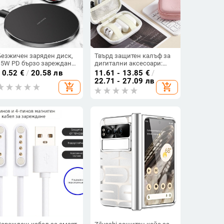
Безжичен заряден диск,
Твърд защитен калъф за
15W PD бързо зареждане,
дигитални аксесоари:
съвместим с Apple, ултра
организатор за кабели и
10.52
€
/
20.58 лв
11.61 - 13.85
€
/
тънък настолен кръгъл
зарядни, USB флаш памет
22.71 - 27.09 лв
add_shopping_cart
add_shopping_cart
панел
и слушалки.