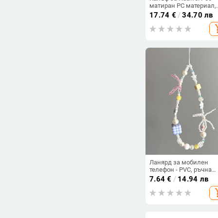
матиран PC материал,
MagSafe магнит,
17.74
€
/
34.70 лв
противоударен
add_s
Ланярд за мобилен
телефон - PVC, ръчна
изработка, найлонов
7.64
€
/
14.94 лв
шнур, персонализира
add_s