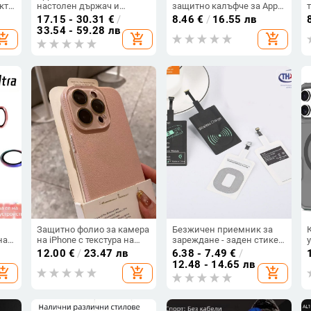
кт
настолен държач и
защитно калъфче за Apple
зарядно от Red Electric
iPhone XR, защита срещу
17.15 - 30.31
€
/
8.46
€
/
16.55 лв
Technology — 41 g,
изпускане, цветове: бял,
33.54 - 59.28 лв
hopping_cart
add_shopping_cart
add_shopping_cart
хартиена кутия,
розов, жълт, лилав, син,
съвместим с Apple Watch
черен
и други модели Apple
Защитно фолио за камера
Безжичен приемник за
на
на iPhone с текстура на
зареждане - заден стикер
 40
личи, силикон, матово
за мобилни телефони,
12.00
€
/
23.47 лв
6.38 - 7.49
€
/
,
покритие, против
10W макс, QC3.0, Type-
12.48 - 14.65 лв
hopping_cart
add_shopping_cart
add_shopping_cart
изпускане, съвместимо с
C/Android/iPhone
iPhone
съвместимост, магнитно
зареждане, цифров
дисплей, FCC