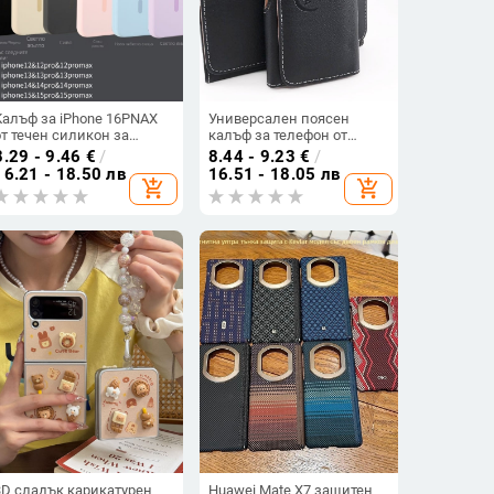
Калъф за iPhone 16PNAX
Универсален поясен
от течен силикон за
калъф за телефон от
камера, пълен обхват и
изкуствена кожа
8.29 - 9.46
€
/
8.44 - 9.23
€
/
магнитно закрепване
16.21 - 18.50 лв
16.51 - 18.05 лв
add_shopping_cart
add_shopping_cart
3D сладък карикатурен
Huawei Mate X7 защитен