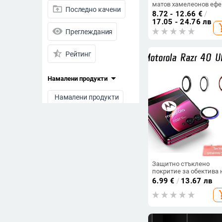
матов хамелеонов ефе
drive_folder_upload
Последно качени
и променящ се цвят,
8.72 - 12.66
€
/
MagSafe магнитен
17.05 - 24.76 лв
add_s
visibility
Преглеждания
star_half
Рейтинг
arrow_drop_down
Намалени продукти
Намалени продукти
Всички продукти
Цена
-
Защитно стъклено
покритие за обектива 
задна камера Motorola
Изчисти филтрите
6.99
€
/
13.67 лв
Ultra – пълно покритие
add_s
HD яснота, анти
отпечатъци,
удароустойчиво