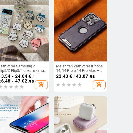
Калъф за Samsung Z
Meishitan калъф за iPhone
Flip5/Z Flip3/4 с магнитна
14, 14 Pro и 14 Pro Max —
подставка и карикатурен
магнитно прикрепване,
13.54 - 24.04
€
/
22.43
€
/
43.87 лв
дизайн
пълен обхват, щампована
26.48 - 47.02 лв
add_shopping_cart
add_shopping_cart
повърхност, черен