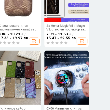
Класически стилен
За Honor Magic V5 и Magic
марков кожен калъф за
V3: стъклен протектор за
AirPods Pro 2, защита
дисплей с пълно
8.86 - 10.21
€
/
7.91 - 11.53
€
/
срещу падане и
залепване, UV защита, HD,
17.33 - 19.97 лв
15.47 - 22.55 лв
add_shopping_cart
add_shopping_cart
закачалка
anti-peep
Силиконов кейс с
CX06 Магнитен клип за