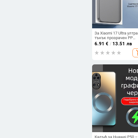
За Xiaomi 17 Ultra ултра
тънък прозрачен PP
калъф, не пожълтява,
6.91
€
/
13.51 лв
матиран финиш и
add_s
гофриран модел
Калъф за Huawei P50 –