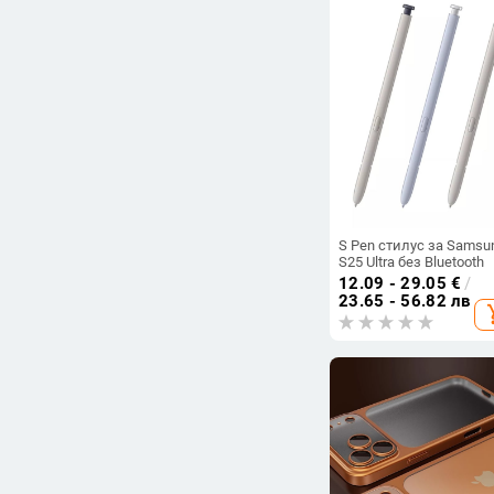
S Pen стилус за Samsu
S25 Ultra без Bluetooth
12.09 - 29.05
€
/
23.65 - 56.82 лв
add_s