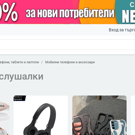
Вход за търг
ефони, таблети и лаптопи
Мобилни телефони и аксесоари
 слушалки