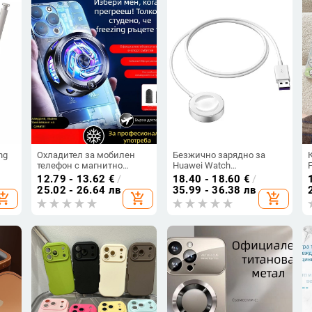
ng
Охладител за мобилен
Безжично зарядно за
телефон с магнитно
Huawei Watch
задържане и
GT6/GT5/Watch5/Watch4/GT4
12.79 - 13.62
€
/
18.40 - 18.60
€
/
полупроводниково
– метален корпус,
25.02 - 26.64 лв
35.99 - 36.38 лв
hopping_cart
add_shopping_cart
add_shopping_cart
охлаждане — SR17, 10W
магнитно зареждане, QC
USB-C, ABS корпус, 65 g
3.0 бързо зареждане, 5W
изход