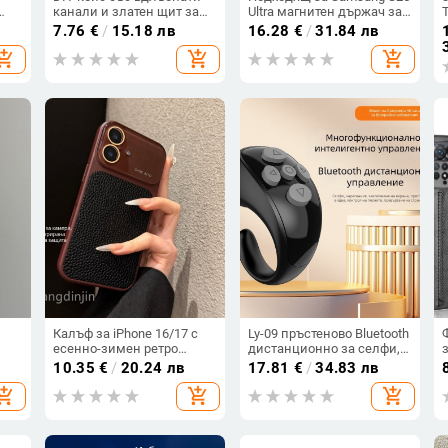
канали и златен щит за
Ultra магнитен държач за
iPhone 17 Pro Max с
карти, кожен калъф
7.76
€
/
15.18 лв
16.28
€
/
31.84 лв
градиентна червена
S24Plus, защитен калъф,
hopping_cart
add_shopping_cart
add_shopping_cart
метална рамка
разделен на части, калъф
за мобилен телефон
Samsung
Калъф за iPhone 16/17 с
Ly-09 пръстеново Bluetooth
есенно-зимен ретро
дистанционно за селфи,
модел на личи,
Bluetooth 5.3, ABS
P
10.35
€
/
20.24 лв
17.81
€
/
34.83 лв
не
изкуствена кожа, релефно
материал, тегло 10
hopping_cart
add_shopping_cart
add_shopping_cart
гравиране, удароустойчив