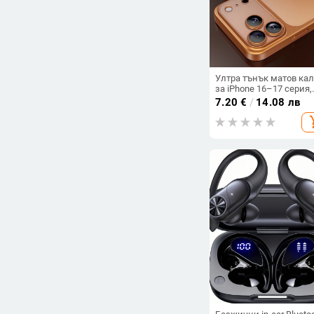
Ултра тънък матов ка
за iPhone 16–17 серия,
разсейване на топлина
7.20
€
/
14.08 лв
пълно покритие,
add_s
удароустойчив и устой
на отпечатъци