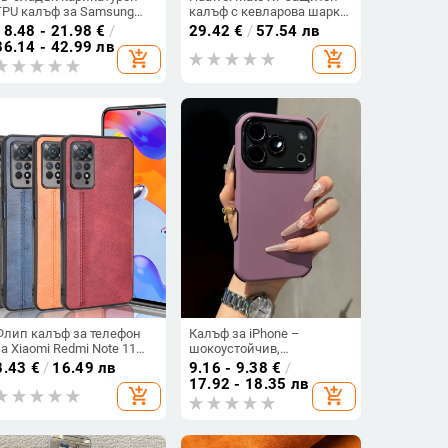
TPU калъф за Samsung
калъф с кевларова шарка,
Galaxy Z Flip 6/3/4, защита
ултра тънък магнитен
18.48 - 21.98
€
/
29.42
€
/
57.54 лв
срещу изпускане,
дизайн, двуосна
36.14 - 42.99 лв
add_shopping_cart
add_shopping_cart
корейски стил
противодроп защита,
печат чрез воден
трансфер
Флип калъф за телефон
Калъф за iPhone –
за Xiaomi Redmi Note 11
шокоустойчив,
ro Global 4G,
антиизплъзване,
8.43
€
/
16.49 лв
9.16 - 9.38
€
/
имитационна кожа,
антиотпечатъци,
17.92 - 18.35 лв
add_shopping_cart
add_shopping_cart
бизнес стил
силиконов материал,
матирана повърхност