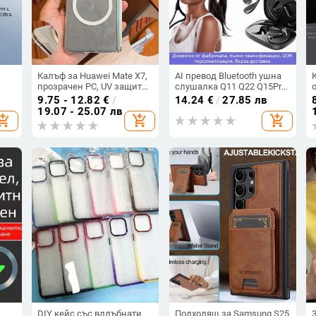
Калъф за Huawei Mate X7,
AI превод Bluetooth ушна
прозрачен PC, UV защита,
слушалка Q11 Q22 Q15Pro,
устойчив на надраскване,
Bluetooth 5.3, обхват 10 м,
9.75 - 12.82
€
/
14.24
€
/
27.85 лв
магнитно задържане,
време на работа 4–8 ч,
19.07 - 25.07 лв
hopping_cart
add_shopping_cart
add_shopping_cart
двойно обграждане на
цифров дисплей
ръбовете
DIY кейс със вдлъбнати
Подходящ за Samsung S25