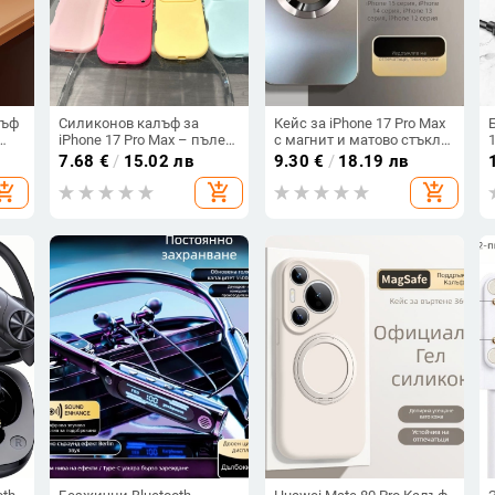
лъф
Силиконов калъф за
Кейс за iPhone 17 Pro Max
iPhone 17 Pro Max – пълен
с магнит и матово стъкло
та,
обхват, дизайн с кръгли
— удароустойчив,
7.68
€
/
15.02 лв
9.30
€
/
18.19 лв
бутони, прецизни отвори,
антинадраскващ, анти
hopping_cart
add_shopping_cart
add_shopping_cart
чив
едноцветен
отпечатъци, PC корпус