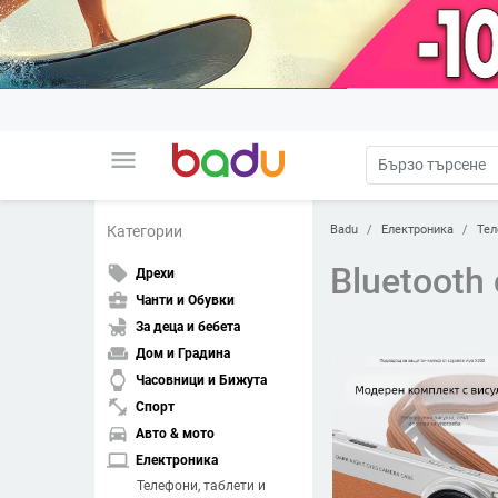
menu
Badu
Електроника
Тел
Категории
Bluetooth
local_offer
Дрехи
business_center
Чанти и Обувки
child_friendly
За деца и бебета
weekend
Дом и Градина
watch
Часовници и Бижута
fitness_center
Спорт
directions_car
Авто & мото
laptop
Електроника
Телефони, таблети и