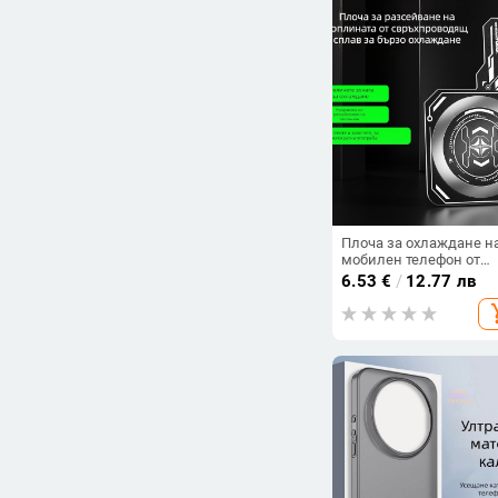
Плоча за охлаждане н
мобилен телефон от
алуминиева сплав,
6.53
€
/
12.77 лв
магнитно прикрепяща 
add_s
за многократно
използване