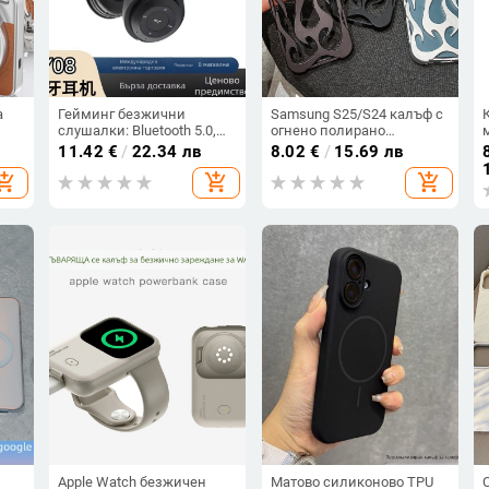
а
Гейминг безжични
Samsung S25/S24 калъф с
слушалки: Bluetooth 5.0,
огнено полирано
обхват 5 м, стерео звук с
покритие и прорезен
11.42
€
/
22.34 лв
8.02
€
/
15.69 лв
в
шумопотискане, мулти-
дизайн, съвместим с
hopping_cart
add_shopping_cart
add_shopping_cart
точкова връзка, живот на
A26/A36/A56 и A54/A55
батерията 0–4 ч
Apple Watch безжичен
Матово силиконово TPU