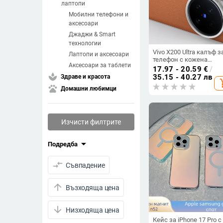
лаптопи
Мобилни телефони и
аксесоари
Джаджи & Smart
технологии
Vivo X200 Ultra калъф з
Лаптопи и аксесоари
телефон с кожена
Аксесоари за таблети
текстура и стил на
17.97 - 20.59
€
/
камера, удароустойчи
spa
35.15 - 40.27 лв
Здраве и красота
add_s
X200S/X200 Pro
pets
Домашни любимци
Изчисти филтрите
arrow_drop_down
Подредба
compare_arrows
Съвпадение
arrow_upward
Възходяща цена
arrow_downward
Низходяща цена
Кейс за iPhone 17 Pro с