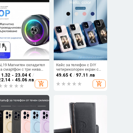
AL19 Магнитен охладител
Кейс за телефон с DIY
за смартфон с три нива
четириколорен екран с
регулиране, 15W, Type-C
мастило и AI проекция на
11.32 - 23.04
€
/
49.65
€
/
97.11 лв
интерфейс, цифров
екрана, TPU,
22.14 - 45.06 лв
add_shopping_cart
add_shopping_cart
дисплей, тих режим
персонализируем,
удароустойчив, анти
отпечатъци (iPhone 12–14
Pro/Max)