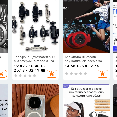
сертифициран
а
Телефонен държател с 17
Безжична Bluetooth
мм сферична глава и 1/4-
слушалка, сгъваема за
инчов монтаж за гимбал
глава, стерео, обхват 10 м,
12.87 - 16.46
€
/
14.58
€
/
28.52 лв
се,
— универсален адаптер за
Bluetooth 4.0, живот на
25.17 - 32.19 лв
hopping_cart
add_shopping_cart
add_shopping_cart
колела
батерията 0–4 ч