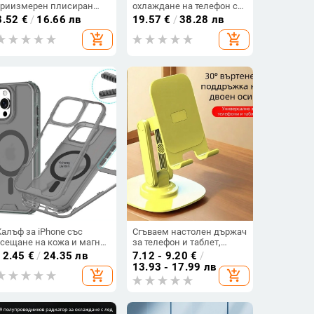
триизмерен плисиран
охлаждане на телефон с
модел за iPhone 16 Pro
цифров дисплей, 15W
8.52
€
/
16.66 лв
19.57
€
/
38.28 лв
Max и iPhone 15/14/13 –
полупроводниково
add_shopping_cart
add_shopping_cart
мек, висококачествен
охлаждане, USB-C, 146 g,
стил
охлаждаща плоча от ABS
и сплав
Калъф за iPhone със
Сгъваем настолен държач
усещане на кожа и магнит
за телефон и таблет,
— матово покритие,
пластмасова
12.45
€
/
24.35 лв
7.12 - 9.20
€
/
защита от изпускане
конструкция, сгъваем
13.93 - 17.99 лв
add_shopping_cart
add_shopping_cart
дизайн, държач за
мобилен телефон и
държач за таблет