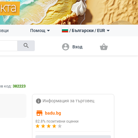
овци
Помощ
/
Български
/
EUR
search
account_circle
shopping_basket
Вход
в код:
382223
info
Информация за търговец
store
badu.bg
82.8% позитивни оценки