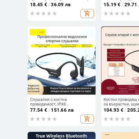
Bluetooth 5.2, обхват 5 м, батерия
безжични, с вися
18.45
€
/
36.09 лв
15.19
€
/
29.71
>8 ч, Qualcomm чип
add_shopping_cart
Слушалки с костна
Костно проводящ 
проводимост, IPX8
за възрастни, шу
водоустойчиви, Bluetooth 5.3,
зад ухото слушалк
77.54
€
/
151.66 лв
104.93
€
/
205.
обхват до 10 m, време за работа
тежка глухота, уд
add_shopping_cart
4-8 ч.