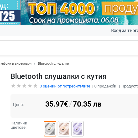
Вход за търг
лефони и аксесоари
Bluetooth слушалки
Bluetooth слушалки с кутия
0
оценки от потребителите
0
продажби
Продукто
35.97
€
/
70.35
лв
Цена:
Налични
цветове: