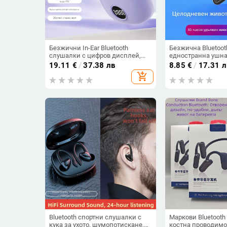
Безжични In-Ear Bluetooth
Безжична Bluetoot
слушалки с цифров дисплей,
едностранна ушна
ниска латентност за гейминг, 4–
на батерията, Bluet
19.11
€
/
37.38 лв
8.85
€
/
17.31 л
8 ч. работа, Bluetooth 5.3
водоустойчива, об
add_shopping_cart
спортен стил
Bluetooth спортни слушалки с
Маркови Bluetooth
кука за ухото, шумопотискане,
костна проводимос