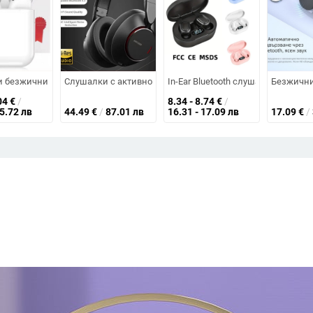
.4 BT, обхват 10 m, 4–8 h батерия, водоустойчиви, видео възпроизвеждане
ото, стерео звук (Bluetooth 5.3; обхват 10 m; клипса за ухото; 0–4 ч. бате
 безжични Bluetooth слушалки — IPX5 водоустойчивост, обхват на връзка
Слушалки с активно шумопотискане (ANC), безжични, Bluet
In-Ear Bluetooth слушалка с USB-C 
Безжични 
04
€
/
8.34 - 8.74
€
/
15.72 лв
44.49
€
/
87.01 лв
16.31 - 17.09 лв
17.09
€
/