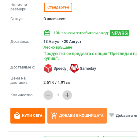
Налични
Стандартен
размери:
Статус:
В наличност
redeem
NEWBG
-10% за нови потребители с код:
Доставка:
13 Август - 20 Август
Лесно връщане
Продуктът се предлага с опция "Прегледай п
купиш".
Доставяме с:
Speedy
Sameday
,
Цена на
доставка:
2.51
€
/
4.91
лв
remove
add
Количество:
1
local_mall
add_shopping_cart
favorite
Добави в 
КУПИ СЕГА
ДОБАВИ В КОШНИЦАТА