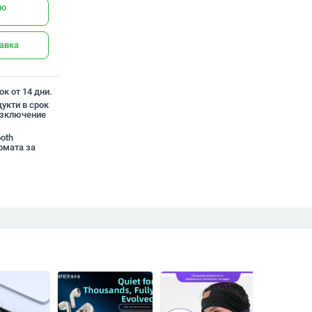
но
тавка
к от 14 дни.
укти в срок
 изключение
ooth
рмата за