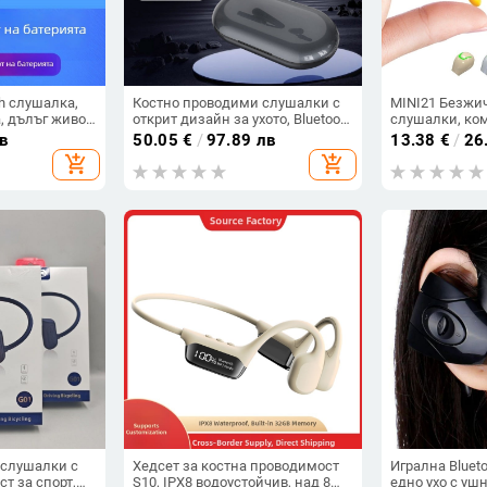
h слушалка,
Костно проводими слушалки с
MINI21 Безжич
, дълъг живот
открит дизайн за ухото, Bluetooth
слушалки, ко
ooth 5.3,
5.4, обхват 10 м, IPX7
невидими, едн
в
50.05
€
/
97.89 лв
13.38
€
/
26
хват 15 m,
водоустойчивост, над 8 часа
спорт, високо
add_shopping_cart
add_shopping_cart
работа
модел 2025
 слушалки с
Хедсет за костна проводимост
Игрална Bluet
т за спорт,
S10, IPX8 водоустойчив, над 8
едно ухо с уш