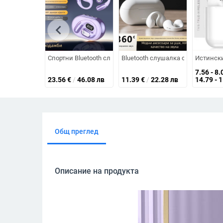
chevron_left
Спортни Bluetooth слушалки с ушен захват, AI превод, (5
Bluetooth слушалка с клипса за ух
Истински
7.56 - 8.
23.56
€
/
46.08 лв
11.39
€
/
22.28 лв
14.79 - 
Общ преглед
Описание на продукта