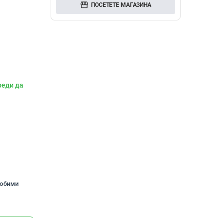
storefront
ПОСЕТЕТЕ МАГАЗИНА
реди да
любими