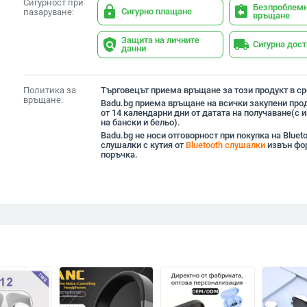
Сигурност при
Безпроблем
lock
assignment_return
Сигурно плащане
пазаруване:
връщане
Защита на личните
policy
local_shipping
Сигурна дос
данни
Политика за
Търговецът приема връщане за този продукт в сро
връщане:
Badu.bg приема връщане на всички закупени прод
от 14 календарни дни от датата на получаване(с
на бански и бельо).
Badu.bg не носи отговорност при покупка на Bluet
слушалки с кутия от
Bluetooth слушалки
извън фо
поръчка.