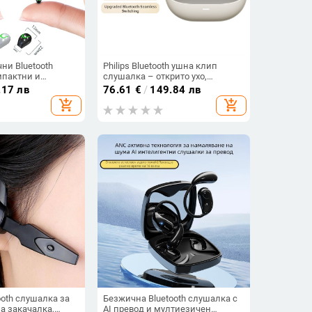
ни Bluetooth
Philips Bluetooth ушна клип
мпактни и
слушалка – открито ухо,
оухи за бягане и
безжично, Bluetooth 5.0, повече
.17 лв
76.61
€
/
149.84 лв
качествен звук,
от 8 часа живот на батерията,
add_shopping_cart
add_shopping_cart
водоустойчив модел TAT3469
ooth слушалка за
Безжична Bluetooth слушалка с
на закачалка,
AI превод и мултиезичен