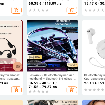
щ дизайн
часа работа, Bluetooth 5.4,
Bluetooth 5.0,
 лв
60.38
€
/
118.09 лв
15.47
€
/
30
цифров дисплей
над 8 ч, IPX3
add_shopping_cart
add_shopping_cart
слухов апарат
Безжични Bluetooth слушалки с
Bluetooth слу
мопотискащи
neckband — Bluetooth 5.4, обхват
Световното пъ
и, за лека до
10 м, живот на батерията над 8 ч,
футбол — част
23 лв
36.59 - 40.58
€
/
26.10
€
/
51
обен дизайн
стерео звук, цифров дисплей
персонализир
71.56 - 79.37 лв
add_shopping_cart
add_shopping_cart
Bluetooth 5.4, 
батерия, водо