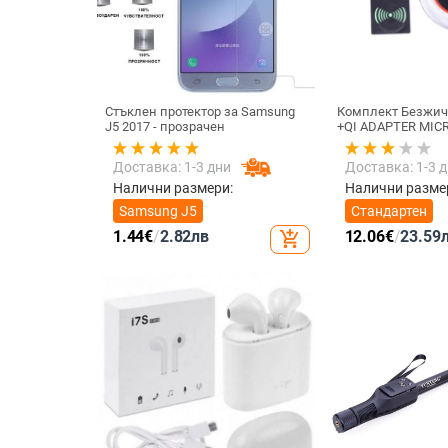
Стъклен протектор за Samsung
Комплект Безжич
J5 2017 - прозрачен
+QI ADAPTER MICR
телефон + Qi Без
приемник с micro
Доставка: 1-3 дни
Доставка: 1-3 
цвят
Налични размери:
Налични разме
Samsung J5
Стандартен
1.44
€
/
2.82
лв
12.06
€
/
23.59
add_shopping_cart