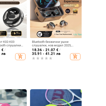
кт K02-K03
Bluetooth безжични ушни
ooth слушалки
слушалки, нов модел 2025,
за уши
шумопотискане и
3
€
/
18.36 - 21.07
€
/
рео M76 Експорт
висококачествен звук
5 лв
35.91 - 41.21 лв
add_shopping_cart
add_shopping_cart
ws