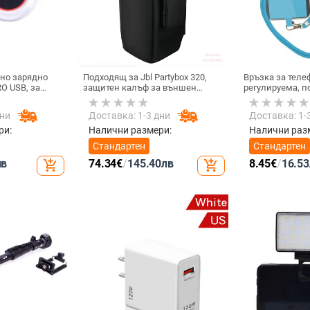
но зарядно
Подходящ за Jbl Partybox 320,
Връзка за теле
O USB, за
защитен калъф за външен
регулируема, 
жичен
високоговорител, калъф за
за врата, каиш
 USB-черен
количка Stage 320 Audio,
за мобилни тел
дни
Доставка: 1-3 дни
Доставка: 1-
прахозащитно покритие.
мобилен телеф
врата, универс
ри:
Налични размери:
Налични раз
Стандартен
Стандартен
лв
74.34
€
/
145.40
лв
8.45
€
/
16.53
add_shopping_cart
add_shopping_cart