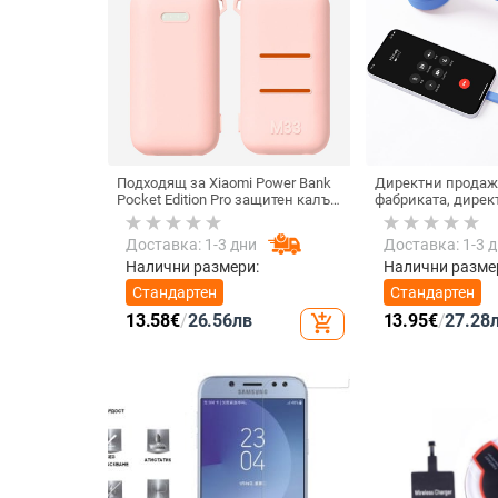
Подходящ за Xiaomi Power Bank
Директни продаж
Pocket Edition Pro защитен калъф
фабриката, дирек
33W силиконов 10000mA
тип C, мобилен те
неплъзгащ се защитен калъф за
Internet Celebrity,
Доставка: 1-3 дни
Доставка: 1-3 
Power Bank
микрофон, слушал
кабелна слушалк
Налични размери:
Налични разме
Стандартен
Стандартен
13.58
€
/
26.56
лв
13.95
€
/
27.28
add_shopping_cart