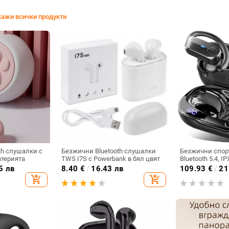
ажи всички продукти
th слушалки с
Безжични Bluetooth слушалки
Безжични спор
атерията
TWS I7S с Powerbank в бял цвят
Bluetooth 5.4, IP
водоустойчиви
5 лв
8.40
€
/
16.43 лв
109.93
€
/
21
add_shopping_cart
add_shopping_cart