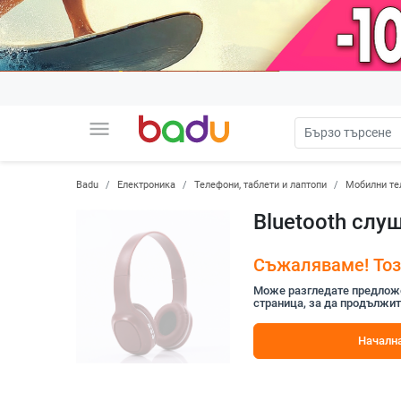
menu
Badu
Електроника
Телефони, таблети и лаптопи
Мобилни те
Bluetooth слу
Съжаляваме! Този
Може разгледате предложен
страница, за да продължит
Начална