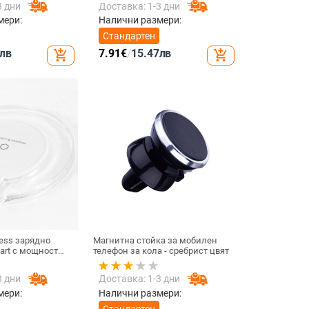
3 дни
Доставка: 1-3 дни
Смяна на iPhone 11 pro Max
мери:
Налични размери:
Стандартен
лв
7.91
€
/
15.47
лв
add_shopping_cart
add_shopping_cart
ess зарядно
Магнитна стойка за мобилен
dart с мощност
телефон за кола - сребрист цвят
ързаност USB -
3 дни
Доставка: 1-3 дни
мери:
Налични размери:
Стандартен