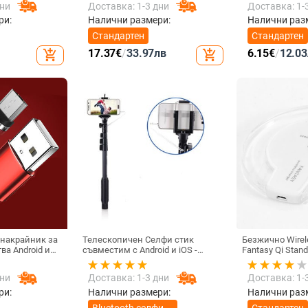
дни
Доставка: 1-3 дни
Доставка: 1-
ане
живо Цифров дисплей
Директна доставка от
ри:
Налични размери:
Налични раз
фабриката
Стандартен
Стандартен
17.37
€
/
33.97
лв
6.15
€
/
12.03
add_shopping_cart
add_shopping_cart
 накрайник за
Телескопичен Селфи стик
Безжично Wirel
ва Android и
съвместим с Android и iOS -
Fantasy Qi Stan
дане и
Черен
5W и тип на св
YPE-C, Micro
бял цвят
дни
Доставка: 1-3 дни
Доставка: 1-
ри:
Налични размери:
Налични раз
Bluetooth селфи
Стандартен