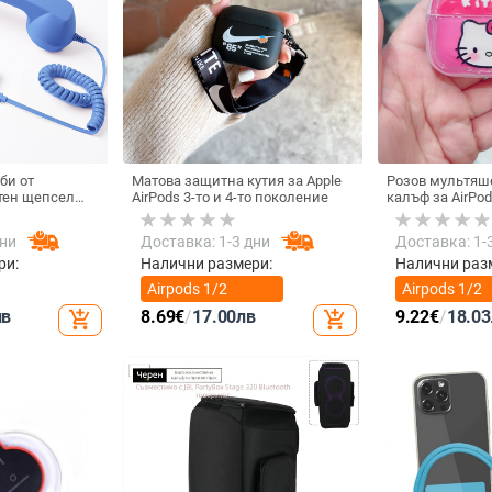
би от
Матова защитна кутия за Apple
Розов мультяш
тен щепсел
AirPods 3-то и 4-то поколение
калъф за AirPod
лефон, Douyin
котка
 електрически
дни
Доставка: 1-3 дни
Доставка: 1-
ки с C порт,
а
ри:
Налични размери:
Налични раз
Airpods 1/2
Airpods 1/2
поколение
поколение
лв
8.69
€
/
17.00
лв
9.22
€
/
18.03
add_shopping_cart
add_shopping_cart