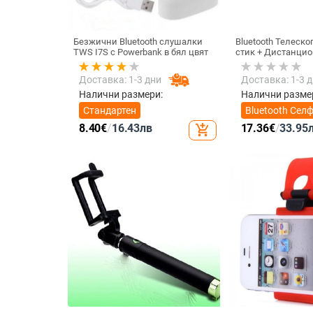
Безжични Bluetooth слушалки
Bluetooth Телеск
TWS I7S с Powerbank в бял цвят
стик + Дистанцио
снимане, съвмест
IOS - Черен
Доставка: 1-3 дни
Доставка: 1-3 
Налични размери:
Налични разме
Стандартен
Bluetooth Сел
стик +
8.40
€
/
16.43
лв
17.36
€
/
33.95
add_shopping_cart
Дистанционно
снимане