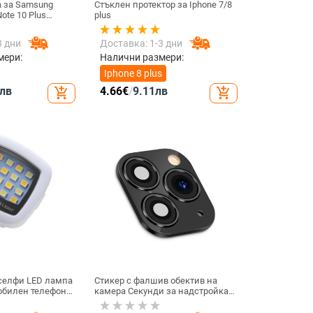
а за Samsung
Стъклен протектор за Iphone 7/8
ote 10 Plus
plus
апацитивна
вителен сензорен
3 дни
Доставка: 1-3 дни
е съвместим с
мери:
Налични размери:
Iphone 8 plus
лв
4.66
€
/
9.11
лв
add_shopping_cart
add_shopping_cart
 селфи LED лампа
Стикер с фалшив обектив на
обилен телефон
камера Секунди за надстройка
тлина за
на iPhone телефон Протектор на
умулаторна
екрана за iPhone X / XS Max