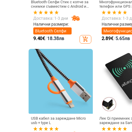
Bluetooth Селфи Стик с копче за
Многофункционал
снимки съвместим с Android и
телефон или GPS за устройства
iOS- Черен/Зелен
с размери до 76мм
Доставка: 1-3 дни
Доставка: 1-3 
Налични размери:
Налични разме
Bluetooth Селфи
Многофункци
Стик
стойка за тел
9.40
€
/
18.38
лв
2.89
€
/
5.65
лв
add_shopping_cart
USB кабел за зареждане Micro
Лек Qi приемник 
usb + type L
зареждане за Sam
Xiaomi Универсал
Type C Бърз адапт