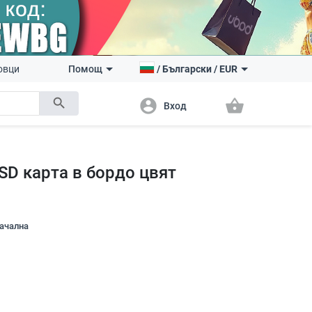
овци
Помощ
/
Български
/
EUR
search
account_circle
shopping_basket
Вход
SD карта в бордо цвят
начална