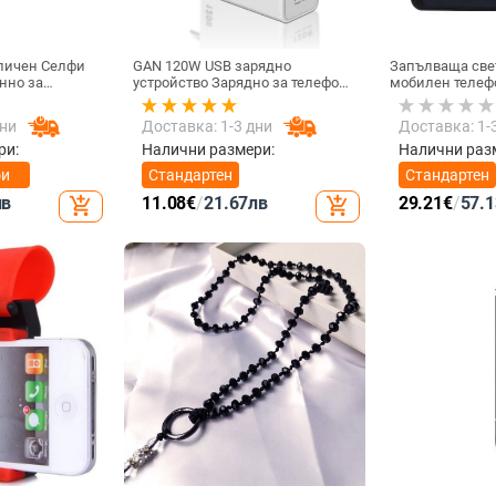
опичен Селфи
GAN 120W USB зарядно
Запълваща све
нно за
устройство Зарядно за телефон
мобилен телеф
им с Android и
QC 5.0 4.0 3.0 Адаптер за бързо
светлина за с
зареждане за iPhone 14 13 12
на живо Компю
дни
Доставка: 1-3 дни
Доставка: 1-
Samsung Huawei realme usb
запълваща све
chargeur
Видеоконфере
ри:
Налични размери:
Налични раз
светлина за м
фи
Стандартен
Стандартен
лв
11.08
€
/
21.67
лв
29.21
€
/
57.1
add_shopping_cart
add_shopping_cart
 за