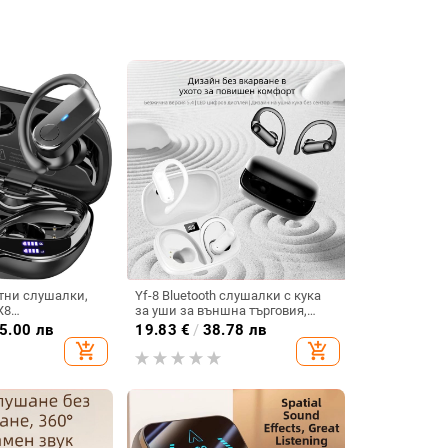
тни слушалки,
Yf-8 Bluetooth слушалки с кука
X8
за уши за външна търговия,
безжични, без вградени, с две
5.00 лв
19.83
€
/
38.78 лв
слушалки, спортни, с дълъг
add_shopping_cart
add_shopping_cart
живот на батерията