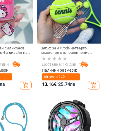
ен силиконов
Калъф за AirPods четвърто
s 4 с дизайн на
поколение с плюшен тенис
мотив, силиконов 3D дизайн,
съвместим с AirPods 3 и Pro 2
3 дни
Доставка: 1-3 дни
мери:
Налични размери:
Airpods 1/2
поколение
лв
13.16
€
/
25.74
лв
add_shopping_cart
add_shopping_cart