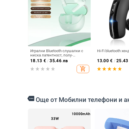
Игрални Bluetooth слушалки с
Hi-Fi bluetooth хе
ниска латентност, полу-
затворен дизайн,
18.13
€
/
35.46 лв
13.00
€
/
25.43
шумопотискане за разговори и
add_shopping_cart
дълъг живот на батерията,
модел S12
more
Още от Мобилни телефони и а