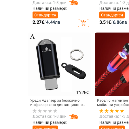
Доставка: 1-3 дни
Доставка: 1-3 
безжично зарежд
Налични размери:
Налични разме
Стандартен
Стандартен
2.27
€
/
4.44
лв
3.51
€
/
6.86
лв
add_shopping_cart
Уреди Адаптер за безжично
Кабел с магнитен
инфрачервено дистанционно
мобилни устройст
управление Интелигентно
iOS - бързо зареж
приложение за управление на
синхронизиране T
Доставка: 1-3 дни
Доставка: 1-3 
телефона Инфрачервен
USB и LIghting в
предавател за IPhone и Android
Налични размери:
Налични разме
телефон
Стандартен
Стандартен