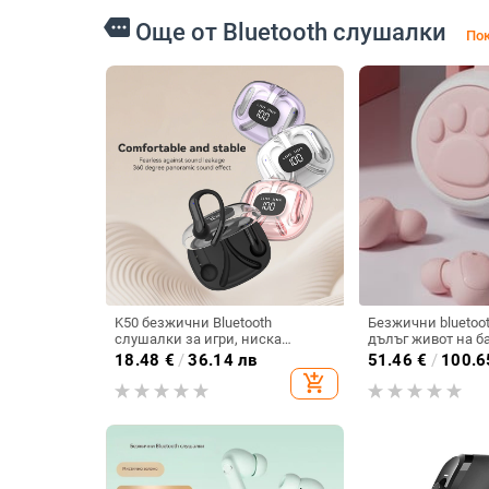
more
Още от Bluetooth слушалки
Пок
K50 безжични Bluetooth
Безжични bluetoo
слушалки за игри, ниска
дълъг живот на б
латентност, Bluetooth 5.4, HD
18.48
€
/
36.14 лв
51.46
€
/
100.6
разговори, стерео звук
add_shopping_cart