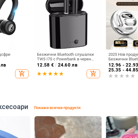
ндсфри
Безжични Bluetooth слушалки
2025 Нов проду
TWS I7S с Powerbank в черен
Безжични Bluet
цвят
5.5 Монтирани 
 лв
12.58
€
/
24.60 лв
12.96 - 22.9
Бинаурални сте
25.35 - 44.8
add_shopping_cart
add_shopping_cart
Горещ модел O
ксесоари
Покажи всички продукти