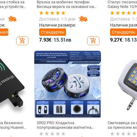
на стойка за
Връзка за мобилен телефон
Стилус писалк
Висяща верига за окачване на
Galaxy Note 10/N
 / 4.8 инча
врата Висулка Кристални
Универсална к
мъниста Ръчна изработка Анти-
писалка Чувст
дни
Доставка: 1-3 дни
Доставка: 1-
загубено въже за каишка за
екран SPen Не 
iPhone Подвижна
Bluetooth
ри:
Налични размери:
Налични раз
онална
Стандартен
Стандартен
ефон
7.93
€
/
15.51
лв
9.27
€
/
18.13
add_shopping_cart
add_shopping_cart
за безжично
SR02 PRO Хладилна
Светкавица за
sung Huawei
полупроводникова магнитна
за преносим м
ен Micro USB
задна щипка за мобилен
Запълваща све
ер за
телефон Радиатор за игра на
фотография, ак