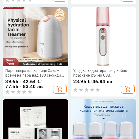
Парогенератор за лице Oaks –
Уред за хидратиране с двойно
време на пара над 180 секунди,
пръскане, ръчно USB
5+ настройки, топло пръскане,
презареждащ се овлажняващ
39.65 - 42.64
€
/
23.95
€
/
46.84 лв
технология за подобряване на
апарат за лице, мини студен
77.55 - 83.40 лв
add_shopping_cart
add_shopping_cart
проникването на влагата
пръскател и овлажнител, батерия
1200-2000 mAh, до 1 час работа