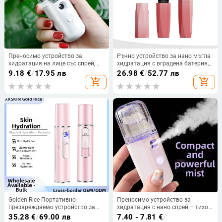
Преносимо устройство за
Ръчно устройство за нано мъгла
хидратация на лице със спрей,
хидратация с вградена батерия,
винтовиден тип, презареждаема
студен спрей, единична скорост,
9.18
€
/
17.95 лв
26.98
€
/
52.77 лв
козметична уредба,
до 10 сек мъгла, 300-500 mAh
add_shopping_cart
add_shopping_cart
пароизпарител, студено пръскане
Golden Rice Портативно
Преносимо устройство за
презареждаемо устройство за
хидратация с нано спрей – тихо
лице с вградена батерия 300-500
студено пръскане за лице, 1
35.28
€
/
69.00 лв
7.40 - 7.81
€
/
mAh, студено пръскане, мъгла до
степен, време на мъглата до 10