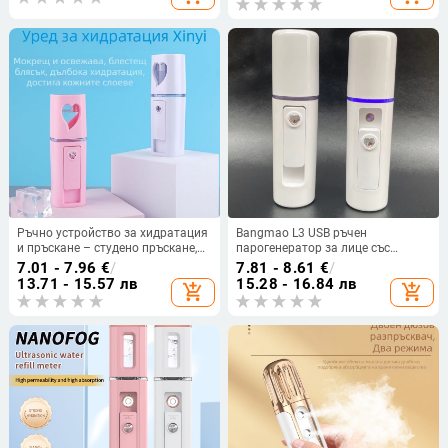
ч
Ръчно устройство за хидратация
Bangmao L3 USB ръчен
и пръскане – студено пръскане,
парогенератор за лице със
нано пръскане, вградена батерия
студено пръскане – вградена
7.01 - 7.96
€
/
7.81 - 8.61
€
/
300–500 mAh, време на пръскане
батерия 100–300mAh, мъгла 11–
13.71 - 15.57 лв
15.28 - 16.84 лв
add_shopping_cart
add_shopping_cart
до 10 s, режим 1
30 сек, 1-ви режим, възможност
за пръскане на алкохол