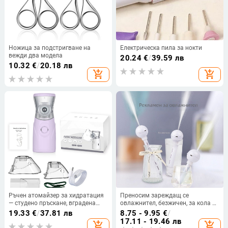
Ножица за подстригване на
Електрическа пила за нокти
вежди два модела
20.24
€
/
39.59 лв
10.32
€
/
20.18 лв
add_shopping_cart
add_shopping_cart
Ръчен атомайзер за хидратация
Преносим зареждащ се
— студено пръскане, вградена
овлажнител, безжичен, за кола и
батерия, 2-степенна скорост,
дом, хладно пръскане, 3-ти режим
19.33
€
/
37.81 лв
8.75 - 9.95
€
/
време на пръскане повече от 180
17.11 - 19.46 лв
add_shopping_cart
add_shopping_cart
секунди, живот на батерията 1–3