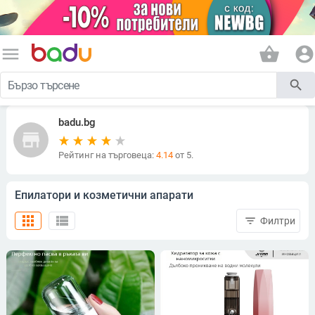
menu
shopping_basket
account_circle
search
badu.bg
store
Рейтинг на търговеца:
4.14
от 5.
Епилатори и козметични апарати
apps
view_list
filter_list
Филтри