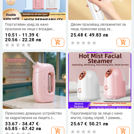
Портативен уред за нано
Двоен пръскващ овлажнител за
пръскане на лице с вграден
лице, преносим уред за
акумулатор - студено пръскане,
хидратация, вградена батерия
10.51 - 11.39
€
/
25.48
€
/
49.83 лв
<=10 s мъгла, 1 режим, капацитет
1000–1200 mAh, 2-ри режим,
20.56 - 22.28 лв
add_shopping_cart
add_shopping_cart
батерия 100-300 mAh, работа 1-3
студено пръскане, автоматично
ч
изключване
Преносимо домашно устройство
Парогенератор за лице с нано
за хидратиране на лицето с
мъгла, горещ спрей, 1 режим,
кислородна инфузия и нано
вградена батерия, време на
33.67 - 34.47
€
/
25.67
€
/
50.21 лв
пръскане
мъглата 31–60 сек
65.85 - 67.42 лв
add_shopping_cart
add_shopping_cart