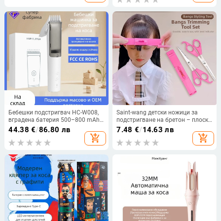
работа 1-3 ч
цифров дисплей
Бебешки подстригвач HC-W008,
Saint-wang детски ножици за
вградена батерия 500–800 mAh,
подстригване на бретон – плоски
време работа 0–1 ч,
и разреждащи, 20 зъба,
44.38
€
/
86.80 лв
7.48
€
/
14.63 лв
водоустойчив, керамична
разреждане 100, тегло 70 г
add_shopping_cart
add_shopping_cart
режеща част