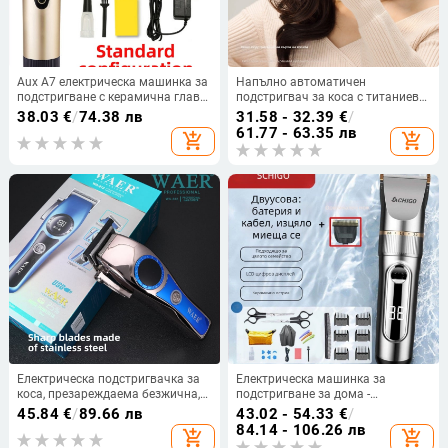
Aux A7 електрическа машинка за
Напълно автоматичен
подстригване с керамична глава,
подстригвач за коса с титаниева
сменяема батерия 1200–
режеща глава, мотор с четки,
38.03
€
/
74.38 лв
31.58 - 32.39
€
/
2000mAh, автономия 6–8 ч,
вградена батерия 500–800 mAh,
61.77 - 63.35 лв
add_shopping_cart
add_shopping_cart
двупосочно захранване чрез
до 1 час работа, нисък шум
зареждане, общо
предназначение за възрастни и
деца
Електрическа подстригвачка за
Електрическа машинка за
коса, презареждаема безжична,
подстригване за дома -
вградена батерия 1200-2000mAh,
керамични ножове, вградена
45.84
€
/
89.66 лв
43.02 - 54.33
€
/
четков мотор, остриета от
батерия 1000-1200 mAh, работа
84.14 - 106.26 лв
add_shopping_cart
add_shopping_cart
неръждаема стомана, време на
1-3 ч., пълно миене на корпуса,