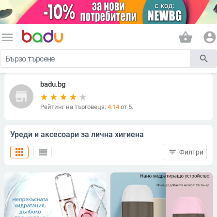
menu
shopping_basket
account_circle
search
badu.bg
store
Рейтинг на търговеца:
4.14
от 5.
Уреди и аксесоари за лична хигиена
apps
view_list
filter_list
Филтри