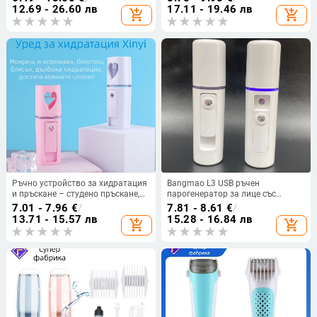
пръскане, 0.1 ml/min атомизация,
12.69 - 26.60 лв
17.11 - 19.46 лв
add_shopping_cart
add_shopping_cart
5V USB захранване, ABS корпус
Ръчно устройство за хидратация
Bangmao L3 USB ръчен
и пръскане – студено пръскане,
парогенератор за лице със
нано пръскане, вградена батерия
студено пръскане – вградена
7.01 - 7.96
€
/
7.81 - 8.61
€
/
300–500 mAh, време на пръскане
батерия 100–300mAh, мъгла 11–
13.71 - 15.57 лв
15.28 - 16.84 лв
add_shopping_cart
add_shopping_cart
до 10 s, режим 1
30 сек, 1-ви режим, възможност
за пръскане на алкохол