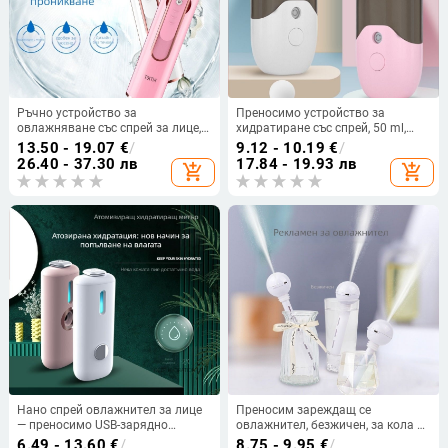
Ръчно устройство за
Преносимо устройство за
овлажняване със спрей за лице,
хидратиране със спрей, 50 ml,
нано овлажняване, USB
ръчно, студен спрей, овлажнител
13.50 - 19.07
€
/
9.12 - 10.19
€
/
презареждаем овлажнител и
за лице USB
26.40 - 37.30 лв
17.84 - 19.93 лв
add_shopping_cart
add_shopping_cart
компактно преносимо
захранване
Нано спрей овлажнител за лице
Преносим зареждащ се
— преносимо USB-зарядно
овлажнител, безжичен, за кола и
устройство за красота, студено
дом, хладно пръскане, 3-ти режим
6.49 - 13.60
€
/
8.75 - 9.95
€
/