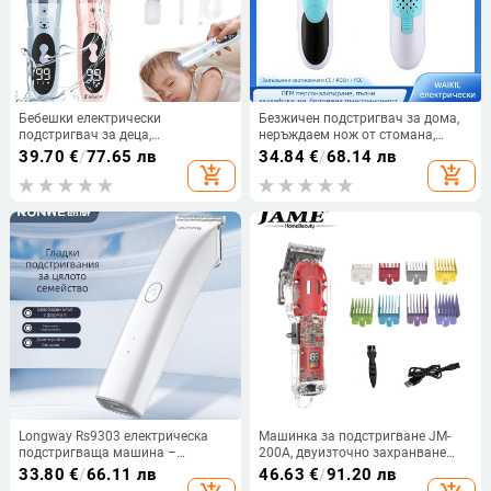
Бебешки електрически
Безжичен подстригвач за дома,
подстригвач за деца,
неръждаем нож от стомана,
презареждаем, керамична
безчетков мотор, вградена
39.70
€
/
77.65 лв
34.84
€
/
68.14 лв
режеща глава, сваляща се и
батерия 800–1000 mAh,
add_shopping_cart
add_shopping_cart
миеща глава, батерия 800–1000
водоустойчив, време за работа
mAh, шум 36–45 dB
1–3 ч
Longway Rs9303 електрическа
Машинка за подстригване JM-
подстригваща машина –
200A, двуизточно захранване
презареждаща се, глава от
(зареждане и батерия), глава от
33.80
€
/
66.11 лв
46.63
€
/
91.20 лв
неръждаема стомана, 5W, двоен
неръждаема стомана, подвижна