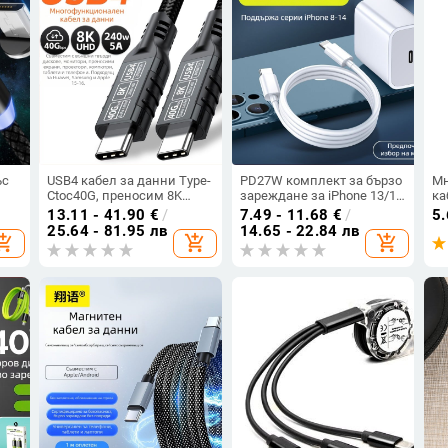
ъс
USB4 кабел за данни Type-
PD27W комплект за бързо
Мн
Ctoc40G, преносим 8K
зареждане за iPhone 13/12
ка
iOS
проекционен кабел,
— Lightning и USB-C кабел
An
13.11 - 41.90
€
/
7.49 - 11.68
€
/
5
съвместим с USB3.2
за данни
US
25.64 - 81.95 лв
14.65 - 22.84 лв
opping_cart
add_shopping_cart
add_shopping_cart
20G/Thunderbolt 4 линии
240