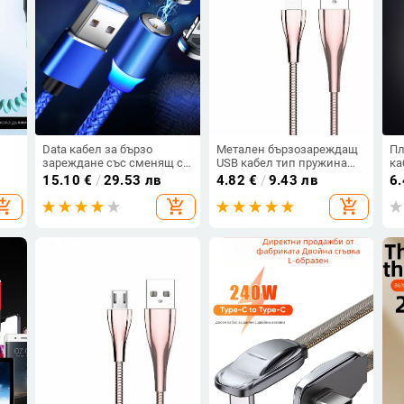
Data кабел за бързо
Метален бързозареждащ
Пл
зареждане със сменящ се
USB кабел тип пружина
ка
магнитен накрайник Type
Type Lightning в розово-
ск
15.10
€
/
29.53 лв
4.82
€
/
9.43 лв
6
жина
C, Micro USB и Lighting
златист цвят
му
opping_cart
add_shopping_cart
add_shopping_cart
Mi
дъ
An