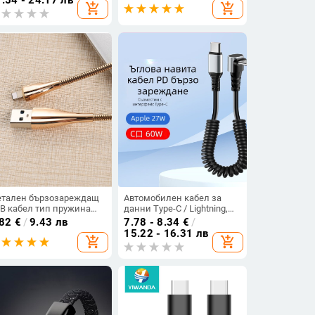
add_shopping_cart
add_shopping_cart
лефони и таблети,
сокоскоростен пренос
 данни
тален бързозареждащ
Автомобилен кабел за
B кабел тип пружина
данни Type-C / Lightning,
pe-L в златист цвят
ъглов дизайн против
.82
€
/
9.43 лв
7.78 - 8.34
€
/
счупване, прибиращ се,
15.22 - 16.31 лв
add_shopping_cart
add_shopping_cart
6A, чиста медна тел