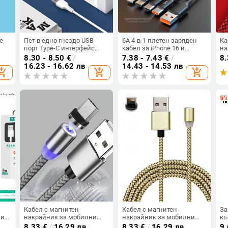
е
Пет в едно гнездо USB
6A 4-в-1 плетен заряден
Ка
порт Type-C интерфейс
кабел за iPhone 16 и
на
удължителен кабел
Huawei устройства, бързо
ус
8.30 - 8.50
€
/
7.38 - 7.43
€
/
8
адаптер хъб докинг
зареждане USB-C, Micro-
бъ
16.23 - 16.62 лв
14.43 - 14.53 лв
opping_cart
add_shopping_cart
add_shopping_cart
станция усилвател едно
USB и Mini-USB, дължина
си
към пет
1,2 м
Mi
Кабел с магнитен
Кабел с магнитен
За
чип
накрайник за мобилни
накрайник за мобилни
къ
устройства Android и iOS -
устройства Android и iOS -
мн
8.33
€
/
16.29 лв
8.33
€
/
16.29 лв
9.