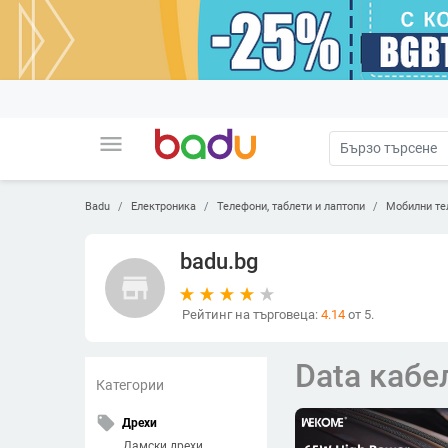
menu
Badu
Електроника
Телефони, таблети и лаптопи
Мобилни те
badu.bg
store
Рейтинг на търговеца:
4.14
от 5.
Data кабе
Категории
local_offer
Дрехи
Дамски дрехи