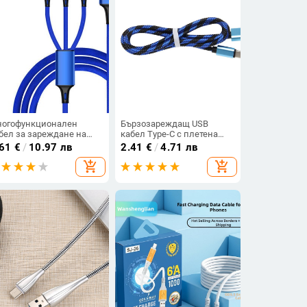
огофункционален
Бързозареждащ USB
бел за зареждане на
кабел Type-C с плетена
droid и IOS -TYPE-C, Micro
обвивка в син цвят
.61
€
/
10.97 лв
2.41
€
/
4.71 лв
B, Lighting в син цвят
add_shopping_cart
add_shopping_cart