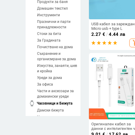
Продукти за баня
Домашен текстил
Инструменти
Празнични и парти
USB кабел за зареждан
принадлежности
Micro usb + type L
Стоки за бита
2.27
€
/
4.44 лв
За Градината
add_sh
Почистване на дома
Съхранение и
организиране за дома
Изкуства, занаяти, шев
и кройка
Уреди за дома
За офиса
Части и аксесоари за
домакински уреди
watch
Часовници и Бижута
Дамски бижута
Часовници
Мъжки бижута
Оригинален кабел за
данни с интелигентен 
Направи си сам
за iPhone 6-14 серия,
9.01
€
/
17.62 лв