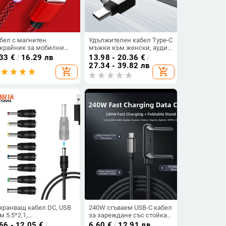
бел с магнитен
Удължителен кабел Type-C
крайник за мобилни
мъжки към женски, аудио
тройства Android и iOS -
и видео кабел за данни,
.33
€
/
16.29 лв
13.98 - 20.36
€
/
рзо зареждане и
4K проекционен кабел за
27.34 - 39.82 лв
add_shopping_cart
add_shopping_cart
нхронизиране TYPE-C,
екран, адаптер C-към-C
cro USB и LIghting в
женски, бързо зареждане
20Gbps
хранващ кабел DC, USB
240W сгъваем USB-C кабел
м 5.5*2.1,
за зареждане със стойка
огофункционален,
за телефон, плетен, черен,
66 - 12.05
€
/
6.60
€
/
12.91 лв