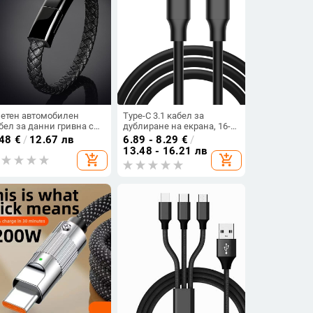
етен автомобилен
Type-C 3.1 кабел за
бел за данни гривна със
дублиране на екрана, 16-
оростно зареждане,
жичен PD бързо
.48
€
/
12.67 лв
6.89 - 8.29
€
/
лтиконектор Lightning,
зареждане, 4K видео,
13.48 - 16.21 лв
add_shopping_cart
add_shopping_cart
cro USB и USB-C,
преносим дисплей, USB
лжина 0,5 м, за Apple и
3.2 пълен функционален
droid
кабел