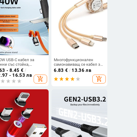
0W USB-C кабел за
Многофункционален
нни със стойка,
самонавиващ се кабел за
вместим с Apple iPad
мобилни устройства
63 - 8.45
€
/
6.83
€
/
13.36 лв
/16/17 и Huawei таблети,
Android и iOS - TYPE C,
.97 - 16.53 лв
add_shopping_cart
add_shopping_cart
рзо зареждане
Micro USB и LIghting в
златист цвят