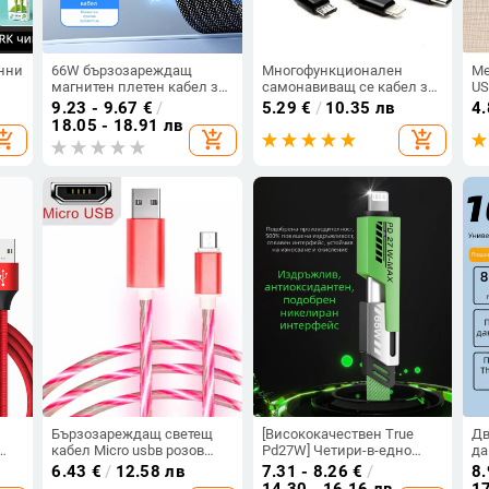
анни
66W бързозареждащ
Многофункционален
Ме
магнитен плетен кабел за
самонавиващ се кабел за
US
W,
данни със съхранение,
мобилни устройства
Ty
9.23 - 9.67
€
/
5.29
€
/
10.35 лв
4
подходящ за смартфони и
Android и iOS - TYPE C,
18.05 - 18.91 лв
opping_cart
add_shopping_cart
add_shopping_cart
таблети
Micro USB и LIghting в
le
черен цвят
Бързозареждащ светещ
[Висококачествен True
Дв
кабел Micro usbв розов
Pd27W] Четири-в-едно
да
icro
цвят
супер бързо зареждане с
за
6.43
€
/
12.58 лв
7.31 - 8.26
€
/
8.
вят
плетен кабел, двуканален
из
14.30 - 16.16 лв
17