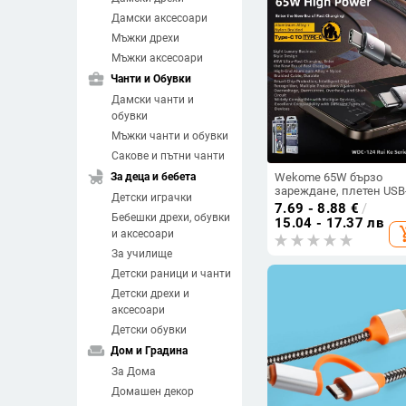
Дамски аксесоари
Мъжки дрехи
Мъжки аксесоари
business_center
Чанти и Обувки
Дамски чанти и
обувки
Мъжки чанти и обувки
Сакове и пътни чанти
child_friendly
За деца и бебета
Wekome 65W бързо
зареждане, плетен USB
Детски играчки
кабел с интелигентна
7.69 - 8.88
€
/
Бебешки дрехи, обувки
защита на чипа за
15.04 - 17.37 лв
add_sh
устройства на Apple и
и аксесоари
Huawei
За училище
Детски раници и чанти
Детски дрехи и
аксесоари
Детски обувки
weekend
Дом и Градина
За Дома
Домашен декор