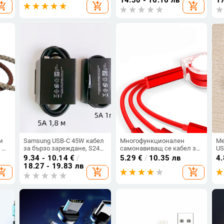
opping_cart
add_shopping_cart
add_shopping_cart
кабел за данни, подходящ
те
за Apple 15
ви
на
и
Samsung USB-C 45W кабел
Многофункционален
Ме
d —
за бързо зареждане, S24
самонавиващ се кабел за
US
ng,
Ultra, S25 и S22, двойно
мобилни устройства
Ty
9.34 - 10.14
€
/
5.29
€
/
10.35 лв
4
Type-C, 5A, дължина 1–2 м
Android и iOS - TYPE C,
18.27 - 19.83 лв
opping_cart
add_shopping_cart
add_shopping_cart
е;
Micro USB и LIghting в
червен цвят