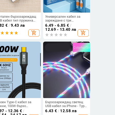
тален бързозареждащ
Универсален кабел за
B кабел тип пружина
зареждане с три
pe-C в сребрист цвят
конектора: Type-C,
.82
€
/
9.43 лв
6.49 - 6.85
€
/
Lightning и Micro USB,
12.69 - 13.40 лв
add_shopping_cart
add_shopping_cart
проводник диаметър 5,5
мм, дължина 1–2 м
оен Type-C кабел за
Бързозареждащ светещ
нни, 100W бързо
USB кабел за iPhone - Type
реждане, 8K HD
Lightning в сребрист цвят
97 - 12.36
€
/
6.43
€
/
12.58 лв
лъчване на екрана, за
.54 - 24.17 лв