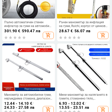
Пълно автоматичен стенен
Ръчен манометър за инфлация
инфлатор за гуми на автомобили
на гуми, Ruichi, корпус от цинков
с вграден манометър за
сплав, обхват 220 psi, точност 10
301.90
€
/
590.47 лв
28.67
€
/
56.07 лв
налягането, модел DP-Q03
psi, дисплей с множество
add_shopping_cart
add_shopping_cart
единици, тегло 0,42 kg
Манометр за автомобилни гуми,
Мини манометър за налягането в
неръждаема стомана, диапазон
гумите, стоманено тяло,
150–160 PSI, точност ±2 PSI,
диапазон до 180 kg/cm², точност
12.44 - 14.10
€
/
6.93 - 12.02
€
/
дисплей с различни единици,
±0.02 kg/cm², тегло 0.02 kg, без
24.33 - 27.58 лв
13.55 - 23.51 лв
add_shopping_cart
add_shopping_cart
тегло 174 g
батерия