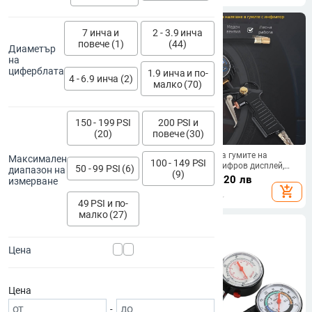
7 инча и
2 - 3.9 инча
повече (1)
(44)
Диаметър
на
циферблата
1.9 инча и по-
4 - 6.9 инча (2)
малко (70)
150 - 199 PSI
200 PSI и
(20)
повече (30)
Метален ръчен манометър за
NF Пистолет за гумите на
Максимален
100 - 149 PSI
гуми с двойна глава, неръждаема
автомобил с цифров дисплей,
50 - 99 PSI (6)
диапазон на
(9)
стомана, за камиони
многофункционален манометър
19.98
€
/
39.08 лв
30.78
€
/
60.20 лв
измерване
и помпа
add_shopping_cart
add_shopping_cart
49 PSI и по-
малко (27)
Цена
Цена
-