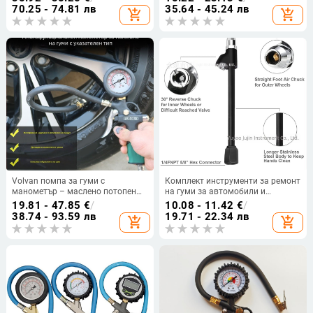
0–100 psi, точност 0.01 psi,
psi, точност +/-1.5 psi, ABS
70.25 - 74.81 лв
35.64 - 45.24 лв
add_shopping_cart
add_shopping_cart
материали: мед, неръждаема
пластмасов корпус, CR2032
стомана, гума, ABS
батерия.
Volvan помпа за гуми с
Комплект инструменти за ремонт
манометър – маслено потопен
на гуми за автомобили и
манометр, диапазон 0-60 psi,
камиони с пръчка за надуване,
19.81 - 47.85
€
/
10.08 - 11.42
€
/
точност 0.005, корпус от чист мед
високо налягане, издръжлив
38.74 - 93.59 лв
19.71 - 22.34 лв
add_shopping_cart
add_shopping_cart