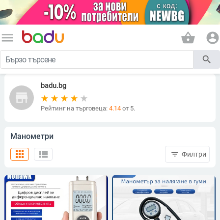
menu
shopping_basket
account_circle
search
badu.bg
store
Рейтинг на търговеца:
4.14
от 5.
Манометри
apps
view_list
filter_list
Филтри