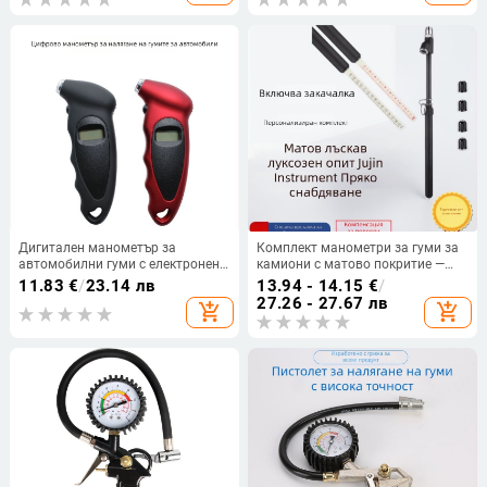
Дигитален манометър за
Комплект манометри за гуми за
автомобилни гуми с електронен
камиони с матово покритие —
дисплей, диапазон 0-150 psi,
писалков манометр, диапазон 0–
11.83
€
/
23.14 лв
13.94 - 14.15
€
/
точност ±1,5 psi, захранван от
150 psi, точност 2 psi, Jujin,
27.26 - 27.67 лв
add_shopping_cart
add_shopping_cart
батерия AG13, ABS корпус
цинков сплав/неръждаема
стомана/ABS