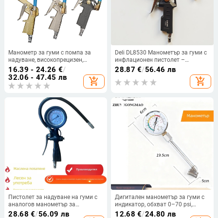
Манометр за гуми с помпа за
Deli DL8530 Манометър за гуми с
надуване, високопрецизен,
инфлационен пистолет –
цинкова сплав, точност 0,3 бара,
измерване на налягането в
16.39 - 24.26
€
/
28.87
€
/
56.46 лв
измерва в бара
автомобилните гуми
32.06 - 47.45 лв
add_shopping_cart
add_shopping_cart
Пистолет за надуване на гуми с
Дигитален манометър за гуми с
аналогов манометър за
индикатор, обхват 0–70 psi,
налягане, диапазон 0–230 psi,
точност 0.1 MPa, дисплей с
28.68
€
/
56.09 лв
12.68
€
/
24.80 лв