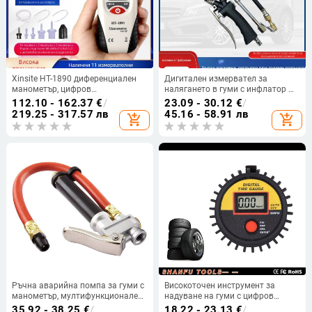
Xinsite HT-1890 диференциален
Дигитален измервател за
манометър, цифров
налягането в гуми с инфлатор —
микродиференциален
високопрецизен метален
112.10 - 162.37
€
/
23.09 - 30.12
€
/
измервател, авто ремонт,
манометър, 0–16 bar
219.25 - 317.57 лв
45.16 - 58.91 лв
add_shopping_cart
add_shopping_cart
вакуумен манометър, висока
прецизност
Ръчна аварийна помпа за гуми с
Високоточен инструмент за
манометър, мултифункционален
надуване на гуми с цифров
универсален комплект; диапазон
манометр LED, диапазон 0-300
35.92 - 38.25
€
/
18.22 - 23.13
€
/