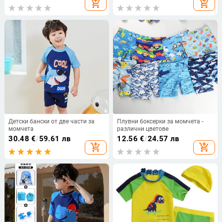
add_shopping_cart
add_shopping_cart
и момичета
Детски бански от две части за
Плувни боксерки за момчета -
момчета
различни цветове
30.48
€
/
59.61 лв
12.56
€
/
24.57 лв
add_shopping_cart
add_shopping_cart