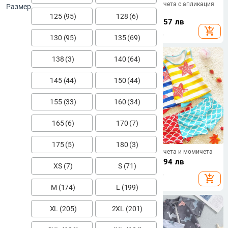
Детски цял раиран бански за
Бански за момчета с апликация
Размер
момчета
в шест модела
125 (95)
128 (6)
33.19
€
/
64.91 лв
15.12
€
/
29.57 лв
add_shopping_cart
add_shopping_cart
130 (95)
135 (69)
138 (3)
140 (64)
145 (44)
150 (44)
155 (33)
160 (34)
165 (6)
170 (7)
175 (5)
180 (3)
Детски бански панталони за
Бански за момчета и момичета
бебета и момчета Новост Бански
42.92
€
/
83.94 лв
XS (7)
S (71)
шорти с принт на акула с ластик
15.43
€
/
30.18 лв
на талията Деца Бански костюм
add_shopping_cart
add_shopping_cart
за момчета Долнища на бански
M (174)
L (199)
костюми Бански костюми
XL (205)
2XL (201)