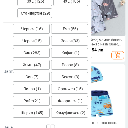
3XL (126)
4XL (106)
Стандартен (29)
Червен (16)
Бял (56)
Модерни детски бански в син
Прохождащо бебе, момче, бански
Черен (15)
Зелен (33)
цвят с цветен кант
костюм с къс ръкав Rash Guard,
динозавър, плажно облекло с
15.16
€
/
29.65 лв
17.15
€
/
33.54 лв
Син (283)
Кафяв (1)
половин цип, бански костюм,
add_shopping_cart
add_shopping_cart
бански костюм за бебета,
прохождащо
Жълт (47)
Розов (8)
Цвят
Сив (7)
Бежов (3)
Лилав (1)
Оранжев (15)
Райе (21)
Флорален (1)
Шарка (145)
Камуфлажен (2)
Детски бански костюм за
Детски бански с плажна шанка
Цена
момчета от две части с
за момчета