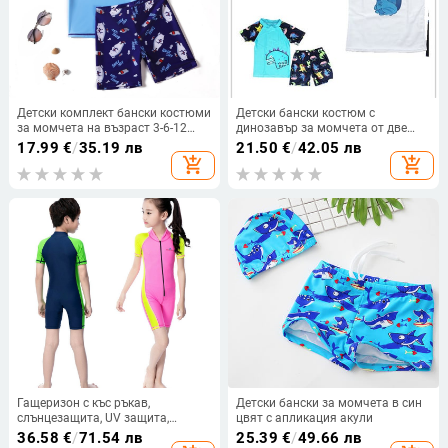
Детски комплект бански костюми
Детски бански костюм с
за момчета на възраст 3-6-12
динозавър за момчета от две
години, в анимационен стил,
части
17.99
€
/
35.19 лв
21.50
€
/
42.05 лв
летни бански костюми за малки
add_shopping_cart
add_shopping_cart
деца
Гащеризон с къс ръкав,
Детски бански за момчета в син
слънцезащита, UV защита,
цвят с апликация акули
дишащ, бързосъхнещ, за
36.58
€
/
71.54 лв
25.39
€
/
49.66 лв
гмуркане с шнорхел, за момчета