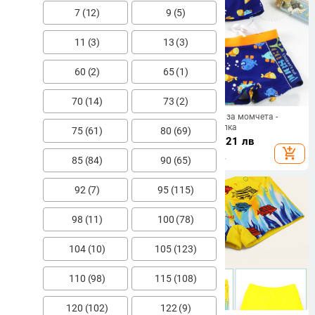
7 (12)
9 (5)
11 (3)
13 (3)
60 (2)
65 (1)
70 (14)
73 (2)
Деца, момчета, летни бански
Детски бански за момчета -
костюми, ежедневни щампи с
долнище и шапка
75 (61)
80 (69)
трактор/рибка, къси ръкави, цип,
23.86
€
/
46.67 лв
29.76
€
/
58.21 лв
предпазител за обрив, плажно
add_shopping_cart
add_shopping_cart
облекло, бански костюм
85 (84)
90 (65)
92 (7)
95 (115)
98 (11)
100 (78)
104 (10)
105 (123)
110 (98)
115 (108)
120 (102)
122 (9)