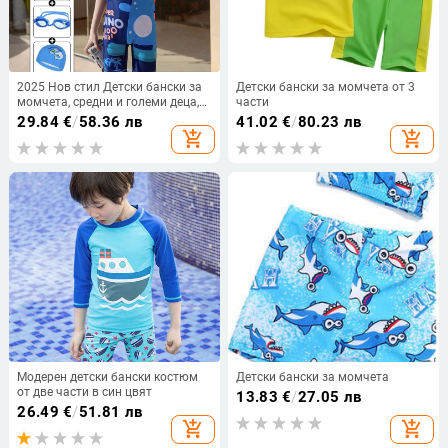
2025 Нов стил Детски бански за
Детски бански за момчета от 3
момчета, средни и големи деца,
части
Бързосъхнещ бански, Бебешки
29.84
€
/
58.36 лв
41.02
€
/
80.23 лв
слънцезащитен комплект от една
add_shopping_cart
add_shopping_cart
част
Модерен детски бански костюм
Детски бански за момчета
от две части в син цвят
13.83
€
/
27.05 лв
26.49
€
/
51.81 лв
add_shopping_cart
add_shopping_cart