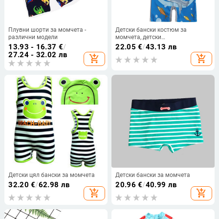
Плувни шорти за момчета -
Детски бански костюм за
различни модели
момчета, детски
еднокомпонентни, малки и
13.93 - 16.37
€
/
22.05
€
/
43.13 лв
средни, детски, анимационни,
27.24 - 32.02 лв
add_shopping_cart
add_shopping_cart
сладки, за плуване
Детски цял бански за момчета
Детски бански за момчета
32.20
€
/
62.98 лв
20.96
€
/
40.99 лв
add_shopping_cart
add_shopping_cart