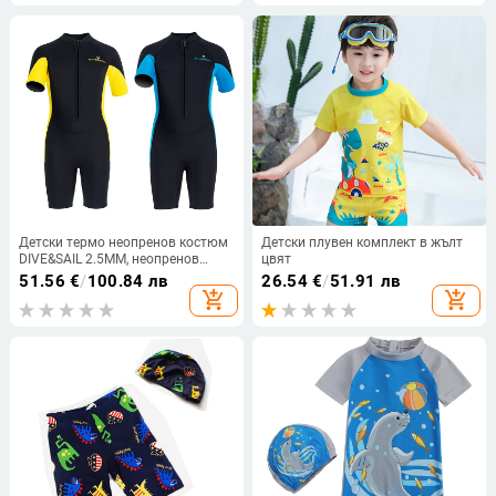
Детски термо неопренов костюм
Детски плувен комплект в жълт
DIVE&SAIL 2.5MM, неопренов
цвят
костюм с къс ръкав и отваряне
51.56
€
/
100.84 лв
26.54
€
/
51.91 лв
отпред, детски шорти за
add_shopping_cart
add_shopping_cart
гмуркане с шнорхел и сърф