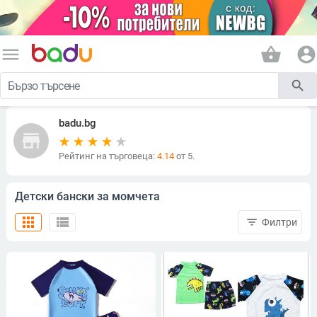
menu
shopping_basket
account_circle
search
badu.bg
store
Рейтинг на търговеца:
4.14
от 5.
Детски бански за момчета
apps
view_list
filter_list
Филтри