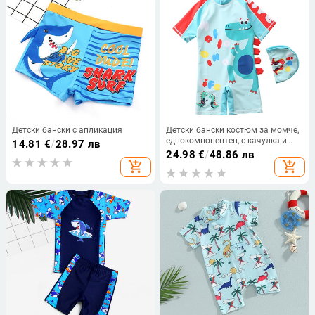
Детски бански с апликация
Детски бански костюм за момче,
еднокомпонентен, с качулка и
14.81
€
/
28.97 лв
анимационен филм, голям,
24.98
€
/
48.86 лв
среден и малък детски плажен
add_shopping_cart
add_shopping_cart
бански с дълъг ръкав,
слънцезащитен крем за момче,
бебешки бански.