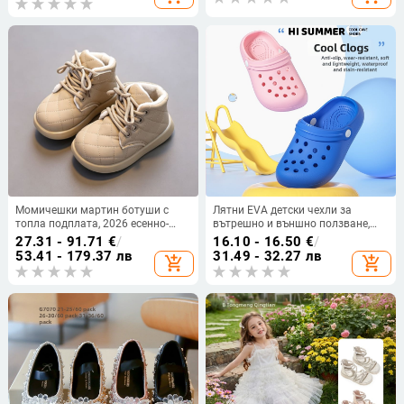
Момичешки мартин ботуши с
Лятни EVA детски чехли за
топла подплата, 2026 есенно-
вътрешно и външно ползване,
зимна колекция, стилни
дупчена повърхност, затворен
27.31 - 91.71
€
/
16.10 - 16.50
€
/
принцески PU ботуши
нос и мека подметка
53.41 - 179.37 лв
31.49 - 32.27 лв
add_shopping_cart
add_shopping_cart