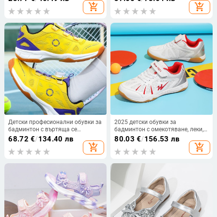
момичета и по-големи момичета,
спортни плажни обувки, обувки
add_shopping_cart
add_shopping_cart
детски мрежести обувки.
за водни преходи със затворени
пръсти
Детски професионални обувки за
2025 детски обувки за
бадминтон с въртяща се
бадминтон с омекотяване, леки,
катарама, антихлъзгаща
велкро, тренировъчни обувки за
68.72
€
/
134.40 лв
80.03
€
/
156.53 лв
подметка, леки тренировъчни
ученици от началното училище
add_shopping_cart
add_shopping_cart
обувки за момчета и момичета