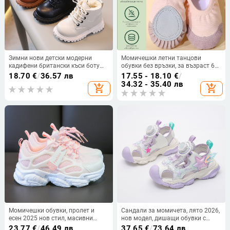
Зимни нови детски модерни
Момичешки летни танцови
кадифени британски къси ботуши
обувки без връзки, за възраст 6–
Страничен цип за момчета
8 години, мека подметка, дизайн
18.70
€
/
36.57 лв
17.55 - 18.10
€
/
Модни ботуши Martin Ботуши за
котешка лапка, китайски стил
34.32 - 35.40 лв
add_shopping_cart
add_shopping_cart
момичета Ботуши за сняг
Момичешки обувки, пролет и
Сандали за момичета, лято 2026,
есен 2025 нов стил, масивни
нов модел, дишащи обувки с
маратонки, спортни обувки за
копчета от мрежа, детски
23.77
€
/
46.49 лв
37.65
€
/
73.64 лв