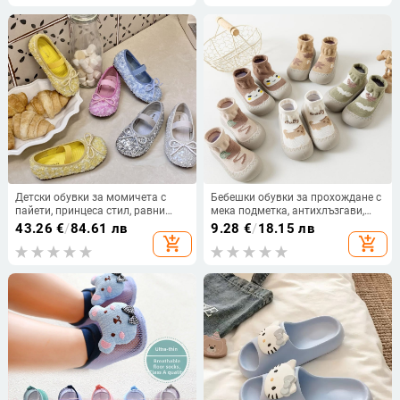
Детски обувки за момичета с
Бебешки обувки за прохождане с
пайети, принцеса стил, равни
мека подметка, антихлъзгави,
подметки и панделка — пролет
дишащи чорапени обувки за
43.26
€
/
84.61 лв
9.28
€
/
18.15 лв
2026
вътрешно и външно ползване,
add_shopping_cart
add_shopping_cart
унисекс, за деца 12–36 месеца,
устойчиви на миризма