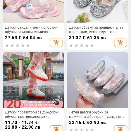
Детски сандали, летни спортни
Детски обувки за принцеси Елза
обувки за малки момичета,
с кристали, мека подметка,
дишащи, плажни, модни,
велкро, стил принцеса, за малки
27.63
€
/
54.04 лв
31.37
€
/
61.35 лв
принцесен стил 2026, нови, мека
момичета, 2026 г.
add_shopping_cart
add_shopping_cart
подметка
Детски протектори за дъждовни
Летни детски обувки за
обувки, противохлъзгави,
момичета с бродерия, ханфу етно
усилени и издръжливи,
стил, старопекински платнени
11.70 - 11.74
€
/
32.16
€
/
62.90 лв
водоустойчиви покривки за
обувки, дишаща мрежеста горна
22.88 - 22.96 лв
add_shopping_cart
add_shopping_cart
обувки за момчета и момичета
част и мека подметка