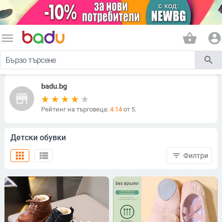
menu
shopping_basket
account_circle
search
badu.bg
store
Рейтинг на търговеца:
4.14
от 5.
Детски обувки
apps
view_list
filter_list
Филтри