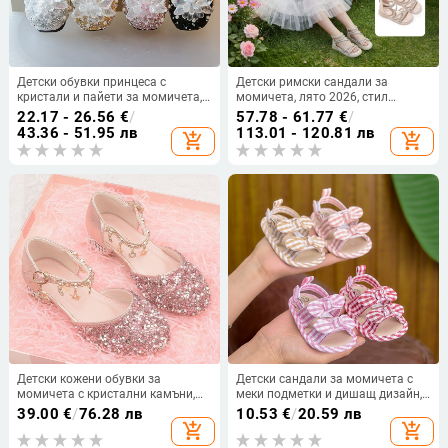
Детски обувки принцеса с
Детски римски сандали за
кристали и пайети за момичета,
момичета, лято 2026, стил
мека подметка, пролет-лято 2024
принцеса, мека подметка
22.17 - 26.56
€
/
57.78 - 61.77
€
/
43.36 - 51.95 лв
113.01 - 120.81 лв
add_shopping_cart
add_shopping_cart
Детски кожени обувки за
Детски сандали за момичета с
момичета с кристални камъни,
меки подметки и дишащ дизайн,
високи токчета, за рокли и пиано
летни обувки за прохождане 0-36
39.00
€
/
76.28 лв
10.53
€
/
20.59 лв
изпълнения, мека подметка
месеца
add_shopping_cart
add_shopping_cart