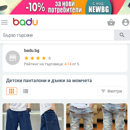
menu
shopping_basket
account_circle
search
badu.bg
store
Рейтинг на търговеца:
4.14
от 5.
Детски панталони и дънки за момчета
apps
view_list
filter_list
Филтри