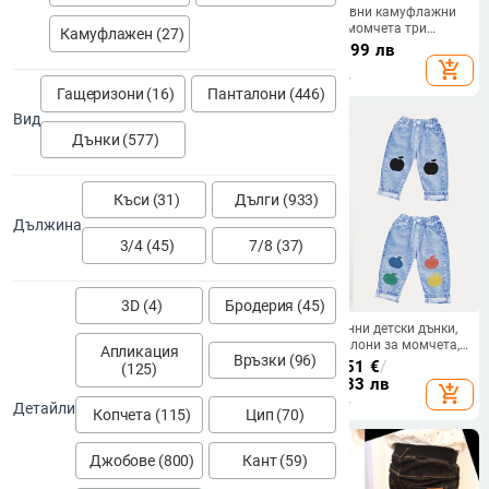
Пролет Есен Детски момчешки
Детски ежедневни камуфлажни
панталони за джогинг Еластична
панталони за момчета три
Камуфлажен (27)
талия Стикер с букви Студентски
модела.
26.84
€
/
52.49 лв
42.43
€
/
82.99 лв
момчешки панталони
add_shopping_cart
add_shopping_cart
Едноцветни универсални детски
Гащеризони (16)
Панталони (446)
панталони за момчета
Вид
Дънки (577)
Къси (31)
Дълги (933)
Дължина
3/4 (45)
7/8 (37)
3D (4)
Бродерия (45)
Ежедневни панталони за
2024 Нови есенни детски дънки,
момчета Пролет Есен Детско
дънкови панталони за момчета,
Апликация
Връзки (96)
облекло Ново 2022 г. Модерни
бебешки панталони, дрехи за
28.05
€
/
54.86 лв
10.73 - 15.51
€
/
(125)
детски облекла Свободни
момичета
20.99 - 30.33 лв
add_shopping_cart
add_shopping_cart
юношески панталони с разделен
Детайли
чатал
Копчета (115)
Цип (70)
Джобове (800)
Кант (59)