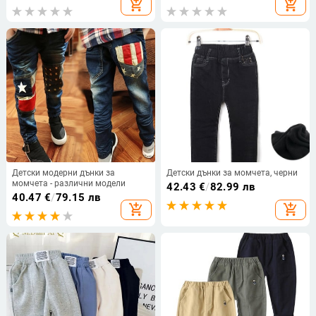
add_shopping_cart
add_shopping_cart
панталони, клинове 0-4 години
дънки за средни и големи деца.
Детски модерни дънки за
Детски дънки за момчета, черни
момчета - различни модели
42.43
€
/
82.99 лв
40.47
€
/
79.15 лв
add_shopping_cart
add_shopping_cart