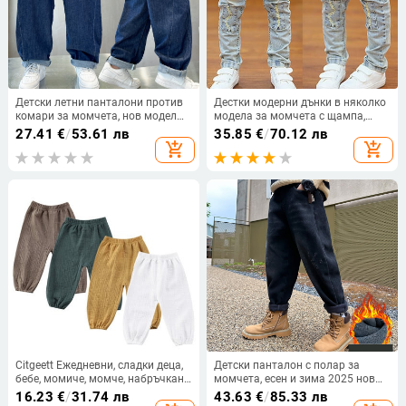
Детски летни панталони против
Дестки модерни дънки в няколко
комари за момчета, нов модел
модела за момчета с щампа,
2026, свободна кройка, тънки
надпис и метални елементи
27.41
€
/
53.61 лв
35.85
€
/
70.12 лв
дънкови панталони за по-големи
add_shopping_cart
add_shopping_cart
деца, ежедневен стил за лятото.
Citgeett Ежедневни, сладки деца,
Детски панталон с полар за
бебе, момиче, момче, набръчкани
момчета, есен и зима 2025 нов
памучни панталони, долнища,
модел, топли и дебели, зимни
16.23
€
/
31.74 лв
43.63
€
/
85.33 лв
набръчкани панталони,
дрехи за момчета, модерни