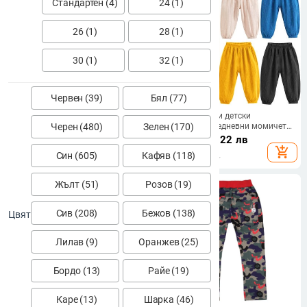
Стандартен (4)
24 (1)
26 (1)
28 (1)
30 (1)
32 (1)
Червен (39)
Бял (77)
Красиви детски дънки за
Летни корейски детски
Черен (480)
Зелен (170)
момчета с апликации в черен
панталони Ежедневни момичета
цвят
Момчета Памучно бельо
32.68
€
/
63.92 лв
15.45
€
/
30.22 лв
Едноцветни свободни плисирани
add_shopping_cart
add_shopping_cart
Син (605)
Кафяв (118)
панталони Панталони за
момичета Харем панталони с
висока талия
Жълт (51)
Розов (19)
Сив (208)
Бежов (138)
Цвят
Лилав (9)
Оранжев (25)
Бордо (13)
Райе (19)
Каре (13)
Шарка (46)