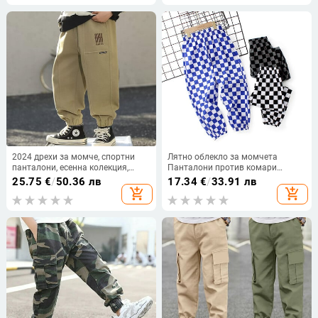
2024 дрехи за момче, спортни
Лятно облекло за момчета
панталони, есенна колекция,
Панталони против комари
нови ежедневни панталони с
Средно големи детски карирани
25.75
€
/
50.36 лв
17.34
€
/
33.91 лв
подвързване на краката,
панталони с климатик
add_shopping_cart
add_shopping_cart
модерни дрехи за момче, W101
Панталони Памучен трикотажен
материал