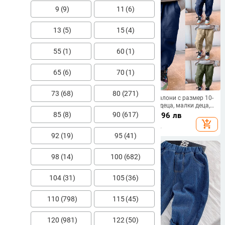
9 (9)
11 (6)
13 (5)
15 (4)
55 (1)
60 (1)
65 (6)
70 (1)
73 (68)
80 (271)
Детски есенни панталони за
Бебешки панталони с размер 10-
момчета в червен,тъмно син и
12 Костюм за деца, малки деца,
бял цвят.
унисекс, пролет, лято, едноцветни
85 (8)
90 (617)
30.15
€
/
58.97 лв
16.85
€
/
32.96 лв
готини джобни панталони в
add_shopping_cart
add_shopping_cart
уличен стил, хип-хоп панталони,
92 (19)
95 (41)
панталони NiñA
98 (14)
100 (682)
104 (31)
105 (36)
110 (798)
115 (45)
120 (981)
122 (50)