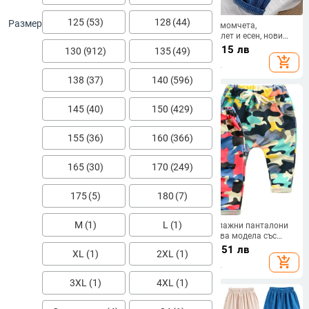
125 (53)
128 (44)
Размер
Ins Есен Зима Детски панталони
Панталони за момчета,
за момчета Памучни дебели
момичета, пролет и есен, нови
поларени панталони за бебета
раирани есенни модни тенденции
23.44
€
/
45.84 лв
22.06
€
/
43.15 лв
130 (912)
135 (49)
Момчета Jogger Pants Твърди
за момчета, широки дънки,
add_shopping_cart
add_shopping_cart
ежедневни спортни панталони за
бебешки ежедневни детски
бебета момчета
раирани панталони
138 (37)
140 (596)
145 (40)
150 (429)
155 (36)
160 (366)
165 (30)
170 (249)
175 (5)
180 (7)
M (1)
L (1)
Ретро детски ежедневни
Детски камуфлажни панталони
панталони Свободен удобен
за момчета - два модела със
гащеризон Панталони Момчета
зелен и червен
21.55
€
/
42.15 лв
24.29
€
/
47.51 лв
XL (1)
2XL (1)
Момичета Репички Панталони
add_shopping_cart
add_shopping_cart
Пролет Есен Дебели бебешки
панталони
3XL (1)
4XL (1)