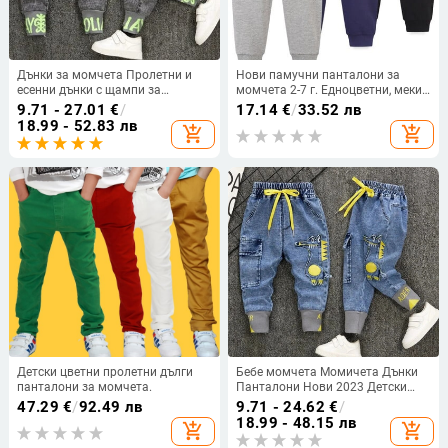
Дънки за момчета Пролетни и
Нови памучни панталони за
есенни дънки с щампи за
момчета 2-7 г. Едноцветни, меки,
момчета Нови детски свободни
свободни, уютни спортни
9.71 - 27.01
€
/
17.14
€
/
33.52 лв
ежедневни панталони за
панталони за малки деца
18.99 - 52.83 лв
add_shopping_cart
add_shopping_cart
момчета в западен стил
Ежедневни панталони с
еластична талия, спортни
панталони, домашно облекло
Детски цветни пролетни дълги
Бебе момчета Момичета Дънки
панталони за момчета.
Панталони Нови 2023 Детски
панталони 1-9 години Момчета
47.29
€
/
92.49 лв
9.71 - 24.62
€
/
Момичета Дънки Момчета
18.99 - 48.15 лв
add_shopping_cart
add_shopping_cart
Ежедневни панталони Дънки с
анимационни букви за деца