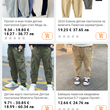
Пролет и есен Нови детски
2024 Есенни детски панталони за
панталони Един стил Мода за
момчета Памучни карикатурни
момчета и момичета
бродерии Спортни панталони за
9.34 - 18.80
€
/
19.25
€
/
37.65 лв
Универсални памучни детски
бебета за момчета Свободни
18.27 - 36.77 лв
add_shopping_cart
add_shopping_cart
спортни панталони Ежедневни
универсални панталони за малки
панталони
момчета
Детски карго панталони Детски
Бебешки памучни ежедневни
панталони Момчета Пролетни
панталони 0-7 години Пролет
ежедневни панталони Детско
Есен Детски детски панталони
9.71 - 30.85
€
/
12.66
€
/
24.76 лв
облекло Памучни момчета Дълги
Прави ластични талии/Harlan
18.99 - 60.34 лв
add_shopping_cart
add_shopping_cart
панталони Облекло за момчета
Множество стилове