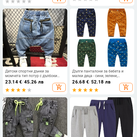
Спортни панталони
Детски спортни дънки за
Дълги панталони за бебета и
момчета тип потур с дълбоки
малки деца - сини, зелени,
джобове в светъл цвят
кафяви, оранжеви със звездички
23.14
€
/
45.26 лв
26.68
€
/
52.18 лв
add_shopping_cart
add_shopping_cart