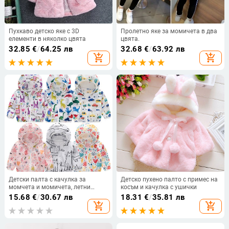
Пухкаво детско яке с 3D
Пролетно яке за момичета в два
елементи в няколко цвята
цвята.
32.85
€
/
64.25 лв
32.68
€
/
63.92 лв
add_shopping_cart
add_shopping_cart
Детски палта с качулка за
Детско пухено палто с примес на
момчета и момичета, летни
косъм и качулка с ушички
слънцезащитни дрехи, връхни
15.68
€
/
30.67 лв
18.31
€
/
35.81 лв
дрехи с дишащ принт, леки
add_shopping_cart
add_shopping_cart
ежедневни спортни дрехи с чанта
за съхранение