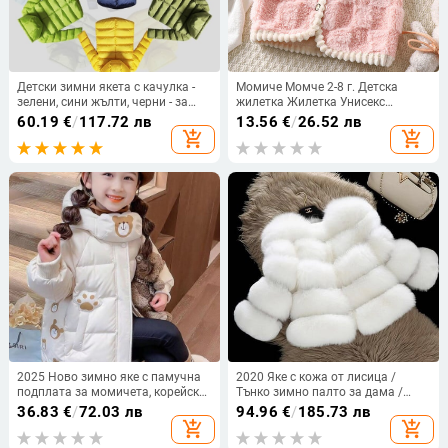
Детски зимни якета с качулка -
Момиче Момче 2-8 г. Детска
зелени, сини жълти, черни - за
жилетка Жилетка Унисекс
момчета и момичета
Жилетки Жилетки Бебешки
60.19
€
/
117.72 лв
13.56
€
/
26.52 лв
фланелени удебелени домашни
add_shopping_cart
add_shopping_cart
дрехи Прохождащи момичета
Зимни дрехи
2025 Ново зимно яке с памучна
2020 Яке с кожа от лисица /
подплата за момичета, корейски
Тънко зимно палто за дама /
стил, стилно есенно и зимно
Палто от изкуствена кожа
36.83
€
/
72.03 лв
94.96
€
/
185.73 лв
палто с памучна подплата за
add_shopping_cart
add_shopping_cart
бебета момичета