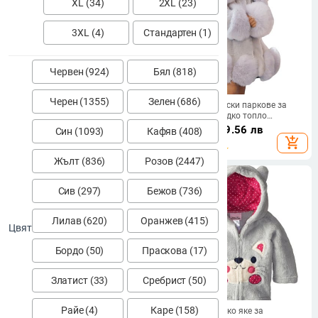
XL (34)
2XL (23)
3XL (4)
Стандартен (1)
Червен (924)
Бял (818)
Черен (1355)
Зелен (686)
Стилно дънково яке за момичета
Зимно яке Детски паркове за
през 2024 г., нова пролет,
момичета Сладко топло
корейски стил в Интернет топове
сватбено палто от изкуствена
56.01
€
/
109.55 лв
61.13
€
/
119.56 лв
Син (1093)
Кафяв (408)
на знаменитости, ежедневно
кожа за момичета Детски зимни
add_shopping_cart
add_shopping_cart
дънково яке с качулка за
дрехи Меки парти палта за
момичета
момиченца
Жълт (836)
Розов (2447)
Сив (297)
Бежов (736)
Лилав (620)
Оранжев (415)
Цвят
Бордо (50)
Праскова (17)
Златист (33)
Сребрист (50)
Райе (4)
Каре (158)
Есенно-зимно едноредно
Плюшено детско яке за