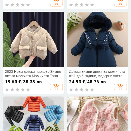
add_shopping_cart
add_shopping_cart
Дишащи детски дрехи Горно
палта.
облекло
2023 Нови детски паркове Зимно
Детски зимни дрехи за момичета
яке за момчета Момичета Топло
от 1 до 6 години, модерни якета с
горно палто Детски удебелени
памучна подплата и удебелен
19.60
€
/
38.33 лв
24.93
€
/
48.76 лв
кадифени якета Бебешки палта
подплат, директни продажби от
add_shopping_cart
add_shopping_cart
Меки ежедневни горни дрехи
фабриката, ексклузивно за износ,
стилни якета с памучна
подплата.