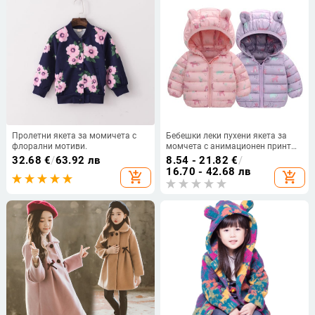
Пролетни якета за момичета с
Бебешки леки пухени якета за
флорални мотиви.
момчета с анимационен принт
на динозавър Топли връхни
32.68
€
/
63.92 лв
8.54 - 21.82
€
/
дрехи с качулка Зима Есен
16.70 - 42.68 лв
add_shopping_cart
add_shopping_cart
Детски палта за момичета
Ежедневно облекло