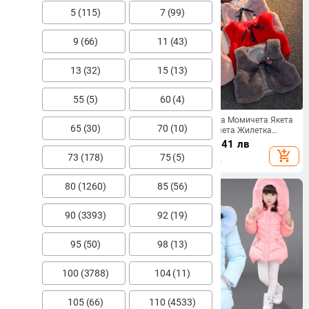
5 (115)
7 (99)
9 (66)
11 (43)
13 (32)
15 (13)
55 (5)
60 (4)
Зимно яке за момчета и
Детска жилетка Момичета Якета
65 (30)
70 (10)
момичета с джобове и 3D мечета
за деца Момичета Жилетка
в червен, зелен и жълт цвят
Бебешки дрехи Връхни дрехи за
51.65
€
/
101.02 лв
24.75
€
/
48.41 лв
малки деца Есенни жилетки със
add_shopping_cart
add_shopping_cart
73 (178)
75 (5)
заешка коса
80 (1260)
85 (56)
90 (3393)
92 (19)
95 (50)
98 (13)
100 (3788)
104 (11)
105 (66)
110 (4533)