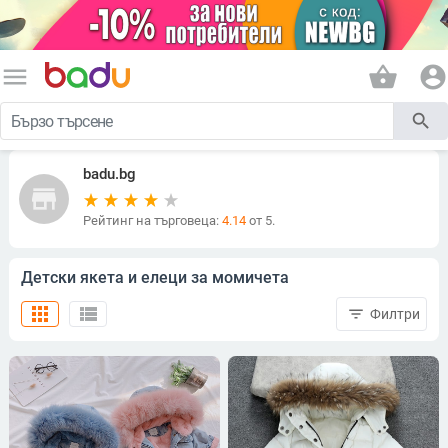
menu
shopping_basket
account_circle
search
badu.bg
store
Рейтинг на търговеца:
4.14
от 5.
Детски якета и елеци за момичета
apps
view_list
filter_list
Филтри