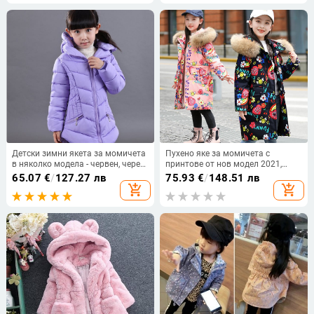
Детски зимни якета за момичета
Пухено яке за момичета с
в няколко модела - червен, черен,
принтове от нов модел 2021,
лилав
средна дължина, с анимационен
65.07
€
/
127.27 лв
75.93
€
/
148.51 лв
принт, удебелено, с графити, за
add_shopping_cart
add_shopping_cart
средни и големи деца, продажба
на едро