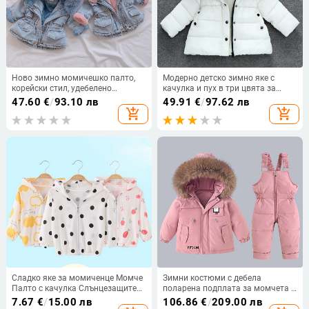
Ново зимно момичешко палто,
Модерно детско зимно яке с
корейски стил, удебелено
качулка и пух в три цвята за
дънково яке с подплата от полар
момичета
47.60
€
/
93.10 лв
49.91
€
/
97.62 лв
за малки деца и момчета, с
add_shopping_cart
add_shopping_cart
голяма кожена яка
Сладко яке за момиченце Момче
Зимни костюми с дебела
Палто с качулка Слънцезащитен
поларена подплата за момчета и
крем Бебешко момиченце Лятна
момичета, корейски стил, топли и
7.67
€
/
15.00 лв
106.86
€
/
209.00 лв
слънцезащита с дълги ръкави
ветроустойчиви, модерни зимни