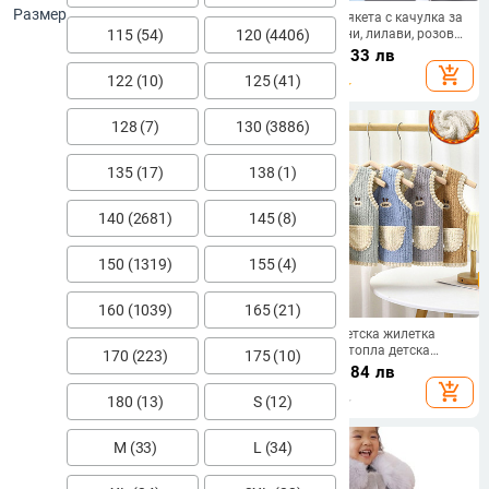
Размер
Детско яке Very Fish 2025, пролет
Детски зимни якета с качулка за
115 (54)
120 (4406)
и есен, нови момчета и момичета
момичета - сини, лилави, розови,
Мотоциклетно късо кожено яке
червени
29.20
€
/
57.11 лв
36.47
€
/
71.33 лв
плюс кадифе RQ315
add_shopping_cart
add_shopping_cart
122 (10)
125 (41)
128 (7)
130 (3886)
135 (17)
138 (1)
140 (2681)
145 (8)
150 (1319)
155 (4)
160 (1039)
165 (21)
Сладко кожено яке за момчета с
Есенна нова детска жилетка
ципове в розов и черен цвят
Мека дишаща топла детска
170 (223)
175 (10)
жилетка Палто Предучилищна
52.16
€
/
102.02 лв
13.21
€
/
25.84 лв
възраст Момче Момиче Бебешки
add_shopping_cart
add_shopping_cart
жилетки без ръкави Детско
180 (13)
S (12)
облекло
M (33)
L (34)