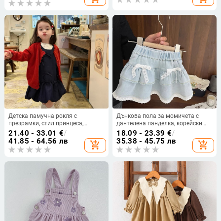
Детска памучна рокля с
Дънкова пола за момичета с
презрамки, стил принцеса,
дантелена панделка, корейски
еднотонен модел, подплата от
стил, 70% памук, подплата 30–
21.40 - 33.01
€
/
18.09 - 23.39
€
/
памук, есен 2025
50%, за възраст 3–8 години
41.85 - 64.56 лв
35.38 - 45.75 лв
add_shopping_cart
add_shopping_cart