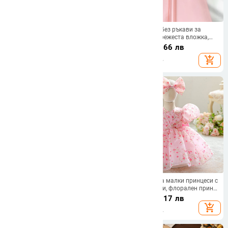
Детска рокля — сладък принцес
Детска рокля без ръкави за
стил, есенно 2025 издание,
момичета с мрежеста вложка,
полиестерна материя с ензимно
полиестерна тъкан, подплата,
48.85 - 56.17
€
/
20.79
€
/
40.66 лв
пране и прозрачна тъкан, за
едноцветен модел
95.54 - 109.86 лв
add_shopping_cart
add_shopping_cart
момичета над 8 години.
Лятна рокля за бебе момиче с
Mqatz рокля за малки принцеси с
мрежеста материя и цветна
пухкави ръкави, флорален принт
бродерия, тюлена пола с
и тюлена пола
23.11
€
/
45.20 лв
37.41
€
/
73.17 лв
презрамки
add_shopping_cart
add_shopping_cart