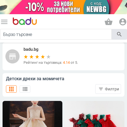
menu
shopping_basket
account_circle
search
badu.bg
store
Рейтинг на търговеца:
4.14
от 5.
Детски дрехи за момичета
apps
view_list
filter_list
Филтри