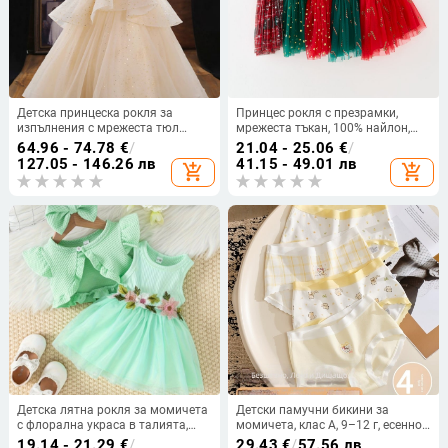
Детска принцеска рокля за
Принцес рокля с презрамки,
изпълнения с мрежеста тюл
мрежеста тъкан, 100% найлон,
пола, за момичета 3–8 години,
подплата 100% памук, за деца 1–
64.96 - 74.78
€
/
21.04 - 25.06
€
/
пролет-лято-есен, полиестер 95%
3 г
127.05 - 146.26 лв
41.15 - 49.01 лв
add_shopping_cart
add_shopping_cart
Детска лятна рокля за момичета
Детски памучни бикини за
с флорална украса в талията,
момичета, клас А, 9–12 г, есенно-
мрежеста тюлева рокля с
зимни, средна талия, удобно
19.14 - 21.29
€
/
29.43
€
/
57.56 лв