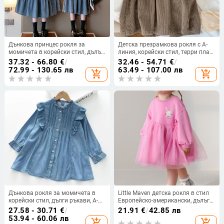
Дънкова принцес рокля за
Детска презрамкова рокля с А-
момичета в корейски стил, дълъг
линия, корейски стил, терри плат,
ръкав, 85% памук, за деца на
едноцветна, подплата от акрил,
37.32 - 66.80
€
/
32.46 - 54.71
€
/
възраст 8–9 години
за пролет и есен
72.99 - 130.65 лв
63.49 - 107.00 лв
add_shopping_cart
add_shopping_cart
Дънкова рокля за момичета в
Little Maven детска рокля в стил
корейски стил, дълги ръкави, А-
Европейско-американски, дълъг
линия, 70–80% памук, за деца 3–
ръкав, мрежеста пола, 100%
27.58 - 30.71
€
/
21.91
€
/
42.85 лв
8 години, есен 2025
памук, рокля на принцеса
53.94 - 60.06 лв
add_shopping_cart
add_shopping_cart