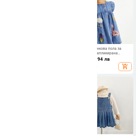
Корейски стил дълъг ръкав
Little maven дънкова пола за
детска рокля, А-линия, 100%
момичета със апликирана
памук, принт животни/
карикатурна бродерия,
16.42 - 19.36
€
/
22.98
€
/
44.94 лв
карикатури/цветя, за деца на
европейско-американски стил
32.11 - 37.86 лв
add_shopping_cart
add_shopping_cart
възраст 3–8 г