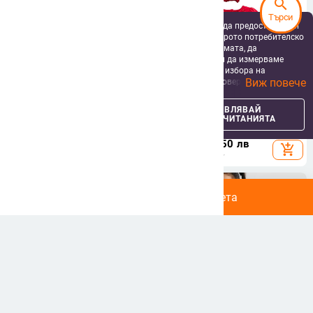
search
Търси
Ние използваме бисквитки и подобни технологии, за да предоставяме и
подобряваме нашата Услуга, да ви осигурим най-доброто потребителско
изживяване, да поддържаме сигурността на платформата, да
персонализираме съдържанието и рекламите, както и да измерваме
ефективността на нашите маркетингови кампании. С избора на
Виж повече
„Приемам всички“ вие се съгласявате ние и нашите доверени партньори
да съхраняваме бисквитки и подобни технологии на вашето устройство
за рекламни и аналитични цели. Можете по всяко време да управлявате
Дънкова пола за момичета, A-
Бебешка памучна рокля в каре,
УПРАВЛЯВАЙ
ПРИЕМИ ВСИЧКИ
своите предпочитания, като натиснете „Управлявай предпочитанията“.
линия, корейска версия, солиден
А-линия, подплата 100% памук,
ПРЕДПОЧИТАНИЯТА
За повече информация, моля, вижте нашата
Политика за защита на
модел, 85% памук, 10% полиестер,
за деца 1–3 години
24.85
€
/
48.60 лв
25.65 - 38.60
€
/
данните
.
5% вискоза
50.17 - 75.50 лв
add_shopping_cart
add_shopping_cart
child_friendly
Детски дрехи за момичета