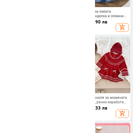
Детска рокля Otinluo – принцес
Дънена рокля за бебета
стил, тюлена пола с 3D цветя,
момичета с панделка и обемни
вечерна рокля, полиестер с
ръкави — пасторално casual, А-
35.13
€
/
68.71 лв
23.98
€
/
46.90 лв
памучна подплата, материя с
линия
add_shopping_cart
add_shopping_cart
мачкана текстура и прозрачна
тъкан
Детска принцова рокля за есен,
Принцес стил рокля за момичета
100% памук, подплата от памук,
от 100% памук, ръчно изработена
меко обработена тъкан, стил
панделка, дълги ръкави, за деца
26.44
€
/
51.71 лв
35.45
€
/
69.33 лв
принцеса
на възраст 1–3 години
add_shopping_cart
add_shopping_cart