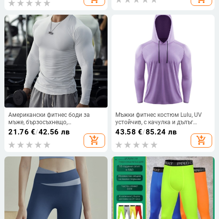
спортен жилет, спортен костюм
Американски фитнес боди за
Мъжки фитнес костюм Lulu, UV
мъже, бързосъхнещо,
устойчив, с качулка и дълъг
абсорбиращо потта, дишащо, с
ръкав, спортен, бързосъхнещ, за
21.76
€
/
42.56 лв
43.58
€
/
85.24 лв
дълъг ръкав, тънко спортно
бягане, баскетбол, слънцезащита
add_shopping_cart
add_shopping_cart
тренировъчно облекло с лого