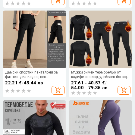
add_shopping_cart
add_shopping_cart
компресионно облекло
самозагряващи се спортни
панталони
Дамски спортни панталони за
Мъжки зимен термобельо от
фитнес - два в едно, със
кадифе с полар, удебелен бягащ
странични джобове, дълги за
костюм, студоустойчив, спортен,
22.21
€
/
43.44 лв
27.61 - 40.57
€
/
тичане, пролетни пилатес и йога,
тесен, есенен, с дълги панталони
54.00 - 79.35 лв
add_shopping_cart
add_shopping_cart
голям размер