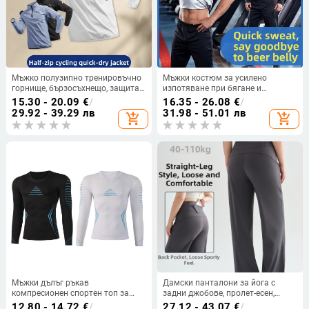
Мъжко полузипно тренировъчно
Мъжки костюм за усилено
горнище, бързосъхнещо, защита
изпотяване при бягане и
от слънцето, дълъг ръкав, за
тренировки
15.30 - 20.09
€
/
16.35 - 26.08
€
/
бягане и фитнес през есенно-
29.92 - 39.29 лв
31.98 - 51.01 лв
add_shopping_cart
add_shopping_cart
зимния сезон
Мъжки дълъг ръкав
Дамски панталони за йога с
компресионен спортен топ за
задни джобове, пролет-есен,
тренировки по баскетбол, бягане
плюс размер, висока талия,
12.80 - 14.72
€
/
27.12 - 43.07
€
/