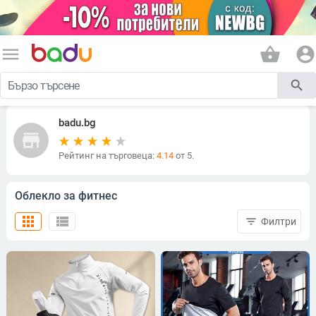
menu
shopping_basket
account_circle
search
badu.bg
store
Рейтинг на търговеца:
4.14
от 5.
Облекло за фитнес
apps
view_list
filter_list
Филтри