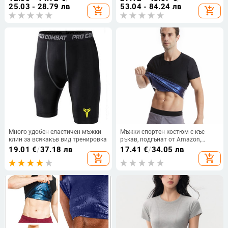
и колоездене — дишащ,
свободен крой, прави/широки
25.03 - 28.79 лв
53.04 - 84.24 лв
add_shopping_cart
add_shopping_cart
бързосъхнещ, висока
крака, спортни панталони
еластичност
Много удобен еластичен мъжки
Мъжки спортен костюм с къс
клин за всякакъв вид тренировка
ръкав, подгънат от Amazon,
спортен корсет, оформящо бельо,
19.01
€
/
37.18 лв
17.41
€
/
34.05 лв
европейски и американски
add_shopping_cart
add_shopping_cart
спортове с къс ръкав