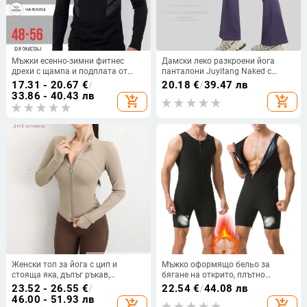
Мъжки есенно-зимни фитнес
Дамски леко разкроени йога
дрехи с щампа и подплата от
панталони Juyitang Naked с
полар, високоеластични,
висока еластичност, повдигащи
17.31 - 20.67
€
/
20.18
€
/
39.47 лв
дишащи, с база, топла дреха
ханша и прилепнали към тялото,
33.86 - 40.43 лв
add_shopping_cart
add_shopping_cart
за лятото
Женски топ за йога с цип и
Мъжко оформящо бельо за
стояща яка, дълъг ръкав,
бягане на открито, плътно
вталяващо спортно яке за
прилепнало фитнес облекло за
23.52 - 26.55
€
/
22.54
€
/
44.08 лв
бягане през есента
контрол на корема, европейски и
46.00 - 51.93 лв
add_shopping_cart
add_shopping_cart
американски трансграничен