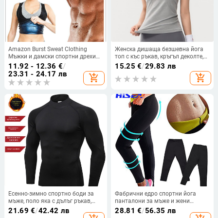
Amazon Burst Sweat Clothing
Женска дишаща безшевна йога
Мъжки и дамски спортни дрехи
топ с къс ръкав, кръгъл деколте,
за изгаряне на мазнини, коремни
еластична прилепнала кройка,
11.92 - 12.36
€
/
15.25
€
/
29.83 лв
упражнения, Burst Sweat Vest,
бързосъхнеща за лято
23.31 - 24.17 лв
add_shopping_cart
add_shopping_cart
бягане, спортни дрехи, дрехи за
оформяне на тялото, дрехи за
йога
Есенно-зимно спортно боди за
Фабрични едро спортни йога
мъже, поло яка с дълъг ръкав,
панталони за мъже и жени
кадифено топло, еластично,
бодибилдинг потни оформящи
21.69
€
/
42.42 лв
28.81
€
/
56.35 лв
бързосъхнещо, фитнес, бягане,
тялото сауна панталони бягащи