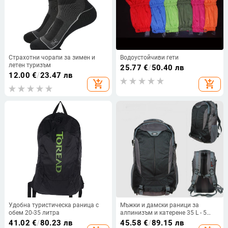
Страхотни чорапи за зимен и
Водоустойчиви гети
летен туризъм
25.77
€
/
50.40 лв
12.00
€
/
23.47 лв
add_shopping_cart
add_shopping_cart
Удобна туристическа раница с
Мъжки и дамски раници за
обем 20-35 литра
алпинизъм и катерене 35 L - 5
модела
41.02
€
/
80.23 лв
45.58
€
/
89.15 лв