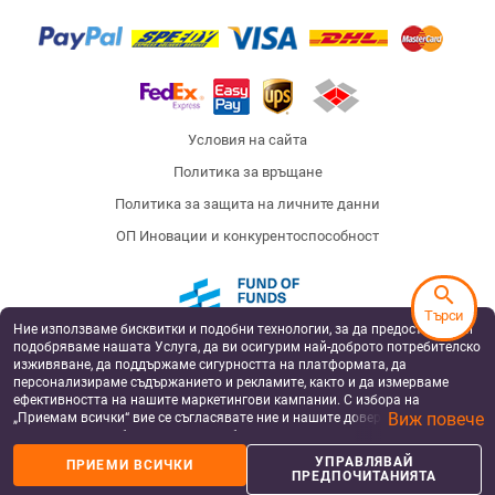
Условия на сайта
Политика за връщане
Политика за защита на личните данни
ОП Иновации и конкурентоспособност
search
Търси
Ние използваме бисквитки и подобни технологии, за да предоставяме и
Fund of Funds
подобряваме нашата Услуга, да ви осигурим най-доброто потребителско
изживяване, да поддържаме сигурността на платформата, да
персонализираме съдържанието и рекламите, както и да измерваме
ефективността на нашите маркетингови кампании. С избора на
Виж повече
„Приемам всички“ вие се съгласявате ние и нашите доверени партньори
European Regional Development Fund
Operational Programme Innovation and
да съхраняваме бисквитки и подобни технологии на вашето устройство
Competitiveness
за рекламни и аналитични цели. Можете по всяко време да управлявате
УПРАВЛЯВАЙ
ПРИЕМИ ВСИЧКИ
своите предпочитания, като натиснете „Управлявай предпочитанията“.
Badu has been supported by Silverline Capital, a private equity fund, co-financed by the
ПРЕДПОЧИТАНИЯТА
by the European Structural and Investment Funds under the operational program
За повече информация, моля, вижте нашата
Политика за защита на