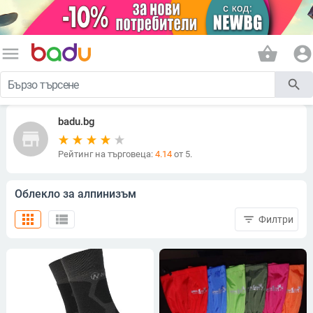
menu
shopping_basket
account_circle
search
badu.bg
store
Рейтинг на търговеца:
4.14
от 5.
Облекло за алпинизъм
apps
view_list
filter_list
Филтри