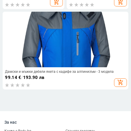
add_shopping_cart
add_shopping_cart
Дамски и мъжки дебели якета с кадифе за алпинизъм - 3 модела
99.14
€
/
193.90 лв
add_shopping_cart
За нас