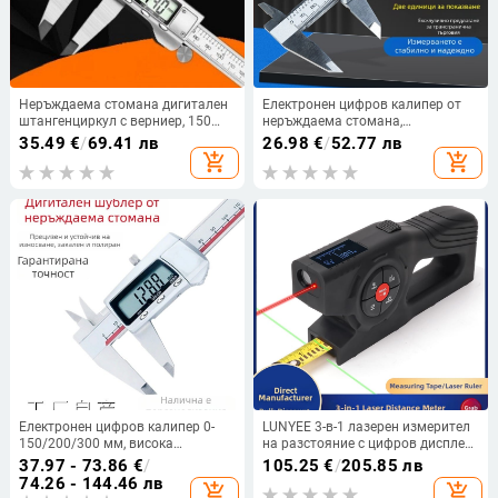
Неръждаема стомана дигитален
Електронен цифров калипер от
штангенциркул с верниер, 150
неръждаема стомана,
мм, изцяло метален, висока
високопрецизен, диапазон 0-150-
35.49
€
/
69.41 лв
26.98
€
/
52.77 лв
прецизност
200 мм
add_shopping_cart
add_shopping_cart
Електронен цифров калипер 0-
LUNYEE 3-в-1 лазерен измерител
150/200/300 мм, висока
на разстояние с цифров дисплей,
прецизност, неръждаема
индустриална употреба,
37.97 - 73.86
€
/
105.25
€
/
205.85 лв
стомана, верньор калипер
презареждаем
74.26 - 144.46 лв
add_shopping_cart
add_shopping_cart