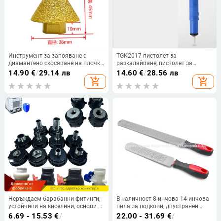
Инструмент за запояване с
TGK2017 пистолет за
диамантено скосяване на плочки
разкалайване, пистолет за
мрамор райбер ъглошлайф
разкалайване, екстрактор за
14.90
€
/
29.14 лв
14.60
€
/
28.56 лв
скосяване шлифовъчно свредло
калаена шлака с двоен пръстен,
add_shopping_cart
add_shopping_cart
шлифовъчна глава на едро
въздушно разкалайване, помпа
за разкалайване, жълто цвете
842C
Неръждаем барабанни фитинги,
В наличност 8-инчова 14-инчова
устойчиви на киселини, основи и
пила за подкови, двустранен
масло, барабанен съединител,
инструмент за ремонт на копита,
6.69 - 15.53
€
/
22.00 - 31.69
€
/
редуктор, от неръждаема
пила за подкови за коне с