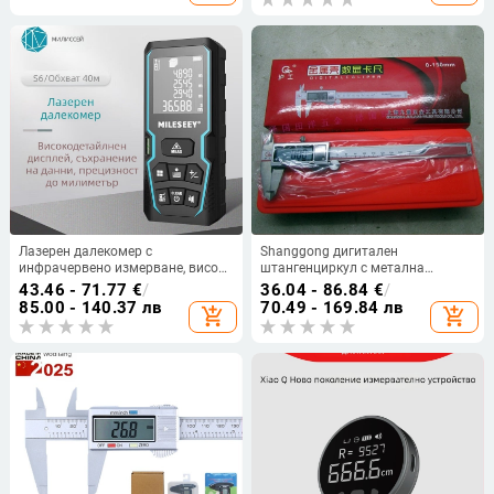
джадеит/бижута/гривни)
Лазерен далекомер с
Shanggong дигитален
инфрачервено измерване, висока
штангенциркул с метална
прецизност, водоустойчив и
обвивка, диапазон 0-150/200/300
43.46 - 71.77
€
/
36.04 - 86.84
€
/
ръчен инструмент (Марка
мм
85.00 - 140.37 лв
70.49 - 169.84 лв
add_shopping_cart
add_shopping_cart
Magnification; Тип: лазерен
далекомер; Максимална памет:
30)