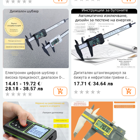
Електронен цифров шублер с
Дигитален штангенциркул за
висока прецизност, диапазон 0-
бижута и нефритови гривни с
100-150 мм, голям дисплей
цифров дисплей – висока
14.41 - 19.72
€
/
17.71
€
/
34.64 лв
прецизност електронен
28.18 - 38.57 лв
add_shopping_cart
add_shopping_cart
измервателен инструмент