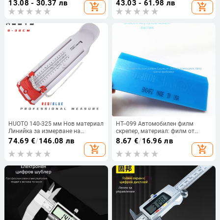
13.08 - 30.37 лв
43.03 - 61.98 лв
add_shopping_cart
add_shopping_cart
стомана, връзки 4/6/1 инча, Ø32
дръжка, инструмент за грижа за
подкови
HUOTO 140-325 мм Нов материал
HT--099 Автомобилен филм
Линийка за измерване на
скрепер, материал: филм от
дължина на краката за
говеждо сухожилие, твърд
74.69
€
/
146.08 лв
8.67
€
/
16.96 лв
възрастни Инструмент за
скрепер за монтаж на
add_shopping_cart
add_shopping_cart
измерване на дължина на
автомобилно фолио, за
краката
избърсване на филм, тегло 0.06