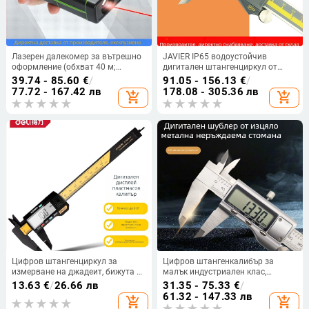
Лазерен далекомер за вътрешно
JAVIER IP65 водоустойчив
оформление (обхват 40 м;
дигитален штангенциркул от
инфрачервен сензор; електронно
неръждаема стомана, цифров
39.74 - 85.60
€
/
91.05 - 156.13
€
/
измерване; серия OQ)
дисплей, диапазон 0-150/200/300
77.72 - 167.42 лв
178.08 - 305.36 лв
add_shopping_cart
add_shopping_cart
мм, разделение 0,005 мм
Цифров штангенциркул за
Цифров штангенкалибър за
измерване на джадеит, бижута и
малък индустриален клас,
гривни, висока прецизност
резолюция 0,01 мм, неръждаема
13.63
€
/
26.66 лв
31.35 - 75.33
€
/
(Марка: Effective; Тип: цифров
стомана, обхват 0–150 мм,
61.32 - 147.33 лв
add_shopping_cart
add_shopping_cart
штангенциркул; Приложение:
електронен дълбочиномер