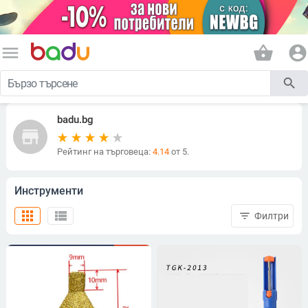
menu
shopping_basket
account_circle
search
badu.bg
store
Рейтинг на търговеца:
4.14
от 5.
Инструменти
apps
view_list
filter_list
Филтри