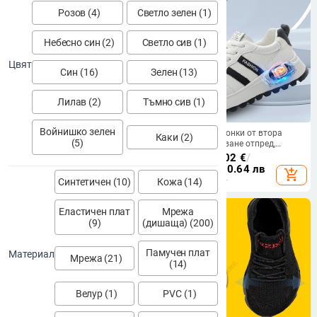
Розов (4)
Светло зелен (1)
Небесно син (2)
Светло сив (1)
Цвят
Син (16)
Зелен (13)
Лилав (2)
Тъмно сив (1)
Войнишко зелен
Дамски платнени обувки в
Дамски маратонки от втора
Каки (2)
(5)
пекински стил, мека подметка,
кожа, закопчаване отпред,
удобни за ежедневно носене,
кръгла носка, среден ток 3–5 см,
28.42
€
/
55.58 лв
68.65 - 77.02
€
/
обувки Мери Джейн
за пролетта
134.27 - 150.64 лв
add_shopping_cart
add_shopping_cart
Синтетичен (10)
Кожа (14)
Еластичен плат
Мрежа
(9)
(дишаща) (200)
Памучен плат
Материал
Мрежа (21)
(14)
Велур (1)
PVC (1)