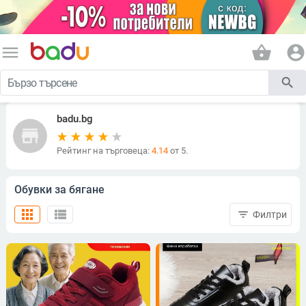
menu
shopping_basket
account_circle
search
badu.bg
store
Рейтинг на търговеца:
4.14
от 5.
Обувки за бягане
apps
view_list
filter_list
Филтри