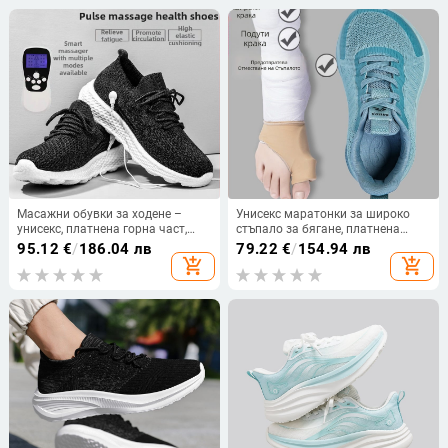
Масажни обувки за ходене –
Унисекс маратонки за широко
унисекс, платнена горна част,
стъпало за бягане, платнена
кръгъл нос, еластична лента за
горна част, кръгъл нос, връзки
95.12
€
/
186.04 лв
79.22
€
/
154.94 лв
закопчаване, код 0001
отпред, есенно издание 2025
add_shopping_cart
add_shopping_cart