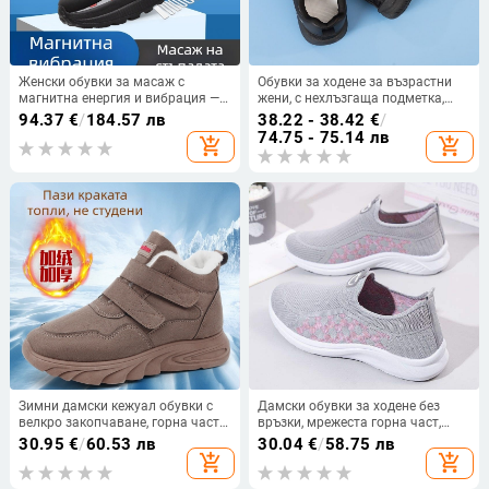
Женски обувки за масаж с
Обувки за ходене за възрастни
магнитна енергия и вибрация —
жени, с нехлъзгаща подметка,
естествена кожа, кръгла носка,
мрежеста горна част, заострен
94.37
€
/
184.57 лв
38.22 - 38.42
€
/
връзки отпред, ток 3–5 см, есен
нос, есен 2024 пускане на пазара
74.75 - 75.14 лв
add_shopping_cart
add_shopping_cart
2024
Зимни дамски кежуал обувки с
Дамски обувки за ходене без
велкро закопчаване, горна част
връзки, мрежеста горна част,
от плат, кръгла пръст, плосък ток
остър нос, дишащи, с антимирис
30.95
€
/
60.53 лв
30.04
€
/
58.75 лв
система, противохлъзгаща се
add_shopping_cart
add_shopping_cart
мека подметка