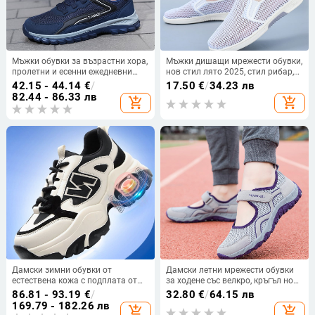
Мъжки обувки за възрастни хора,
Мъжки дишащи мрежести обувки,
пролетни и есенни ежедневни
нов стил лято 2025, стил рибар,
обувки с мека подметка за хора
обувки от стария пекински плат,
42.15 - 44.14
€
/
17.50
€
/
34.23 лв
на средна и по-възрастна
ежедневни бели маратонки с
82.44 - 86.33 лв
add_shopping_cart
add_shopping_cart
възраст, дишащи спортни обувки
кухи отвори.
за ходене, неплъзгащи се обувки
за татко, 48 бр., дамски
Дамски зимни обувки от
Дамски летни мрежести обувки
естествена кожа с подплата от
за ходене със велкро, кръгъл нос,
флийс, магнитна вибрация за
нисък ток 1–3 см
86.81 - 93.19
€
/
32.80
€
/
64.15 лв
масаж на стъпалото, кръгъл нос,
169.79 - 182.26 лв
add_shopping_cart
add_shopping_cart
среден ток 3–5 cm, ластик,