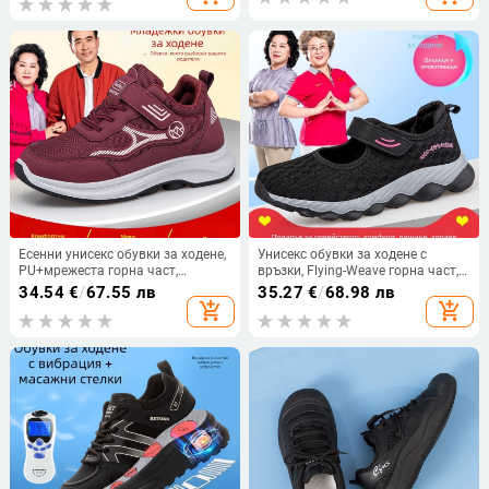
ежедневен стил
Есенни унисекс обувки за ходене,
Унисекс обувки за ходене с
PU+мрежеста горна част,
връзки, Flying-Weave горна част,
закопчаване с велкро, кръгъл
кръгъл пръст, противохлъзгаща
34.54
€
/
67.55 лв
35.27
€
/
68.98 лв
нос, нисък ток 1-3 см
се подметка, нисък ток 1–3 см,
add_shopping_cart
add_shopping_cart
есен 2024