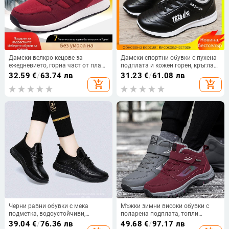
Дамски велкро кецове за
Дамски спортни обувки с пухена
ежедневието, горна част от плат,
подплата и кожен горен, кръгла
кръгъл нос, плосък ток
носка, нисък ток 1–3 cm, връзки,
32.59
€
/
63.74 лв
31.23
€
/
61.08 лв
подметка с инжекционно
add_shopping_cart
add_shopping_cart
формоване
Черни равни обувки с мека
Мъжки зимни високи обувки с
подметка, водоустойчиви,
поларена подплата, топли
маслоустойчиви, неплъзгащи се,
памучни обувки за средна и
39.04
€
/
76.36 лв
49.68
€
/
97.17 лв
за дълготрайно стоене, работни
напреднала възраст, кожени,