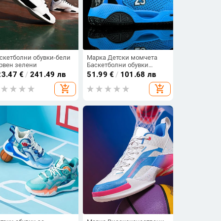
скетболни обувки-бели
Марка Детски момчета
рвен зелени
Баскетболни обувки
Дебела подметка
23.47
€
/
241.49 лв
51.99
€
/
101.68 лв
Дишащи нехлъзгащи се
add_shopping_cart
add_shopping_cart
Маратонки за момичета
Спортни обувки Детски
кошнички Обувки Ботуши
Унисекс