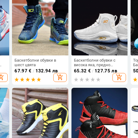
Баскетболни обувки в
Баскетболни обувки с
To
шест цвята
висока яка, предно
Ба
аща
връзване, дишаща
мъ
67.97
€
/
132.94 лв
65.32
€
/
127.75 лв
5
–48
мрежеста горна част, леки
ба
opping_cart
add_shopping_cart
add_shopping_cart
и издръжливи, гумена
Д
подметка против
ба
подхлъзване