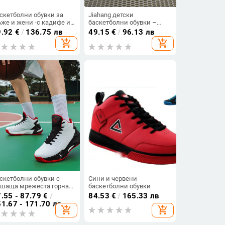
скетболни обувки за
Jiahang детски
же и жени -с кадифе и
баскетболни обувки –
з кадифе
повишаване на
9.92
€
/
136.75 лв
49.15
€
/
96.13 лв
височината, мрежесто
add_shopping_cart
add_shopping_cart
горно, модел на райета,
предно връзване,
неплъзгаща гумена
подметка
скетболни обувки с
Сини и червени
шаща мрежеста горна
баскетболни обувки
ст, резинова подметка,
.55 - 87.79
€
/
84.53
€
/
165.33 лв
тихлъзгаща подметка,
1.67 - 171.70 лв
add_shopping_cart
add_shopping_cart
ортизираща технология,
едно високи