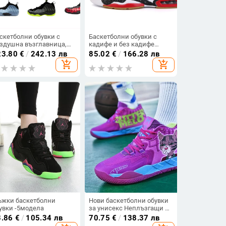
скетболни обувки с
Баскетболни обувки с
здушна възглавница,
кадифе и без кадифе
сок връх от естествена
-няколко цвята
23.80
€
/
242.13 лв
85.02
€
/
166.28 лв
жа, дишащи,
add_shopping_cart
add_shopping_cart
носоустойчиви,
дметка от естествена
ма
жки баскетболни
Нови баскетболни обувки
увки -5модела
за унисекс Неплъзгащи се
спортни обувки Мъжки
3.86
€
/
105.34 лв
70.75
€
/
138.37 лв
външни високи детски