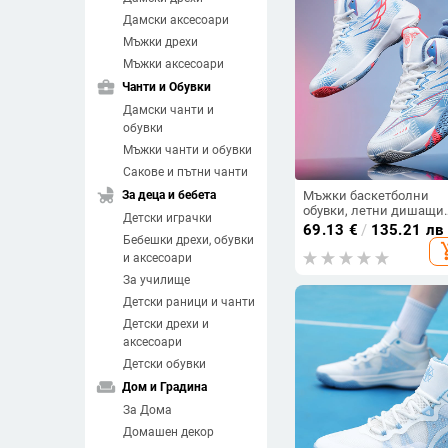
Дамски аксесоари
Мъжки дрехи
Мъжки аксесоари
business_center
Чанти и Обувки
Дамски чанти и
обувки
Мъжки чанти и обувки
Сакове и пътни чанти
child_friendly
За деца и бебета
Мъжки баскетболни
обувки, летни дишащи
Детски играчки
спортни обувки с диш
69.13
€
/
135.21 лв
Бебешки дрехи, обувки
технология, размер 47
add_sh
и аксесоари
За училище
Детски раници и чанти
Детски дрехи и
аксесоари
Детски обувки
weekend
Дом и Градина
За Дома
Домашен декор