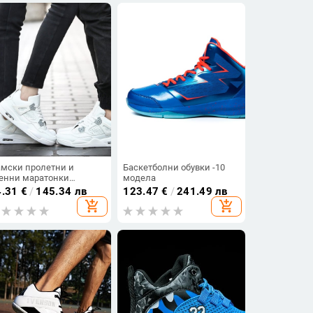
мски пролетни и
Баскетболни обувки -10
енни маратонки
модела
дходящи за спорт,
4.31
€
/
145.34 лв
123.47
€
/
241.49 лв
скетбол, тренировка -
add_shopping_cart
add_shopping_cart
и модела - черни, бели и
рвени