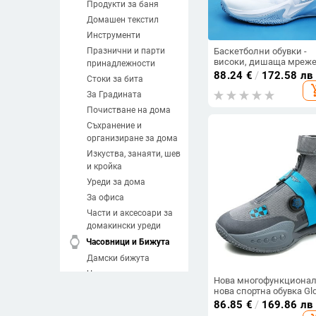
Продукти за баня
Домашен текстил
Инструменти
Празнични и парти
Баскетболни обувки -
високи, дишаща мреже
принадлежности
горна част,
88.24
€
/
172.58 лв
Стоки за бита
противохлъзгаща
add_sh
подметка, за мъже
За Градината
Почистване на дома
Съхранение и
организиране за дома
Изкуства, занаяти, шев
и кройка
Уреди за дома
За офиса
Части и аксесоари за
домакински уреди
watch
Часовници и Бижута
Дамски бижута
Часовници
Нова многофункциона
Мъжки бижута
нова спортна обувка Gl
Edition Youth Trend Wov
86.85
€
/
169.86 лв
Направи си сам
Combat Basketball Shoe