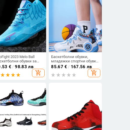
pFight 2023 Melo Ball
Баскетболни обувки,
скетболни обувки за
младежки спортни обувки,
же Дамски средни
неплъзгащи се, устойчиви
0.53
€
/
98.83 лв
85.67
€
/
167.56 лв
скетболни маратонки
на износване,
add_shopping_cart
add_shopping_cart
войка Дишащи
амортизиращи,
скетболни обувки
висококачествени
циментови подове,
практични детски спортни
обувки за мъже и жени