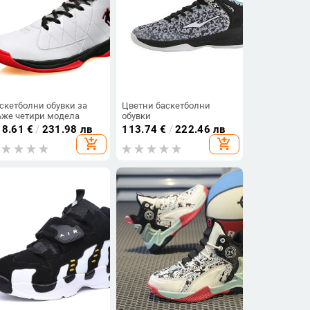
скетболни обувки за
Цветни баскетболни
же четири модела
обувки
18.61
€
/
231.98 лв
113.74
€
/
222.46 лв
add_shopping_cart
add_shopping_cart