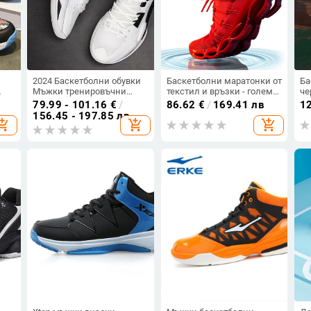
2024 Баскетболни обувки
Баскетболни маратонки от
Ба
Мъжки тренировъчни
текстил и връзки - големи
че
спортни баскетболни
размери
79.99 - 101.16
€
/
86.62
€
/
169.41 лв
1
ане
маратонки Тенис
156.45 - 197.85 лв
opping_cart
add_shopping_cart
add_shopping_cart
Баскетболни мъжки
удобни Zapatos Mujer
Детски