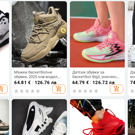
Мъжки баскетболни
Детски обувки за
Да
обувки, 2025 нов модел,
баскетбол Big3, унисекс,
ес
Flyknit високи, дишащи,
дишащи мрежести
по
64.81
€
/
126.76 лв
64.79
€
/
126.72 лв
7
стилни за спорт на
горнища, износоустойчива
ба
opping_cart
add_shopping_cart
add_shopping_cart
открито
конструкция, предни
тр
връзки, нисък горнище,
че
антихлъзгаща гумена
подметка, амортизация