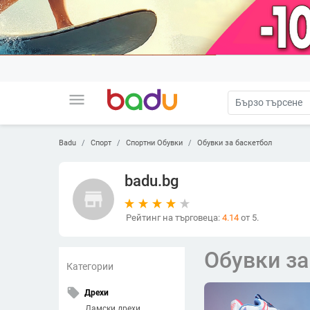
menu
Badu
Спорт
Спортни Обувки
Обувки за баскетбол
badu.bg
store
Рейтинг на търговеца:
4.14
от 5.
Обувки за
Категории
local_offer
Дрехи
Дамски дрехи