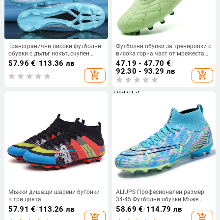
Трансгранични високи футболни
Футболни обувки за тренировки с
обувки с дълъг нокът, счупен
висока горна част от мрежеста
нокът, FG маратонки, мъже и
материя, за деца, ученици,
57.96
€
/
113.36 лв
47.19 - 47.70
€
/
жени, студенти, кампус, спортни
тийнейджъри и възрастни
92.30 - 93.29 лв
add_shopping_cart
add_shopping_cart
хора, обувки за тренировки на
трева на едро
Мъжки дишащи шарени бутонки
ALIUPS Професионален размер
в три цвята
34-45 Футболни обувки Мъже
Деца Детски футболни обувки за
57.91
€
/
113.26 лв
58.69
€
/
114.79 лв
момчета Футболни обувки
add_shopping_cart
add_shopping_cart