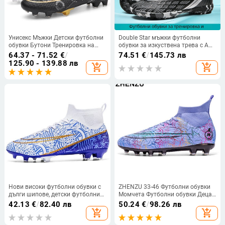
Унисекс Мъжки Детски футболни
Double Star мъжки футболни
обувки Бутони Тренировка на
обувки за изкуствена трева с AG
открито Чорапи Ботуши
дълги шипове - професионални
64.37 - 71.52
€
/
74.51
€
/
145.73 лв
Маратонки Дишащи дълги
мачове и тренировки
125.90 - 139.88 лв
add_shopping_cart
add_shopping_cart
шипове Футболни обувки Трева
Футзал 34-46
Нови високи футболни обувки с
ZHENZU 33-46 Футболни обувки
дълги шипове, детски футболни
Момчета Футболни обувки Деца
обувки за трева,
Мъже Жени Футболни бутонки
42.13
€
/
82.40 лв
50.24
€
/
98.26 лв
противоплъзгащи се FG/TF
Маратонки botas de futbol
add_shopping_cart
add_shopping_cart
Zapatos De Futbol,
Футболни обувки за момчета
висококачествени маратонки