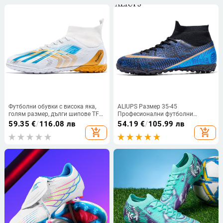
Футболни обувки с висока яка,
ALIUPS Размер 35-45
голям размер, дълги шипове TF
Професионални футболни
за изкуствена трева,
обувки Мъжки футболни обувки
59.35
€
/
116.08 лв
54.19
€
/
105.99 лв
тренировъчни обувки за мъже
Маратонки Бутони Детски
add_shopping_cart
add_shopping_cart
футболни обувки за футзал за
момчета и момичета