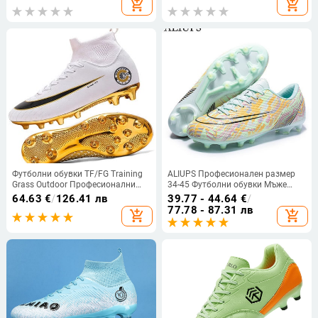
add_shopping_cart
add_shopping_cart
състезателни тренировъчни
обувки, устойчиви на износване
и леки
Футболни обувки TF/FG Training
ALIUPS Професионален размер
Grass Outdoor Професионални
34-45 Футболни обувки Мъже
футболни обувки Мъже Жени
Деца Момчета AG Футболни
64.63
€
/
126.41 лв
39.77 - 44.64
€
/
Възрастни тийнейджъри
обувки Маратонки Футболни
77.78 - 87.31 лв
add_shopping_cart
add_shopping_cart
Неплъзгащи се футболни бутли
бутонки
Маратонки