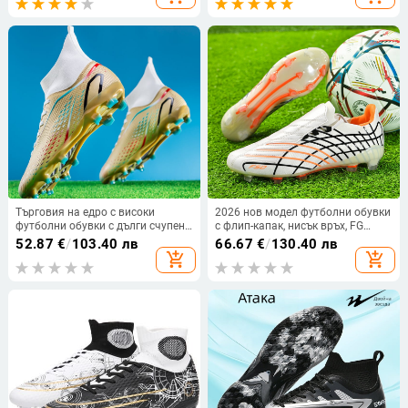
Маратонки Футболни бутонки
Търговия на едро с високи
2026 нов модел футболни обувки
футболни обувки с дълги счупени
с флип-капак, нисък връх, FG
нокти, мъжки и дамски футболни
шипове, голям размер, мъжки
52.87
€
/
103.40 лв
66.67
€
/
130.40 лв
обувки за трева, обувки за
обувки за мачове
add_shopping_cart
add_shopping_cart
тренировки на студенти от
Amazon