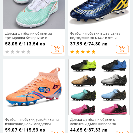
Детски футболни обувки за
Футболни обувки в два цвята
тренировки без връзки с
подходящи за мъже и жени
въртящо се копче, за момчета и
58.05
€
/
113.54 лв
37.99
€
/
74.30 лв
момичета
add_shopping_cart
add_shopping_cart
Футболни обувки, устойчиви на
Детски футболни обувки с
износване, нови младежки
лепенка и дълги шипове за
футболни обувки за ученици от
тренировки, размери 29-39
59.07
€
/
115.53 лв
44.65
€
/
87.33 лв
началното и средното училище,