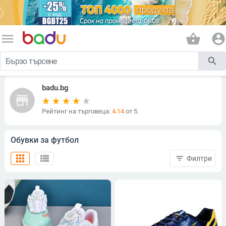
menu
shopping_basket
account_circle
search
badu.bg
store
Рейтинг на търговеца:
4.14
от 5.
Обувки за футбол
apps
view_list
filter_list
Филтри