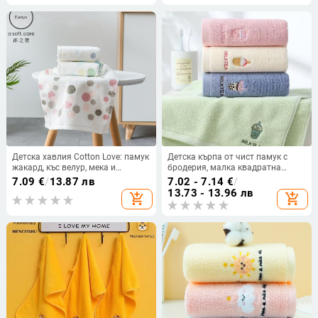
Детска хавлия Cotton Love: памук
Детска кърпа от чист памук с
жакард, къс велур, мека и
бродерия, малка квадратна
попивна; 32 нишки, тегло 50–80 г
кърпа за лице, бебешки дизайн с
7.09
€
/
13.87 лв
7.02 - 7.14
€
/
карикатурен мотив
13.73 - 13.96 лв
add_shopping_cart
add_shopping_cart