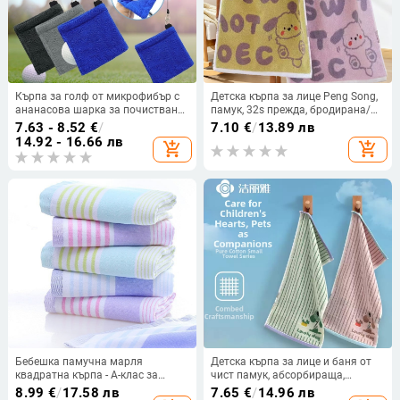
Кърпа за голф от микрофибър с
Детска кърпа за лице Peng Song,
ананасова шарка за почистване
памук, 32s прежда, бродирана/
на голф клубове, с кука
хеминг/ жакард, тегло 50–80 g,
7.63 - 8.52
€
/
7.10
€
/
13.89 лв
персонализирана
14.92 - 16.66 лв
add_shopping_cart
add_shopping_cart
Бебешка памучна марля
Детска кърпа за лице и баня от
квадратна кърпа - А-клас за
чист памук, абсорбираща,
бебета, 32S прежда, обикновено
жакардова тъкан, за бебета, код
8.99
€
/
17.58 лв
7.65
€
/
14.96 лв