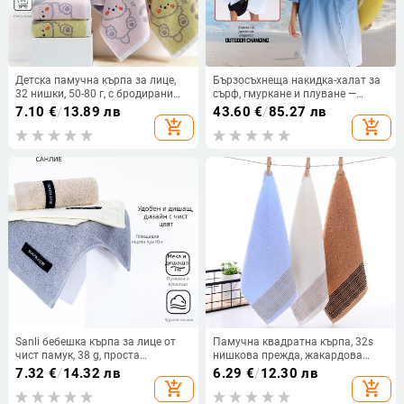
Детска памучна кърпа за лице,
Бързосъхнеща накидка-халат за
32 нишки, 50-80 г, с бродирани
сърф, гмуркане и плуване —
детайли и права тъкан, дизайн с
унисекс за възрастни,
7.10
€
/
13.89 лв
43.60
€
/
85.27 лв
кученце
попивателна кърпа за пътуване,
add_shopping_cart
add_shopping_cart
мека плажна кърпа
Sanli бебешка кърпа за лице от
Памучна квадратна кърпа, 32s
чист памук, 38 g, проста
нишкова прежда, жакардова
преплитка
тъкан, абсорбция 0-5 сек,
7.32
€
/
14.32 лв
6.29
€
/
12.30 лв
възможност за печат на лого
add_shopping_cart
add_shopping_cart