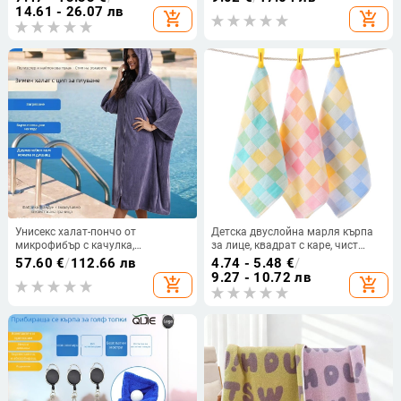
коралов флис, 150D прежда,
лого, тегло 137 g, водопоглъщане
14.61 - 26.07 лв
add_shopping_cart
add_shopping_cart
тегло 30-50 g
26-30 s
Унисекс халат-пончо от
Детска двуслойна марля кърпа
микрофибър с качулка,
за лице, квадрат с каре, чист
бързосъхнещ и абсорбиращ
памук, 25 г
57.60
€
/
112.66 лв
4.74 - 5.48
€
/
влага, 400–500 g, 150d прежда,
9.27 - 10.72 лв
add_shopping_cart
add_shopping_cart
Plain weave