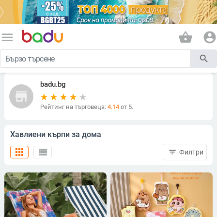
menu
shopping_basket
account_circle
search
badu.bg
store
Рейтинг на търговеца:
4.14
от 5.
Хавлиени кърпи за дома
apps
view_list
filter_list
Филтри