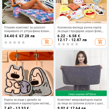
Плажен комплект за шезлонг:
Кухненска висяща ръчна кърпа
покривало от ултра-фина влакна,
за ръце с бродерия, корал флис,
бързосъхнеща плажна кърпа и
120d, 30-50 г, персонализирана
34.40
€
/
67.28 лв
6.22 - 6.58
€
/
дебела лежаща подложка
12.17 - 12.87 лв
add_shopping_cart
add_shopping_cart
Кърпа за ръце с дизайн за
Комплект микрофибърни кърпи
закачване и карикатурен мотив,
за лице за салонни услуги с шал
супер абсорбираща и удебелена
за глава: персонализируемо
7.47 - 13.33
€
/
9.02
€
/
17.64 лв