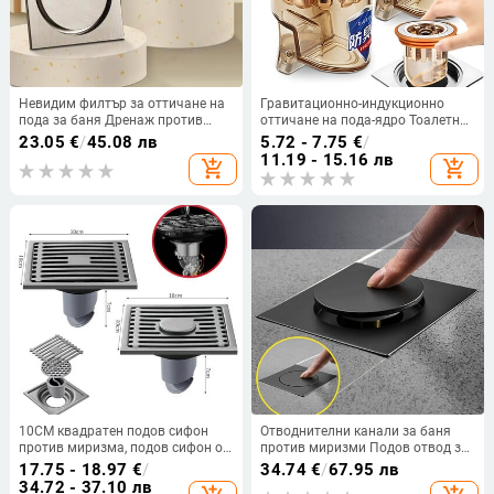
Невидим филтър за оттичане на
Гравитационно-индукционно
пода за баня Дренаж против
оттичане на пода-ядро Тоалетна
мирис Сифон за оттичане на душ
Дезодорант против миризми Без
23.05
€
/
45.08 лв
5.72 - 7.75
€
/
Цедка Аксесоари за баня
мирис Баня Тоалетна
11.19 - 15.16 лв
add_shopping_cart
add_shopping_cart
Квадратен подов сифон
канализация Душ канализация
за вана Кухня
10CM квадратен подов сифон
Отводнителни канали за баня
против миризма, подов сифон от
против миризми Подов отвод за
неръждаема стомана с подвижен
крака 10 * 10 см Квадратни
17.75 - 18.97
€
/
34.74
€
/
67.95 лв
капак, подов сифон за душ за
месингови хромирани изскачащи
34.72 - 37.10 лв