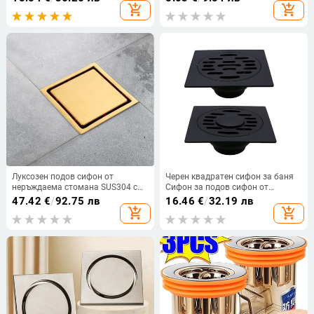
Предпазител за улуци от листа,
тоалетна Автоматично сгъване
add_shopping_cart
add_shopping_cart
клонки, клони Пластмасова
мрежа
Луксозен подов сифон от
Черен квадратен сифон за баня
неръждаема стомана SUS304 с
Сифон за подов сифон от
най-високо качество 150*150 мм
неръждаема стомана Решетка за
47.42
€
/
92.75 лв
16.46
€
/
32.19 лв
Квадратен отцедник за баня
отпадъци Кръгъл капак Цедка за
add_shopping_cart
add_shopping_cart
Златен отцедник за баня,
коса
Матирано злато