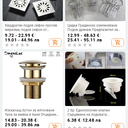
Квадратен подов сифон против
Цедка Градинско озеленяване
миризма, подов сифон от
Подов дренаж Предпазител за
неръждаема стомана/мед с
улуци Покрив Капак за улуци
9.72 - 22.99
€
/
12.99 - 48.63
€
/
подвижен капак, подов сифон за
Защита на листа Мрежа
19.01 - 44.96 лв
25.41 - 95.11 лв
add_shopping_cart
add_shopping_cart
душ за пране в баня
Предпазна мрежа за улуци
Изскачащ бутон за източване
2 бр. Еднопосочен клапан
Тапа за мивка в баня Отцедник
Сърцевина на подовата
Сифон Запушалка за отпадъци
дренажна запушалка против
14.83 - 20.38
€
/
6.38
€
/
12.48 лв
Кран за мивка Аксесоар Тръба за
миризми Контрол на
29.00 - 39.86 лв
add_shopping_cart
add_shopping_cart
мивка Черно злато Роза
вредителите Душ Отцедник