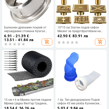
Балконен дренажен покрив от
10*10 см Златен подов сифон
неръждаема стомана Кръгъл
Месинг за предотвратяване на
подов дренажен капак Капачка
миризми Сгъстяване на
6.91 - 21.39
€
/
42.90
€
/
83.91 лв
за дъждовна тръба Градина
канализацията Душ Дренаж за
13.51 - 41.84 лв
add_shopping_cart
add_shopping_cart
Външен покрив Антиблокираща
баня Балкон Перална машина
подова цедка
Сифон за под
15 см × 6 м Мрежа против падане
1 бр. Тип дезодориране Подов
Мрежа Цедка Филтър Градина
сифон 43 мм резба Кухненски
Мрежа за птици Ограда
под в баня Мивка и сифон за
18.54
€
/
36.26 лв
5.03
€
/
9.84 лв