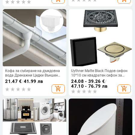
Дренажна цедка Уплътнителен
капак Аксесоари за баня
Кофа за събиране на дъждовна
Uythner Matte Black Подов сифон
вода Дренажни Цедки Външен
10*10 см квадратен сифон за
Адаптадор за улуци Универсален
баня Сифон за подов сифон за
21.47
€
/
41.99 лв
24.08 - 39.26
€
/
баня Цетка Кухня Балкон Сифон
47.10 - 76.79 лв
add_shopping_cart
add_shopping_cart
за под