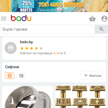
menu
shopping_basket
account_circle
search
badu.bg
store
Рейтинг на търговеца:
4.14
от 5.
Сифони
apps
view_list
filter_list
Филтри