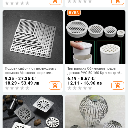
add_shopping_cart
add_shopping_cart
пране в баня
изскачащи надолу щепсела за
капака на канала за баня
Подови сифони от неръждаема
Тип вложка Обикновен подов
стомана Мрежово покритие
дренаж PVC 50-160 Кръгла тръба
Квадратен отвор за оттичане на
Крайна капачка Филтърна мрежа
9.35 - 27.35
€
/
6.19 - 8.67
€
/
душ Филтър Запушалка за
Капак на вентилационния отвор
18.29 - 53.49 лв
12.11 - 16.96 лв
add_shopping_cart
add_shopping_cart
улавяне на косми за кухня Баня
за градина Балкон Покривни
Хардуерни части
дренажни фитинги