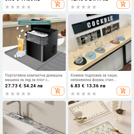
персонализирано лого
термоустойчива, без
add_shopping_cart
add_shopping_cart
електрическо захранване
Портативна компактна домашна
Кожена подложка за чаши,
машина за лед за плот с
неправилна форма, стил:
антихлъзгаща силиконова
модерен минимализъм,
27.73
€
/
54.24 лв
6.83
€
/
13.36 лв
подложка
материал: кожа, марка: The
add_shopping_cart
add_shopping_cart
Emperor of the Boat