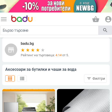
menu
shopping_basket
account_circle
search
badu.bg
store
Рейтинг на търговеца:
4.14
от 5.
Аксесоари за бутилки и чаши за вода
apps
view_list
filter_list
Филтри