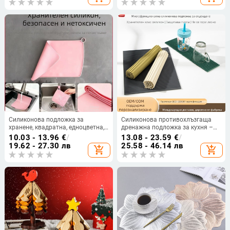
Силиконова подложка за
Силиконова противохлъзгаща
хранене, квадратна, едноцветна,
дренажна подложка за кухня –
модерен минималистичен стил,
квадратна подложка за сушене
10.03 - 13.96
€
/
13.08 - 23.59
€
/
разградима
на чаши, чинии и прибори
19.62 - 27.30 лв
25.58 - 46.14 лв
add_shopping_cart
add_shopping_cart