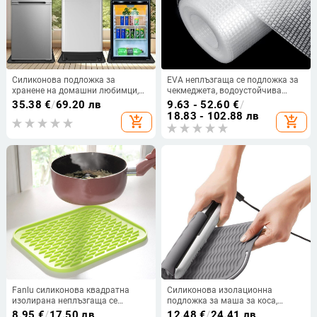
Силиконова подложка за
EVA неплъзгаща се подложка за
хранене на домашни любимци,
чекмеджета, водоустойчива
хранителен силикон,
лайнер за шкафове и полици,
35.38
€
/
69.20 лв
9.63 - 52.60
€
/
маслоустойчива, неплъзгаща се,
миеща се
18.83 - 102.88 лв
add_shopping_cart
add_shopping_cart
лесна за почистване.
Fanlu силиконова квадратна
Силиконова изолационна
изолирана неплъзгаща се
подложка за маша за коса,
подложка за съдове и чаши с
квадратна форма, портативна,
8.95
€
/
17.50 лв
12.48
€
/
24.41 лв