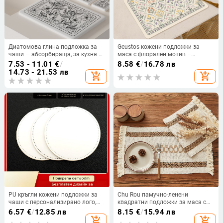
Диатомова глина подложка за
Geustos кожени подложки за
чаши — абсорбираща, за кухня и
маса с флорален мотив –
баня, квадратна, модел растения
квадратни, лятно издание 2025
7.53 - 11.01
€
/
8.58
€
/
16.78 лв
и цветя, стартирала през 2024 г.,
14.73 - 21.53 лв
add_shopping_cart
add_shopping_cart
луксозен стил
PU кръгли кожени подложки за
Chu Rou памучно-ленени
чаши с персонализирано лого,
квадратни подложки за маса с
водоустойчиви и
ресни – мрежест модел, модерен
6.57
€
/
12.85 лв
8.15
€
/
15.94 лв
термоизолационни
минимализъм
add_shopping_cart
add_shopping_cart