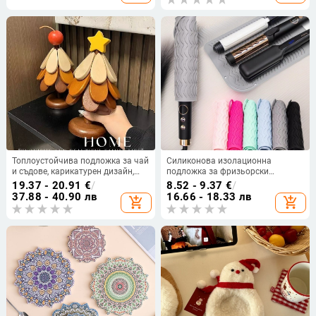
Топлоустойчива подложка за чай
Силиконова изолационна
и съдове, карикатурен дизайн,
подложка за фризьорски
неправилна форма, премиум
инструменти – нехлъзгаща се,
19.37 - 20.91
€
/
8.52 - 9.37
€
/
качество, без захранване, лято
антиизгаряща, квадратна,
37.88 - 40.90 лв
16.66 - 18.33 лв
add_shopping_cart
add_shopping_cart
2025
модерен минималистичен стил