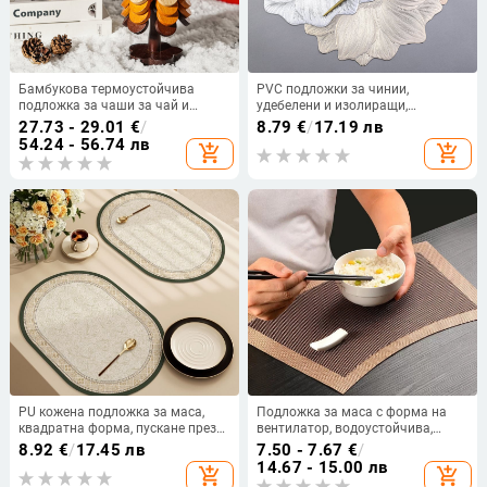
Бамбукова термоустойчива
PVC подложки за чинии,
подложка за чаши за чай и
удебелени и изолиращи,
изолационна подложка,
флорална шарка, кръгла форма,
27.73 - 29.01
€
/
8.79
€
/
17.19 лв
нестандартна форма,
стил лек лукс
54.24 - 56.74 лв
add_shopping_cart
add_shopping_cart
биоразградима
PU кожена подложка за маса,
Подложка за маса с форма на
квадратна форма, пускане през
вентилатор, водоустойчива,
2025 г., не биоразградима
термоизолираща, PVC
8.92
€
/
17.45 лв
7.50 - 7.67
€
/
14.67 - 15.00 лв
add_shopping_cart
add_shopping_cart