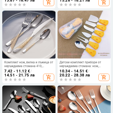
13.87 - 16.47 лв
15.26 - 18.21 лв
add_shopping_cart
add_shopping_cart
прибори за хранене за деца
ръчна изработка
Комплект нож, вилка и лъжица от
Детски комплект прибори от
неръждаема стомана 410,
неръждаема стомана: нож,
огледално полиране, модерен
вилица и лъжица; 420 стомана,
7.42 - 11.12
€
/
10.34 - 14.51
€
/
стил на простота, едноцветен
огледално полирани, подходящи
14.51 - 21.75 лв
20.22 - 28.38 лв
add_shopping_cart
add_shopping_cart
дизайн
за деца, печат на лого и
персонализиране