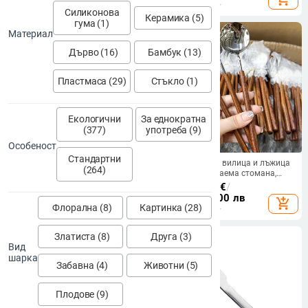
минималистичен стил
минималистичен стил
Силиконова
Керамика (5)
гума (1)
Материал
Дърво (16)
Бамбук (13)
Пластмаса (29)
Стъкло (1)
Екологични
За еднократна
(377)
употреба (9)
Особеност
Стандартни
Комплект прибори за хранене от
Комплект нож, вилица и лъжица
(264)
неръждаема стомана 304 във
от 304 неръждаема стомана,
френски стил за домашна
дървена дръжка, японски стил
6.45 - 7.99
€
/
8.39 - 8.69
€
/
употреба, с дръжка с дървен
12.62 - 15.63 лв
16.41 - 17.00 лв
add_shopping_cart
add_shopping_cart
модел: нож, вилица и лъжица,
Флорална (8)
Картинка (28)
нож за масло и западна десертна
лъжица.
Златиста (8)
Друга (3)
Вид
шарка
Забавна (4)
Животни (5)
Плодове (9)