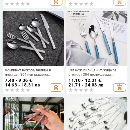
add_shopping_cart
add_shopping_cart
стомана, ръчна изработка, стил
(лек лукс, ретро стил)
лек лукс
Комплект ножове, вилица и
Сет нож, вилица и лъжица за
лъжица - 304 неръждаема
стейк от 304 неръждаема
стомана - огледално полиране -
стомана – огледално полирани,
7.48 - 9.36
€
/
11.10 - 12.31
€
/
модерен минималистичен стил -
ръчна изработка, мотив от
14.63 - 18.31 лв
21.71 - 24.08 лв
add_shopping_cart
add_shopping_cart
за възрастни
бамбуков възел