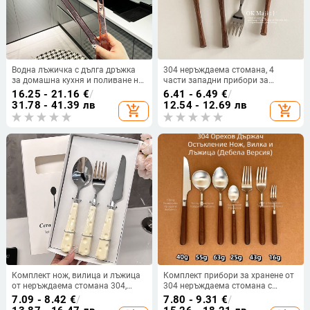
Водна лъжичка с дълга дръжка
304 неръждаема стомана, 4
за домашна кухня и поливане на
части западни прибори за
цветя, пластмасова, водно
хранене: нож, вилка, лъжица и
16.25 - 21.16
€
/
6.41 - 6.49
€
/
полиране, модерен прост стил,
десертна лъжичка, огледално
31.78 - 41.39 лв
12.54 - 12.69 лв
add_shopping_cart
add_shopping_cart
премиум качество
полирани, модерен стил,
едноцветен дизайн, възможност
за печат на лого.
Комплект нож, вилица и лъжица
Комплект прибори за хранене от
от неръждаема стомана 304,
304 неръждаема стомана с
огледално полирани,
орехова дръжка: нож, вилка и
7.09 - 8.42
€
/
7.80 - 9.31
€
/
карикатурен дизайн, западни
лъжица, огледално полирани,