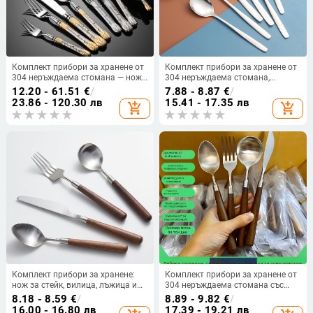
Комплект прибори за хранене от
Комплект прибори за хранене от
304 неръждаема стомана — нож
304 неръждаема стомана,
за стейк, вилица, лъжица и
корейски стил, огледално
12.20 - 61.51
€
/
7.88 - 8.87
€
/
десертна лъжица; огледално
полирани, възможност за лого
23.86 - 120.30 лв
15.41 - 17.35 лв
add_shopping_cart
add_shopping_cart
полирани, ретро стил с лек лукс;
модел с пшенични зърна; ръчна
изработка
Комплект прибори за хранене:
Комплект прибори за хранене от
нож за стейк, вилица, лъжица и
304 неръждаема стомана със
десертна лъжица с дръжка от
орехова дръжка — нож, вилица и
8.18 - 8.59
€
/
8.89 - 9.82
€
/
орехово дърво, 304 неръждаема
лъжица за домашна употреба
16.00 - 16.80 лв
17.39 - 19.21 лв