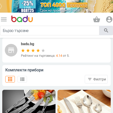
menu
shopping_basket
account_circle
search
badu.bg
store
Рейтинг на търговеца:
4.14
от 5.
Комплекти прибори
apps
view_list
filter_list
Филтри