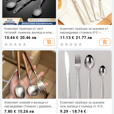
Комплект прибори от чист
Комплект прибори за хранене от
титаний: лъжичка, вилица и нож
неръждаема стомана 410 —
с три дупки, прав дръжка,
чайна лъжичка, лъжица, вилка,
10.46
€
/
20.46 лв
11.13
€
/
21.77 лв
модерен минималистичен стил,
нож за хранене и нож за стейк
add_shopping_cart
add_shopping_cart
подходящ за носене навън
Комплект ножове и вилици от
Комплект прибори за хранене:
неръждаема стомана с дървена
нож, вилица и лъжица от 410
дръжка и имитация на орех,
неръждаема стомана, четири
7.80
€
/
15.26 лв
9.29 - 18.74
€
/
ръчна изработка, модерен
части, огледално полирани,