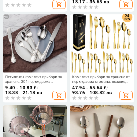
18.17 - 36.65 лв
add_shopping_cart
add_shopping_cart
минималистичен стил
модерен стил
Петчленен комплект прибори за
Комплект прибори за хранене от
хранене: 304 неръждаема
неръждаема стомана: ножове,
стомана, серия Earl No.1,
вилици и лъжици, 24 части, 410-
9.40 - 10.83
€
/
47.94 - 55.64
€
/
огледално полирани
стомана, огледално полирани,
18.38 - 21.18 лв
93.76 - 108.82 лв
add_shopping_cart
add_shopping_cart
повърхности, стил Light Luxury
модерен минималистичен
дизайн