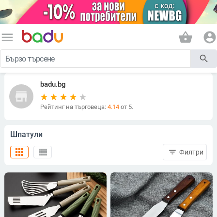
menu
shopping_basket
account_circle
search
badu.bg
store
Рейтинг на търговеца:
4.14
от 5.
Шпатули
apps
view_list
filter_list
Филтри