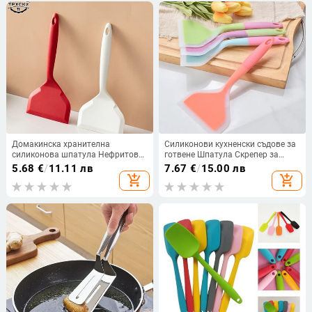
Домакинска хранителна
Силиконови кухненски съдове за
силиконова шпатула Нефритова
готвене Шпатула Скрепер за
шпатула за готвене
бисквитки Сладкиши Шпатула за
5.68
€
/
11.11 лв
7.67
€
/
15.00 лв
Незалепваща специална дебела
торта Телешко яйце Кухня
add_shopping_cart
add_shopping_cart
шпатула за готвене на яйца
Стъргалка за масло Кухненски
Силиконова шпатула за пържене
аксесоари