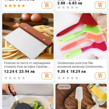
за пържене Топлоустойчива
Скрепер Шпатула Сладоледена
2.88 - 6.83 лв
add_shopping_cart
add_shopping_cart
шпатула Скрепер Кухненски
торта за кухненски инструмент
съдове за готвене A5f9
Съдове Удобство
Резачки за паста от неръждаема
Силиконова шпатула Лек
стомана Нож за юфка Скрепер за
кухненски аксесоар Силиконово
тесто за печене Скрепер за торта
говеждо месо Яйце Кухненски
12.24
€
/
23.94 лв
9.35
€
/
18.29 лв
с аксесоари за печене Форма за
широк скрепер Лопата за пица
add_shopping_cart
add_shopping_cart
бисквити
Шпатула за печене Инструмент