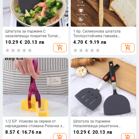
Шпатула за пържене С
1 бр. Силиконова шпатула
незалепващо покритие Turner
Топлоустойчива гъвкава
Кухненски прибори Turner
шпатула Смесител за масло с
10.29
€
/
20.13 лв
4.70
€
/
9.19 лв
шпатула Лопата Силиконова
дълга дръжка Хранителна гумена
add_shopping_cart
add_shopping_cart
шпатула за пържоли от
шпатула за торта Кухненски
неръждаема стомана KitchenFlip
инструменти
1/2 БР. Ножове за сирене от
Шпатула за пържене
неръждаема стомана Резачка за
Незалепваща решетъчна
масло Инструменти за тесто за
шпатула Turner Кухненски
8.57
€
/
16.76 лв
10.29
€
/
20.13 лв
сирене Шпатула за торта
прибори Turner шпатула Лопата
add_shopping_cart
add_shopping_cart