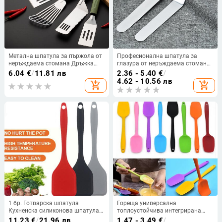
Метална шпатула за пържола от
Професионална шпатула за
неръждаема стомана Дръжка
глазура от неръждаема стомана
против изгаряне Лопата за
Право извита шпатула за
6.04
€
/
11.81 лв
2.36 - 5.40
€
/
пържене на риба Teppanyaki Съд
глазура с дървена дръжка
4.62 - 10.56 лв
add_shopping_cart
add_shopping_cart
за барбекю Пица Стъргалка за
Шпатула за маслена торта Нож
палачинки
Инструмент
1 бр. Готварска шпатула
Гореща универсална
Кухненска силиконова шпатула
топлоустойчива интегрирана
Лъжица с незалепващо покритие
дръжка Силиконова лъжица
11.23
€
/
21.96 лв
1.47 - 3.49
€
/