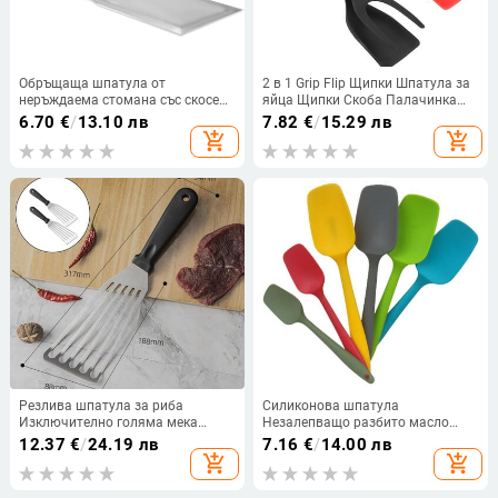
Обръщаща шпатула от
2 в 1 Grip Flip Щипки Шпатула за
неръждаема стомана със скосени
яйца Щипки Скоба Палачинка
ръбове Дръжка от твърда
Пържено яйце Френски тост
6.70
€
/
13.10 лв
7.82
€
/
15.29 лв
дървесина за чугунена скара с
Омлет Обърнат Turner Кухненски
add_shopping_cart
add_shopping_cart
плосък връх Скара скрепер
аксесоари
Инструмент за барбекю за
хамбургер
Резлива шпатула за риба
Силиконова шпатула
Изключително голяма мека
Незалепващо разбито масло
дръжка Кухненски инструменти
Крем Печене на торта Блендер
12.37
€
/
24.19 лв
7.16
€
/
14.00 лв
Рибни плавници за
Миксер Скрепери Кухненски
add_shopping_cart
add_shopping_cart
инструменти и аксесоари за
готвене