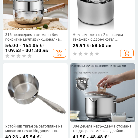
316 неръждаема стомана без
Нов комплект от 2 опаковки
покритие, мултифункционална
тенджери с двоен котел,
тенджера за мляко, супа и детска
тенджера от неръждаема
56.00 - 154.05
€
/
29.91
€
/
58.50 лв
храна, за нудли, кухненска, с
стомана за топене на шоколад,
109.53 - 301.30 лв
add_shopping_cart
add_shopping_cart
прозрачен капак
сапун, восъчни свещи, 600 мл и
1600 мл
Устойчив тиган за затопляне на
304 дебела неръждаема стомана
масло за печка Индукционна
тенджера за мляко с двойно
готварска печка Тенджера за
дъно, тенджера за бебешка
40.26 - 45.54
€
/
41.50 - 48.48
€
/