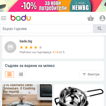
menu
shopping_basket
account_circle
search
badu.bg
store
Рейтинг на търговеца:
4.14
от 5.
Съдове за варене на мляко
apps
view_list
filter_list
Филтри