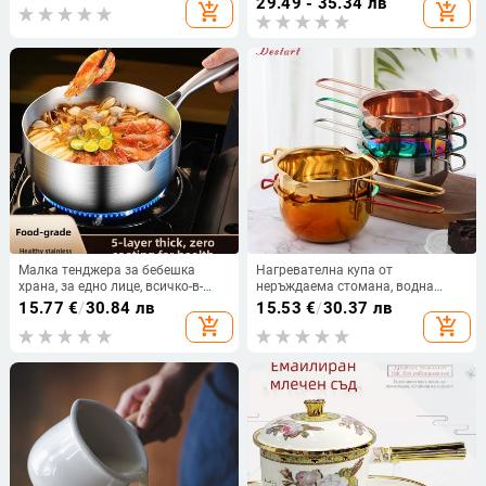
29.49 - 35.34 лв
add_shopping_cart
add_shopping_cart
бебешка хранителна добавка,
наливащо олио, за бебешка
тенджера с горещо мляко,
храна
тенджера за супа
Малка тенджера за бебешка
Нагревателна купа от
храна, за едно лице, всичко-в-
неръждаема стомана, водна
едно за готвене и варене,
баня, тенджера, топене на
15.77
€
/
30.84 лв
15.53
€
/
30.37 лв
незалепващо покритие.
шоколадово масло,
add_shopping_cart
add_shopping_cart
многофункционален контейнер
за отопление за печене,
кухненски инструменти