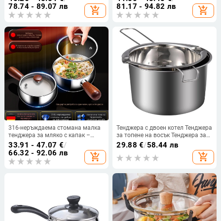
мляко Сос Домашна кухня Чай
храна, тенджера за супа, малка
78.74 - 89.07 лв
81.17 - 94.82 лв
add_shopping_cart
add_shopping_cart
Кафе Многофункционален от
тенджера за мляко, тенджера за
неръждаема стомана
инстантни юфка, подаръчно
отпечатано лого
316-неръждаема стомана малка
Тенджера с двоен котел Тенджера
тенджера за мляко с капак –
за топене на восък Тенджера за
мултифункционален съд за
топене на сирене Тенджера за
33.91 - 47.07
€
/
29.88
€
/
58.44 лв
бебешка храна, дебело дъно,
топене на шоколад Шоколадова
66.32 - 92.06 лв
add_shopping_cart
add_shopping_cart
прозрачен капак
тенджера от неръждаема
стомана Nice Chic Fine Safe