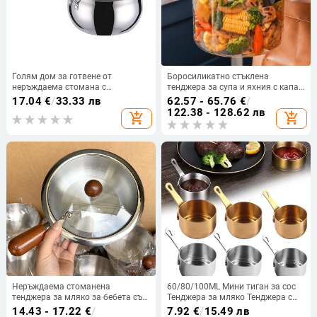
Голям дом за готвене от
Боросиликатно стъклена
неръждаема стомана с
тенджера за супа и яхния с капак,
вентилиран капак за
дървена дръжка, 300 мл, двойни
17.04
€
/
33.33 лв
62.57 - 65.76
€
/
индукционен газ,
уши, индукционна съвместимост
122.38 - 128.62 лв
add_shopping_cart
add_shopping_cart
противоплъзгаща се дръжка,
издръжлив тиган за сос,
тенджера за супа, лесно
почистване
Неръждаема стоманена
60/80/100ML Мини тиган за сос
тенджера за мляко за бебета със
Тенджера за мляко Тенджера с
дървена дръжка, малка
незалепващо покритие Малка
14.43 - 17.22
€
/
7.92
€
/
15.49 лв