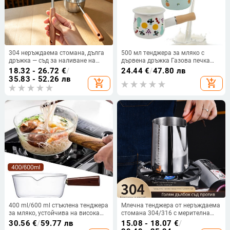
304 неръждаема стомана, дълга
500 мл тенджера за мляко с
дръжка — съд за наливане на
дървена дръжка Газова печка
масло, кухненска посуда за
Индукционна готварска
18.32 - 26.72
€
/
24.44
€
/
47.80 лв
загряване на мляко и пържене на
тенджера Тенджера Бебешка
35.83 - 52.26 лв
add_shopping_cart
add_shopping_cart
яйца
закуска Мляко Кафе тенджера
Керамични съдове за готвене
400 ml/600 ml стъклена тенджера
Млечна тенджера от неръждаема
за мляко, устойчива на висока
стомана 304/316 с мерителна
температура тенджера,
скала и дървена дръжка,
30.56
€
/
59.77 лв
15.08 - 18.07
€
/
домакинска тенджера за юфка,
хранителен клас, съд за