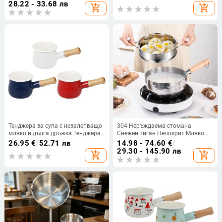
незалепваща тенджера за храна
тенджера с дръжка Домашна
28.22 - 33.68 лв
add_shopping_cart
add_shopping_cart
за бебета, против опарване
кухня Полезен продукт
Тенджера за супа с незалепващо
304 Неръждаема стомана
мляко и дълга дръжка Тенджера
Снежен тиган Непокрит Мляко
за готвене за всички котлони
Тенджера Хранителна добавка
26.95
€
/
52.71 лв
14.98 - 74.60
€
/
Лесен за почистване емайлиран
Тиган за пържене Удебелен
29.30 - 145.90 лв
add_shopping_cart
add_shopping_cart
материал M6CE
Тенджера за инстантни юфка
Японска дървена дръжка
Тенджера за мляко