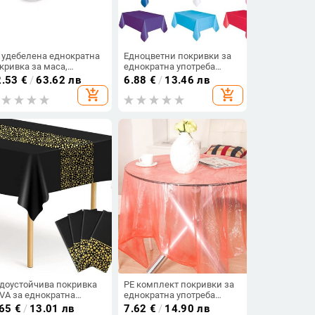
 удебелена еднократна
Едноцветни покривки за
кривка за маса,
еднократна употреба
адратна, размер
Анти-маслена покривка за
2.53
€
/
63.62 лв
6.88
€
/
13.46 лв
0×1000, за кухня и
маса Сервии за сватба
add_shopping_cart
add_shopping_cart
рбекю
Рожден ден Нова година
Коледно парти Декор
доустойчива покривка
PE комплект покривки за
VA за еднократна
еднократна употреба
отреба Черно синьо
Силен, безопасен и
.65
€
/
13.01 лв
7.62
€
/
14.90 лв