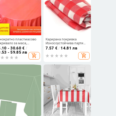
нократно пластмасово
Карирана покривка
кривало за маса,
Износоустойчива парти
ъгло, удебелено,
покривка Привличащ
.10 - 30.60
€
/
7.57
€
/
14.81 лв
доустойчиво,
вниманието и
.53 - 59.85 лв
add_shopping_cart
add_shopping_cart
дходящо за банкети
впечатляващ подарък за
семейството и приятелите