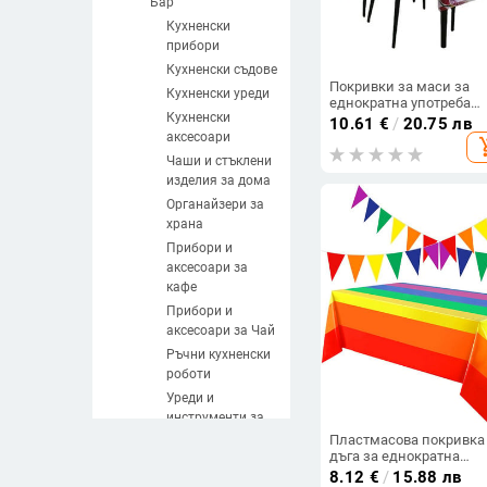
Бар
Кухненски
прибори
Кухненски съдове
Покривки за маси за
Кухненски уреди
еднократна употреба
Кухненски
Лятна покривка за пар
10.61
€
/
20.75 лв
за рожден ден Удебел
аксесоари
add_sh
водоустойчива покрив
Чаши и стъклени
за къмпинг на открито
изделия за дома
PEVA за еднократна
употреба
Органайзери за
храна
Прибори и
аксесоари за
кафе
Прибори и
аксесоари за Чай
Ръчни кухненски
роботи
Уреди и
инструменти за
месо
Пластмасова покривка
дъга за еднократна
Ръчни уреди за
употреба Парти за рож
8.12
€
/
15.88 лв
плодове и