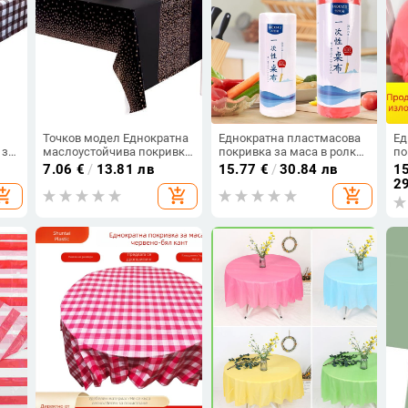
Точков модел Еднократна
Еднократна пластмасова
Ед
 за
маслоустойчива покривка
покривка за маса в ролка,
по
вка
за маса PEVA покривки
перфорирана, за дома,
кр
7.06
€
/
13.81 лв
15.77
€
/
30.84 лв
15
Водоустойчива сватбена
кухнята, ресторанти,
во
29
opping_cart
add_shopping_cart
add_shopping_cart
ана
партия Правоъгълник за
хотели и сватби; устойчива
по
и
многократна употреба
на масло и петна.
вии