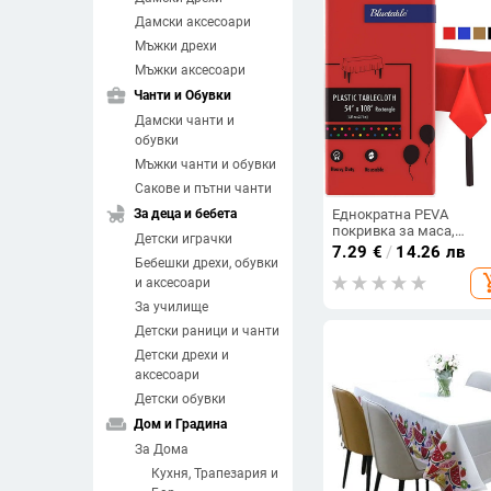
Дамски аксесоари
Мъжки дрехи
Мъжки аксесоари
business_center
Чанти и Обувки
Дамски чанти и
обувки
Мъжки чанти и обувки
Сакове и пътни чанти
child_friendly
За деца и бебета
Еднократна PEVA
покривка за маса,
Детски играчки
фланелен нетъкан
7.29
€
/
14.26 лв
Бебешки дрехи, обувки
текстил, водоустойчива
add_sh
устойчива на масло,
и аксесоари
размери 137×274 см
За училище
Детски раници и чанти
Детски дрехи и
аксесоари
Детски обувки
weekend
Дом и Градина
За Дома
Кухня, Трапезария и