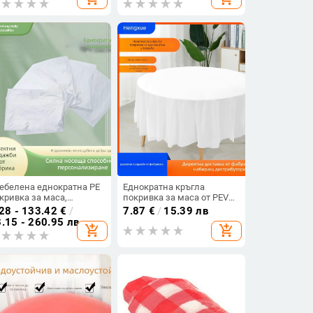
лъфи Юбилей на
домашна употреба.
алицата Патриотична
раса British Orna
ебелена еднократна PE
Еднократна кръгла
кривка за маса,
покривка за маса от PEVA,
нослойна и сгъваема,
едноцветна, удебелена,
28 - 133.42
€
/
7.87
€
/
15.39 лв
ахоустойчива, за хотели
устойчива на масло, за
.15 - 260.95 лв
add_shopping_cart
add_shopping_cart
домакинство
партита