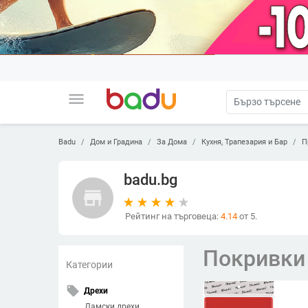
menu
Badu
Дом и Градина
За Дома
Кухня, Трапезария и Бар
П
badu.bg
store
Рейтинг на търговеца:
4.14
от 5.
Покривки 
Категории
local_offer
Дрехи
Дамски дрехи