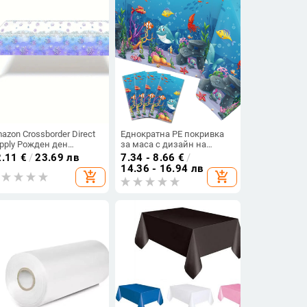
azon Crossborder Direct
Еднократна PE покривка
pply Рожден ден
за маса с дизайн на
кривка за еднократна
морски животни за парти
2.11
€
/
23.69 лв
7.34 - 8.66
€
/
отреба Десертна
14.36 - 16.94 лв
add_shopping_cart
add_shopping_cart
кривка Синя Лилава
кривка за лед и сняг за
рти