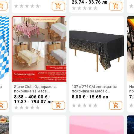
 за
– PE пластмаса,
кръгли маси – за дома,
бя
26.74 - 33.76 лв
opping_cart
add_shopping_cart
add_shopping_cart
правоъгълна
хотела и ресторанта,
на
на
водоустойчиво и
Де
маслоустойчиво
ро
а
Stone Cloth Одноразова
137 × 274 CM еднократна
Но
покривка за маса,
покривка за маса с
пр
тита
изключително дебела,
бронзиращи точки Големи
ма
8.88 - 406.00
€
/
8.00
€
/
15.65 лв
7
водоустойчива и
партита Декоративни
цв
17.37 - 794.07 лв
opping_cart
add_shopping_cart
add_shopping_cart
устойчива на масло, за
покривки за маси за
ро
ресторанти и хотели,
събития Сватбени банкети
ин
подходяща за кръгли и
и партита
правоъгълни маси