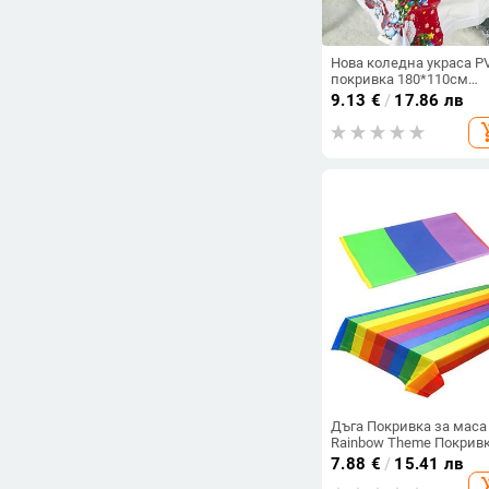
Салфетки за
еднократна
употреба
Нова коледна украса P
покривка 180*110см
Комплекти за
Коледна маса
9.13
€
/
17.86 лв
еднократна
Водоустойчива
употреба
add_sh
Съдове за
готвене и части
Инструменти за
паста
Инструменти за
десерти
Инструменти за
сирена
Термоси
Осветление
Въздухопречистватели
Продукти за
контрол на
Дъга Покривка за маса
вредители
Rainbow Theme Покрив
Малки уреди за
за маса Удебелена PEV
7.88
€
/
15.41 лв
отопление
водоустойчива покрив
add_sh