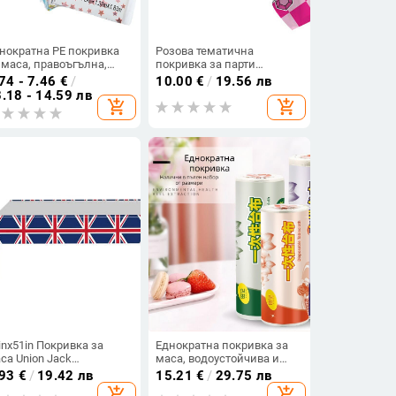
нократна PE покривка
Розова тематична
 маса, правоъгълна,
покривка за парти
дел: еднообразен,
Принцеса Сватба
74 - 7.46
€
/
10.00
€
/
19.56 лв
рсонализация налична
Декорация за парти за
.18 - 14.59 лв
add_shopping_cart
add_shopping_cart
рожден ден Деца Момиче
Покривало за маса за
бебешки душ
Консумативи за 1-ви
рожден ден
inx51in Покривка за
Еднократна покривка за
са Union Jack
маса, водоустойчива и
ликобритания PE
маслоустойчива, за
.93
€
/
19.42 лв
15.21
€
/
29.75 лв
кривка Водоустойчиви
кръгла маса, за хотел и
add_shopping_cart
add_shopping_cart