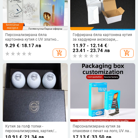
Персонализирана бяла
Гофрирана бяла картонена кутия
картонена кутия с UV златно
за хардуерни аксесоари,
фолио за дигитални продукти,
сгъваема кутия, вътрешен
9.29
€
/
18.17 лв
11.97 - 12.14
€
/
печатна цветна кутия, опаковка
размер 4–7 см
23.41 - 23.74 лв
add_shopping_cart
add_shopping_cart
за козметика
Кутия за голф топки -
Персонализирана кутия за
персонализируема, хартия/
опаковки с печат на лого, UV лак,
картон 230 GSM, фиксиран
картон/крафт хартия
10.91
€
/
21.34 лв
17.13
€
/
33.50 лв