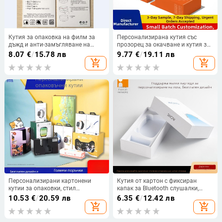
Кутия за опаковка на филм за
Персонализирана кутия със
дъжд и анти-замъгляване на
прозорец за окачване и кутия за
шлем — фиксиран картон,
стикери за хладилник, бяла карта
8.07
€
/
15.78 лв
9.77
€
/
19.11 лв
вътрешен диаметър 0.95,
с тиснено злато, цветна кутия за
add_shopping_cart
add_shopping_cart
толеранс 0.1, материал хартия/
сувенири и културни подаръци
картон
Персонализирани картонени
Кутия от картон с фиксиран
кутии за опаковки, стил
капак за Bluetooth слушалки,
чекмедже с двойни вложки, кутии
креативна висококачествена
10.53
€
/
20.59 лв
6.35
€
/
12.42 лв
с прозорец и закачалка, бели
цветна опаковка,
add_shopping_cart
add_shopping_cart
картонени подаръчни кутии с
персонализирана
висококачествен печат