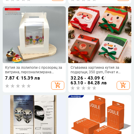
Tianli
Кутия за лолипопи с прозорец за
Сгъваема хартиена кутия за
витрина, персонализирана
подаръци, 350 gsm, Печат и
(350gsm хартия; сгъваема тава;
прегъване, Тегло на кутията 60 g,
7.87
€
/
15.39 лв
32.26 - 43.09
€
/
печат на лого; флокиране; UV
SD-014
63.10 - 84.28 лв
add_shopping_cart
add_shopping_cart
печат)