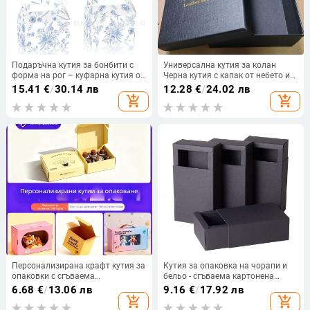
Подаръчна кутия за бонбити с
Универсална кутия за колан
форма на рог – куфарна кутия от
Черна кутия с капак от небето и
картон 250gsm, офсетен печат,
земята, картонена опаковка,
15.41
€
/
30.14 лв
12.28
€
/
24.02 лв
лого отпечатано, марка Xin Delie
подаръчна кутия, квадратна
add_shopping_cart
add_shopping_cart
бронзова бутикова кутия за
колан на едро
Персонализирана крафт кутия за
Кутия за опаковка на чорапи и
опаковки с сгъваема
бельо - сгъваема картонена
конструкция, 350 gsm хартия,
кутия, хартия/картон,
6.68
€
/
13.06 лв
9.16
€
/
17.92 лв
горещо щамповане, сребърно
персонализируемо лого,
add_shopping_cart
add_shopping_cart
щамповане, UV печат и релеф —
произход Шенжен