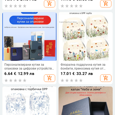
поднос, офсетен печат и
add_shopping_cart
add_shopping_cart
бронзиране със сребро
Персонализирани кутии за
Флорална подаръчна кутия за
опаковки за цифрови устройства,
бонбити, преносима кутия от
козметика, спиртни напитки,
картон, 250gsm бял картон, UV
6.64
€
/
12.99 лв
17.01
€
/
33.27 лв
здравни продукти, чаши за вино,
печат с лого, вътрешен диаметър
add_shopping_cart
add_shopping_cart
цветни кутии и бели картонени
15.9 см
кутии