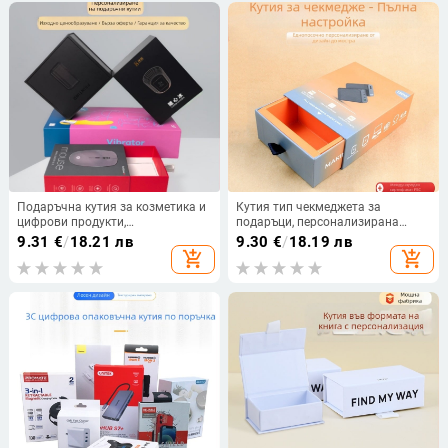
Подаръчна кутия за козметика и
Кутия тип чекмеджета за
цифрови продукти,
подаръци, персонализирана
персонализирана кутия за
опаковка от хартия и картон;
9.31
€
/
18.21 лв
9.30
€
/
18.19 лв
бижута, кутия с отделения за чай
релефен ембосинг, UV печат,
add_shopping_cart
add_shopping_cart
гравюрен печат и сребърно
горещо щамповане; възможност
за печат на лого