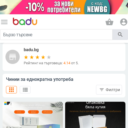
menu
shopping_basket
account_circle
search
badu.bg
store
Рейтинг на търговеца:
4.14
от 5.
Чинии за еднократна употреба
apps
view_list
filter_list
Филтри