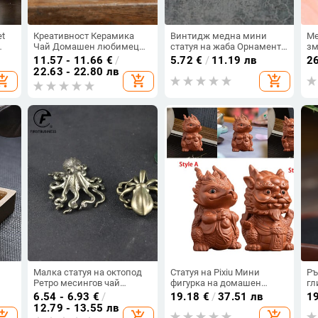
et
Креативност Керамика
Винтидж медна мини
Ме
Чай Домашен любимец
статуя на жаба Орнаменти
зм
йна
Заек Модел на крава
Ретро месингови фигурки
д
11.57 - 11.66
€
/
5.72
€
/
11.19 лв
2
и
Статуя Орнаменти
на животни Играчка
Ви
22.63 - 22.80 лв
opping_cart
add_shopping_cart
add_shopping_cart
а
Животно Чаена фигурка
Аксесоари за домашен
на
Китайски чай Декорация
декор Декорации за офис
Ак
Аксесоари Занаяти
бюро Подаръци
це
ма
y
Малка статуя на октопод
Статуя на Pixiu Мини
Ръ
Ретро месингов чай
фигурка на домашен
гл
ery
Домашни любимци
любимец с китайски
Фи
6.54 - 6.93
€
/
19.18
€
/
37.51 лв
1
ция
Орнамент за маса Lucky
дракон и чай за аксесоар
д
12.79 - 13.55 лв
opping_cart
add_shopping_cart
add_shopping_cart
чай
Home Decorations
за всекидневна
Пр