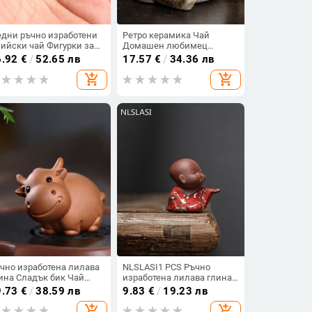
дни ръчно изработени
Ретро керамика Чай
ийски чай Фигурки за
Домашен любимец
омашни любимци
Крокодил Статуя на
6.92
€
/
52.65 лв
17.57
€
/
34.36 лв
нтидж бронзова статуя
животно Сладка чаена
add_shopping_cart
add_shopping_cart
 питон Боа Орнамент
фигурка Орнаменти
сесоари за чаена
Настолни занаяти Сервиз
ремония Декорация на
за чай Аксесоари за
са за дома
декорация
чно изработена лилава
NLSLASI1 PCS Ръчно
ина Сладък бик Чай
изработена лилава глина
гурки на духове на
Прекрасна фигурка на
9.73
€
/
38.59 лв
9.83
€
/
19.23 лв
омашни любимци
монах на Буда Орнамент с
add_shopping_cart
add_shopping_cart
ибори за чаена
върха на пръста Игра на