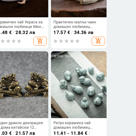
рамичен чай Украса за
Практичен малък чаен
омашни любимци Мини
домашен любимец
ър рогат добитък Кунгфу
Лилаво глинено животно
4.48
€
/
28.32 лв
17.57
€
/
34.36 лв
й Аксесоари за чай за
Чаен домашен любимец
add_shopping_cart
add_shopping_cart
омашни любимци
Красива декоративна
днос за чай в хола
ръчно изработена фигурка
наменти
от чай крокодил
ден дракон декорация
Ретро керамика чай
 дома китайски 12
домашен любимец
дии животно дракон
китайска зодия статуя на
1.03
€
/
21.57 лв
11.41 - 11.84
€
/