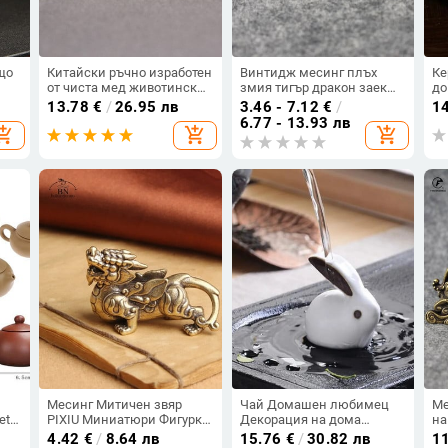
що
Китайски ръчно изработен
Винтидж месинг плъх
Ке
от чиста мед животински
змия тигър дракон заек
д
домашен орнамент Тигър
мишка украшение мед
ед
13.78
€
/
26.95 лв
3.46 - 7.12
€
/
1
Скулптура Творчески чай
миниатюрна фигурка на
ча
6.77 - 13.93 лв
opping_cart
add_shopping_cart
add_shopping_cart
Домашни любимци
животно домашен декор
д
чай,
Декорация на маса
занаяти украса за работен
По
Занаяти Сервиз за чай
плот
Ор
Консумативи
Месинг Митичен звяр
Чай Домашен любимец
Ме
et
PIXIU Миниатюри Фигурки
Декорация на дома
на
за
Ретро медно животно
Подноси за сервиране на
зо
4.42
€
/
8.64 лв
15.76
€
/
30.82 лв
1