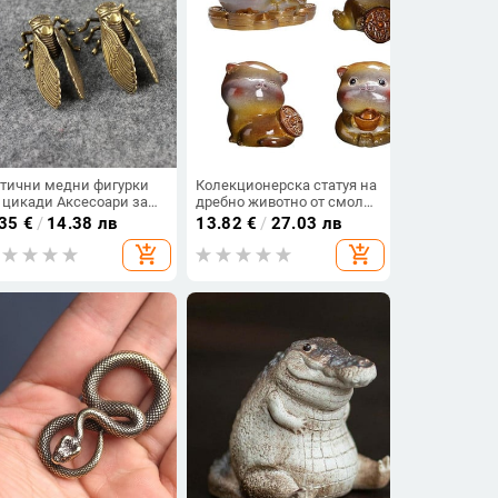
тични медни фигурки
Колекционерска статуя на
 цикади Аксесоари за
дребно животно от смола,
машен декор Ретро
колекционерска
.35
€
/
14.38 лв
13.82
€
/
27.03 лв
сингова статуя на
колекционерска котка от
add_shopping_cart
add_shopping_cart
вотно Малки
чай, домашен любимец и
наменти Декорации за
котка
ис бюро Занаяти