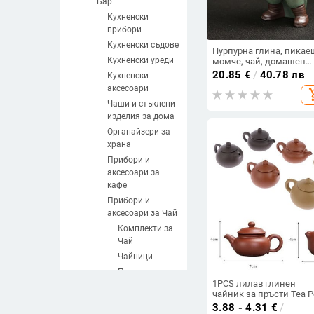
Бар
Кухненски
прибори
Кухненски съдове
Пурпурна глина, пикае
Кухненски уреди
момче, чай, домашен
любимец, керамика,
20.85
€
/
40.78 лв
Кухненски
малък монах, занаяти,
аксесоари
add_sh
офис настолни
орнаменти, филтър за 
Чаши и стъклени
цедка, инструмент,
изделия за дома
декорация на дома
Органайзери за
храна
Прибори и
аксесоари за
кафе
Прибори и
аксесоари за Чай
Комплекти за
Чай
Чайници
Подноси за
1PCS лилав глинен
Чай
чайник за пръсти Tea P
Сервизи за
Малък джобен сервиз 
3.88 - 4.31
€
/
Чай