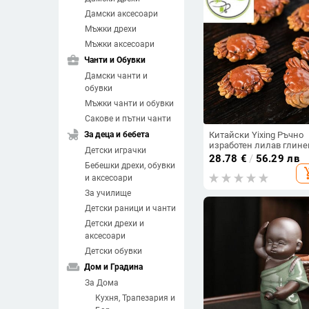
Дамски аксесоари
Мъжки дрехи
Мъжки аксесоари
business_center
Чанти и Обувки
Дамски чанти и
обувки
Мъжки чанти и обувки
Сакове и пътни чанти
child_friendly
За деца и бебета
Китайски Yixing Ръчно
изработен лилав глине
Детски играчки
чай Бутикова скулптура
28.78
€
/
56.29 лв
Бебешки дрехи, обувки
домашен любимец Ста
add_sh
на рак Орнаменти Чае
и аксесоари
фигурка на животно
За училище
Занаяти Чаен сервиз
Декорации
Детски раници и чанти
Детски дрехи и
аксесоари
Детски обувки
weekend
Дом и Градина
За Дома
Кухня, Трапезария и