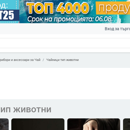
Вход за търг
рибори и аксесоари за Чай
Чайници тип животни
тип животни