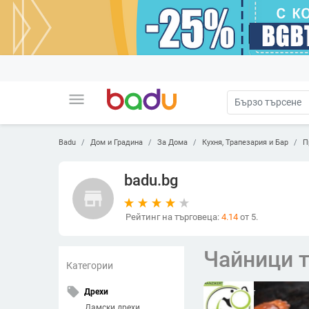
menu
Badu
Дом и Градина
За Дома
Кухня, Трапезария и Бар
П
badu.bg
store
Рейтинг на търговеца:
4.14
от 5.
Чайници 
Категории
local_offer
Дрехи
Дамски дрехи