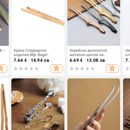
й –
Храна Сладкарски
Корейски деликатни
Не
изделия 8бр. Bagel
метални щипки за
кл
на
Захарни кисели
барбекю
пи
7.64
€
/
14.94 лв
6.69
€
/
13.08 лв
7
краставички Хляб Чай
Противоплъзгащи се
ку
opping_cart
add_shopping_cart
add_shopping_cart
Тост Чай Щипки
самостоятелни щипки
Инструмент за готвене
Многофункционални
Кухненски тостер Тонг
щипки за храна Кухненски
джаджи Аксесоари за
барбекю