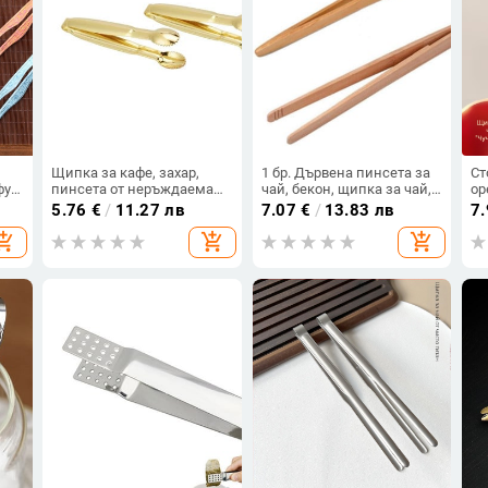
Щипка за кафе, захар,
1 бр. Дървена пинсета за
Ст
фу
пинсета от неръждаема
чай, бекон, щипка за чай,
ор
лен
стомана, мини скоба,
щипки, бамбукова салата,
ча
5.76
€
/
11.27 лв
7.07
€
/
13.83 лв
7
щипка, щипка, щипка за
храна, тост, завой, щипка,
ак
opping_cart
add_shopping_cart
add_shopping_cart
кафе, малък чай, горещ
прави щипки, кухненски
ча
кухненски бар, комплект
аксесоари, прибори за чай
о
инструменти 1 бр.
ип