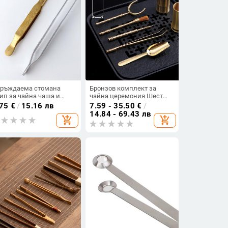
ръждаема стомана
Бронзов комплект за
ип за чайна чаша и
чайна церемония Шест
нсета, аксесоари за
джентълмени – прибори
.75
€
/
15.16 лв
7.59 - 35.50
€
/
нг-фу чай
за чай и аксесоари
14.84 - 69.43 лв
add_shopping_cart
add_shopping_cart