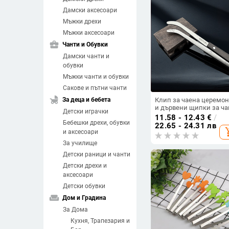
Дамски аксесоари
Мъжки дрехи
Мъжки аксесоари
business_center
Чанти и Обувки
Дамски чанти и
обувки
Мъжки чанти и обувки
Сакове и пътни чанти
child_friendly
За деца и бебета
Клип за чаена церемо
и дървени щипки за ча
Детски играчки
аксесоар за гунфу чай
11.58 - 12.43
€
/
Бебешки дрехи, обувки
22.65 - 24.31 лв
add_sh
и аксесоари
За училище
Детски раници и чанти
Детски дрехи и
аксесоари
Детски обувки
weekend
Дом и Градина
За Дома
Кухня, Трапезария и