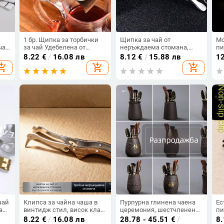
1 бр. Щипка за торбички
Щипка за чай от
Mo
чай
за чай Удебелена от
неръждаема стомана,
пи
неръждаема стомана
удебелена и по-широка за
не
8.22
€
/
16.08 лв
8.12
€
/
15.88 лв
1
пинсети за лед, захар,
чаша за чай, аксесоари за
ча
opping_cart
add_shopping_cart
add_shopping_cart
барбекю, щипка, джаджа
Gongfu чай, против
за
за домашна кухня,
изгаряне, против
ак
и
принадлежности за чай,
хлъзгане,
це
разпродажба
многофункционални
пинсети
чай
Клипса за чайна чаша в
Пурпурна глинена чаена
Ес
а
винтидж стил, висок клас
церемония, шестчленен
пи
а,
аксесоар за чайна серия,
комплект: чайна игла,
ба
8.22
€
/
16.08 лв
28.78 - 45.51
€
/
8