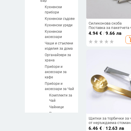
Бар
Кухненски
прибори
Кухненски съдове
Силиконова скоба
Кухненски уреди
Поставка за пакетчета 
Кухненски
Мини кухненска скоба
4.94
€
/
9.66 лв
Кухненски щипки
аксесоари
add_sh
Неръждаема стомана
Чаши и стъклени
Творчески кухненски
изделия за дома
аксесоари Инструмент
Щипка за десерт
Органайзери за
храна
Прибори и
аксесоари за
кафе
Прибори и
аксесоари за Чай
Комплекти за
Чай
Чайници
Подноси за
Щипки за торбички за 
Чай
от неръждаема стоман
Сервизи за
за многократна употреб
6.46
€
/
12.63 лв
Чай