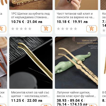
ка
1PC Щипки за кубчета лед
Чист титанов чай клип и
Ко
от неръждаема стомана
пинсети за варене на чай,
за
Щипки за захар Храни
клип за чаша, нехлъзгащ
це
10.76
€
/
21.04 лв
10.18
€
/
19.91 лв
7.
за
Щипки за барбекю Скоба
се държач за чаша, кунг-
ба
14
opping_cart
add_shopping_cart
add_shopping_cart
яб
за лед Лента с
фу чай комплект и
мн
инструменти Кухненска
аксесоари за чайната
кл
щипка за сервиране
церемония.
ча
Кухненски аксесоари
ски
Месингов клип за чай със
Латунни чайни щипки,
8 
а
щипки – неслизащ клип
висок клас кунг-фу чайни
ск
ю
за чаша, аксесоар към чай
прибори, ръчно
хл
11.25
€
/
22.00 лв
38.93 - 89.04
€
/
8
комплект и инструмент за
изработени бамбукови
по
76.14 - 174.15 лв