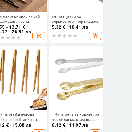
мплект клипси за чай
Мини Щипки за
 домашна чаена
сервиране от неръждаема
ремония, нескользяща
стомана Гладък ръб Кафе
55 - 13.71
€
/
5.32
€
/
10.41 лв
мбукова клипса,
и захар Щипка Готварски
.77 - 26.81 лв
add_shopping_cart
add_shopping_cart
огофункционална
щипки за домашна кухня
ипса за почистване на
Десерти Прибори pjop
ши, бамбукови пинсети.
бр. 18 см бамбукова
1 бр. Щипка за пинсети от
оба за чай Щипки за
неръждаема стомана,
яб Храна Захар Дървена
щипка за захар, щипка за
.12
€
/
15.88 лв
6.12
€
/
11.97 лв
суда Издръжлива
захар, щипки за пиене на