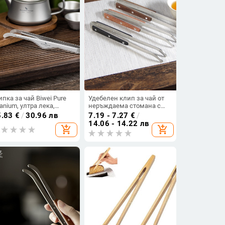
пка за чай Biwei Pure
Удебелен клип за чай от
tanium, ултра лека,
неръждаема стомана с
еносима, за барбекю,
дървен предпазител
5.83
€
/
30.96 лв
7.19 - 7.27
€
/
пка против изгаряне,
против изгаряне и
14.06 - 14.22 лв
add_shopping_cart
add_shopping_cart
сесоари за комплект за
интегрирани чаени щипци
й Kung Fu.
— аксесоари за кунг-фу
чайна церемония, клип за
почистване на чаши