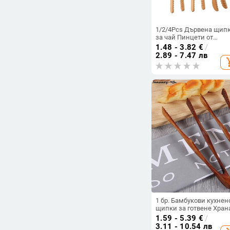
производство на
вино и бира
Прибори за
1/2/4Pcs Дървена щип
еднократна
за чай Пинцети от
естествен бамбук
употреба
1.48 - 3.82
€
/
Кухненска салата Тост 
2.89 - 7.47 лв
Съдове за
add_sh
храна За готвене на хл
готвене и части
Аксесоари за захар на
едро
Инструменти за
паста
Инструменти за
десерти
Инструменти за
сирена
Термоси
Осветление
Въздухопречистватели
Продукти за
контрол на
вредители
1 бр. Бамбукови кухнен
Малки уреди за
щипки за готвене Хран
отопление
Инструмент за барбек
1.59 - 5.39
€
/
Подобрение на
Салата Бекон Пържола
3.11 - 10.54 лв