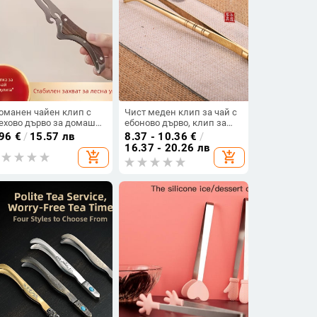
оманен чайен клип с
Чист меден клип за чай с
ехово дърво за домашна
ебоново дърво, клип за
йна церемония –
кунг-фу чайна церемония,
.96
€
/
15.57 лв
8.37 - 10.36
€
/
сесоар за висок клас
неръждаеми пинсети —
16.37 - 20.26 лв
add_shopping_cart
add_shopping_cart
йен комплект
аксесоар за домашен
чайен комплект