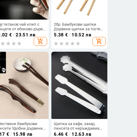
ji титанов чай клип с
2бр. Бамбукови щипки
нцети от ебоново дърво,
Дървени щипки за тостер
плъзгащ се клип за
за храна от естествен
2.02
€
/
23.51 лв
5.38
€
/
10.52 лв
ша за чай, инструменти
бамбук Щипка за чай
add_shopping_cart
add_shopping_cart
 приготвяне на чай и
Бамбукови пинсети за
сесоари за чайна
препечени краставички
ремония
Кухненски щипки за
готвене на чай
тествени бамбукови
Щипка за кафе, захар,
нсети Удобни дървени
пинсета от неръждаема
мбукови дървени
стомана, мини скоба,
.17
€
/
15.98 лв
6.46
€
/
12.63 лв