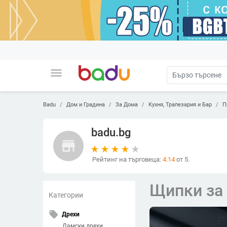
menu
Badu
Дом и Градина
За Дома
Кухня, Трапезария и Бар
П
badu.bg
store
Рейтинг на търговеца:
4.14
от 5.
Щипки за
Категории
local_offer
Дрехи
Дамски дрехи