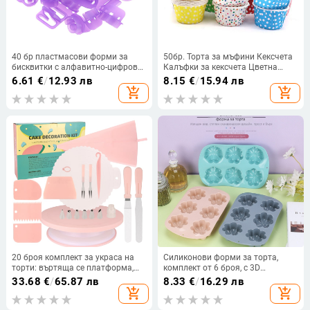
40 бр пластмасови форми за
50бр. Торта за мъфини Кексчета
бисквитки с алфавитно-цифрови
Калъфки за кексчета Цветна
символи за украса на торти и
точкова Маслоустойчива
6.61
€
/
12.93 лв
8.15
€
/
15.94 лв
фондан – инструмент за печене
подложка за кексчета Калъфка
add_shopping_cart
add_shopping_cart
за тава за чаша за печене
Касетки за сватбено тържество
Опаковъчна хартия
20 броя комплект за украса на
Силиконови форми за торта,
торти: въртяща се платформа,
комплект от 6 броя, с 3D
шпатули за крем и други
цветчета за печене и за пара –
33.68
€
/
65.87 лв
8.33
€
/
16.29 лв
инструменти за печене
детски хранителни форми
add_shopping_cart
add_shopping_cart