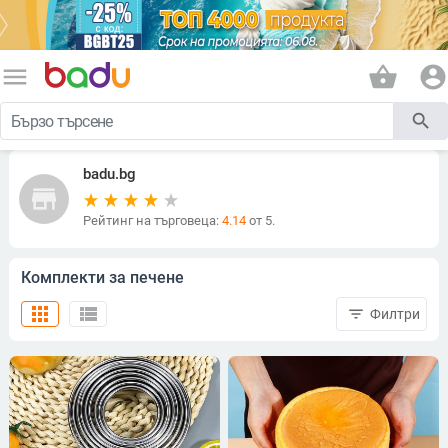
menu
shopping_basket
account_circle
search
badu.bg
store
Рейтинг на търговеца:
4.14
от 5.
Комплекти за печене
apps
view_list
filter_list
Филтри