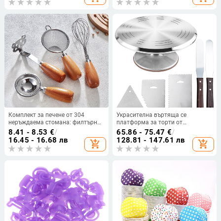
сладкиши Форми за печене на
вълни във формата на сърце
Комплект за печене от 304
Украсителна въртяща се
неръждаема стомана: филтърна
платформа за торти от
мрежа, разделител за белтъци за
алуминиева сплав със база и
8.41 - 8.53
€
/
65.86 - 75.47
€
/
бебешка храна и ръчна бъркалка
шпатула
16.45 - 16.68 лв
128.81 - 147.61 лв
add_shopping_cart
add_shopping_cart
за яйца