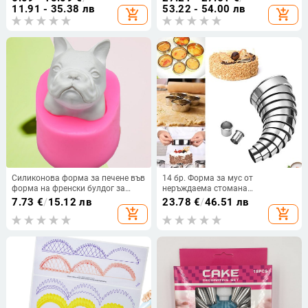
и малка шпатула, четка за масло
11.91 - 35.38 лв
53.22 - 54.00 лв
add_shopping_cart
add_shopping_cart
и метална лопатка
Силиконова форма за печене във
14 бр. Форма за мус от
форма на френски булдог за
неръждаема стомана
торти и шоколад
Инструмент за рязане на тесто с
7.73
€
/
15.12 лв
23.78
€
/
46.51 лв
кръгла форма Резци за бисквити
add_shopping_cart
add_shopping_cart
Кръгли резачки за сладкиши
Форма за печене на торта