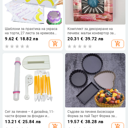
Шаблони за практика на украса
Комплект за декориране на
на торти, 27 листа за кремова
печива: малък конвертор за
украса, DIY форми за печене
шприц, малка шприц-чанта от
9.62
€
/
18.82 лв
20.31
€
/
39.72 лв
304 неръждаема стомана,
add_shopping_cart
add_shopping_cart
накрайници за торти и бисквитки
Сет за печене – 4 дизайна, 11-
Съдове за печене Аксесоари
части форми за фондан и
Форма за пай Тарт Форма за
бисквити, версия с ролков прът,
печене с подвижно дъно Торта
13.21
€
/
25.84 лв
19.57
€
/
38.28 лв
комплект от 4 части
Бонбони Инструмент за
add_shopping_cart
add_shopping_cart