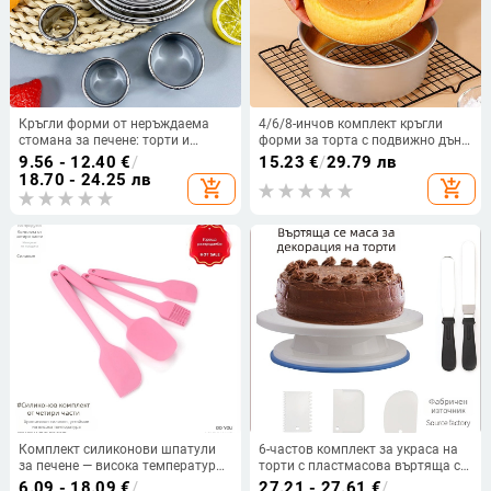
Кръгли форми от неръждаема
4/6/8-инчов комплект кръгли
стомана за печене: торти и
форми за торта с подвижно дъно
мусове – комплект 11 части,
от алуминиева сплав и
9.56 - 12.40
€
/
15.23
€
/
29.79 лв
кръгли резачки за тесто за
шифонови форми/форми за
18.70 - 24.25 лв
add_shopping_cart
add_shopping_cart
пелмени и бисквитки
торта Комплект 3 нива кръгли
форми за торти Инструменти
Комплект силиконови шпатули
6-частов комплект за украса на
за печене — висока температура,
торти с пластмасова въртяща се
за крем и торти; включва голяма
платформа
6.09 - 18.09
€
/
27.21 - 27.61
€
/