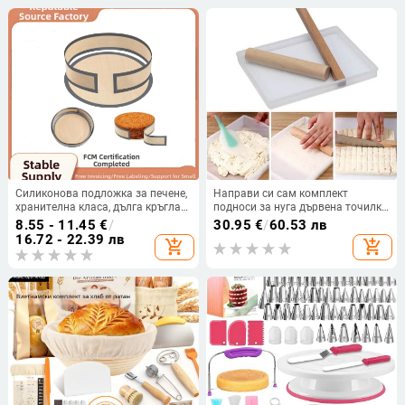
Силиконова подложка за печене,
Направи си сам комплект
хранителна класа, дълга кръгла
подноси за нуга дървена точилка
подложка за тигани,
за рязане Инструменти за печене
8.55 - 11.45
€
/
30.95
€
/
60.53 лв
термоустойчива, комплект 2 бр.
на бонбони Инструменти за
16.72 - 22.39 лв
add_shopping_cart
add_shopping_cart
декориране на торти Форми за
нуга форми за сладкиши
Комплект