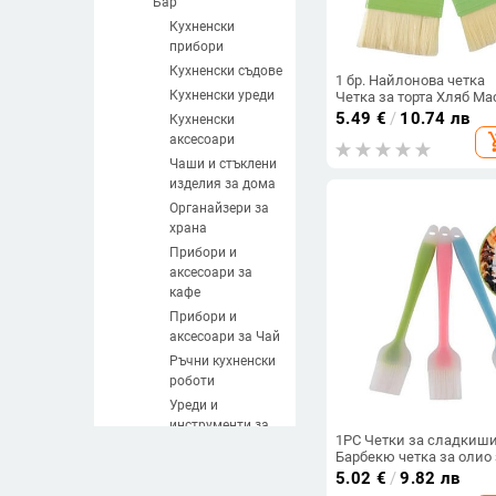
Бар
Кухненски
прибори
Кухненски съдове
1 бр. Найлонова четка
Кухненски уреди
Четка за торта Хляб Ма
Топлоустойчива
5.49
€
/
10.74 лв
Кухненски
силиконова мазилка з
add_sh
аксесоари
готварска четка Кухне
инструменти за печен
Чаши и стъклени
Четки
изделия за дома
Органайзери за
храна
Прибори и
аксесоари за
кафе
Прибори и
аксесоари за Чай
Ръчни кухненски
роботи
Уреди и
инструменти за
1PC Четки за сладкиши
месо
Барбекю четка за олио 
Ръчни уреди за
торта за скара за барб
5.02
€
/
9.82 лв
плодове и
топлоустойчиви