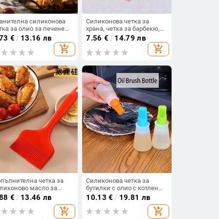
анителна силиконова
Силиконова четка за
тка за олио за печене
храна, четка за барбекю,
залепващо пица
четка за масло,
.73
€
/
13.16 лв
7.56
€
/
14.79 лв
йове Инструменти за
инструмент за четка за
add_shopping_cart
add_shopping_cart
адкиши Направи си сам
печене, инструмент за
яб Грил Baki Намажете
барбекю, инструмент за
с Кухненска кухненска
печене
жаджа
пълнителна четка за
Силиконова четка за
ликоново масло за
бутилки с олио с котлен
анителни цели с широко
камък Топлоустойчив
.88
€
/
13.46 лв
10.13
€
/
19.81 лв
рло Четки за хляб за
дизайн Подправки за сос
add_shopping_cart
add_shopping_cart
чен кейк Топлоустойчив
Четки за пържене на грил
струмент за кухненско
Кухненско печене