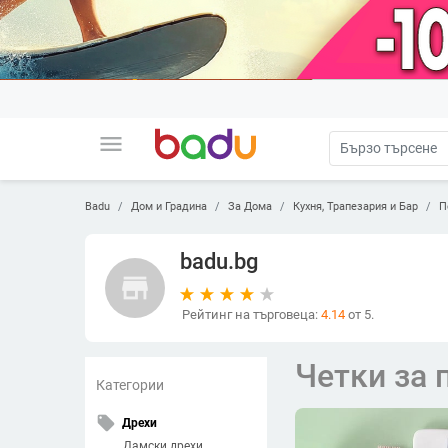
menu
Badu
Дом и Градина
За Дома
Кухня, Трапезария и Бар
П
badu.bg
store
Рейтинг на търговеца:
4.14
от 5.
Четки за 
Категории
local_offer
Дрехи
Дамски дрехи