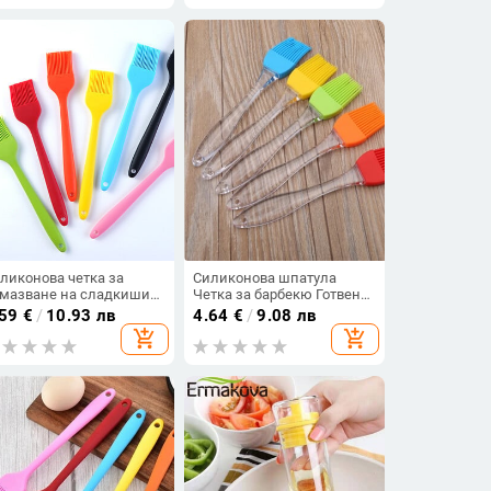
твене на сладкарски
Инструменти за готвене
делия
ликонова четка за
Силиконова шпатула
мазване на сладкиши
Четка за барбекю Готвене
тки за масло за торта
Барбекю Топлоустойчиво
.59
€
/
10.93 лв
4.64
€
/
9.08 лв
яб Масло Инструменти
масло Четки за подправки
add_shopping_cart
add_shopping_cart
 печене Кухненска четка
Бар Инструменти за
 барбекю Четка за
печене на торти Кухненски
твене Бастет Прибор
аксесоари