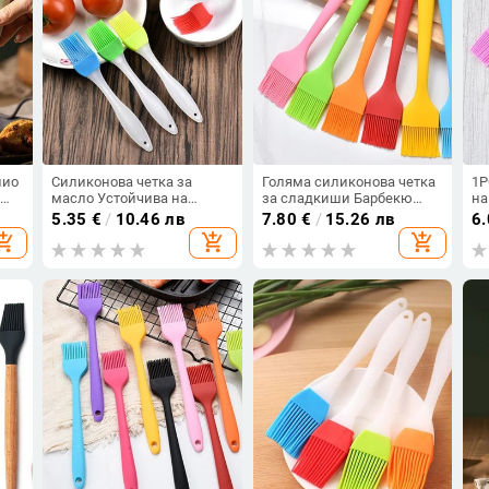
лио
Силиконова четка за
Голяма силиконова четка
1P
н
масло Устойчива на
за сладкиши Барбекю
на
висока температура Четка
Торта Хляб Масло Крем
Че
5.35
€
/
10.46 лв
7.80
€
/
15.26 лв
6
е
за барбекю с масло
Бисквитки
Хл
opping_cart
add_shopping_cart
add_shopping_cart
иши
Инструменти за печене на
Топлоустойчива Четка за
за
рил
сладкиши Меки четки за
готвене Подправки
бе
готвене Кухненски
Кухненски инструменти
ба
аксесоари
ск