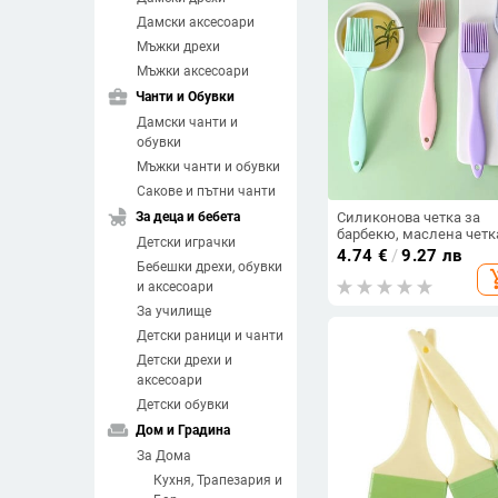
Дамски аксесоари
Мъжки дрехи
Мъжки аксесоари
business_center
Чанти и Обувки
Дамски чанти и
обувки
Мъжки чанти и обувки
Сакове и пътни чанти
child_friendly
За деца и бебета
Силиконова четка за
барбекю, маслена четк
Детски играчки
за готвене и печене,
4.74
€
/
9.27 лв
Бебешки дрехи, обувки
кухненски инструменти
add_sh
дома, 1 комплект
и аксесоари
За училище
Детски раници и чанти
Детски дрехи и
аксесоари
Детски обувки
weekend
Дом и Градина
За Дома
Кухня, Трапезария и