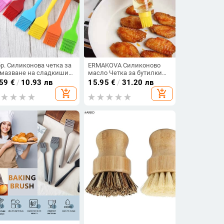
бр. Силиконова четка за
ERMAKOVA Силиконово
мазване на сладкиши
масло Четка за бутилки
тки за масло за торта
Четка за намазване на
.59
€
/
10.93 лв
15.95
€
/
31.20 лв
яб Масло Инструменти
сладкиши Масло Мед
add_shopping_cart
add_shopping_cart
 печене Кухненска
Вино Сос Четка за скара
зопасност Четка за
за барбекю Кухненски
рбекю Инструмент за
инструменти
ара за барбекю