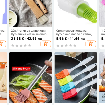
 за
2бр. Четки за сладкиши
Силиконова четка за
1 
за
Кухненска четка за олио с
бутилка с масло с капак,
на
ши
дървена дръжка от
устойчива на висока
Че
21.98
€
/
42.99 лв
5.96
€
/
11.66 лв
5
естествен косъм Четка за
температура, четка за сос,
Хл
opping_cart
add_shopping_cart
add_shopping_cart
намазване за барбекю
палачинка за барбекю,
за
Грил Готвене Инструменти
торта за печене
бе
за
за печене на сладкиши
ба
ск