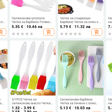
Силиконова шпатула
Четки за сладкиши-
Си
сло
Четка за барбекю Готвене
Барбекю Четка за олио за
на
Барбекю Топлоустойчиво
торта за скара за барбекю
пр
5.35
€
/
10.46 лв
5.79
€
/
11.32 лв
7
а
масло Четки за подправки
-Топлоустойчиви
сл
opping_cart
add_shopping_cart
add_shopping_cart
нски
Кухненски бар
Силиконови четки за
пе
е
Инструменти за печене на
намазване за готвене
Dr
торти Консумативи за
Кухненска четка
съдове
-
5/1PCS Четка за
Силиконова барбекю
Си
за
силиконово масло Четка
Четка за печене с олио
на
екю-
за намазване Направи си
Кухненски четки за торта
Че
1.32 - 3.99
€
/
5.13
€
/
10.03 лв
5
сам торта Хляб Масло
Сладкарски изделия
Хл