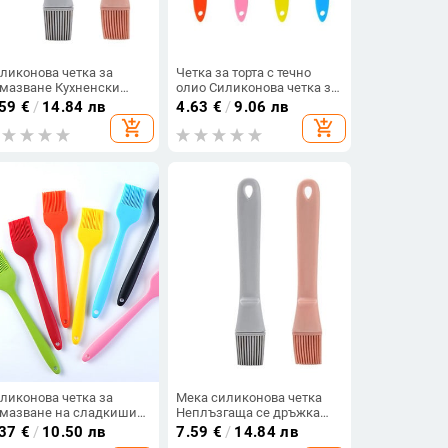
ликонова четка за
Четка за торта с течно
мазване Кухненски
олио Силиконова четка за
ибори Четка за
олио за печене Крем за
.59
€
/
14.84 лв
4.63
€
/
9.06 лв
адкиши Подходяща за
сладкиши за хляб Съдове
add_shopping_cart
add_shopping_cart
чене на скара Печене
за барбекю Четки за
op shipping
намазване с масло Четка
за грил кухня
ликонова четка за
Мека силиконова четка
мазване на сладкиши
Неплъзгаща се дръжка
тки за масло за торта
Силиконова четка за
.37
€
/
10.50 лв
7.59
€
/
14.84 лв
яб Масло Инструменти
мазане Четка за