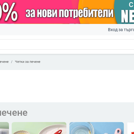
Вход за търг
ечене
Четки за печене
печене