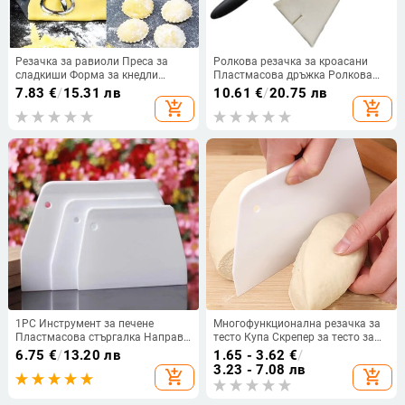
Резачка за равиоли Преса за
Ролкова резачка за кроасани
сладкиши Форма за кнедли
Пластмасова дръжка Ролкова
Устройство за щамповане на
резачка за приготвяне на хляб
7.83
€
/
15.31 лв
10.61
€
/
20.75 лв
дантела Форма за машина за
Триъгълен нож за тесто Форма за
add_shopping_cart
add_shopping_cart
равиоли Форма за печат за
печене на сладкиши Кухненски
равиоли Форма за бисквитки
инструменти
Кухненски инструмент за печене
1PC Инструмент за печене
Многофункционална резачка за
Пластмасова стъргалка Направи
тесто Купа Скрепер за тесто за
си сам Сладкарски крем Шпатула
хляб Фондан Крем за торта
6.75
€
/
13.20 лв
1.65 - 3.62
€
/
Трапецовидно рязане на тесто
Шпатула Направи си сам
3.23 - 7.08 лв
add_shopping_cart
add_shopping_cart
Разделител за торта Кухненски
резачки за сладкиши Скрепери
аксесоари
Кухненски комплект за печене