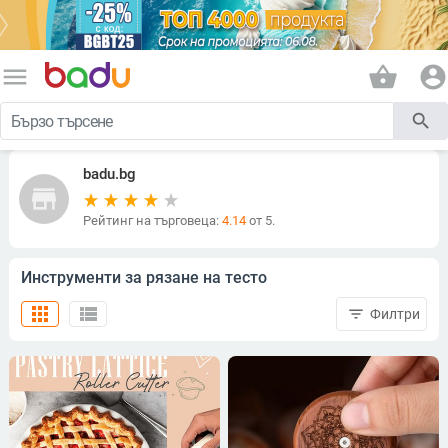
menu
shopping_basket
account_circle
search
badu.bg
store
Рейтинг на търговеца:
4.14
от 5.
Инструменти за рязане на тесто
apps
view_list
filter_list
Филтри