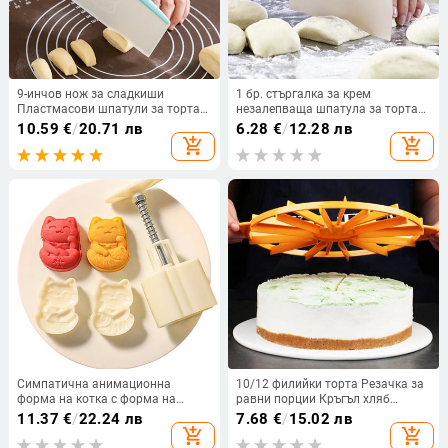
9-инчов нож за сладкиши
1 бр. стъргалка за крем
Пластмасови шпатули за торта
незалепваща шпатула за торта
Скрепер за тесто с мерителна
трапецовиден пластмасов нож
10.59
€
/
20.71 лв
6.28
€
/
12.28 лв
скала Нож за масло Хляб Пица
за тесто Направи си сам
add_shopping_cart
add_shopping_cart
Фондан Инструменти за печене
сладкарско тесто за бисквитки
Направи си сам
Кухненски аксесоари за печене
Симпатична анимационна
10/12 филийки торта Резачка за
форма на котка с форма на
равни порции Кръгъл хляб
лунна торта, включително 1
Разделител за мус за торта
11.37
€
/
22.24 лв
7.68
€
/
15.02 лв
форма и 2 печата Направи си
Маркер за филийки Печене за
add_shopping_cart
add_shopping_cart
сам ръчна преса с фондан,
домакински кухненски прибори