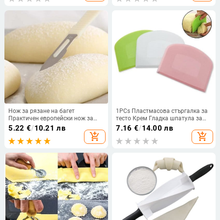
печати с лунна торта Форма за
бисквитки
Нож за рязане на багет
1PCs Пластмасова стъргалка за
Практичен европейски нож за
тесто Крем Гладка шпатула за
хляб Инструменти за рязане
торта Инструменти за печене на
5.22
€
/
10.21 лв
7.16
€
/
14.00 лв
Резачка за сладкиши с острие от
сладкиши Кухненски нож за
add_shopping_cart
add_shopping_cart
въглеродна стомана PP опашка
масло Резачка за тесто
Инструменти за печене на
сладкиши