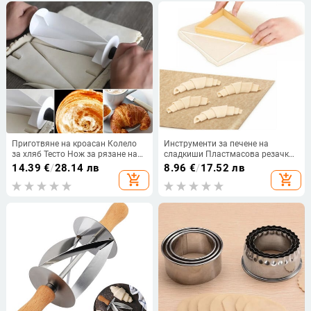
Приготвяне на кроасан Колело
Инструменти за печене на
за хляб Тесто Нож за рязане на
сладкиши Пластмасова резачка
сладкиши Пластмасова ролка
за кроасани Форма за руло
14.39
€
/
28.14 лв
8.96
€
/
17.52 лв
Котлон Печене Кухненски
Машина за приготвяне на
add_shopping_cart
add_shopping_cart
аксесоари Инструменти за
кроасани Линия за хляб Форма
пекарни
за тесто Лист Кухненски джаджи