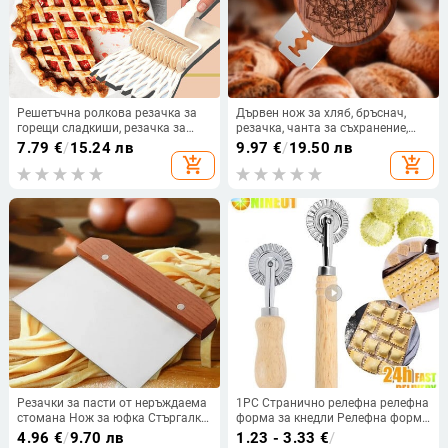
Решетъчна ролкова резачка за
Дървен нож за хляб, бръснач,
горещи сладкиши, резачка за
резачка, чанта за съхранение,
пай, пица, щамповане на
кръгъл хляб, куцо тесто,
7.79
€
/
15.24 лв
9.97
€
/
19.50 лв
сладкиши, тестено ролка,
инструмент за нарязване, за
add_shopping_cart
add_shopping_cart
решетъчна ролкова резачка,
Направи си сам чанта за
консумативи за печене
съхранение на хляб с квас
Резачки за пасти от неръждаема
1PC Странично релефна релефна
стомана Нож за юфка Стъргалка
форма за кнедли Релефна форма
за торта с мащаб Печене на
за бисквити Машина за ръчно
4.96
€
/
9.70 лв
1.23 - 3.33
€
/
торта Готвене на тесто Скрепер
рязане на тестени изделия