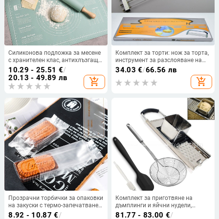
Силиконова подложка за месене
Комплект за торти: нож за торта,
с хранителен клас, антихлъзгаща
инструмент за разслояване на
и удебелена за тесто и печене,
торти и нож за сирене
10.29 - 25.51
€
/
34.03
€
/
66.56 лв
кухненски комплект
20.13 - 49.89 лв
add_shopping_cart
add_shopping_cart
Прозрачни торбички за опаковки
Комплект за приготвяне на
на закуски с термо-запечатване:
дъмплинги и яйчни нудели,
100 прозрачни вътрешни тави;
неръждаема стомана + силикон,
8.92 - 10.87
€
/
81.77 - 83.00
€
/