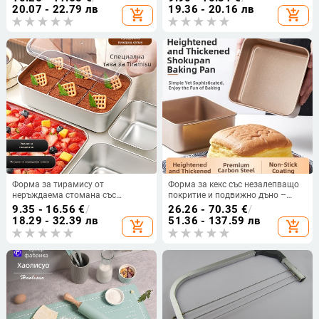
за мус
минималистично средство за
20.07 - 22.79 лв
19.36 - 20.16 лв
add_shopping_cart
add_shopping_cart
печене
Форма за тирамису от
Форма за кекс със незалепващо
неръждаема стомана със
покритие и подвижно дъно –
квадратна тава, удебелен дизайн,
подходяща за домашно печене,
9.35 - 16.56
€
/
26.26 - 70.35
€
/
съд за мус с капак за домашно
квадратна/правоъгълна
18.29 - 32.39 лв
51.36 - 137.59 лв
add_shopping_cart
add_shopping_cart
печене