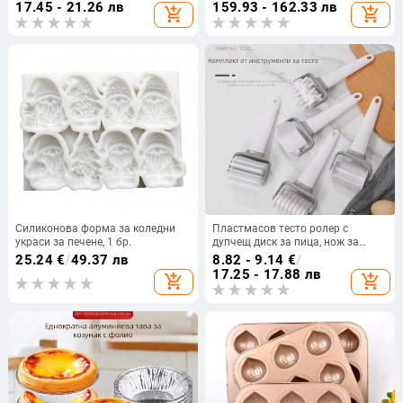
50 матирани торбички за
Chunmao, китайски традиционен
17.45 - 21.26 лв
159.93 - 162.33 лв
add_shopping_cart
add_shopping_cart
запечатване; 50 прозрачни
стил
торбички за запечатване
Силиконова форма за коледни
Пластмасов тесто ролер с
украси за печене, 1 бр.
дупчещ диск за пица, нож за
разточване на фондан/
25.24
€
/
49.37 лв
8.82 - 9.14
€
/
сладкарска маса, формичка за
17.25 - 17.88 лв
add_shopping_cart
add_shopping_cart
бисквитки, нож за пица с решетка