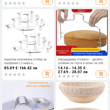
add_shopping_cart
add_shopping_cart
кутия, китайски стил
Акрилна изложбена стойка за
Неръждаема стомана – двойно
парфюми с 3 нива и
слойник за торти и резач за хляб
многофункционална стойка за
– кухненски инструмент за
85.09
€
/
166.42 лв
14.16 - 14.35
€
/
къпкейкове и десерти
печене
27.69 - 28.07 лв
add_shopping_cart
add_shopping_cart