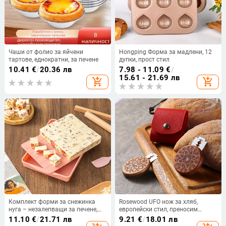
Чаши от фолио за яйчени
Hongping Форма за мадлени, 12
тартове, еднократни, за печене
дупки, прост стил
10.41
€
/
20.36 лв
7.98 - 11.09
€
/
15.61 - 21.69 лв
add_shopping_cart
add_shopping_cart
Комплект форми за снежинка
Rosewood UFO нож за хляб,
нуга – незалепващи за печене,
европейски стил, преносим
марка Полиестер, произход
кръгъл нож за мек европейски
11.10
€
/
21.71 лв
9.21
€
/
18.01 лв
Zhejiang, категория сладкарска
хляб