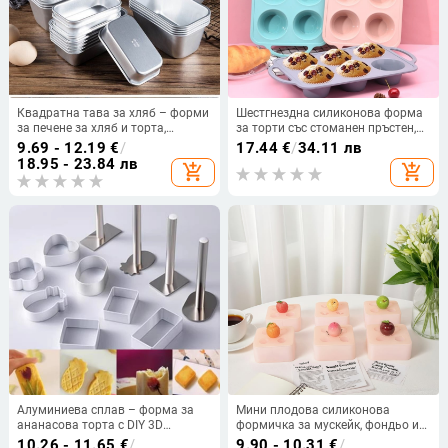
Квадратна тава за хляб – форми
Шестгнездна силиконова форма
за печене за хляб и торта,
за торти със стоманен пръстен,
домашна употреба
лесно освобождаване, лесно
9.69 - 12.19
€
/
17.44
€
/
34.11 лв
почистване и висока
18.95 - 23.84 лв
add_shopping_cart
add_shopping_cart
термоустойчивост
Алуминиева сплав – форма за
Мини плодова силиконова
ананасова торта с DIY 3D
формичка за мускейк, фондьо и
карикатурни бисквитки и форми
шоколад – модерно
10.26 - 11.65
€
/
9.90 - 10.31
€
/