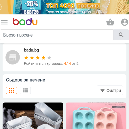
menu
shopping_basket
account_circle
search
badu.bg
store
Рейтинг на търговеца:
4.14
от 5.
Съдове за печене
apps
view_list
filter_list
Филтри