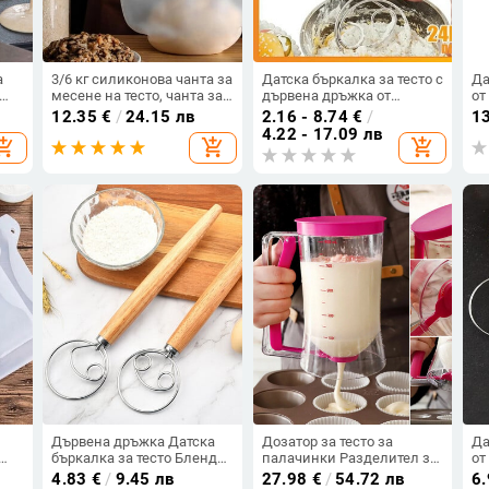
а
3/6 кг силиконова чанта за
Датска бъркалка за тесто с
Да
месене на тесто, чанта за
дървена дръжка от
от
миксер за смесване на
неръждаема стомана
Хо
12.35
€
/
24.15 лв
2.16 - 8.74
€
/
1
брашно за хляб,
Ръчен миксер за тесто за
хл
4.22 - 17.09 лв
opping_cart
add_shopping_cart
add_shopping_cart
сладкиши, пица,
хляб в холандски стил за
незалепващо печене,
кухненско печене
кухненски аксесоари,
Кухненски аксесоари
и
инструменти
Дървена дръжка Датска
Дозатор за тесто за
Да
бъркалка за тесто Блендер
палачинки Разделител за
от
за сладкиши от
тесто Сператор за сметана
хо
4.83
€
/
9.45 лв
27.98
€
/
54.72 лв
6