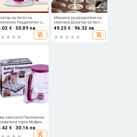
затор за тесто за
Машина за разделяне на
лачинки Разделител за
сметана Дозатор за тесто
сто Сператор за сметана
Машина за мъфини
6.02
€
/
50.89 лв
49.25
€
/
96.32 лв
ецизен контрол на
Машина за тесто за вафли
add_shopping_cart
add_shopping_cart
рциите за кексчета/
Мерителна чаша Ръчни
фли/смес за мъфини/
консумативи за печене на
печена торта
торти Кухненски
инструменти
ви кексчета Палачинки
сквитена торта Мъфини
чене Вафли Дозатор за
5.42
€
/
30.16 лв
сто Крем Сператор
add_shopping_cart
рителна чаша