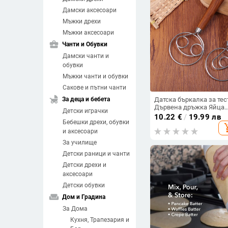
Дамски аксесоари
Мъжки дрехи
Мъжки аксесоари
business_center
Чанти и Обувки
Дамски чанти и
обувки
Мъжки чанти и обувки
Сакове и пътни чанти
child_friendly
За деца и бебета
Датска бъркалка за тес
Дървена дръжка Яйца
Детски играчки
Пръчки за смесване на
10.22
€
/
19.99 лв
Бебешки дрехи, обувки
крем Двойни дупки
add_sh
Брашно Бъркалка за то
и аксесоари
Разбиване Кухненски
За училище
инструменти за печен
Детски раници и чанти
Детски дрехи и
аксесоари
Детски обувки
weekend
Дом и Градина
За Дома
Кухня, Трапезария и