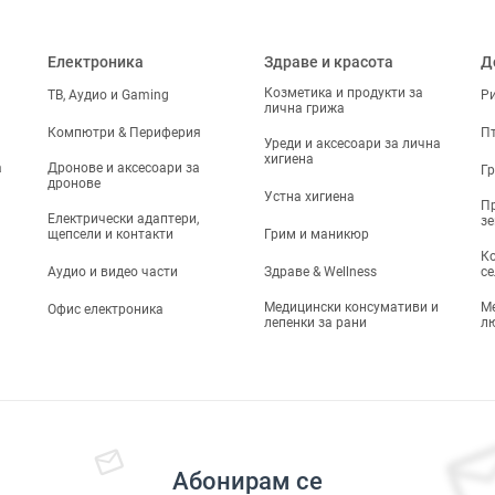
Електроника
Здраве и красота
Д
Козметика и продукти за
ТВ, Аудио и Gaming
Р
лична грижа
Компютри & Периферия
П
Уреди и аксесоари за лична
хигиена
а
Дронове и аксесоари за
Г
дронове
Устна хигиена
Пр
Електрически адаптери,
з
щепсели и контакти
Грим и маникюр
Ко
Аудио и видео части
Здраве & Wellness
се
Медицински консумативи и
М
Офис електроника
лепенки за рани
л
Абонирам се