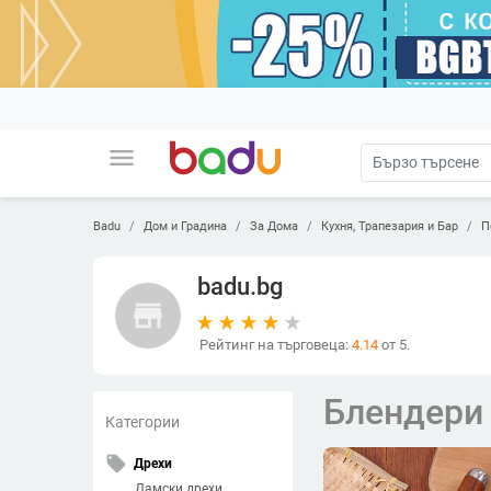
menu
Badu
Дом и Градина
За Дома
Кухня, Трапезария и Бар
П
badu.bg
store
Рейтинг на търговеца:
4.14
от 5.
Блендери
Категории
local_offer
Дрехи
Дамски дрехи