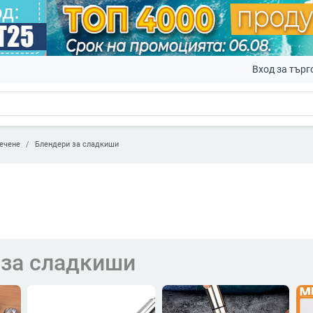
Вход за търг
ечене
Блендери за сладкиши
 за сладкиши