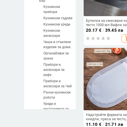
Бар
Кухненски
прибори
Кухненски съдове
Бутилка за смесване н
Кухненски уреди
тесто 1000 мл Вафли за
палачинки Шейкър за
20.17
€
/
39.45 лв
Кухненски
тесто за палачинки
аксесоари
add_sh
Бутилка Дозатор за
палачинки за мъфини
Чаши и стъклени
Бутилка за палачинки
изделия за дома
Кухненски консуматив
Органайзери за
храна
Прибори и
аксесоари за
кафе
Прибори и
аксесоари за Чай
Ръчни кухненски
роботи
Уреди и
инструменти за
месо
Надстройте формата за
кнедли, преса за тесто,
Ръчни уреди за
форма за обвивка на
11.10
€
/
21.71 лв
плодове и