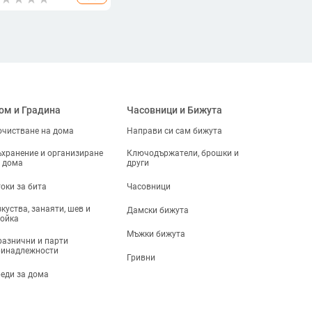
струменти за печене на
рти
ом и Градина
Часовници и Бижута
чистване на дома
Направи си сам бижута
хранение и организиране
Ключодържатели, брошки и
 дома
други
оки за бита
Часовници
куства, занаяти, шев и
Дамски бижута
ойка
Мъжки бижута
азнични и парти
ринадлежности
Гривни
еди за дома