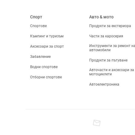
Съхранение и
организиране за дома
Изкуства, занаяти, шев
Спорт
Авто & мото
и кройка
Уреди за дома
Спортове
Продукти за екстериора
За офиса
Къмпинг и туризъм
Части за каросерия
Части и аксесоари за
домакински уреди
Инструменти за ремонт н
Аксесоари за спорт
автомобили
watch
Часовници и Бижута
Забавление
Дамски бижута
Продукти за пътуване
Часовници
Водни спортове
Авточасти и аксесоари за
Мъжки бижута
мотоциклети
Отборни спортове
Направи си сам
бижута
Автоелектроника
Ключодържатели,
брошки и други
fitness_center
Спорт
Спортно облекло
Спортни Обувки
Спортове
Водни спортове