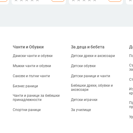
а
Кухненски джаджи за
смесване за Kitchenaid 4.5-
Ин
кухня полезные вещи
5QT кухненски аксесоари
то
Чанти и Обувки
За деца и бебета
Д
Дамски чанти и обувки
Детски дрехи и аксесоари
По
Съ
Мъжки чанти и обувки
Детски обувки
за
Сакове и пътни чанти
Детски раници и чанти
Ст
Бебешки дрехи, обувки и
Бизнес раници
Из
аксесоари
кр
Чанти и раници за бебешки
принадлежности
Детски играчки
Пр
п
Спортни раници
За училище
Ур