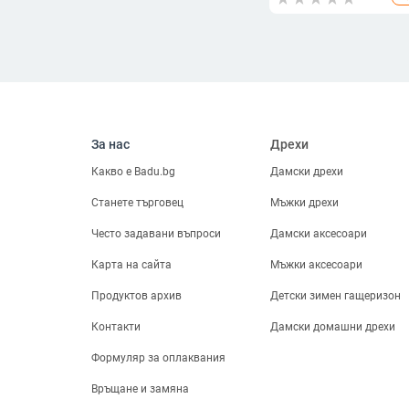
Прозрачна пластмасов
Инструменти за
чаша за смесване за
сирена
домашни инструменти
Термоси
Осветление
Въздухопречистватели
Продукти за
контрол на
За нас
Дрехи
вредители
Малки уреди за
Какво е Badu.bg
Дамски дрехи
отопление
Подобрение на
Станете търговец
Мъжки дрехи
дома
Често задавани въпроси
Дамски аксесоари
Домашен декор
Продукти за баня
Карта на сайта
Мъжки аксесоари
Домашен текстил
Продуктов архив
Детски зимен гащеризон
Инструменти
Празнични и парти
Контакти
Дамски домашни дрехи
принадлежности
Стоки за бита
Формуляр за оплаквания
За Градината
Връщане и замяна
Почистване на дома