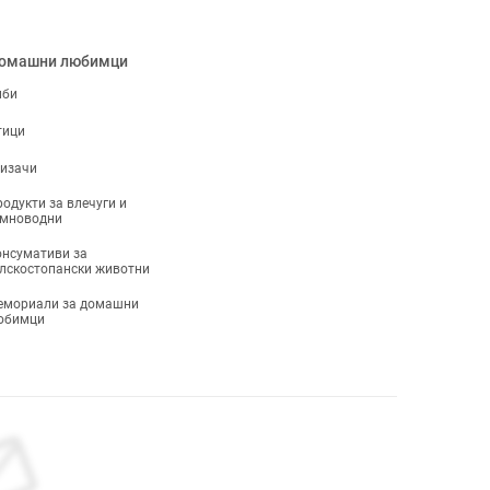
омашни любимци
иби
тици
ризачи
одукти за влечуги и
емноводни
нсумативи за
лскостопански животни
емориали за домашни
юбимци