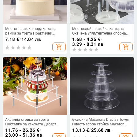
Многопластова поддържаща
Многослойна стойка за торта
рамка за торта Практични
Окачена уплътнителна опорна
стойки Форма Кръгла опора за
рамка Кръгла дистанционна
7.18
€
/
14.04 лв
1.68 - 4.25
€
/
десерт Дистанционна скоба за
набивка 4/6/8/10 инча Скоба
3.29 - 8.31 лв
add_shopping_cart
add_shopping_cart
натрупване Кухня Направи си
Поддръжка за десерт
сам Инструмент за декорация на
Инструменти за печене
торта
Акрилна стойка за торта
6-слойна Macarons Display Tower
Поставка за кексчета Десерт
Пластмасова стойка Macaron
Маса Дисплей Комплект
Tower Stand Поставка за торта с
11.76 - 26.26
€
/
13.13
€
/
25.68 лв
Поддръжка за торта Стойки за
фондан Инструмент за
23.00 - 51.36 лв