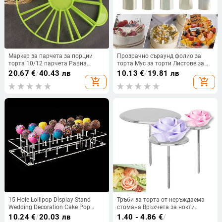
Маркер за парчета за порции
Прозрачно съраунд фолио за
торта 10/12 парчета Равна
торта Мус за торти Листове за
порция Кръгла торта Разделител
торта Ограждащи ръбове
20.67
€
/
40.43 лв
10.13
€
/
19.81 лв
за хляб Резачка Пръстен за
Ацетатно фолио за декор на
add_shopping_cart
add_shopping_cart
нарязване Безопасно нетоксично
торта Направи си сам
готвене Bakin
Консумативи за печене
15 Hole Lollipop Display Stand
Тръби за торта от неръждаема
Wedding Decoration Cake Pop
стомана Връхчета за нокти
Stand Lolly Display Stand Holder
Поставка за крем Шоколадов
10.24
€
/
20.03 лв
1.40 - 4.86
€
/
Party Decoration Cake Stand
фондан Декорация Цветя Тава за