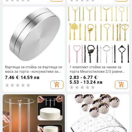
сам аксесоари за печене
Консумативи за печене
Многопластова
Въртяща се стойка за въртяща се
1 комплект стойки за чинии за
маса за торта - консумативи за
торта Многостилови 2/3 равни
печене с регулируема стъргалка
плочи с дръжка Монтаж на
7.46
€
/
14.59 лв
2.83 - 6.77
€
/
за глазура и лагер с гладка
хардуер Прът Инструмент
5.53 - 13.24 лв
add_shopping_cart
add_shopping_cart
въртяща се плоча
Поставка за чинии за торта
Поставка за торта за сватбен
рожден ден