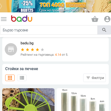
menu
shopping_basket
account_circle
search
badu.bg
store
Рейтинг на търговеца:
4.14
от 5.
Стойки за печене
apps
view_list
filter_list
Филтри