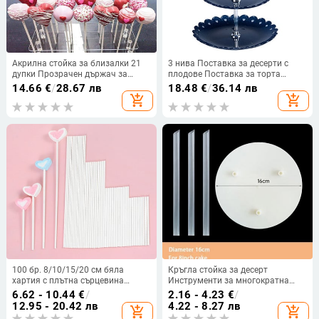
Акрилна стойка за близалки 21
3 нива Поставка за десерти с
дупки Прозрачен държач за
плодове Поставка за торта
бонбони Дисплей за близалки
Поставка за чинии Кухня за
14.66
€
/
28.67 лв
18.48
€
/
36.14 лв
Подвижен държач за стойка за
съхранение Сватба Рожден Ден
add_shopping_cart
add_shopping_cart
близалки за торта Инструменти
Поставка за чинии за торта
за печене
Поднос за сладкиши
100 бр. 8/10/15/20 см бяла
Кръгла стойка за десерт
хартия с плътна сърцевина
Инструменти за многократна
пръчици за близалки за
употреба за печене на торти
6.62 - 10.44
€
/
2.16 - 4.23
€
/
шоколадови бонбони пръчици
Лесни за почистване Рамка за
12.95 - 20.42 лв
4.22 - 8.27 лв
add_shopping_cart
add_shopping_cart
пръчици за торта Направи си
украса на торти за храна