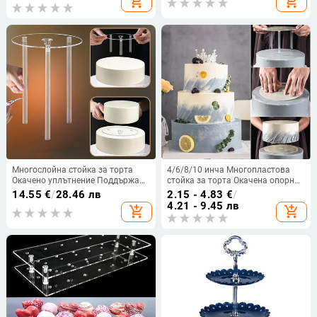
add_shopping_cart
add_shopping_cart
рамка от слама Рожден ден
декориране на сватбена торта
Сватба Парти Направи си сам
Декор на торта
Многослойна стойка за торта
4/6/8/10 инча Многопластова
Окачено уплътнение Поддържащ
стойка за торта Окачена опорна
слой за торта Комплект пръти за
рамка за уплътнение Кръгла
14.55
€
/
28.46 лв
2.15 - 4.83
€
/
дюбели за торта 3 бр. Пръчки с
опора за десерт Дистанционер
4.21 - 9.45 лв
add_shopping_cart
add_shopping_cart
разделителна плоча за торта
Скоба за натрупване
Инструмент за печене
Инструменти за печене