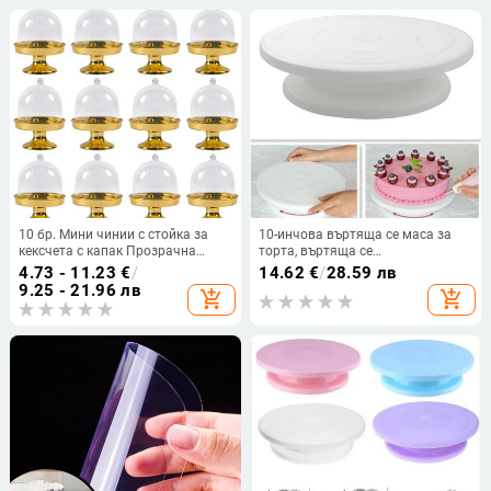
инструменти
10 бр. Мини чинии с стойка за
10-инчова въртяща се маса за
кексчета с капак Прозрачна
торта, въртяща се
пластмасова стойка за бонбони
противоплъзгаща се кръгла
4.73 - 11.23
€
/
14.62
€
/
28.59 лв
Поставка за парти за рожден ден
стойка за торта Инструменти за
9.25 - 21.96 лв
add_shopping_cart
add_shopping_cart
Сватбена украса Коледни
декорация на торта Въртяща се
принадлежности
маса за торта Кухня Направи си
сам Инструменти за печене на
тиган