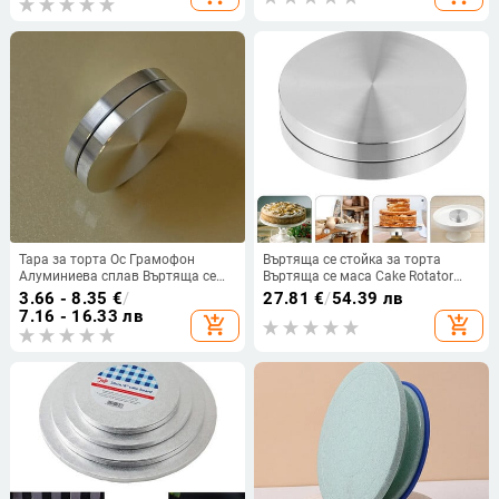
торта Кухненска джаджа за
печене
Тара за торта Ос Грамофон
Въртяща се стойка за торта
Алуминиева сплав Въртяща се
Въртяща се маса Cake Rotator
тава Основа Основа на ротора
Base Lager Алуминиева сплав
3.66 - 8.35
€
/
27.81
€
/
54.39 лв
Алуминиев лагер Грамофон за
Въртяща се стойка за торта за
7.16 - 16.33 лв
add_shopping_cart
add_shopping_cart
торта
торта Сладкиши Cupcake