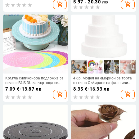
5.97 - 20.30 лв
add_shopping_cart
add_shopping_cart
Кухненски аксесоари
Кръгла стойка за бисквитки
Инструменти за декорация на
Въртящи се кухненски
торти Инструменти за торта
инструменти за печене
Кръгла силиконова подложка за
4 бр. Модел на ембрион за торта
печене FAIS DU за въртяща се
от пяна Събиране на фалшиви
подложка за торта с диаметър 12
торти Многофункционални
7.09
€
/
13.87 лв
8.35
€
/
16.33 лв
инча Неплъзгаща се подложка
манекени за торти Модели за
add_shopping_cart
add_shopping_cart
Поставка за торта Кухненски
торти за многократна употреба
инструмент за печене
Аксесоар за парти за декорация
на торти