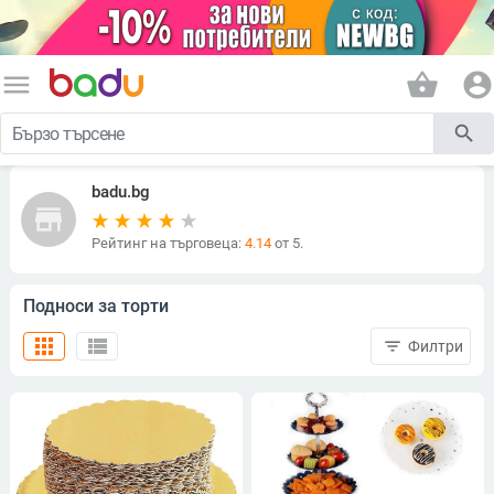
menu
shopping_basket
account_circle
search
badu.bg
store
Рейтинг на търговеца:
4.14
от 5.
Подноси за торти
apps
view_list
filter_list
Филтри