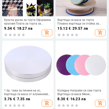
Кръгла дъска за торта Оформени
Въртяща се маса за торта
кръгове Плата за торта за
Плавно въртяща се стойка за
многократна употреба Поднос за
торта Спиннер Инструменти за
9.34
€
/
18.27 лв
15.12
€
/
29.57 лв
основа Торта Гофриран картон
печене Аксесоари Консумативи
add_shopping_cart
add_shopping_cart
Консумативи за декорация на
за кухня Инструменти за торта
торти
1 бр. тава за печене на ос,
Коледна Направи си сам торта
въртяща се маса от алуминиева
Въртяща се маса Мини
сплав, въртяща се основа на
пластмасова въртяща се маса за
3.76
€
/
7.35 лв
8.30
€
/
16.23 лв
стойката за тава, алуминиев
торта с фондан Въртяща се
add_shopping_cart
add_shopping_cart
лагер на ротора, въртяща се
платформа Кръгла стойка за
маса за печене на торти
бисквитки Въртящи се кухненски