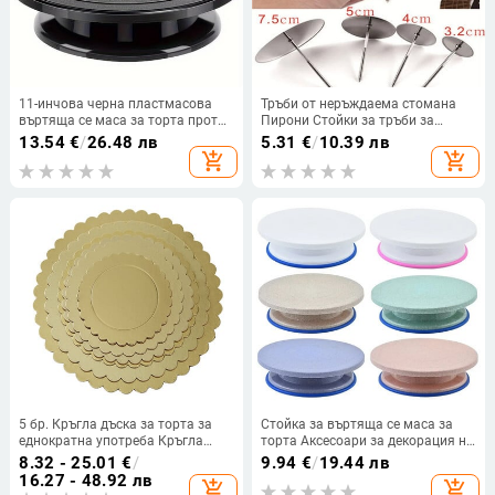
11-инчова черна пластмасова
Тръби от неръждаема стомана
въртяща се маса за торта против
Пирони Стойки за тръби за
хлъзгане, въртяща се торта,
печене на торта Инструменти
13.54
€
/
26.48 лв
5.31
€
/
10.39 лв
тесто, поставка за крем за
Пирони за торта Цветя Долна
add_shopping_cart
add_shopping_cart
декорация на сладкиши, въртяща
тава Декорация Направи си сам
се маса Направи си сам
сладкиши Кухненски
инструмент за печене на тиган
инструменти
5 бр. Кръгла дъска за торта за
Стойка за въртяща се маса за
еднократна употреба Кръгла
торта Аксесоари за декорация на
основа за торта с кръгло
торта Инструмент за печене
8.32 - 25.01
€
/
9.94
€
/
19.44 лв
покритие Кръгла основа за торта
Направи си сам плесен Въртяща
16.27 - 48.92 лв
add_shopping_cart
add_shopping_cart
се стабилна кръгла маса за