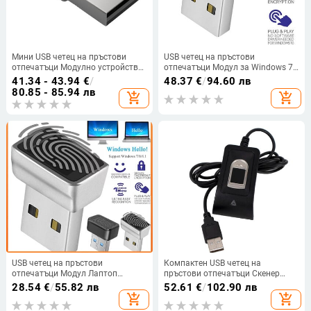
Мини USB четец на пръстови
USB четец на пръстови
отпечатъци Модулно устройство
отпечатъци Модул за Windows 7
за Windows 10 Hello Dongle
8 10 11 Hello Биометричен скенер
41.34 - 43.94
€
/
48.37
€
/
94.60 лв
лаптопи PC ключ за сигурност
Катинар Защитен ключ за
80.85 - 85.94 лв
add_shopping_cart
add_shopping_cart
USB интерфейс
лаптопи Модул за отключване на
компютър
USB четец на пръстови
Компактен USB четец на
отпечатъци Модул Лаптоп
пръстови отпечатъци Скенер
Скенер Четец за Windows 10 Hello
Надеждна биометрична система
28.54
€
/
55.82 лв
52.61
€
/
102.90 лв
PC Notebook Lock Биометричен
за контрол на достъпа Сензор за
add_shopping_cart
add_shopping_cart
скенер
пръстови отпечатъци