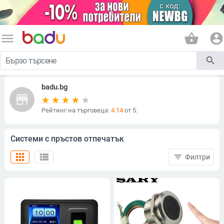
menu
shopping_basket
account_circle
search
badu.bg
store
Рейтинг на търговеца:
4.14
от 5.
Системи с пръстов отпечатък
apps
view_list
filter_list
Филтри