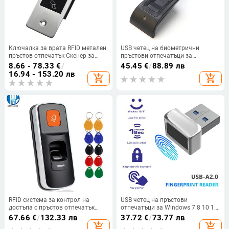
Ключалка за врата RFID метален
USB четец на биометрични
пръстов отпечатък Скенер за
пръстови отпечатъци за
контрол на достъпа Mini Metal
Win10/11 - Сигурно влизане с
8.66 - 78.33
€
/
45.45
€
/
88.89 лв
IP66 водоустойчив вграден четец
Hello Biometrics
16.94 - 153.20 лв
add_shopping_cart
add_shopping_cart
на пръстови отпечатъци
RFID система за контрол на
USB четец на пръстови
достъпа с пръстов отпечатък
отпечатъци за Windows 7 8 10 11
Биометричен четец Устройство
Hello PC Заключване на
67.66
€
/
132.33 лв
37.72
€
/
73.77 лв
за отваряне на врати
преносим компютър
add_shopping_cart
add_shopping_cart