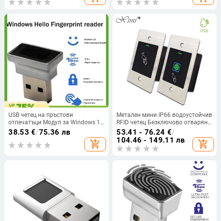
Самостоятелен контролер за
Биометричен скенер Без парола
достъп 125KHz Ключодържатели
Модул за отключване при
Поддръжка на SD карта
влизане/влизане
USB четец на пръстови
Метален мини IP66 водоустойчив
отпечатъци Модул за Windows 10
RFID четец Безключово отваряне
11 Hello Биометричен скенер
на врати Скенер за контрол на
38.53
€
/
75.36 лв
53.41 - 76.24
€
/
Катинар Модул за отключване
достъпа Вграден четец на
104.46 - 149.11 лв
add_shopping_cart
add_shopping_cart
на пръстови отпечатъци
пръстови отпечатъци
Аксесоари за лаптоп