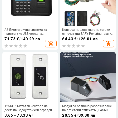
A6 Биометрична система за
Контрол на достъпа с пръстови
присъствие USB четец на
отпечатъци SARY Релейна платка
пръстови отпечатъци Часовник
DC12V модул за проверка на
71.73
€
/
140.29 лв
64.43
€
/
126.01 лв
Машина за управление на
пръстови отпечатъци DC5V
add_shopping_cart
add_shopping_cart
служителите Електронно
контролна платка за
устройство Испански Руски EN
електрическа брава
125KHZ Метален контрол на
Модул за оптично разпознаване
достъпа Водоустойчив вграден
на пръстови отпечатъци AS608
RFID четец Безключово отваряне
заключва сериен
8.66 - 78.33
€
/
20.35
€
/
39.80 лв
на врата Пръстов отпечатък
комуникационен интерфейс,