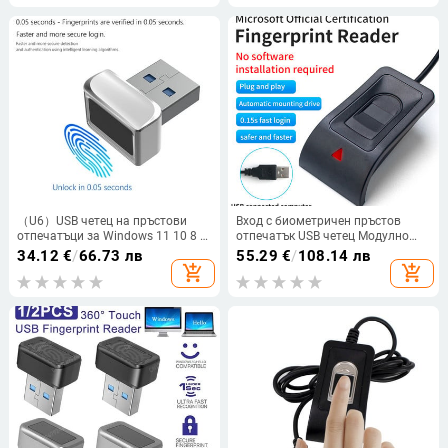
（U6）USB четец на пръстови
Вход с биометричен пръстов
отпечатъци за Windows 11 10 8 7
отпечатък USB четец Модулно
Hello Ключ за сигурност
устройство за скенер за Windows
34.12
€
/
66.73 лв
55.29
€
/
108.14 лв
Биометричен скенер Сензор
10 11 Hello Biometrics Ключ за
add_shopping_cart
add_shopping_cart
Донгъл Модул за незабавен
сигурност Безопасно влизане в
достъп
акаунт