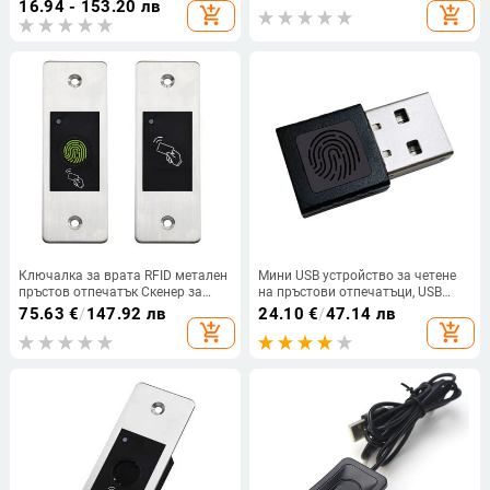
16.94 - 153.20 лв
add_shopping_cart
add_shopping_cart
Контрол на достъпа Всичко в
събиране на пръстови
машина
отпечатъци 500 DPI за Arduino
Ключалка за врата RFID метален
Мини USB устройство за четене
пръстов отпечатък Скенер за
на пръстови отпечатъци, USB
контрол на достъпа Mini Metal
четец на пръстови отпечатъци за
75.63
€
/
147.92 лв
24.10
€
/
47.14 лв
IP66 водоустойчив вграден четец
Windows 10 11 Hello Biometrics
add_shopping_cart
add_shopping_cart
на пръстови отпечатъци
Защитен ключ